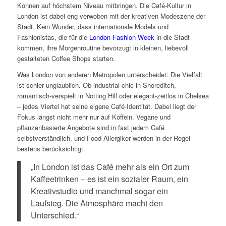
Können auf höchstem Niveau mitbringen. Die Café-Kultur in
London ist dabei eng verwoben mit der kreativen Modeszene der
Stadt. Kein Wunder, dass internationale Models und
Fashionistas, die für die
London Fashion Week
in die Stadt
kommen, ihre Morgenroutine bevorzugt in kleinen, liebevoll
gestalteten Coffee Shops starten.
Was London von anderen Metropolen unterscheidet: Die Vielfalt
ist schier unglaublich. Ob industrial-chic in Shoreditch,
romantisch-verspielt in Notting Hill oder elegant-zeitlos in Chelsea
– jedes Viertel hat seine eigene Café-Identität. Dabei liegt der
Fokus längst nicht mehr nur auf Koffein. Vegane und
pflanzenbasierte Angebote sind in fast jedem Café
selbstverständlich, und Food-Allergiker werden in der Regel
bestens berücksichtigt.
„In London ist das Café mehr als ein Ort zum
Kaffeetrinken – es ist ein sozialer Raum, ein
Kreativstudio und manchmal sogar ein
Laufsteg. Die Atmosphäre macht den
Unterschied.“