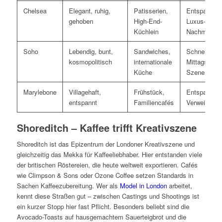
Chelsea
Elegant, ruhig,
Patisserien,
Entspannter
gehoben
High-End-
Luxus-
Küchlein
Nachmittag
Soho
Lebendig, bunt,
Sandwiches,
Schnelle
kosmopolitisch
internationale
Mittagspaus
Küche
Szene
Marylebone
Villagehaft,
Frühstück,
Entspannte
entspannt
Familiencafés
Verweilen
Shoreditch – Kaffee trifft Kreativszene
Shoreditch ist das Epizentrum der Londoner Kreativszene und
gleichzeitig das Mekka für Kaffeeliebhaber. Hier entstanden viele
der britischen Röstereien, die heute weltweit exportieren. Cafés
wie Climpson & Sons oder Ozone Coffee setzen Standards in
Sachen Kaffeezubereitung. Wer als
Model in London
arbeitet,
kennt diese Straßen gut – zwischen Castings und Shootings ist
ein kurzer Stopp hier fast Pflicht. Besonders beliebt sind die
Avocado-Toasts auf hausgemachtem Sauerteigbrot und die