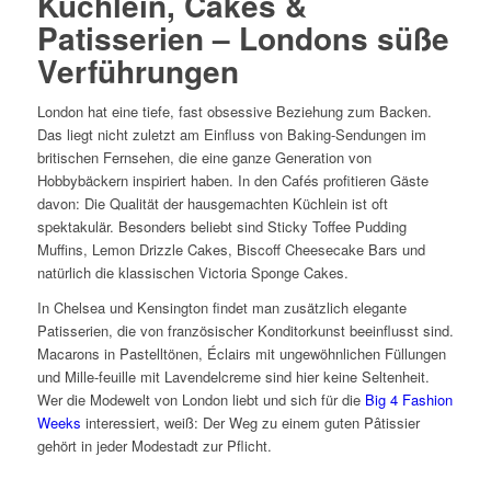
Küchlein, Cakes &
Patisserien – Londons süße
Verführungen
London hat eine tiefe, fast obsessive Beziehung zum Backen.
Das liegt nicht zuletzt am Einfluss von Baking-Sendungen im
britischen Fernsehen, die eine ganze Generation von
Hobbybäckern inspiriert haben. In den Cafés profitieren Gäste
davon: Die Qualität der hausgemachten Küchlein ist oft
spektakulär. Besonders beliebt sind Sticky Toffee Pudding
Muffins, Lemon Drizzle Cakes, Biscoff Cheesecake Bars und
natürlich die klassischen Victoria Sponge Cakes.
In Chelsea und Kensington findet man zusätzlich elegante
Patisserien, die von französischer Konditorkunst beeinflusst sind.
Macarons in Pastelltönen, Éclairs mit ungewöhnlichen Füllungen
und Mille-feuille mit Lavendelcreme sind hier keine Seltenheit.
Wer die Modewelt von London liebt und sich für die
Big 4 Fashion
Weeks
interessiert, weiß: Der Weg zu einem guten Pâtissier
gehört in jeder Modestadt zur Pflicht.