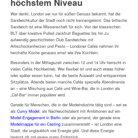
höchstem Niveau
Wer denkt, London sei nur für süßen Genuss bekannt, hat die
Sandwichkultur der Stadt noch nicht kennengelernt. Das britische
Sandwich ist eine Wissenschaft für sich. Von der klassischen
BLT über kreative Pulled Jackfruit Baguettes bis hin zu
aufwendig geschichteten Club Sandwiches mit
Artischockenherzen und Pesto – Londoner Cafés nehmen ihr
herzhafte Küche genauso ernst wie ihre Küchlein.
Besonders in der Mittagszeit zwischen 12 und 14 Uhr herrscht in
vielen Cafés Hochbetrieb. Wer flexibel ist und auch etwas früher
oder später essen kann, hat die beste Auswahl und entspanntere
Sitzplätze. Abends bieten manche Cafés spezielle Abendmenüs
an – eine Mischung aus Café und Wine-Bar, die in London als
„Caf-Bar“ immer populärer wird.
Gerade für Menschen, die in der Modeindustrie tätig sind – sei es
als
Curvy Model
, als Nachwuchstalent mit Ambitionen auf ein
Model-Engagement in Berlin
oder als jemand, der gerade eine
Modelmappe für ein Casting
zusammenstellt – ist London eine
Stadt, die unglaublich viel Energie gibt. Und diese Energie
beginnt oft mit einem guten Frühstück.