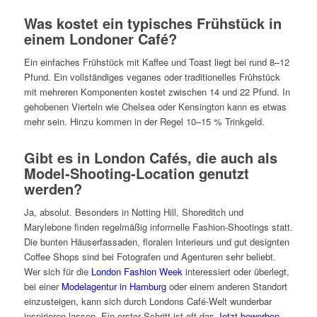
Was kostet ein typisches Frühstück in
einem Londoner Café?
Ein einfaches Frühstück mit Kaffee und Toast liegt bei rund 8–12
Pfund. Ein vollständiges veganes oder traditionelles Frühstück
mit mehreren Komponenten kostet zwischen 14 und 22 Pfund. In
gehobenen Vierteln wie Chelsea oder Kensington kann es etwas
mehr sein. Hinzu kommen in der Regel 10–15 % Trinkgeld.
Gibt es in London Cafés, die auch als
Model-Shooting-Location genutzt
werden?
Ja, absolut. Besonders in Notting Hill, Shoreditch und
Marylebone finden regelmäßig informelle Fashion-Shootings statt.
Die bunten Häuserfassaden, floralen Interieurs und gut designten
Coffee Shops sind bei Fotografen und Agenturen sehr beliebt.
Wer sich für die
London Fashion Week
interessiert oder überlegt,
bei einer
Modelagentur in Hamburg
oder einem anderen Standort
einzusteigen, kann sich durch Londons Café-Welt wunderbar
inspirieren lassen. Ein erster Schritt ist oft das
Jetzt bewerben