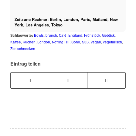
Zeitzone Rechner: Berlin, London, Paris, Mailand, New
York, Los Angeles, Tokyo
Schlagworte:
Bowls
,
brunch
,
Café
,
England
,
Frühstück
,
Gebäck
,
Kaffee
,
Kuchen
,
London
,
Notting Hill
,
Soho
,
Süß
,
Vegan
,
vegetarisch
,
Zimtschnecken
Eintrag teilen