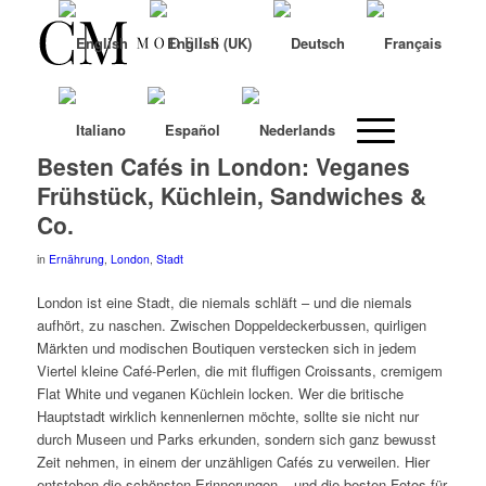
Besten Cafés in London: Veganes
Frühstück, Küchlein, Sandwiches &
Co.
in
Ernährung
,
London
,
Stadt
London ist eine Stadt, die niemals schläft – und die niemals
aufhört, zu naschen. Zwischen Doppeldeckerbussen, quirligen
Märkten und modischen Boutiquen verstecken sich in jedem
Viertel kleine Café-Perlen, die mit fluffigen Croissants, cremigem
Flat White und veganen Küchlein locken. Wer die britische
Hauptstadt wirklich kennenlernen möchte, sollte sie nicht nur
durch Museen und Parks erkunden, sondern sich ganz bewusst
Zeit nehmen, in einem der unzähligen Cafés zu verweilen. Hier
entstehen die schönsten Erinnerungen – und die besten Fotos für