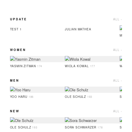
UPDATE
ALL ›
TEST 1
JULIAN MATHEA
MINOU
WOMEN
ALL ›
YASMIN ZITMAN
WIOLA KOWAL
WIETS
174
177
MEN
ALL ›
YOO HARU
OLE SCHULZ
SIMON
186
193
NEW
ALL ›
OLE SCHULZ
SORA SCHWARZER
SOPHI
193
178