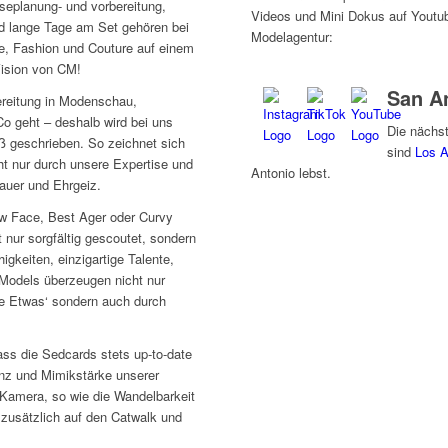
seplanung- und vorbereitung,
Videos und Mini Dokus auf Youtub
nd lange Tage am Set gehören bei
Modelagentur:
e, Fashion und Couture
auf einem
Vision von CM!
San An
bereitung in Modenschau,
 geht – deshalb wird bei uns
Die nächst
oß geschrieben. So zeichnet sich
sind
Los 
ht nur durch unsere Expertise und
Antonio lebst.
auer und Ehrgeiz.
ew Face, Best Ager oder Curvy
 nur sorgfältig gescoutet, sondern
higkeiten, einzigartige Talente,
Models überzeugen nicht nur
se Etwas‘ sondern auch durch
ss die Sedcards stets up-to-date
enz und Mimikstärke unserer
 Kamera, so wie die Wandelbarkeit
 zusätzlich auf den Catwalk und