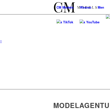
CM
Models
Women
Men
x TikTok
x YouTube
MODELAGENTUR