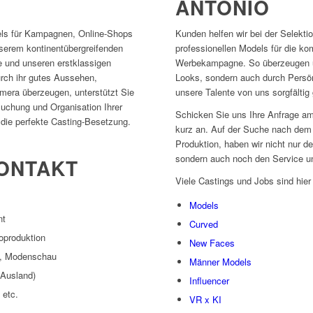
ANTONIO
els für Kampagnen, Online-Shops
Kunden helfen wir bei der Selekt
serem kontinentübergreifenden
professionellen Models für die 
e und unseren erstklassigen
Werbekampagne. So überzeugen un
rch ihr gutes Aussehen,
Looks, sondern auch durch Persön
mera überzeugen, unterstützt Sie
unsere Talente von uns sorgfältig 
uchung und Organisation Ihrer
Schicken Sie uns Ihre Anfrage am
e die perfekte Casting-Besetzung.
kurz an. Auf der Suche nach dem p
Produktion, haben wir nicht nur 
sondern auch noch den Service un
ONTAKT
Viele Castings und Jobs sind hier
Models
nt
Curved
oproduktion
New Faces
m, Modenschau
Männer Models
(Ausland)
Influencer
 etc.
VR x KI