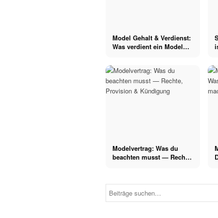
Model Gehalt & Verdienst:
Was verdient ein Model
i
wirklich?
i
Modelvertrag: Was du
beachten musst — Rechte,
D
Modeln
Provision & Kündigung
Modeln in
Model
China BTS:
Model
Gaia (Paris),
Coaching:
ihre
Wann lohnt es
Erfahrungen
sich & was
als Model in