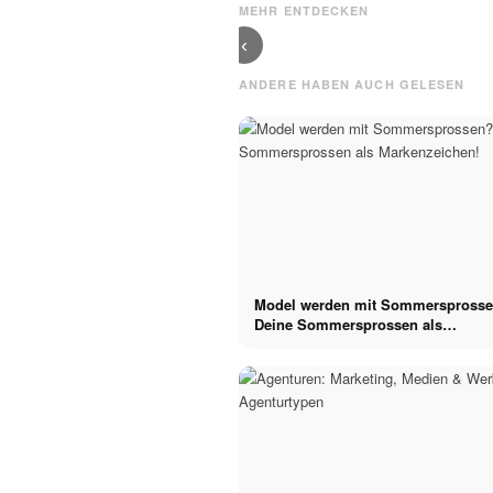
bringt es
Beijng x
MEHR ENTDECKEN
wirklich?
Shanghai
‹
ANDERE HABEN AUCH GELESEN
Model werden mit Sommerspross
Deine Sommersprossen als
Markenzeichen!