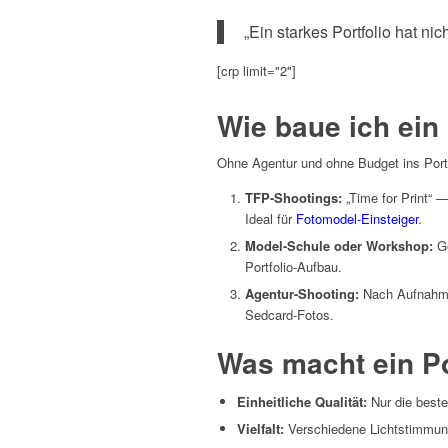
„Ein starkes Portfolio hat ni
[crp limit="2"]
Wie baue ich ein 
Ohne Agentur und ohne Budget ins Portf
TFP-Shootings:
„Time for Print“ —
Ideal für
Fotomodel-Einsteiger
.
Model-Schule oder Workshop:
Ge
Portfolio-Aufbau.
Agentur-Shooting:
Nach Aufnahme 
Sedcard-Fotos.
Was macht ein Po
Einheitliche Qualität:
Nur die beste
Vielfalt:
Verschiedene Lichtstimmun