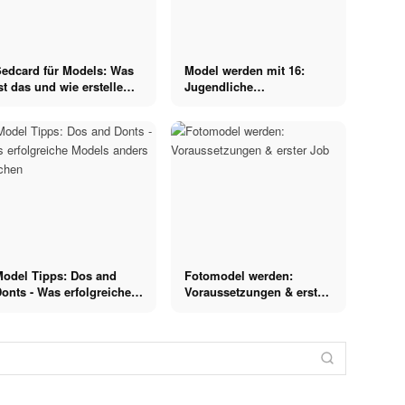
Sedcard für Models: Was
Model werden mit 16:
st das und wie erstelle
Jugendliche
ch eine?
Voraussetzungen & Eltern-
Einverständnis
Model Tipps: Dos and
Fotomodel werden:
onts - Was erfolgreiche
Voraussetzungen & erster
Models anders machen
Job
Model
Posing
Model
Model Casting:
The
Tipps, Ablauf,
Posing Tipps
Model werden
Live und E-
für Models:
The Model
mit Zahnlücke?
Castings - Das
Körperhaltung,
Book aus LA:
Deine