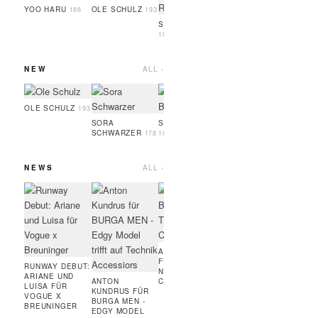
GUEYE
186
YOO HARU
OLE SCHULZ
186
193
SIMON RAMBO
188
NEW
ALL ›
SERIGNE
OSAYI
GUEYE
186
189
OLE SCHULZ
193
SORA
SOPHIA BRANDL
SCHWARZER
178
181
NEWS
ALL ›
MARC JACOBS
ART
BEAUTY:
FÜR
BRONZER,
RUN
WIMPERNTUSCHE,
COUR
FOUNDATION,
MODE
HIGHLINER
AMIE BANGURA
FÜR TEVEO'S
RUNWAY DEBUT:
NEUE
ARIANE UND
ANTON
CONTRASTLINE
LUISA FÜR
KUNDRUS FÜR
VOGUE X
BURGA MEN -
BREUNINGER
EDGY MODEL