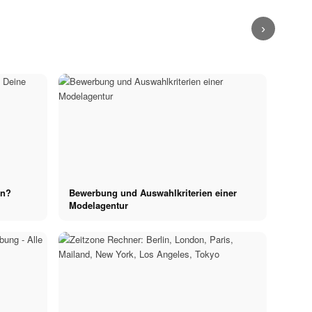
musst du
Gesichtsausdruck,
Leitfaden für
Zahnlücke als
wissen
Posing!
alle Models
Markenzeichen!
›
en?
Bewerbung und Auswahlkriterien einer
Modelagentur