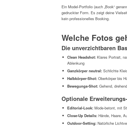
Ein Model-Portfolio (auch „Book“ genann
gedruckter Form. Es zeigt deine Vielseit
kein professionelles Booking.
Welche Fotos geh
Die unverzichtbaren Ba
Clean Headshot:
Klares Portrait, n
Ablenkung
Ganzkörper neutral:
Schlichte Klei
Halbkörper-Shot:
Oberkörper bis Hü
Bewegungs-Shot:
Gehend, drehend 
Optionale Erweiterungs
Editorial-Look:
Mode-betont, mit St
Close-Up Details:
Hände, Haare, Au
Outdoor-Setting:
Natürliche Lichtve