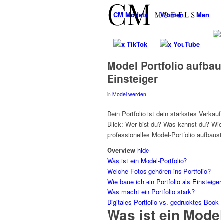
CM
Models
Women
Men
x TikTok
x YouTube
Model Portfolio aufbaue
Einsteiger
in
Model werden
Dein Portfolio ist dein stärkstes Verk
Blick: Wer bist du? Was kannst du? Wie 
professionelles Model-Portfolio aufbaus
Overview
hide
Was ist ein Model-Portfolio?
Welche Fotos gehören ins Portfolio?
Wie baue ich ein Portfolio als Einsteige
Was macht ein Portfolio stark?
Digitales Portfolio vs. gedrucktes Book
Was ist ein Model