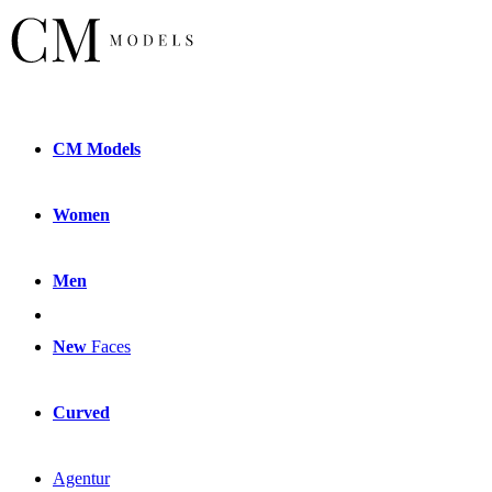
CM
Models
Women
Men
New
Faces
Curved
Agentur