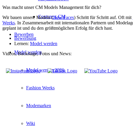
Was macht unser CM Models Management für dich?
Couture x CM
Wir bauen unsere Models (
New Faces
) Schritt für Schritt auf. Oft mit
Weeks
. In Zusammenarbeit mit internationalen Partnern und Modelag
geplant ist und du den größtmöglichen Erfolg für dich hast.
Bewerben
Bewerbung
Lernen:
Model werden
Model werden
Videos, Backstage, Fotos und News:
Model werden 2026
Fashion Weeks
Modemarken
Wiki