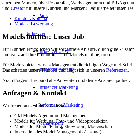
einzelnen Marken, über Fotografen, Werbeagenturen und PR-Agentur
und
Creator
für unsere Kunden und Marken! Dafür arbeitet unser Te
Paris
Kunden: Kontakt
Models: Bewerbung
Influencer
Models buchen: Unser Job
Für Kunden ermöglichen wir sorgenfreie Abläufe, durch gute Zusam
Influencer x CM
und ganz auf Ihre Produktion – mit Models on time, on set.
Für Models bieten wir als Management die richtigen Wege und Schritt
Influencer Agentur
Das schätzen unsere Kunden und zeigt sich in unseren
Referenzen
.
Noch Fragen? Hier sind alle Antworten und deine Ansprechpartner.
Influencer Marketing
Anfragen & Kontakt
Performance Marketing
Wir freuen uns auf deine Anfrage!
CM Models Agentur und Management
Models für Werbung: Foto- und Videoproduktion
Management
Models für Mode: Fitting, Showroom, Modenschau
Internationales Model Management (Ausland)