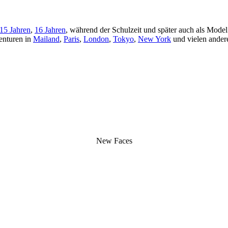
15 Jahren
,
16 Jahren
, während der Schulzeit und später auch als Model
enturen in
Mailand
,
Paris
,
London
,
Tokyo
,
New York
und vielen andere
New Faces