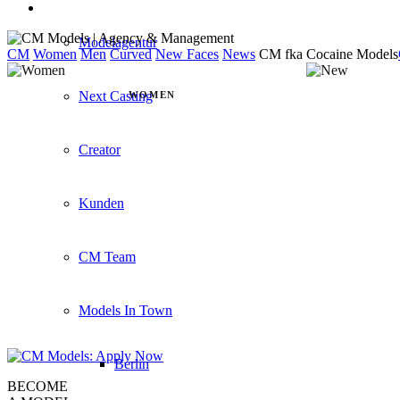
Modelagentur
CM
Women
Men
Curved
New Faces
News
CM fka Cocaine Models
Next Casting
WOMEN
Creator
Kunden
CM Team
Models In Town
Berlin
BECOME