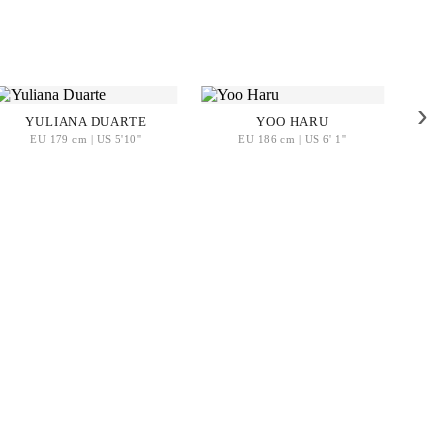
›
YULIANA DUARTE
YOO HARU
EU 179 cm | US 5'10''
EU 186 cm | US 6' 1''