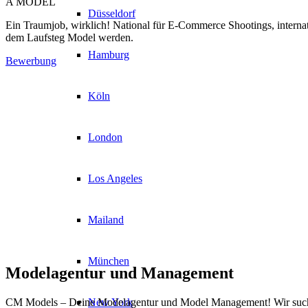
A MODEL
Düsseldorf
Ein Traumjob, wirklich! National für E-Commerce Shootings, internat
dem Laufsteg Model werden.
Hamburg
Bewerbung
Köln
London
Los Angeles
Mailand
München
Modelagentur und Management
New York
CM Models – Deine Modelagentur und Model Management! Wir suchen