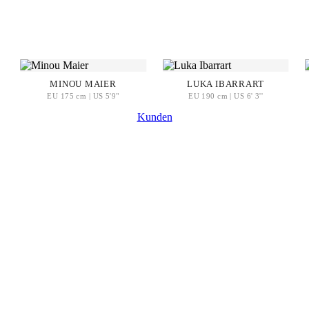
MINOU MAIER
LUKA IBARRART
EU 175 cm | US 5'9"
EU 190 cm | US 6' 3''
Kunden