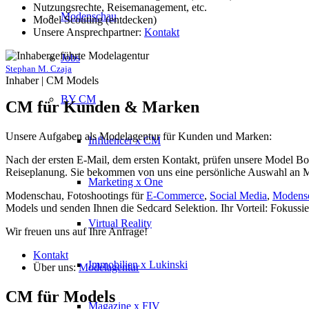
Nutzungsrechte, Reisemanagement, etc.
Modenschau
Model Scouting (entdecken)
Unsere Ansprechpartner:
Kontakt
Jobs
Stephan M. Czaja
Inhaber | CM Models
BY CM
CM für Kunden & Marken
Unsere Aufgaben als Modelagentur für Kunden und Marken:
Influencer x CM
Nach der ersten E-Mail, dem ersten Kontakt, prüfen unsere Model Bo
Reiseplanung. Sie bekommen von uns eine persönliche Auswahl an Mod
Marketing x One
Modenschau, Fotoshootings für
E-Commerce
,
Social Media
,
Modens
Models und senden Ihnen die Sedcard Selektion. Ihr Vorteil: Fokussi
Virtual Reality
Wir freuen uns auf Ihre Anfrage!
Kontakt
Immobilien x Lukinski
Über uns:
Modelagentur
CM für Models
Magazine x FIV