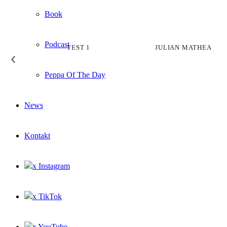
Book
Podcast
TEST 1
JULIAN MATHEA
‹
MA
''
Peppa Of The Day
News
Kontakt
x Instagram
x TikTok
x YouTube