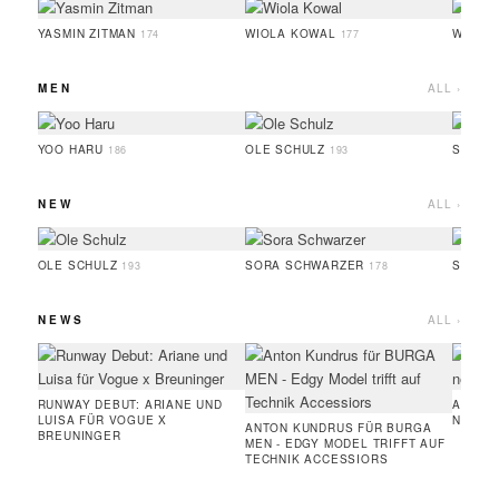
YASMIN ZITMAN
WIOLA KOWAL
WIETS
174
177
MEN
ALL ›
YOO HARU
OLE SCHULZ
SIMON
186
193
NEW
ALL ›
OLE SCHULZ
SORA SCHWARZER
SOPHI
193
178
NEWS
ALL ›
RUNWAY DEBUT: ARIANE UND
AMIE 
LUISA FÜR VOGUE X
NEUE 
ANTON KUNDRUS FÜR BURGA
BREUNINGER
MEN - EDGY MODEL TRIFFT AUF
TECHNIK ACCESSIORS