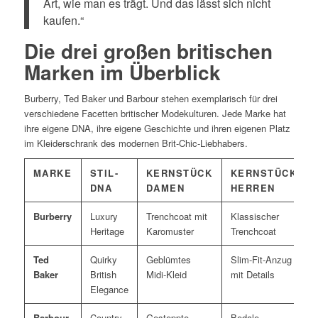
Art, wie man es trägt. Und das lässt sich nicht
kaufen.“
Die drei großen britischen
Marken im Überblick
Burberry, Ted Baker und Barbour stehen exemplarisch für drei
verschiedene Facetten britischer Modekulturen. Jede Marke hat
ihre eigene DNA, ihre eigene Geschichte und ihren eigenen Platz
im Kleiderschrank des modernen Brit-Chic-Liebhabers.
MARKE
STIL-
KERNSTÜCK
KERNSTÜCK
DNA
DAMEN
HERREN
Burberry
Luxury
Trenchcoat mit
Klassischer
Heritage
Karomuster
Trenchcoat
Ted
Quirky
Geblümtes
Slim-Fit-Anzug
Baker
British
Midi-Kleid
mit Details
Elegance
Barbour
Country
Gesteppte
Bedale