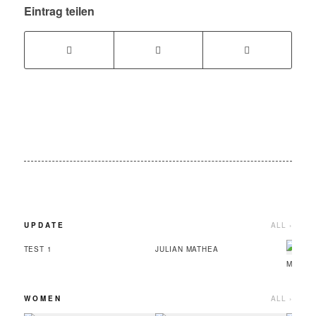
Eintrag teilen
UPDATE
ALL ›
TEST 1
JULIAN MATHEA
MINOU
WOMEN
ALL ›