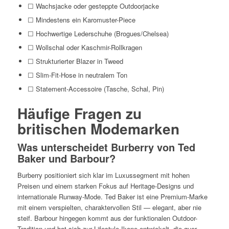
☐ Wachsjacke oder gesteppte Outdoorjacke
☐ Mindestens ein Karomuster-Piece
☐ Hochwertige Lederschuhe (Brogues/Chelsea)
☐ Wollschal oder Kaschmir-Rollkragen
☐ Strukturierter Blazer in Tweed
☐ Slim-Fit-Hose in neutralem Ton
☐ Statement-Accessoire (Tasche, Schal, Pin)
Häufige Fragen zu
britischen Modemarken
Was unterscheidet Burberry von Ted
Baker und Barbour?
Burberry positioniert sich klar im Luxussegment mit hohen
Preisen und einem starken Fokus auf Heritage-Designs und
internationale Runway-Mode. Ted Baker ist eine Premium-Marke
mit einem verspielten, charaktervollen Stil — elegant, aber nie
steif. Barbour hingegen kommt aus der funktionalen Outdoor-
Tradition und hat sich zur Lifestyle-Ikone entwickelt, die quer