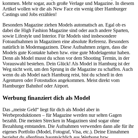
kommen. Mehr sogar, auch große Verlage und Magazine. In diesem
Artikel wollen wir die als New Face ein wenig über Hamburger
Castings und Jobs erzählen!
Besonders Magazine ziehen Models automatisch an. Egal ob es
dabei die High Fashion Magazine sind oder auch andere Sparten,
sowie Lifestyle und Interior. Für Models sind insbesondere
Fotoaufnahmen in Magazinen eine absolute Referenz. Besonders
natürlich in Modemagazinen. Diese Aufnahmen zeigen, dass die
Models gute Kontakte haben bzw. eine gute Modelagentur haben.
Denn als Model musst du schon vor dem Shooting Termin, in der
Vorauswahl bestehen. Dein Glück! Als Model in Hamburg ist der
Weg nicht weit, um den Sprung in die Magazine zu schaffen. Auch
wenn du als Model nach Hamburg reist, bist du schnell in den
Agenturen oder Fotostudios angekommen. Meist direkt vom
Hamburger Bahnhof oder Airport.
Werbung finanziert dich als Model
Das „meiste Geld“ liegt für dich als Model aber in
Werbeproduktionen – für Magazine werden nur selten Gagen
bezahlt. Die meisten Strecken in Magazinen sind sogar ohne
Bezahlung entstanden. Die Aufnahmen verwenden dann alle für ihr
eigenes Portfolio (Model, Fotograf, Visa, etc.). Deine Einnahmen
beziehst du allerdings hauptsächlich aus Werbung bzw.