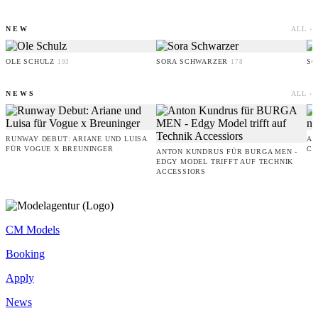
NEW
ALL ›
OLE SCHULZ
SORA SCHWARZER
SO
193
178
NEWS
ALL ›
RUNWAY DEBUT: ARIANE UND LUISA
AM
FÜR VOGUE X BREUNINGER
CO
ANTON KUNDRUS FÜR BURGA MEN -
EDGY MODEL TRIFFT AUF TECHNIK
ACCESSIORS
CM Models
Booking
Apply
News