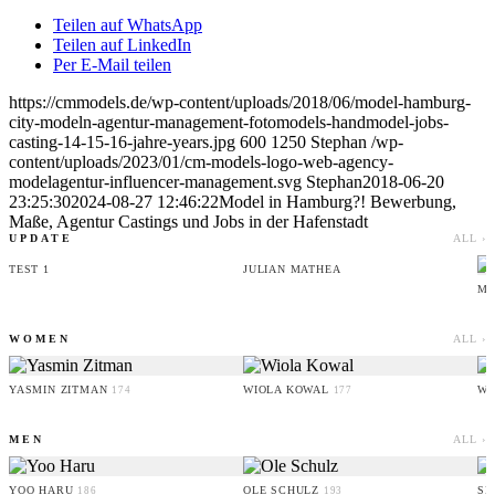
Teilen auf WhatsApp
Teilen auf LinkedIn
Per E-Mail teilen
https://cmmodels.de/wp-content/uploads/2018/06/model-hamburg-
city-modeln-agentur-management-fotomodels-handmodel-jobs-
casting-14-15-16-jahre-years.jpg
600
1250
Stephan
/wp-
content/uploads/2023/01/cm-models-logo-web-agency-
modelagentur-influencer-management.svg
Stephan
2018-06-20
23:25:30
2024-08-27 12:46:22
Model in Hamburg?! Bewerbung,
Maße, Agentur Castings und Jobs in der Hafenstadt
UPDATE
ALL ›
TEST 1
JULIAN MATHEA
MI
WOMEN
ALL ›
YASMIN ZITMAN
WIOLA KOWAL
WI
174
177
MEN
ALL ›
YOO HARU
OLE SCHULZ
SI
186
193