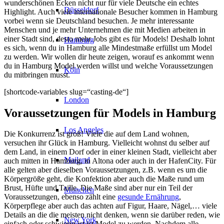
wunderschönen Ecken nicht nur für viele Deutsche ein echtes
Düsseldorf
Highlight. Auch viele internationale Besucher kommen in Hamburg
vorbei wenn sie Deutschland besuchen. Je mehr interessante
Menschen und je mehr Unternehmen die mit Medien arbeiten in
einer Stadt sind, desto mehr Jobs gibt es für Models! Deshalb lohnt
Hamburg
es sich, wenn du in Hamburg alle Mindestmaße erfüllst um Model
zu werden. Wir wollen dir heute zeigen, worauf es ankommt wenn
du in Hamburg Model werden willst und welche Voraussetzungen
Köln
du mitbringen musst.
[shortcode-variables slug=“casting-de“]
London
Voraussetzungen für Models in Hamburg
Los Angeles
Die Konkurrenz ist groß! Viele die auf dem Land wohnen,
versuchen ihr Glück in Hamburg. Vielleicht wohnst du selber auf
dem Land, in einem Dorf oder in einer kleinen Stadt, vielleicht aber
Mailand
auch mitten in Hamburg, in Altona oder auch in der HafenCity. Für
alle gelten aber dieselben Voraussetzungen, z.B. wenn es um die
Körpergröße geht, die Konfektion aber auch die Maße rund um
Brust, Hüfte und Taille. Die Maße sind aber nur ein Teil der
München
Voraussetzungen, ebenso zählt eine
gesunde Ernährung
,
Körperpflege aber auch das achten auf Figur, Haare, Nägel,… viele
Details an die die meisten nicht denken, wenn sie darüber reden, wie
New York
einfach oder schwierig ist ist Model zu werden. Nachdem alle