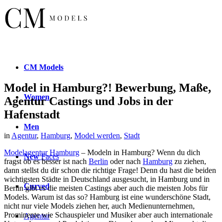
CM
Models
Model in Hamburg?! Bewerbung, Maße,
Women
Agentur Castings und Jobs in der
Hafenstadt
Men
in
Agentur
,
Hamburg
,
Model werden
,
Stadt
Modelagentur Hamburg
– Modeln in Hamburg? Wenn du dich
New
Faces
fragst ob es besser ist nach
Berlin
oder nach
Hamburg
zu ziehen,
dann stellst du dir schon die richtige Frage! Denn du hast die beiden
wichtigsten Städte in Deutschland ausgesucht, in Hamburg und in
Curved
Berlin gibt es die meisten Castings aber auch die meisten Jobs für
Models. Warum ist das so? Hamburg ist eine wunderschöne Stadt,
nicht nur viele Models ziehen her, auch Medienunternehmen,
Prominente wie Schauspieler und Musiker aber auch internationale
Agentur