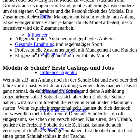
Grundvoraussetzungen erfüllt sind, geht es allerdings insbesondere
um den eigenen Charakter und die Persönlichkeit des Models. Die
Paris
Zusammenarbeit mit dem Management ist sehr wichtig, am Anfang
ist sie weniger intensiv aber je länger du als Model arbeitest, desto
intensiver wird die Zusammenarbeit.
Influencer
Allgemein gutes Aussehen und gepflegtes Äußeres
Gesunde Ernährung
und regelmäßiger Sport
Professionelle Zusammenarbeit mit Management und Kunden
Influencer x CM
Ehrgeiz und Engagement für den Job als Model
Modeln & Schule? Erste Castings und Jobs
Influencer Agentur
Wenn du z.B. am Anfang noch in der Schule bist und zwei oder drei
Jahre vor dir hast, wirst du am Anfang weniger Jobs machen. Das ist
Influencer Marketing
ganz normal, da du dich auf die Schule und deine Ausbildung
konzentrieren sollst! Sobald es sich aber dem Ende der Schule
nähert, wird man im Idealfall die ersten internationalen Planungen
starten. Wenn es nicht international geht, kannst du dich dennoch
Performance Marketing
auf wesentlich mehr Jobs freuen! Denn als Schüler bist du oft
eingespannt, zwischen den verschiedenen Klausuren, den Urlaub,
genieße die Freizeit! Sobald du die Zeit hast, kannst du auch
Management
verreisen, du kannst Reisetage einplanen, bist flexibel und du hast
einen guten Schulabschluss in der Tasche.