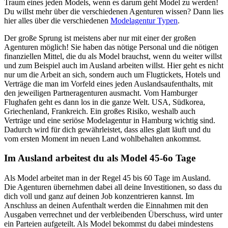
Traum eines jeden Models, wenn es darum geht Model zu werden!
Du willst mehr über die verschiedenen Agenturen wissen? Dann lies
hier alles über die verschiedenen
Modelagentur Typen
.
Der große Sprung ist meistens aber nur mit einer der großen
Agenturen möglich! Sie haben das nötige Personal und die nötigen
finanziellen Mittel, die du als Model brauchst, wenn du weiter willst
und zum Beispiel auch im Ausland arbeiten willst. Hier geht es nicht
nur um die Arbeit an sich, sondern auch um Flugtickets, Hotels und
Verträge die man im Vorfeld eines jeden Auslandsaufenthalts, mit
den jeweiligen Partneragenturen ausmacht. Vom Hamburger
Flughafen geht es dann los in die ganze Welt. USA, Südkorea,
Griechenland, Frankreich. Ein großes Risiko, weshalb auch
Verträge und eine seriöse Modelagentur in Hamburg wichtig sind.
Dadurch wird für dich gewährleistet, dass alles glatt läuft und du
vom ersten Moment im neuen Land wohlbehalten ankommst.
Im Ausland arbeitest du als Model 45-6o Tage
Als Model arbeitet man in der Regel 45 bis 60 Tage im Ausland.
Die Agenturen übernehmen dabei all deine Investitionen, so dass du
dich voll und ganz auf deinen Job konzentrieren kannst. Im
Anschluss an deinen Aufenthalt werden die Einnahmen mit den
Ausgaben verrechnet und der verbleibenden Überschuss, wird unter
ein Parteien aufgeteilt. Als Model bekommst du dabei mindestens