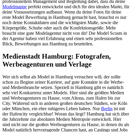
professionellem Management und Begleitung dabei, dass du deine
Modelmappe
perfekt entwickelst und dich für den idealen Markt, für
deine Voraussetzungen aufbaust. Wenn du deine Fotos für deine
erste Model Bewerbung in Hamburg gemacht hast, brauchst es nur
noch deine Kontaktdaten und die wichtigsten Maße, sowie die
Körpergröße, Schuhe oder auch die Konfektionsgröße. Mehr
braucht eine gute Modelagentur nicht von dir! Die Model Scouts in
der Agentur haben viel Erfahrung und einen sehr professionellen
Blick, Bewerbungen aus Hamburg zu beurteilen.
Medienstadt Hamburg: Fotografen,
Werbeagenturen und Verlage
Wer sich selbst als Model in Hamburg versuchen will, der sollte
schon zu Beginn seiner Karriere, auf gute Kontakte in die Werbe-
und Medienbranche setzen. Speziell in Hamburg gibt es natürlich
sehr viel Konkurrenz unter Models. Hier sind die größten Medien
und Werbeagenturen zu Hause, vom Altona, zum Hafen bis zur
City. Während sich in anderen großen deutschen Städten, wie Köln
oder München, ein eher ruhigeres Leben haben. Nur
Berlin
ist mit
der Hafencity vergleichbar! Woran das liegt? Hamburg hat sich über
die Jahrzehnte zur absoluten Medien Metropole entwickelt. Hier
sind nicht nur die großen Werbeagenturen zu Hause, in denen du als
Model natürlich hervorragende Chancen hast, an Castings und Jobs