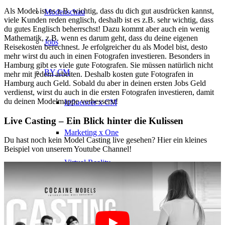
Als Model ist es z.B. wichtig, dass du dich gut ausdrücken kannst,
Modenschau
viele Kunden reden englisch, deshalb ist es z.B. sehr wichtig, dass
du gutes Englisch beherrschst! Dazu kommt aber auch ein wenig
Mathematik, z.B. wenn es darum geht, dass du deine eigenen
Jobs
Reisekosten berechnest. Je erfolgreicher du als Model bist, desto
mehr wirst du auch in einen Fotografen investieren. Besonders in
Hamburg gibt es viele gute Fotografen. Sie müssen natürlich nicht
BY CM
mehr mit jedem arbeiten. Deshalb kosten gute Fotografen in
Hamburg auch Geld. Sobald du aber in deinen ersten Jobs Geld
verdienst, wirst du auch in die ersten Fotografen investieren, damit
du deinen Modelmappe verbesserst!
Influencer x CM
Live Casting – Ein Blick hinter die Kulissen
Marketing x One
Du hast noch kein Model Casting live gesehen? Hier ein kleines
Beispiel von unserem Youtube Channel!
Virtual Reality
Immobilien x Lukinski
Magazine x FIV