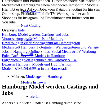
Unternehmen und Produktionen. Dieser besondere Mix macht die
Medienstadt Hamburg zu einem besonderen Hotspot für Models.
Hier gibt es jede Art von Jobs, vom Katalog Shooting bis hin zum
Modelagentur
Onlineshop, Produktion und für TV Werbespots aber auch
Shootings für Instagram und Produktionen mit Influencern für
YouTube.
Next Casting
Overview
hide
Hamburg: Model werden, Castings und Jobs
Voraussetzungen für Models in Hamburg
Creator
Bewerbung in einer Modelagentur als Hamburger/in
Medienstadt Hamburg: Fotografen, Werbeagenturen und Verlage
Jobs in Hamburg: Online Shops, Social Media & TV Werbung
Kunden
Folge Buchungen für Models in Hamburg
Folgebuchung von Agenturen aus Kapstadt & Co.
Luxus in Hamburg: Models und High Fashion
CM Team
Modeln & Model werden in der Hansestadt
Mehr zu:
Modelagentur Hamburg
Models In Town
Hamburg: Model werden, Castings und
Jobs
Berlin
Anders als in vielen Städten ist Hamburg durch seine