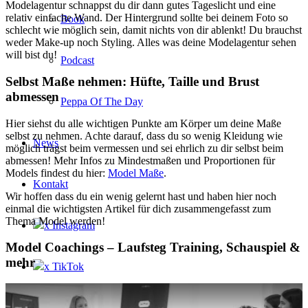
Modelagentur schnappst du dir dann gutes Tageslicht und eine
relativ einfache Wand. Der Hintergrund sollte bei deinem Foto so
Book
schlecht wie möglich sein, damit nichts von dir ablenkt! Du brauchst
weder Make-up noch Styling. Alles was deine Modelagentur sehen
will bist du!
Podcast
Selbst Maße nehmen: Hüfte, Taille und Brust
abmessen
Peppa Of The Day
Hier siehst du alle wichtigen Punkte am Körper um deine Maße
selbst zu nehmen. Achte darauf, dass du so wenig Kleidung wie
News
möglich trägst beim vermessen und sei ehrlich zu dir selbst beim
abmessen! Mehr Infos zu Mindestmaßen und Proportionen für
Models findest du hier:
Model Maße
.
Kontakt
Wir hoffen dass du ein wenig gelernt hast und haben hier noch
einmal die wichtigsten Artikel für dich zusammengefasst zum
Thema Model werden!
x Instagram
Model Coachings – Laufsteg Training, Schauspiel &
mehr
x TikTok
x YouTube