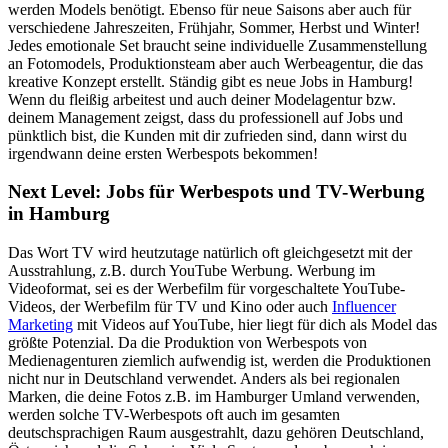
werden Models benötigt. Ebenso für neue Saisons aber auch für
verschiedene Jahreszeiten, Frühjahr, Sommer, Herbst und Winter!
Jedes emotionale Set braucht seine individuelle Zusammenstellung
an Fotomodels, Produktionsteam aber auch Werbeagentur, die das
kreative Konzept erstellt. Ständig gibt es neue Jobs in Hamburg!
Wenn du fleißig arbeitest und auch deiner Modelagentur bzw.
deinem Management zeigst, dass du professionell auf Jobs und
pünktlich bist, die Kunden mit dir zufrieden sind, dann wirst du
irgendwann deine ersten Werbespots bekommen!
Next Level: Jobs für Werbespots und TV-Werbung
in Hamburg
Das Wort TV wird heutzutage natürlich oft gleichgesetzt mit der
Ausstrahlung, z.B. durch YouTube Werbung. Werbung im
Videoformat, sei es der Werbefilm für vorgeschaltete YouTube-
Videos, der Werbefilm für TV und Kino oder auch
Influencer
Marketing
mit Videos auf YouTube, hier liegt für dich als Model das
größte Potenzial. Da die Produktion von Werbespots von
Medienagenturen ziemlich aufwendig ist, werden die Produktionen
nicht nur in Deutschland verwendet. Anders als bei regionalen
Marken, die deine Fotos z.B. im Hamburger Umland verwenden,
werden solche TV-Werbespots oft auch im gesamten
deutschsprachigen Raum ausgestrahlt, dazu gehören Deutschland,