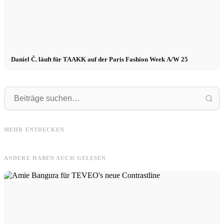
Daniel Č. läuft für TAAKK auf der Paris Fashion Week A/W 25
Clara
Clara in Schweden für MAYZ: #1
Nafa
Kollektion - "Ode to the Ocean" +
MEHR ENTDECKEN
Nafa Salvana x DIESEL SS
Video
ANDERE HABEN AUCH GELESEN