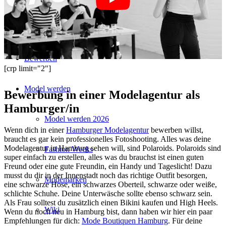
Couture x CM
Bewerben
[crp limit="2"]
Model werden
Bewerbung in einer Modelagentur als
Hamburger/in
Model werden 2026
Wenn dich in einer
Hamburger Modelagentur
bewerben willst,
braucht es gar kein professionelles Fotoshooting. Alles was deine
Modelagentur in Hamburg sehen will, sind Polaroids. Polaroids sind
Fashion Weeks
super einfach zu erstellen, alles was du brauchst ist einen guten
Freund oder eine gute Freundin, ein Handy und Tageslicht! Dazu
musst du dir in der Innenstadt noch das richtige Outfit besorgen,
Modemarken
eine schwarze Hose, ein schwarzes Oberteil, schwarze oder weiße,
schlichte Schuhe. Deine Unterwäsche sollte ebenso schwarz sein.
Als Frau solltest du zusätzlich einen Bikini kaufen und High Heels.
Wiki
Wenn du noch neu in Hamburg bist, dann haben wir hier ein paar
Empfehlungen für dich:
Mode Boutiquen Hamburg
. Für deine