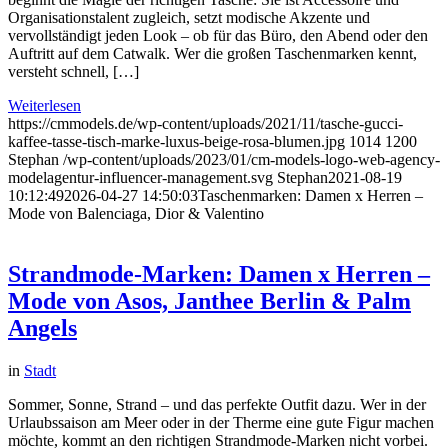
Organisationstalent zugleich, setzt modische Akzente und
vervollständigt jeden Look – ob für das Büro, den Abend oder den
Auftritt auf dem Catwalk. Wer die großen Taschenmarken kennt,
versteht schnell, […]
Weiterlesen
https://cmmodels.de/wp-content/uploads/2021/11/tasche-gucci-
kaffee-tasse-tisch-marke-luxus-beige-rosa-blumen.jpg
1014
1200
Stephan
/wp-content/uploads/2023/01/cm-models-logo-web-agency-
modelagentur-influencer-management.svg
Stephan
2021-08-19
10:12:49
2026-04-27 14:50:03
Taschenmarken: Damen x Herren –
Mode von Balenciaga, Dior & Valentino
Strandmode-Marken: Damen x Herren –
Mode von Asos, Janthee Berlin & Palm
Angels
in
Stadt
Sommer, Sonne, Strand – und das perfekte Outfit dazu. Wer in der
Urlaubssaison am Meer oder in der Therme eine gute Figur machen
möchte, kommt an den richtigen Strandmode-Marken nicht vorbei.