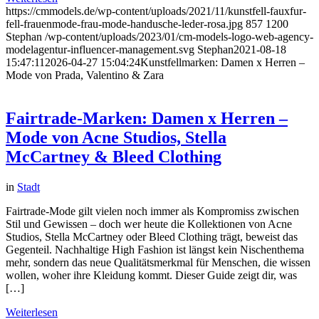
https://cmmodels.de/wp-content/uploads/2021/11/kunstfell-fauxfur-
fell-frauenmode-frau-mode-handusche-leder-rosa.jpg
857
1200
Stephan
/wp-content/uploads/2023/01/cm-models-logo-web-agency-
modelagentur-influencer-management.svg
Stephan
2021-08-18
15:47:11
2026-04-27 15:04:24
Kunstfellmarken: Damen x Herren –
Mode von Prada, Valentino & Zara
Fairtrade-Marken: Damen x Herren –
Mode von Acne Studios, Stella
McCartney & Bleed Clothing
in
Stadt
Fairtrade-Mode gilt vielen noch immer als Kompromiss zwischen
Stil und Gewissen – doch wer heute die Kollektionen von Acne
Studios, Stella McCartney oder Bleed Clothing trägt, beweist das
Gegenteil. Nachhaltige High Fashion ist längst kein Nischenthema
mehr, sondern das neue Qualitätsmerkmal für Menschen, die wissen
wollen, woher ihre Kleidung kommt. Dieser Guide zeigt dir, was
[…]
Weiterlesen