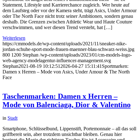
Statement, Lifestyle und Karrierechance zugleich. Wer heute auf
dem Laufsteg oder vor der Kamera steht, trägt Asics, Under Armour
oder The North Face nicht trotz seiner Ambitionen, sondern genau
deshalb. Die Grenzen zwischen Athletic Wear und Haute Couture
verschwimmen, und wer diesen Trend versteht, hat […]
Weiterlesen
https://cmmodels.de/wp-content/uploads/2021/11/sneaker-nike-
jordan-schuhe-sport-mode-frauen-maenner-blau-schwarz-weiss.jpg
800
1200
Stephan
/wp-content/uploads/2023/01/cm-models-logo-
web-agency-modelagentur-influencer-management.svg
Stephan
2021-08-19 10:12:51
2026-04-27 15:11:41
Sportmarken:
Damen x Herren – Mode von Asics, Under Amour & The North
Face
Taschenmarken: Damen x Herren –
Mode von Balenciaga, Dior & Valentino
in
Stadt
Smartphone, Schlüsselbund, Lippenstift, Portemonnaie – all das soll
griffbereit sein, aber trotzdem unsichtbar bleiben. Genau hier
beginnt die Magie der richtigen Tasche: Sie ist Accessoire und