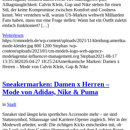
Alltagstauglichkeit. Calvin Klein, Gap und Nike stehen für einen
Stil, der keine Kompromisse zwischen Komfort und Coolness
kennt. Wer verstehen will, warum US-Marken weltweit Milliarden
Fans haben, muss nur eine Frage stellen: Wann hat ein Outfit zuletzt
einfach funktioniert? […]
Weiterlesen
https://cmmodels.de/wp-content/uploads/2021/11/kleidung-amerika-
mode-kleider.jpg
800
1200
Stephan
/wp-
content/uploads/2023/01/cm-models-logo-web-agency-
modelagentur-influencer-management.svg
Stephan
2021-08-17
13:35:38
2026-04-27 18:25:24
Amerikanische Marken: Damen x
Herren – Mode von Calvin Klein, Gap & Nike
Sneakermarken: Damen x Herren –
Mode von Adidas, Nike & Puma
in
Stadt
Sneaker sind längst kein sportliches Accessoire mehr – sie sind
Statussymbol, Stilaussage und Karriere-Opener zugleich. Wer in der
Modewelt arbeitet, weiß: Die richtigen Kicks entscheiden mit, ob
ein Look auf dem Casting überzeugt oder auf dem Laufsteg floppt.