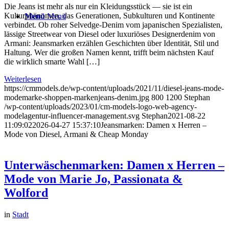
Die Jeans ist mehr als nur ein Kleidungsstück — sie ist ein
Kulturphänomen, das Generationen, Subkulturen und Kontinente
Menü
Menü
verbindet. Ob roher Selvedge-Denim vom japanischen Spezialisten,
lässige Streetwear von Diesel oder luxuriöses Designerdenim von
Armani: Jeansmarken erzählen Geschichten über Identität, Stil und
Haltung. Wer die großen Namen kennt, trifft beim nächsten Kauf
die wirklich smarte Wahl […]
Weiterlesen
https://cmmodels.de/wp-content/uploads/2021/11/diesel-jeans-mode-
modemarke-shoppen-markenjeans-denim.jpg
800
1200
Stephan
/wp-content/uploads/2023/01/cm-models-logo-web-agency-
modelagentur-influencer-management.svg
Stephan
2021-08-22
11:09:02
2026-04-27 15:37:10
Jeansmarken: Damen x Herren –
Mode von Diesel, Armani & Cheap Monday
Unterwäschenmarken: Damen x Herren –
Mode von Marie Jo, Passionata &
Wolford
in
Stadt