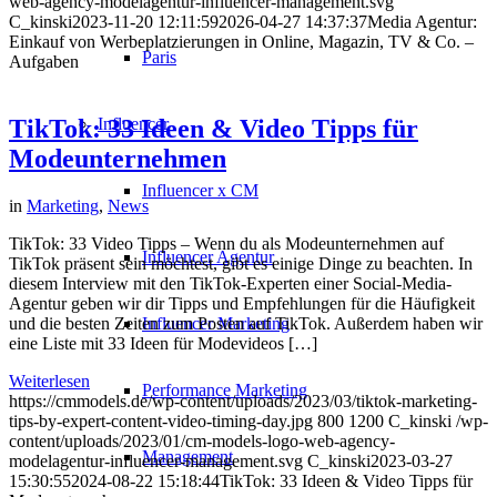
web-agency-modelagentur-influencer-management.svg
C_kinski
2023-11-20 12:11:59
2026-04-27 14:37:37
Media Agentur:
Einkauf von Werbeplatzierungen in Online, Magazin, TV & Co. –
Paris
Aufgaben
Influencer
TikTok: 33 Ideen & Video Tipps für
Modeunternehmen
Influencer x CM
in
Marketing
,
News
TikTok: 33 Video Tipps – Wenn du als Modeunternehmen auf
Influencer Agentur
TikTok präsent sein möchtest, gibt es einige Dinge zu beachten. In
diesem Interview mit den TikTok-Experten einer Social-Media-
Agentur geben wir dir Tipps und Empfehlungen für die Häufigkeit
und die besten Zeiten zum Posten auf TikTok. Außerdem haben wir
Influencer Marketing
eine Liste mit 33 Ideen für Modevideos […]
Weiterlesen
Performance Marketing
https://cmmodels.de/wp-content/uploads/2023/03/tiktok-marketing-
tips-by-expert-content-video-timing-day.jpg
800
1200
C_kinski
/wp-
content/uploads/2023/01/cm-models-logo-web-agency-
Management
modelagentur-influencer-management.svg
C_kinski
2023-03-27
15:30:55
2024-08-22 15:18:44
TikTok: 33 Ideen & Video Tipps für