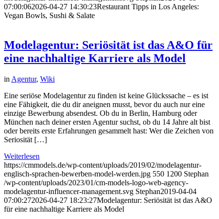
07:00:06
2026-04-27 14:30:23
Restaurant Tipps in Los Angeles:
Vegan Bowls, Sushi & Salate
Modelagentur: Seriösität ist das A&O für
eine nachhaltige Karriere als Model
in
Agentur
,
Wiki
Eine seriöse Modelagentur zu finden ist keine Glückssache – es ist
eine Fähigkeit, die du dir aneignen musst, bevor du auch nur eine
einzige Bewerbung absendest. Ob du in Berlin, Hamburg oder
München nach deiner ersten Agentur suchst, ob du 14 Jahre alt bist
oder bereits erste Erfahrungen gesammelt hast: Wer die Zeichen von
Seriosität […]
Weiterlesen
https://cmmodels.de/wp-content/uploads/2019/02/modelagentur-
englisch-sprachen-bewerben-model-werden.jpg
550
1200
Stephan
/wp-content/uploads/2023/01/cm-models-logo-web-agency-
modelagentur-influencer-management.svg
Stephan
2019-04-04
07:00:27
2026-04-27 18:23:27
Modelagentur: Seriösität ist das A&O
für eine nachhaltige Karriere als Model