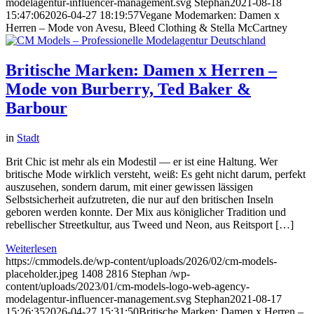
modelagentur-influencer-management.svg
Stephan
2021-08-18
15:47:06
2026-04-27 18:19:57
Vegane Modemarken: Damen x
Herren – Mode von Avesu, Bleed Clothing & Stella McCartney
Britische Marken: Damen x Herren –
Mode von Burberry, Ted Baker &
Barbour
in
Stadt
Brit Chic ist mehr als ein Modestil — er ist eine Haltung. Wer
britische Mode wirklich versteht, weiß: Es geht nicht darum, perfekt
auszusehen, sondern darum, mit einer gewissen lässigen
Selbstsicherheit aufzutreten, die nur auf den britischen Inseln
geboren werden konnte. Der Mix aus königlicher Tradition und
rebellischer Streetkultur, aus Tweed und Neon, aus Reitsport […]
Weiterlesen
https://cmmodels.de/wp-content/uploads/2026/02/cm-models-
placeholder.jpeg
1408
2816
Stephan
/wp-
content/uploads/2023/01/cm-models-logo-web-agency-
modelagentur-influencer-management.svg
Stephan
2021-08-17
15:26:35
2026-04-27 15:31:50
Britische Marken: Damen x Herren –