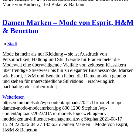
Mode von Burberry, Ted Baker & Barbour
Damen Marken – Mode von Esprit, H&M
& Benetton
in
Stadt
Mode ist mehr als nur Kleidung – sie ist Ausdruck von
Persönlichkeit, Haltung und Stil. Gerade für Frauen bietet die
Modewelt eine überwältigende Vielfalt: von zeitlosen Klassikern
über trendige Streetwear bis hin zu eleganter Businessmode. Marken
wie Esprit, H&M und Benetton haben die Damenmoden geprägt
und stehen für unterschiedliche Stilvisions – erschwinglich,
nachhaltig oder farbenfroh. […]
Weiterlesen
https://cmmodels.de/wp-content/uploads/2021/11/model-treppe-
damen-mode-modeamrken.jpg
800
1200
Stephan
/wp-
content/uploads/2023/01/cm-models-logo-web-agency-
modelagentur-influencer-management.svg
Stephan
2021-08-17
15:24:22
2026-04-27 18:56:25
Damen Marken – Mode von Esprit,
H&M & Benetton