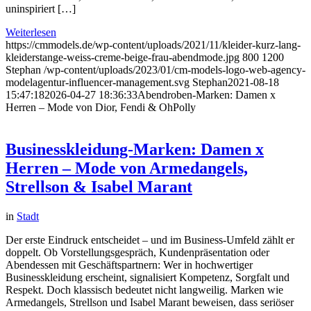
uninspiriert […]
Weiterlesen
https://cmmodels.de/wp-content/uploads/2021/11/kleider-kurz-lang-
kleiderstange-weiss-creme-beige-frau-abendmode.jpg
800
1200
Stephan
/wp-content/uploads/2023/01/cm-models-logo-web-agency-
modelagentur-influencer-management.svg
Stephan
2021-08-18
15:47:18
2026-04-27 18:36:33
Abendroben-Marken: Damen x
Herren – Mode von Dior, Fendi & OhPolly
Businesskleidung-Marken: Damen x
Herren – Mode von Armedangels,
Strellson & Isabel Marant
in
Stadt
Der erste Eindruck entscheidet – und im Business-Umfeld zählt er
doppelt. Ob Vorstellungsgespräch, Kundenpräsentation oder
Abendessen mit Geschäftspartnern: Wer in hochwertiger
Businesskleidung erscheint, signalisiert Kompetenz, Sorgfalt und
Respekt. Doch klassisch bedeutet nicht langweilig. Marken wie
Armedangels, Strellson und Isabel Marant beweisen, dass seriöser