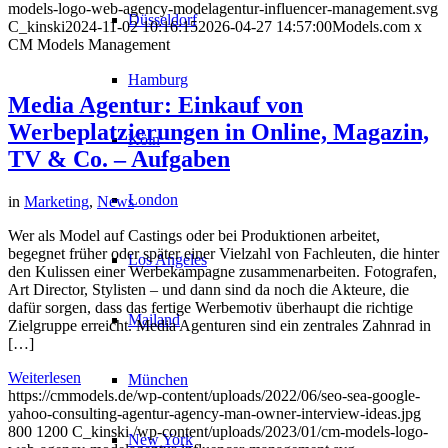
models-logo-web-agency-modelagentur-influencer-management.svg
Düsseldorf
C_kinski
2024-11-02 10:16:15
2026-04-27 14:57:00
Models.com x
CM Models Management
Hamburg
Media Agentur: Einkauf von
Werbeplatzierungen in Online, Magazin,
Köln
TV & Co. – Aufgaben
London
in
Marketing
,
News
Wer als Model auf Castings oder bei Produktionen arbeitet,
begegnet früher oder später einer Vielzahl von Fachleuten, die hinter
Los Angeles
den Kulissen einer Werbekampagne zusammenarbeiten. Fotografen,
Art Director, Stylisten – und dann sind da noch die Akteure, die
dafür sorgen, dass das fertige Werbemotiv überhaupt die richtige
Mailand
Zielgruppe erreicht. Media Agenturen sind ein zentrales Zahnrad in
[…]
Weiterlesen
München
https://cmmodels.de/wp-content/uploads/2022/06/seo-sea-google-
yahoo-consulting-agentur-agency-man-owner-interview-ideas.jpg
800
1200
C_kinski
/wp-content/uploads/2023/01/cm-models-logo-
New York