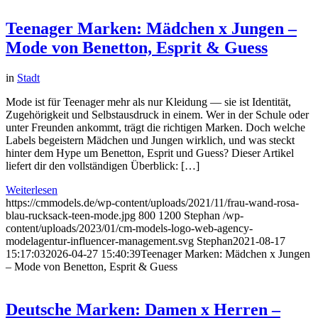
Teenager Marken: Mädchen x Jungen –
Mode von Benetton, Esprit & Guess
in
Stadt
Mode ist für Teenager mehr als nur Kleidung — sie ist Identität,
Zugehörigkeit und Selbstausdruck in einem. Wer in der Schule oder
unter Freunden ankommt, trägt die richtigen Marken. Doch welche
Labels begeistern Mädchen und Jungen wirklich, und was steckt
hinter dem Hype um Benetton, Esprit und Guess? Dieser Artikel
liefert dir den vollständigen Überblick: […]
Weiterlesen
https://cmmodels.de/wp-content/uploads/2021/11/frau-wand-rosa-
blau-rucksack-teen-mode.jpg
800
1200
Stephan
/wp-
content/uploads/2023/01/cm-models-logo-web-agency-
modelagentur-influencer-management.svg
Stephan
2021-08-17
15:17:03
2026-04-27 15:40:39
Teenager Marken: Mädchen x Jungen
– Mode von Benetton, Esprit & Guess
Deutsche Marken: Damen x Herren –