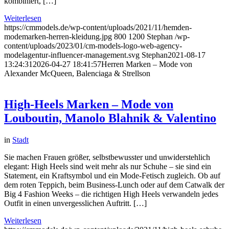
kombiniert, […]
Weiterlesen
https://cmmodels.de/wp-content/uploads/2021/11/hemden-
modemarken-herren-kleidung.jpg
800
1200
Stephan
/wp-
content/uploads/2023/01/cm-models-logo-web-agency-
modelagentur-influencer-management.svg
Stephan
2021-08-17
13:24:31
2026-04-27 18:41:57
Herren Marken – Mode von
Alexander McQueen, Balenciaga & Strellson
High-Heels Marken – Mode von
Louboutin, Manolo Blahnik & Valentino
in
Stadt
Sie machen Frauen größer, selbstbewusster und unwiderstehlich
elegant: High Heels sind weit mehr als nur Schuhe – sie sind ein
Statement, ein Kraftsymbol und ein Mode-Fetisch zugleich. Ob auf
dem roten Teppich, beim Business-Lunch oder auf dem Catwalk der
Big 4 Fashion Weeks – die richtigen High Heels verwandeln jedes
Outfit in einen unvergesslichen Auftritt. […]
Weiterlesen