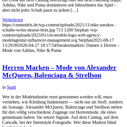
Adidas, Nike und Puma dominieren seit Jahrzehnten das Spiel –
aber nicht jeder Schuh passt zu jedem […]
Weiterlesen
https://cmmodels.de/wp-content/uploads/2021/11/nike-sneaker-
schuhe-weiss-strasse-bein.jpg
713
1200
Stephan
/wp-
content/uploads/2023/01/cm-models-logo-web-agency-
modelagentur-influencer-management.svg
Stephan
2021-08-17
13:29:09
2026-04-27 18:17:54
Sneakermarken: Damen x Herren –
Mode von Adidas, Nike & Puma
Herren Marken – Mode von Alexander
McQueen, Balenciaga & Strellson
in
Stadt
Wer in der Modeindustrie ernst genommen werden will, muss
verstehen, wie Kleidung funktioniert — nicht nur als Stoff, sondern
als Aussage. Alexander McQueen, Balenciaga und Strellson stehen
für drei völlig verschiedene Zugänge zur Herrenmode, die eines
gemeinsam haben: Sie setzen Signale. Auf dem Casting, auf dem
Catwalk, bei der Streetstyle-Fotografie. Wer diese Marken blind