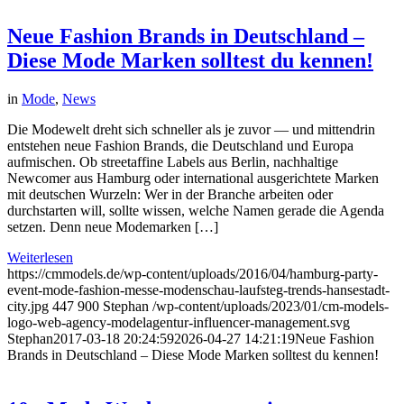
Neue Fashion Brands in Deutschland –
Diese Mode Marken solltest du kennen!
in
Mode
,
News
Die Modewelt dreht sich schneller als je zuvor — und mittendrin
entstehen neue Fashion Brands, die Deutschland und Europa
aufmischen. Ob streetaffine Labels aus Berlin, nachhaltige
Newcomer aus Hamburg oder international ausgerichtete Marken
mit deutschen Wurzeln: Wer in der Branche arbeiten oder
durchstarten will, sollte wissen, welche Namen gerade die Agenda
setzen. Denn neue Modemarken […]
Weiterlesen
https://cmmodels.de/wp-content/uploads/2016/04/hamburg-party-
event-mode-fashion-messe-modenschau-laufsteg-trends-hansestadt-
city.jpg
447
900
Stephan
/wp-content/uploads/2023/01/cm-models-
logo-web-agency-modelagentur-influencer-management.svg
Stephan
2017-03-18 20:24:59
2026-04-27 14:21:19
Neue Fashion
Brands in Deutschland – Diese Mode Marken solltest du kennen!