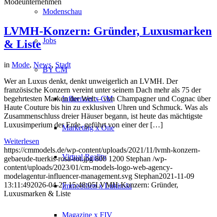
Modeunternehmen
Modenschau
LVMH-Konzern: Gründer, Luxusmarken
Jobs
& Liste
in
Mode
,
News
,
Stadt
BY CM
Wer an Luxus denkt, denkt unweigerlich an LVMH. Der
französische Konzern vereint unter seinem Dach mehr als 75 der
begehrtesten Marken der Welt – von Champagner und Cognac über
Influencer x CM
Haute Couture bis hin zu exklusiven Uhren und Schmuck. Was als
Zusammenschluss dreier Häuser begann, ist heute das mächtigste
Luxusimperium der Erde, geführt von einer der […]
Marketing x One
Weiterlesen
https://cmmodels.de/wp-content/uploads/2021/11/lvmh-konzern-
Virtual Reality
gebaeude-tuerkis-rosa-rot.jpg
800
1200
Stephan
/wp-
content/uploads/2023/01/cm-models-logo-web-agency-
modelagentur-influencer-management.svg
Stephan
2021-11-09
13:11:49
2026-04-27 15:48:05
LVMH-Konzern: Gründer,
Immobilien x Lukinski
Luxusmarken & Liste
Magazine x FIV