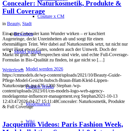
Concealer: Naturkosmetik, Produkte &
Full Coverage
Couture x CM
in
Beauty
,
Stadt
Ein guter Concealer kann Wunder wirken – er kaschiert
Bewerben
Augenringe, deckt Unreinheiten ab und sorgt für einen
ebenmäßigen Teint. Wer dabei auf Naturkosmetik setzt, tut nicht nur
seiner Haut etwas Gutes, sondern auch der Umwelt. Doch der
Model werden
Markt ist groß, die Versprechen sind viele, und echte Full-Coverage-
Formulas in Bio-Qualität zu finden, ist gar nicht so […]
Model werden 2026
Weiterlesen
https://cmmodels.de/wp-content/uploads/2021/10/Beauty-Guide-
Pflege-Model-Gesicht-hubsch-Braun-Blatt-Kleid-Lippen-
Naturkosmetik.jpg
675
1200
Stephan
/wp-
Fashion Weeks
content/uploads/2023/01/cm-models-logo-web-agency-
modelagentur-influencer-management.svg
Stephan
2021-10-13
12:43:47
2026-04-27 15:11:48
Concealer: Naturkosmetik, Produkte
Modemarken
& Full Coverage
Wiki
Jacquemus Videos: Paris Fashion Week,