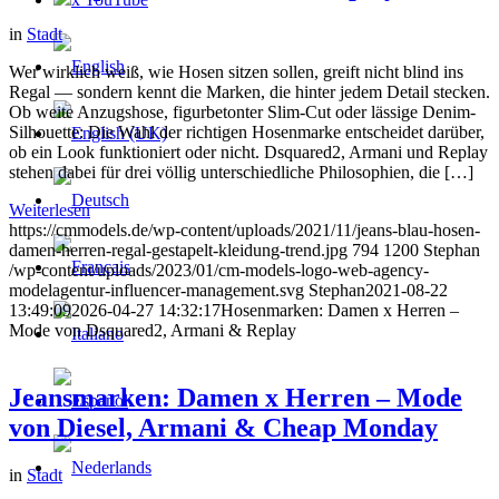
in
Stadt
Wer wirklich weiß, wie Hosen sitzen sollen, greift nicht blind ins
Regal — sondern kennt die Marken, die hinter jedem Detail stecken.
Ob weite Anzugshose, figurbetonter Slim-Cut oder lässige Denim-
Silhouette: Die Wahl der richtigen Hosenmarke entscheidet darüber,
ob ein Look funktioniert oder nicht. Dsquared2, Armani und Replay
stehen dabei für drei völlig unterschiedliche Philosophien, die […]
Weiterlesen
https://cmmodels.de/wp-content/uploads/2021/11/jeans-blau-hosen-
damen-herren-regal-gestapelt-kleidung-trend.jpg
794
1200
Stephan
/wp-content/uploads/2023/01/cm-models-logo-web-agency-
modelagentur-influencer-management.svg
Stephan
2021-08-22
13:49:09
2026-04-27 14:32:17
Hosenmarken: Damen x Herren –
Mode von Dsquared2, Armani & Replay
Jeansmarken: Damen x Herren – Mode
von Diesel, Armani & Cheap Monday
in
Stadt