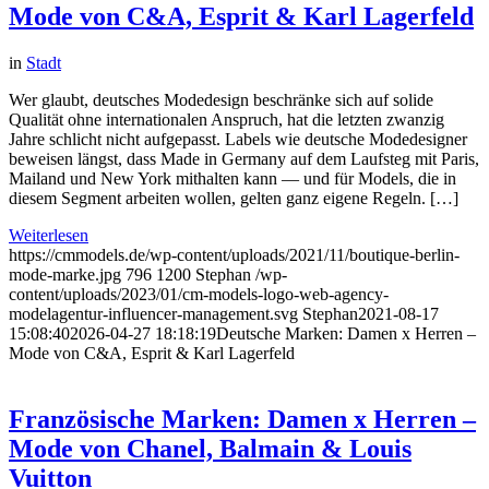
Mode von C&A, Esprit & Karl Lagerfeld
in
Stadt
Wer glaubt, deutsches Modedesign beschränke sich auf solide
Qualität ohne internationalen Anspruch, hat die letzten zwanzig
Jahre schlicht nicht aufgepasst. Labels wie deutsche Modedesigner
beweisen längst, dass Made in Germany auf dem Laufsteg mit Paris,
Mailand und New York mithalten kann — und für Models, die in
diesem Segment arbeiten wollen, gelten ganz eigene Regeln. […]
Weiterlesen
https://cmmodels.de/wp-content/uploads/2021/11/boutique-berlin-
mode-marke.jpg
796
1200
Stephan
/wp-
content/uploads/2023/01/cm-models-logo-web-agency-
modelagentur-influencer-management.svg
Stephan
2021-08-17
15:08:40
2026-04-27 18:18:19
Deutsche Marken: Damen x Herren –
Mode von C&A, Esprit & Karl Lagerfeld
Französische Marken: Damen x Herren –
Mode von Chanel, Balmain & Louis
Vuitton