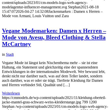
content/uploads/2023/01/cm-models-logo-web-agency-
modelagentur-influencer-management.svg
Stephan
2021-08-18
15:47:07
2026-04-27 14:32:08
Jackenmarken : Damen x Herren –
Mode von Armani, Louis Vuitton und Zara
Vegane Modemarken: Damen x Herren –
Mode von Avesu, Bleed Clothing & Stella
McCartney
in
Stadt
Vegane Mode ist längst kein Nischenthema mehr – sie ist eine
Haltung, ein Statement und gleichzeitig eine der spannendsten
Entwicklungen in der internationalen Modewelt. Wer bewusst lebt,
denkt nicht nur darüber nach, was auf dem Teller landet, sondern
auch darüber, was er oder sie trägt. Tierfreie Kleidung für Damen
und Herren verbindet Stil, Qualität und […]
Weiterlesen
https://cmmodels.de/wp-content/uploads/2021/11/kleidung-oberteil-
jacke-mantel-grau-schwarz-weiss-kleiderstange.jpg
799
1200
Stephan
/wp-content/uploads/2023/01/cm-models-logo-web-agency-