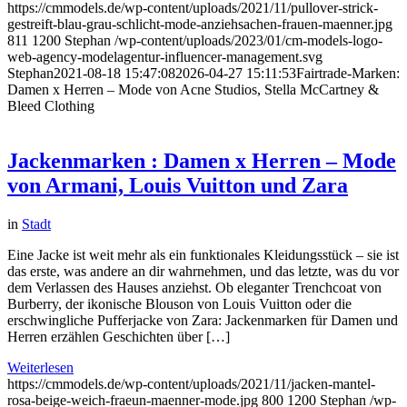
https://cmmodels.de/wp-content/uploads/2021/11/pullover-strick-
gestreift-blau-grau-schlicht-mode-anziehsachen-frauen-maenner.jpg
811
1200
Stephan
/wp-content/uploads/2023/01/cm-models-logo-
web-agency-modelagentur-influencer-management.svg
Stephan
2021-08-18 15:47:08
2026-04-27 15:11:53
Fairtrade-Marken:
Damen x Herren – Mode von Acne Studios, Stella McCartney &
Bleed Clothing
Jackenmarken : Damen x Herren – Mode
von Armani, Louis Vuitton und Zara
in
Stadt
Eine Jacke ist weit mehr als ein funktionales Kleidungsstück – sie ist
das erste, was andere an dir wahrnehmen, und das letzte, was du vor
dem Verlassen des Hauses anziehst. Ob eleganter Trenchcoat von
Burberry, der ikonische Blouson von Louis Vuitton oder die
erschwingliche Pufferjacke von Zara: Jackenmarken für Damen und
Herren erzählen Geschichten über […]
Weiterlesen
https://cmmodels.de/wp-content/uploads/2021/11/jacken-mantel-
rosa-beige-weich-fraeun-maenner-mode.jpg
800
1200
Stephan
/wp-