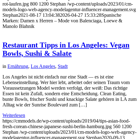
rot-laufen.jpg
800
1200
Stephan
/wp-content/uploads/2023/01/cm-
models-logo-web-agency-modelagentur-influencer-management.svg
Stephan
2021-08-17 13:04:38
2026-04-27 15:33:28
Spanische
Marken: Damen x Herren – Mode von Balenciaga, Loewe &
Manolo Blahnik
Restaurant Tipps in Los Angeles: Vegan
Bowls, Sushi & Salate
in
Ernährung
,
Los Angeles
,
Stadt
Los Angeles ist nicht einfach nur eine Stadt — es ist eine
Lebenseinstellung. Wer hier lebt, arbeitet oder seinen Traum vom
Voraussetzungen Model werden verfolgt, der weiß: Das richtige
Essen ist kein Zufall, sondern eine Entscheidung. Clean Eating,
bunte Bowls, frischer Sushi und knackige Salate gehören in LA zum
Alltag wie der Sunrise Boulevard zum […]
Weiterlesen
https://cmmodels.de/wp-content/uploads/2019/04/tips-asian-food-
fresh-corean-chinese-japanese-sushi-berlin-hamburg.jpg
560
1200
Stephan
/wp-content/uploads/2023/01/cm-models-logo-web-agency-
modelagentur-influencer-management.svg
Stephan
2020-09-13