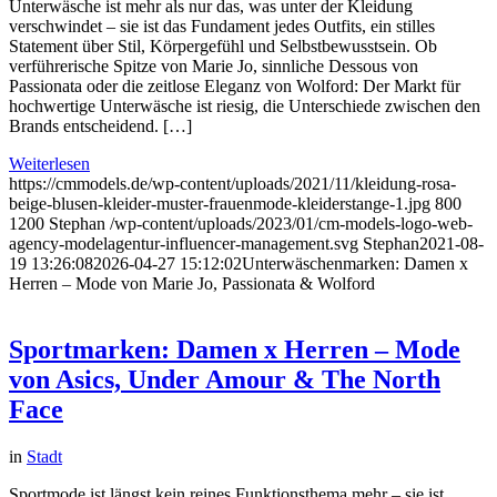
Unterwäsche ist mehr als nur das, was unter der Kleidung
verschwindet – sie ist das Fundament jedes Outfits, ein stilles
Statement über Stil, Körpergefühl und Selbstbewusstsein. Ob
verführerische Spitze von Marie Jo, sinnliche Dessous von
Passionata oder die zeitlose Eleganz von Wolford: Der Markt für
hochwertige Unterwäsche ist riesig, die Unterschiede zwischen den
Brands entscheidend. […]
Weiterlesen
https://cmmodels.de/wp-content/uploads/2021/11/kleidung-rosa-
beige-blusen-kleider-muster-frauenmode-kleiderstange-1.jpg
800
1200
Stephan
/wp-content/uploads/2023/01/cm-models-logo-web-
agency-modelagentur-influencer-management.svg
Stephan
2021-08-
19 13:26:08
2026-04-27 15:12:02
Unterwäschenmarken: Damen x
Herren – Mode von Marie Jo, Passionata & Wolford
Sportmarken: Damen x Herren – Mode
von Asics, Under Amour & The North
Face
in
Stadt
Sportmode ist längst kein reines Funktionsthema mehr – sie ist