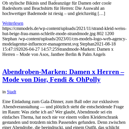
Ob stylische Bikinis und Badeanzüge für Damen oder coole
Badeshorts und Beachshirts für Herren: Die Auswahl an
hochwertiger Bademode ist riesig – und gleichzeitig […]
Weiterlesen
https://cmmodels.de/wp-content/uploads/2021/11/strand-kleid-weiss-
hut-beige-frau-mann-schleife-mode-strandmode.jpg
802
1200
Stephan
/wp-content/uploads/2023/01/cm-models-logo-web-agency-
modelagentur-influencer-management.svg
Stephan
2021-08-18
15:47:19
2026-04-27 14:57:25
Strandmode-Marken: Damen x
Herren – Mode von Asos, Janthee Berlin & Palm Angels
Abendroben-Marken: Damen x Herren –
Mode von Dior, Fendi & OhPolly
in
Stadt
Eine Einladung zum Gala-Dinner, zum Ball oder zur exklusiven
Abendveranstaltung — und plötzlich steht die entscheidende Frage
im Raum: Was ziehe ich an? Wer glaubt, Abendmode sei ein
einfaches Thema, hat noch nie vor einem vollen Kleiderschrank
gestanden und trotzdem nichts Passendes gefunden. Denn zwischen
einer Abendrobe, die beeindruckt, und einem Outfit, das schlicht