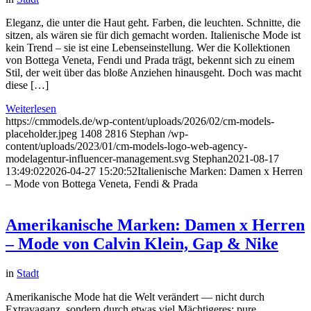
Eleganz, die unter die Haut geht. Farben, die leuchten. Schnitte, die
sitzen, als wären sie für dich gemacht worden. Italienische Mode ist
kein Trend – sie ist eine Lebenseinstellung. Wer die Kollektionen
von Bottega Veneta, Fendi und Prada trägt, bekennt sich zu einem
Stil, der weit über das bloße Anziehen hinausgeht. Doch was macht
diese […]
Weiterlesen
https://cmmodels.de/wp-content/uploads/2026/02/cm-models-
placeholder.jpeg
1408
2816
Stephan
/wp-
content/uploads/2023/01/cm-models-logo-web-agency-
modelagentur-influencer-management.svg
Stephan
2021-08-17
13:49:02
2026-04-27 15:20:52
Italienische Marken: Damen x Herren
– Mode von Bottega Veneta, Fendi & Prada
Amerikanische Marken: Damen x Herren
– Mode von Calvin Klein, Gap & Nike
in
Stadt
Amerikanische Mode hat die Welt verändert — nicht durch
Extravaganz, sondern durch etwas viel Mächtigeres: pure