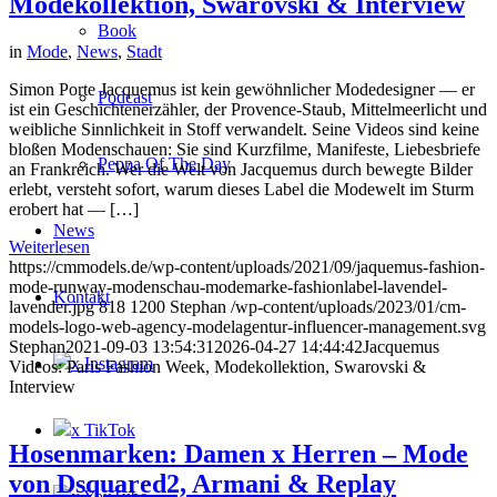
Modekollektion, Swarovski & Interview
Book
in
Mode
,
News
,
Stadt
Simon Porte Jacquemus ist kein gewöhnlicher Modedesigner — er
Podcast
ist ein Geschichtenerzähler, der Provence-Staub, Mittelmeerlicht und
weibliche Sinnlichkeit in Stoff verwandelt. Seine Videos sind keine
bloßen Modenschauen: Sie sind Kurzfilme, Manifeste, Liebesbriefe
Peppa Of The Day
an Frankreich. Wer die Welt von Jacquemus durch bewegte Bilder
erlebt, versteht sofort, warum dieses Label die Modewelt im Sturm
erobert hat — […]
News
Weiterlesen
https://cmmodels.de/wp-content/uploads/2021/09/jaquemus-fashion-
mode-runway-modenschau-modemarke-fashionlabel-lavendel-
Kontakt
lavender.jpg
818
1200
Stephan
/wp-content/uploads/2023/01/cm-
models-logo-web-agency-modelagentur-influencer-management.svg
Stephan
2021-09-03 13:54:31
2026-04-27 14:44:42
Jacquemus
x Instagram
Videos: Paris Fashion Week, Modekollektion, Swarovski &
Interview
x TikTok
Hosenmarken: Damen x Herren – Mode
von Dsquared2, Armani & Replay
x YouTube