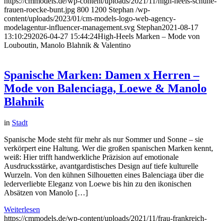
https://cmmodels.de/wp-content/uploads/2021/11/high-heels-schuhe-
frauen-roecke-bunt.jpg
800
1200
Stephan
/wp-
content/uploads/2023/01/cm-models-logo-web-agency-
modelagentur-influencer-management.svg
Stephan
2021-08-17
13:10:29
2026-04-27 15:44:24
High-Heels Marken – Mode von
Louboutin, Manolo Blahnik & Valentino
Spanische Marken: Damen x Herren –
Mode von Balenciaga, Loewe & Manolo
Blahnik
in
Stadt
Spanische Mode steht für mehr als nur Sommer und Sonne – sie
verkörpert eine Haltung. Wer die großen spanischen Marken kennt,
weiß: Hier trifft handwerkliche Präzision auf emotionale
Ausdrucksstärke, avantgardistisches Design auf tiefe kulturelle
Wurzeln. Von den kühnen Silhouetten eines Balenciaga über die
lederverliebte Eleganz von Loewe bis hin zu den ikonischen
Absätzen von Manolo […]
Weiterlesen
https://cmmodels.de/wp-content/uploads/2021/11/frau-frankreich-