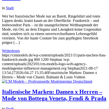
in
Stadt
Wer bei französischer Mode nur an Barett, Ringelshirt und roten
Lippen denkt, kratzt kaum an der Oberfläche. Frankreich – und
insbesondere Paris – ist die unangefochtene Welthauptstadt der
Mode, ein Ort, an dem Eleganz und Lässigkeit keine Gegensätze
sind, sondern sich zu einem unverwechselbaren Lebensgefühl
vereinen. Von der haute Couture bis zum gepflegten Streetlook
prägen […]
Weiterlesen
https://cmmodels.de/wp-content/uploads/2021/11/paris-taschen-frau-
frankreich-mode.jpg
800
1200
Stephan
/wp-
content/uploads/2023/01/cm-models-logo-web-agency-
modelagentur-influencer-management.svg
Stephan
2021-08-17
13:54:27
2026-04-27 15:35:40
Französische Marken: Damen x
Herren – Mode von Chanel, Balmain & Louis Vuitton
Italienische Marken: Damen x Herren –
Mode von Bottega Veneta, Fendi & Prada
in
Stadt