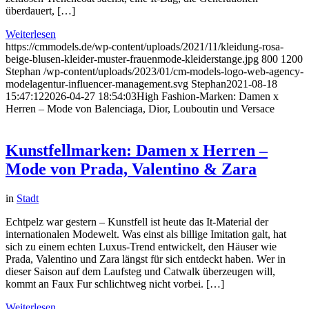
überdauert, […]
Weiterlesen
https://cmmodels.de/wp-content/uploads/2021/11/kleidung-rosa-
beige-blusen-kleider-muster-frauenmode-kleiderstange.jpg
800
1200
Stephan
/wp-content/uploads/2023/01/cm-models-logo-web-agency-
modelagentur-influencer-management.svg
Stephan
2021-08-18
15:47:12
2026-04-27 18:54:03
High Fashion-Marken: Damen x
Herren – Mode von Balenciaga, Dior, Louboutin und Versace
Kunstfellmarken: Damen x Herren –
Mode von Prada, Valentino & Zara
in
Stadt
Echtpelz war gestern – Kunstfell ist heute das It-Material der
internationalen Modewelt. Was einst als billige Imitation galt, hat
sich zu einem echten Luxus-Trend entwickelt, den Häuser wie
Prada, Valentino und Zara längst für sich entdeckt haben. Wer in
dieser Saison auf dem Laufsteg und Catwalk überzeugen will,
kommt an Faux Fur schlichtweg nicht vorbei. […]
Weiterlesen