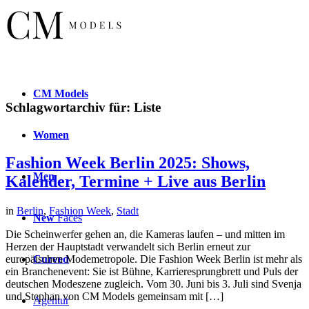
CM
Models
Schlagwortarchiv für:
Liste
Women
Fashion Week Berlin 2025: Shows,
Men
Kalender, Termine + Live aus Berlin
in
Berlin
,
Fashion Week
,
Stadt
New
Faces
Die Scheinwerfer gehen an, die Kameras laufen – und mitten im
Herzen der Hauptstadt verwandelt sich Berlin erneut zur
Curved
europäischen Modemetropole. Die Fashion Week Berlin ist mehr als
ein Branchenevent: Sie ist Bühne, Karrieresprungbrett und Puls der
deutschen Modeszene zugleich. Vom 30. Juni bis 3. Juli sind Svenja
und Stephan von CM Models gemeinsam mit […]
Agentur