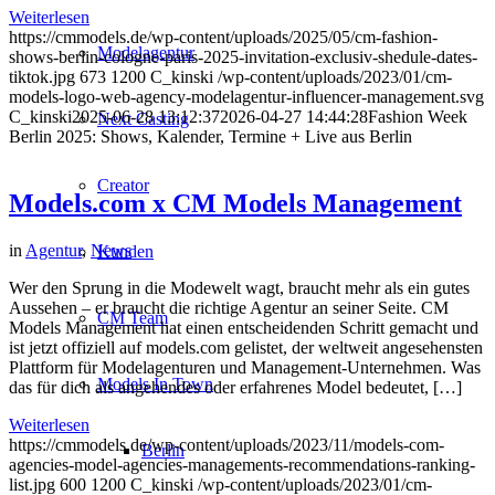
Weiterlesen
https://cmmodels.de/wp-content/uploads/2025/05/cm-fashion-
Modelagentur
shows-berlin-cologne-paris-2025-invitation-exclusiv-shedule-dates-
tiktok.jpg
673
1200
C_kinski
/wp-content/uploads/2023/01/cm-
models-logo-web-agency-modelagentur-influencer-management.svg
C_kinski
2025-06-28 13:12:37
2026-04-27 14:44:28
Fashion Week
Next Casting
Berlin 2025: Shows, Kalender, Termine + Live aus Berlin
Creator
Models.com x CM Models Management
in
Agentur
,
News
Kunden
Wer den Sprung in die Modewelt wagt, braucht mehr als ein gutes
Aussehen – er braucht die richtige Agentur an seiner Seite. CM
CM Team
Models Management hat einen entscheidenden Schritt gemacht und
ist jetzt offiziell auf models.com gelistet, der weltweit angesehensten
Plattform für Modelagenturen und Management-Unternehmen. Was
Models In Town
das für dich als angehendes oder erfahrenes Model bedeutet, […]
Weiterlesen
https://cmmodels.de/wp-content/uploads/2023/11/models-com-
Berlin
agencies-model-agencies-managements-recommendations-ranking-
list.jpg
600
1200
C_kinski
/wp-content/uploads/2023/01/cm-