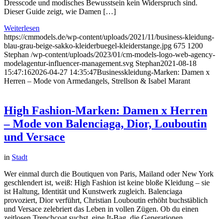
Dresscode und modisches Bewusstsein kein Widerspruch sind.
Dieser Guide zeigt, wie Damen […]
Weiterlesen
https://cmmodels.de/wp-content/uploads/2021/11/business-kleidung-
blau-grau-beige-sakko-kleiderbuegel-kleiderstange.jpg
675
1200
Stephan
/wp-content/uploads/2023/01/cm-models-logo-web-agency-
modelagentur-influencer-management.svg
Stephan
2021-08-18
15:47:16
2026-04-27 14:35:47
Businesskleidung-Marken: Damen x
Herren – Mode von Armedangels, Strellson & Isabel Marant
High Fashion-Marken: Damen x Herren
– Mode von Balenciaga, Dior, Louboutin
und Versace
in
Stadt
Wer einmal durch die Boutiquen von Paris, Mailand oder New York
geschlendert ist, weiß: High Fashion ist keine bloße Kleidung – sie
ist Haltung, Identität und Kunstwerk zugleich. Balenciaga
provoziert, Dior verführt, Christian Louboutin erhöht buchstäblich
und Versace zelebriert das Leben in vollen Zügen. Ob du einen
zeitlosen Trenchcoat suchst, eine It-Bag, die Generationen