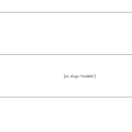
[sv slug=“models“]