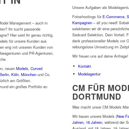
Unsere Aufgaben als Modelagentu
Fotoshootings für
E-Commerce
,
S
Kampagnen
– all you need! Sobal
Model Management – auch in
selektieren wir dir eine persönli
rten? Ihr sucht passende
Sedcard Selektion. Dein Vorteil: 
ne? Hier seid ihr genau richtig.
dank professioneller Models vor O
dels für unsere Kunden aus
reibungslose Umsetzung im Zeitpl
ten eng mit unseren Kunden von
rbeagenturen und PR-Agenturen,
Wir freuen uns auf deine Anfrage!
che.
Kontakt
ten, neuen
Models
,
Curved
Modelagentur
Berlin
,
Köln
,
München
und Co.
ürlich am Größten.
CM FÜR MOD
mund ein großes Portfolio an
DORTMUND
Was macht unser CM Models Man
Wir bauen unsere Models (
New F
Jahren
,
16 Jahren
, während der S
Ausland, mit 18 Jahren, 19 Jahre