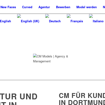
New
Faces
Curved
Agentur
Bewerben
Model werden
N
TUR UND
CM FÜR KUN
IN DORTMUN
T IN