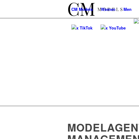
CM
Models
Women
Men
x TikTok
x YouTube
MODELAGEN
MANAGEMEN