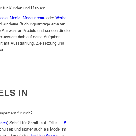
r für Kunden und Marken:
ocial Media
,
Modenschau
oder
Werbe-
d wir deine Buchungsanfrage erhalten,
che Auswahl an Models und senden dir die
Fokussiere dich auf deine Aufgaben,
rt mit Ausstrahlung, Zielsetzung und
an.
ELS IN
agement für dich?
aces
) Schritt für Schritt auf. Oft mit
15
chulzeit und später auch als Model im
n, auf den großen
Fashion Weeks
. In