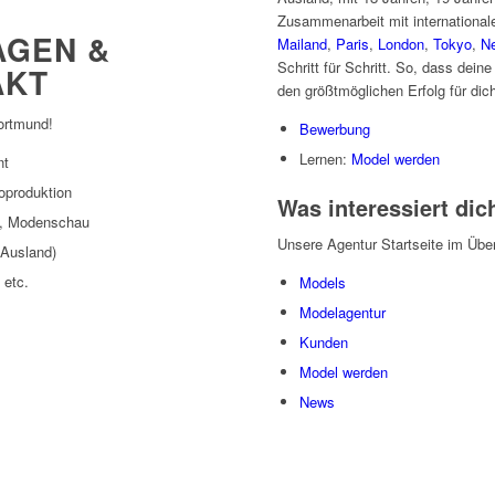
Zusammenarbeit mit international
AGEN &
Mailand
,
Paris
,
London
,
Tokyo
,
N
Schritt für Schritt. So, dass dein
AKT
den größtmöglichen Erfolg für dic
ortmund!
Bewerbung
Lernen:
Model werden
nt
oproduktion
Was interessiert dic
m, Modenschau
Unsere Agentur Startseite im Über
(Ausland)
 etc.
Models
Modelagentur
Kunden
Model werden
News