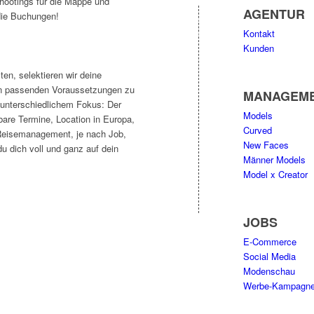
shootings für die Mappe und
AGENTUR
 die Buchungen!
Kontakt
Kunden
en, selektieren wir deine
en passenden Voraussetzungen zu
MANAGEM
 unterschiedlichem Fokus: Der
Models
bare Termine, Location in Europa,
Curved
Reisemanagement, je nach Job,
New Faces
u dich voll und ganz auf dein
Männer Models
Model x Creator
JOBS
E-Commerce
Social Media
Modenschau
Werbe-Kampagn