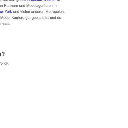
en Partnern und Modelagenturen in
ew York
und vielen anderen Metropolen.
e Model Karriere gut geplant ist und du
h hast.
h?
blick: