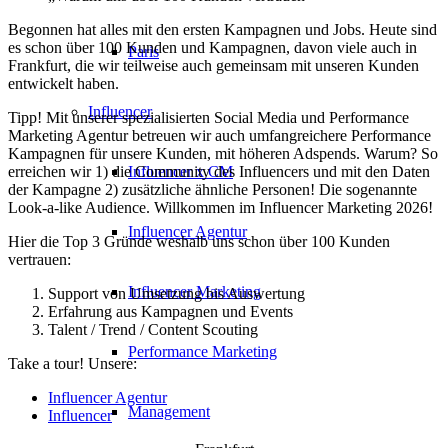
Begonnen hat alles mit den ersten Kampagnen und Jobs. Heute sind
es schon über 100 Kunden und Kampagnen, davon viele auch in
Paris
Frankfurt, die wir teilweise auch gemeinsam mit unseren Kunden
entwickelt haben.
Influencer
Tipp! Mit unserer spezialisierten Social Media und Performance
Marketing Agentur betreuen wir auch umfangreichere Performance
Kampagnen für unsere Kunden, mit höheren Adspends. Warum? So
erreichen wir 1) die Community des Influencers und mit den Daten
Influencer x CM
der Kampagne 2) zusätzliche ähnliche Personen! Die sogenannte
Look-a-like Audience. Willkommen im Influencer Marketing 2026!
Influencer Agentur
Hier die Top 3 Gründe weshalb uns schon über 100 Kunden
vertrauen:
Influencer Marketing
Support von Umsetzung bis Auswertung
Erfahrung aus Kampagnen und Events
Talent / Trend / Content Scouting
Performance Marketing
Take a tour! Unsere:
Influencer Agentur
Management
Influencer