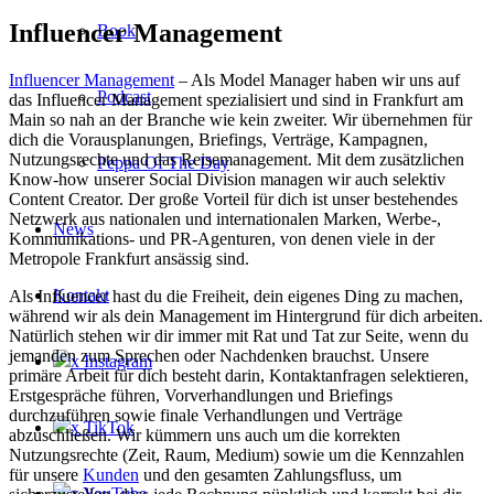
Influencer Management
Book
Influencer Management
– Als Model Manager haben wir uns auf
Podcast
das Influencer Management spezialisiert und sind in Frankfurt am
Main so nah an der Branche wie kein zweiter. Wir übernehmen für
dich die Vorausplanungen, Briefings, Verträge, Kampagnen,
Nutzungsrechte und das Reisemanagement. Mit dem zusätzlichen
Peppa Of The Day
Know-how unserer Social Division managen wir auch selektiv
Content Creator. Der große Vorteil für dich ist unser bestehendes
Netzwerk aus nationalen und internationalen Marken, Werbe-,
News
Kommunikations- und PR-Agenturen, von denen viele in der
Metropole Frankfurt ansässig sind.
Kontakt
Als Influencer hast du die Freiheit, dein eigenes Ding zu machen,
während wir als dein Management im Hintergrund für dich arbeiten.
Natürlich stehen wir dir immer mit Rat und Tat zur Seite, wenn du
jemanden zum Sprechen oder Nachdenken brauchst. Unsere
x Instagram
primäre Arbeit für dich besteht darin, Kontaktanfragen selektieren,
Erstgespräche führen, Vorverhandlungen und Briefings
durchzuführen sowie finale Verhandlungen und Verträge
x TikTok
abzuschließen. Wir kümmern uns auch um die korrekten
Nutzungsrechte (Zeit, Raum, Medium) sowie um die Kennzahlen
für unsere
Kunden
und den gesamten Zahlungsfluss, um
x YouTube