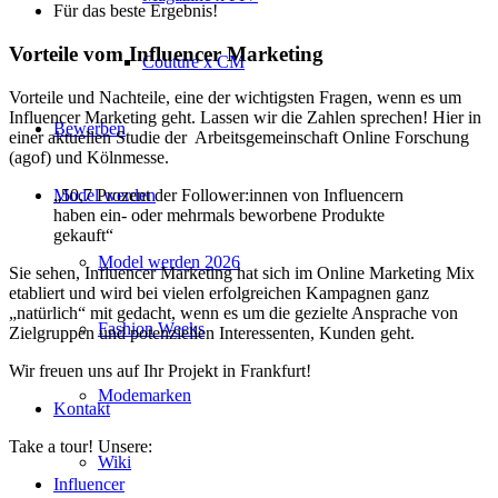
Für das beste Ergebnis!
Vorteile vom Influencer Marketing
Couture x CM
Vorteile und Nachteile, eine der wichtigsten Fragen, wenn es um
Influencer Marketing geht. Lassen wir die Zahlen sprechen! Hier in
Bewerben
einer aktuellen Studie der Arbeitsgemeinschaft Online Forschung
(agof) und Kölnmesse.
Model werden
„50,7 Prozent der Follower:innen von Influencern
haben ein- oder mehrmals beworbene Produkte
gekauft“
Model werden 2026
Sie sehen, Influencer Marketing hat sich im Online Marketing Mix
etabliert und wird bei vielen erfolgreichen Kampagnen ganz
„natürlich“ mit gedacht, wenn es um die gezielte Ansprache von
Fashion Weeks
Zielgruppen und potenziellen Interessenten, Kunden geht.
Wir freuen uns auf Ihr Projekt in Frankfurt!
Modemarken
Kontakt
Take a tour! Unsere:
Wiki
Influencer