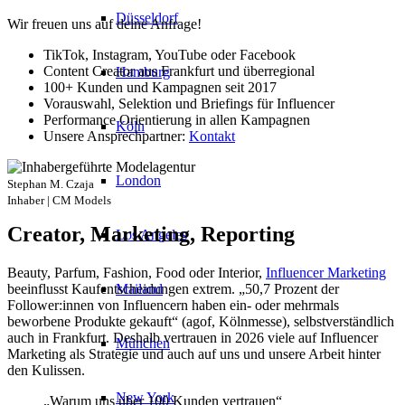
Düsseldorf
Wir freuen uns auf deine Anfrage!
TikTok, Instagram, YouTube oder Facebook
Content Creator aus Frankfurt und überregional
Hamburg
100+ Kunden und Kampagnen seit 2017
Vorauswahl, Selektion und Briefings für Influencer
Performance Orientierung in allen Kampagnen
Köln
Unsere Ansprechpartner:
Kontakt
London
Stephan M. Czaja
Inhaber | CM Models
Creator, Marketing, Reporting
Los Angeles
Beauty, Parfum, Fashion, Food oder Interior,
Influencer Marketing
beeinflusst Kaufentscheidungen extrem. „50,7 Prozent der
Mailand
Follower:innen von Influencern haben ein- oder mehrmals
beworbene Produkte gekauft“ (agof, Kölnmesse), selbstverständlich
auch in Frankfurt. Deshalb vertrauen in 2026 viele auf Influencer
München
Marketing als Strategie und auch auf uns und unsere Arbeit hinter
den Kulissen.
New York
„Warum uns über 100 Kunden vertrauen“