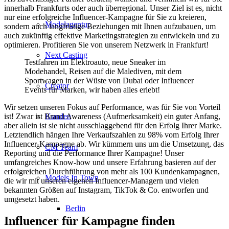
innerhalb Frankfurts oder auch überregional. Unser Ziel ist es, nicht
nur eine erfolgreiche Influencer-Kampagne für Sie zu kreieren,
Modelagentur
sondern auch langfristige Beziehungen mit Ihnen aufzubauen, um
auch zukünftig effektive Marketingstrategien zu entwickeln und zu
optimieren. Profitieren Sie von unserem Netzwerk in Frankfurt!
Next Casting
Testfahren im Elektroauto, neue Sneaker im
Modehandel, Reisen auf die Malediven, mit dem
Sportwagen in der Wüste von Dubai oder Influencer
Creator
Events für Marken, wir haben alles erlebt!
Wir setzen unseren Fokus auf Performance, was für Sie von Vorteil
Kunden
ist! Zwar ist Brand Awareness (Aufmerksamkeit) ein guter Anfang,
aber allein ist sie nicht ausschlaggebend für den Erfolg Ihrer Marke.
Letztendlich hängen Ihre Verkaufszahlen zu 98% vom Erfolg Ihrer
Influencer-Kampagne ab. Wir kümmern uns um die Umsetzung, das
CM Team
Reporting und die Performance Ihrer Kampagne! Unser
umfangreiches Know-how und unsere Erfahrung basieren auf der
erfolgreichen Durchführung von mehr als 100 Kundenkampagnen,
Models In Town
die wir mit unseren eigenen Influencer-Managern und vielen
bekannten Größen auf Instagram, TikTok & Co. entworfen und
umgesetzt haben.
Berlin
Influencer für Kampagne finden