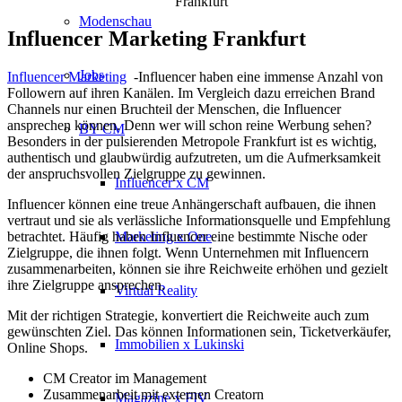
Frankfurt
Modenschau
Influencer Marketing Frankfurt
Jobs
Influencer Marketing
-Influencer haben eine immense Anzahl von
Followern auf ihren Kanälen. Im Vergleich dazu erreichen Brand
Channels nur einen Bruchteil der Menschen, die Influencer
ansprechen können. Denn wer will schon reine Werbung sehen?
BY CM
Besonders in der pulsierenden Metropole Frankfurt ist es wichtig,
authentisch und glaubwürdig aufzutreten, um die Aufmerksamkeit
der anspruchsvollen Zielgruppe zu gewinnen.
Influencer x CM
Influencer können eine treue Anhängerschaft aufbauen, die ihnen
vertraut und sie als verlässliche Informationsquelle und Empfehlung
Marketing x One
betrachtet. Häufig haben Influencer eine bestimmte Nische oder
Zielgruppe, die ihnen folgt. Wenn Unternehmen mit Influencern
zusammenarbeiten, können sie ihre Reichweite erhöhen und gezielt
ihre Zielgruppe ansprechen.
Virtual Reality
Mit der richtigen Strategie, konvertiert die Reichweite auch zum
gewünschten Ziel. Das können Informationen sein, Ticketverkäufer,
Immobilien x Lukinski
Online Shops.
CM Creator im Management
Zusammenarbeit mit externen Creatorn
Magazine x FIV