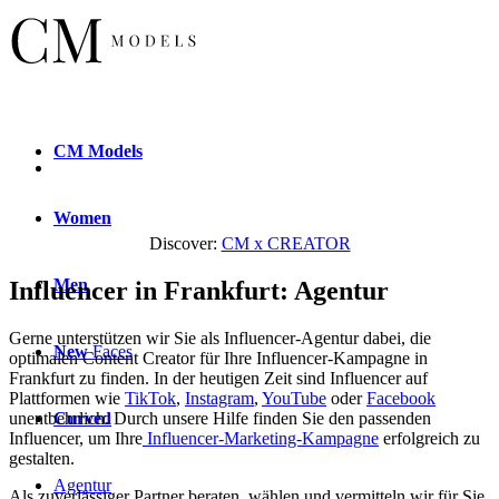
CM
Models
Women
Discover:
CM x CREATOR
Men
Influencer in Frankfurt: Agentur
Gerne unterstützen wir Sie als Influencer-Agentur dabei, die
New
Faces
optimalen Content Creator für Ihre Influencer-Kampagne in
Frankfurt zu finden. In der heutigen Zeit sind Influencer auf
Plattformen wie
TikTok
,
Instagram
,
YouTube
oder
Facebook
Curved
unentbehrlich. Durch unsere Hilfe finden Sie den passenden
Influencer, um Ihre
Influencer-Marketing-Kampagne
erfolgreich zu
gestalten.
Agentur
Als zuverlässiger Partner beraten, wählen und vermitteln wir für Sie