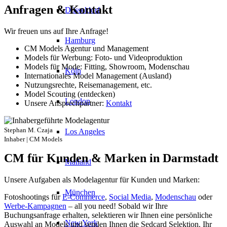
Anfragen & Kontakt
Düsseldorf
Wir freuen uns auf Ihre Anfrage!
Hamburg
CM Models Agentur und Management
Models für Werbung: Foto- und Videoproduktion
Models für Mode: Fitting, Showroom, Modenschau
Köln
Internationales Model Management (Ausland)
Nutzungsrechte, Reisemanagement, etc.
Model Scouting (entdecken)
London
Unsere Ansprechpartner:
Kontakt
Stephan M. Czaja
Los Angeles
Inhaber | CM Models
CM für Kunden & Marken in Darmstadt
Mailand
Unsere Aufgaben als Modelagentur für Kunden und Marken:
München
Fotoshootings für
E-Commerce
,
Social Media
,
Modenschau
oder
Werbe-Kampagnen
– all you need! Sobald wir Ihre
Buchungsanfrage erhalten, selektieren wir Ihnen eine persönliche
New York
Auswahl an Models und senden Ihnen die Sedcard Selektion. Ihr