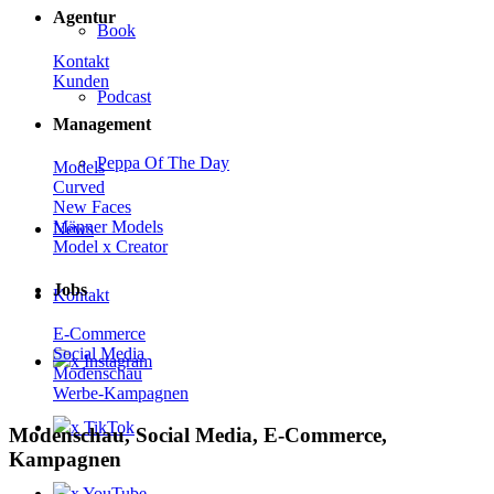
Agentur
Book
Kontakt
Kunden
Podcast
Management
Peppa Of The Day
Models
Curved
New Faces
Männer Models
News
Model x Creator
Jobs
Kontakt
E-Commerce
Social Media
x Instagram
Modenschau
Werbe-Kampagnen
x TikTok
Modenschau, Social Media, E-Commerce,
Kampagnen
x YouTube