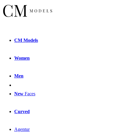
CM
Models
Women
Men
New
Faces
Curved
Agentur