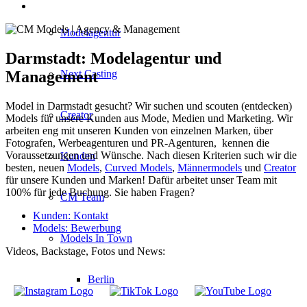
Modelagentur
Darmstadt: Modelagentur und
Next Casting
Management
Model in Darmstadt gesucht? Wir suchen und scouten (entdecken)
Creator
Models für unsere Kunden aus Mode, Medien und Marketing. Wir
arbeiten eng mit unseren Kunden von einzelnen Marken, über
Fotografen, Werbeagenturen und PR-Agenturen, kennen die
Voraussetzungen und Wünsche. Nach diesen Kriterien such wir die
Kunden
besten, neuen
Models
,
Curved Models
,
Männermodels
und
Creator
für unsere Kunden und Marken! Dafür arbeitet unser Team mit
100% für jede Buchung. Sie haben Fragen?
CM Team
Kunden: Kontakt
Models: Bewerbung
Models In Town
Videos, Backstage, Fotos und News:
Berlin