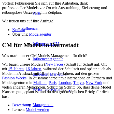
Vorteil: Fokussieren Sie sich auf Ihre Aufgaben, dank
professioneller Models vor Ort mit Ausstrahlung, Zielsetzung und
reibungslose Umsetzung im Zeitplan.
Paris
Wir freuen uns auf Ihre Anfrage!
Influencer
Kontakt
Über uns:
Modelagentur
Influencer x CM
CM für Models in Darmstadt
Was macht unser CM Models Management für dich?
Influencer Agentur
Wir bauen unsere Models (
New Faces
) Schritt für Schritt auf. Oft
mit
15 Jahren
,
16 Jahren
, während der Schulzeit und später auch als
Model im Ausland, mit 18 Jahren, 19 Jahren, auf den großen
Influencer Marketing
Fashion Weeks
. In Zusammenarbeit mit internationalen Partnern und
Modelagenturen in
Mailand
,
Paris
,
London
,
Tokyo
,
New York
und
vielen anderen Metropolen. Schritt für Schritt. So, dass deine Model
Performance Marketing
Karriere gut geplant ist und du den größtmöglichen Erfolg für dich
hast.
Management
Bewerbung
Lernen:
Model werden