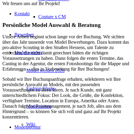
Wir freuen uns auf Ihr Projekt!
Kontakt
Couture x CM
Persönliche Model Auswahl & Beratung
Bewerben
Unsere Arbeit beginnt schon lange vor der Buchung. Wir sichten
über das Jahr tausende von Model Bewerbungen. Dazu kommt das
pro-aktive Scouting in den Straßen Hessens, um Talente zu
Model werden
entdecken, die nicht damit gerechnet hätten die richtigen
Voraussetzungen zu haben. Dann folgen die ersten Termine, das
Casting in der Agentur, die ersten Fotoshootings für die Mappe und
Erfahrungen – alles in Vorbereitung für Ihre Buchungen!
Model werden 2026
Sobald wir Ihre Buchungsanfrage erhalten, selektieren wir Ihre
persönliche Auswahl an Models, mit den passenden
Fashion Weeks
Voraussetzungen zu Ihren Ideen. Je nach Kunde, mit ganz
unterschiedlichem Fokus: Der Look, die Größe, die Konfektion,
verfügbare Termine, Location in Europa, Amerika oder Asien.
Danach folgt das Reisemanagement, je nach Job, alles aus dem
Modemarken
Hintergrund – so können Sie sich voll und ganz auf Ihr Projekt
konzentrieren.
Wiki
Modelagentur