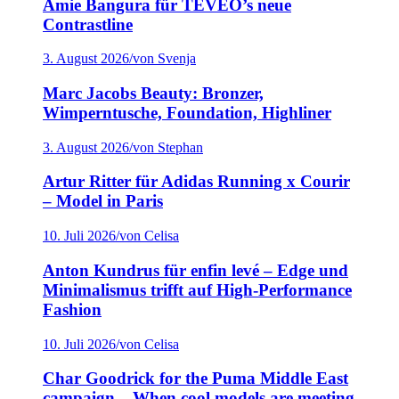
Amie Bangura für TEVEO’s neue
Contrastline
3. August 2026
/
von Svenja
Marc Jacobs Beauty: Bronzer,
Wimperntusche, Foundation, Highliner
3. August 2026
/
von Stephan
Artur Ritter für Adidas Running x Courir
– Model in Paris
10. Juli 2026
/
von Celisa
Anton Kundrus für enfin levé – Edge und
Minimalismus trifft auf High-Performance
Fashion
10. Juli 2026
/
von Celisa
Char Goodrick for the Puma Middle East
campaign – When cool models are meeting