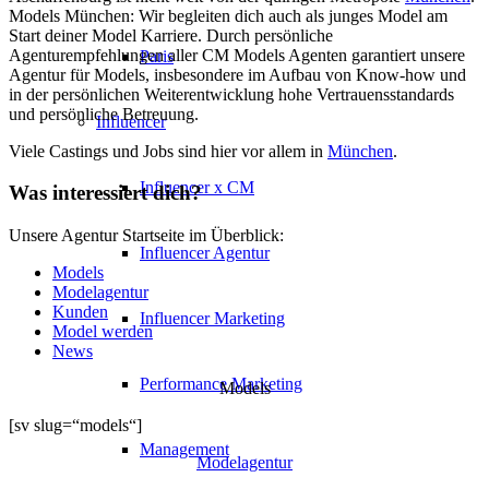
Models München: Wir begleiten dich auch als junges Model am
Start deiner Model Karriere. Durch persönliche
Agenturempfehlungen aller CM Models Agenten garantiert unsere
Paris
Agentur für Models, insbesondere im Aufbau von Know-how und
in der persönlichen Weiterentwicklung hohe Vertrauensstandards
und persönliche Betreuung.
Influencer
Viele Castings und Jobs sind hier vor allem in
München
.
Influencer x CM
Was interessiert dich?
Unsere Agentur Startseite im Überblick:
Influencer Agentur
Models
Modelagentur
Kunden
Influencer Marketing
Model werden
News
Performance Marketing
Models
[sv slug=“models“]
Management
Modelagentur