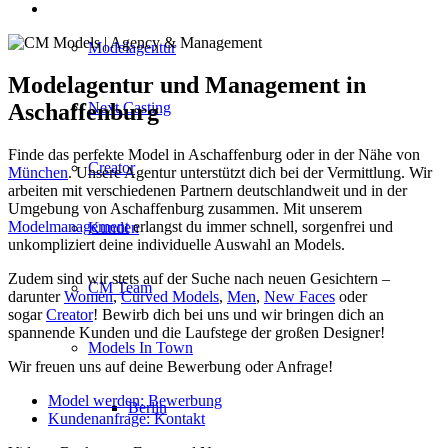
Modelagentur
Modelagentur und Management in
Next Casting
Aschaffenburg
Finde das perfekte Model in Aschaffenburg oder in der Nähe von
Creator
München
. Unsere Agentur unterstützt dich bei der Vermittlung. Wir
arbeiten mit verschiedenen Partnern deutschlandweit und in der
Umgebung von Aschaffenburg zusammen. Mit unserem
Modelmanagement
erlangst du immer schnell, sorgenfrei und
Kunden
unkompliziert deine individuelle Auswahl an Models.
Zudem sind wir stets auf der Suche nach neuen Gesichtern –
CM Team
darunter
Women
,
Curved Models
,
Men
,
New Faces
oder
sogar
Creator
! Bewirb dich bei uns und wir bringen dich an
spannende Kunden und die Laufstege der großen Designer!
Models In Town
Wir freuen uns auf deine Bewerbung oder Anfrage!
Model werden: Bewerbung
Berlin
Kundenanfrage: Kontakt