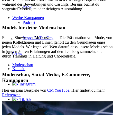
während der Bewerbungen und Castings. Bei uns buchst du
Book
sorgenfrei Models, mit der richtigen Ausstrahlung!
Werbe-Kampagnen
Podcast
Models für deine Modenschau
Fitting, Showroom, Modenschau – Die Präsentation von Mode, von
Peppa Of The Day
neuen Kollektionen und Linien gehört zu den Grundlagen eines
jeden Models. Wir legen viel Wert darauf, dass unsere Models schon
in jungen Jahren Erfahrungen auf dem Laufsteg sammeln, auch
News
durch Trainings in Haltung und Choreografie.
Modenschau
Kontakt
Modenschau, Social Media, E-Commerce,
Kampagnen
x Instagram
Hier ein paar Beispiele von
CM YouTube
. Hier findest du mehr
Referenzen
.
x TikTok
x YouTube