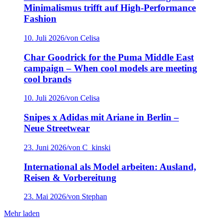
Minimalismus trifft auf High-Performance
Fashion
10. Juli 2026
/
von Celisa
Char Goodrick for the Puma Middle East
campaign – When cool models are meeting
cool brands
10. Juli 2026
/
von Celisa
Snipes x Adidas mit Ariane in Berlin –
Neue Streetwear
23. Juni 2026
/
von C_kinski
International als Model arbeiten: Ausland,
Reisen & Vorbereitung
23. Mai 2026
/
von Stephan
Mehr laden