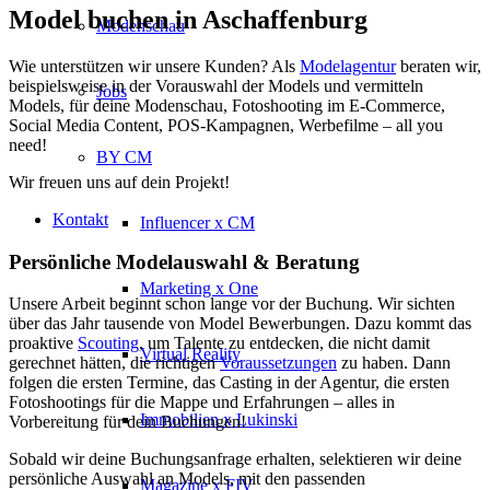
Model buchen in Aschaffenburg
Modenschau
Wie unterstützen wir unsere Kunden? Als
Modelagentur
beraten wir,
beispielsweise in der Vorauswahl der Models und vermitteln
Jobs
Models, für deine Modenschau, Fotoshooting im E-Commerce,
Social Media Content, POS-Kampagnen, Werbefilme – all you
need!
BY CM
Wir freuen uns auf dein Projekt!
Kontakt
Influencer x CM
Persönliche Modelauswahl & Beratung
Marketing x One
Unsere Arbeit beginnt schon lange vor der Buchung. Wir sichten
über das Jahr tausende von Model Bewerbungen. Dazu kommt das
proaktive
Scouting
, um Talente zu entdecken, die nicht damit
Virtual Reality
gerechnet hätten, die richtigen
Voraussetzungen
zu haben. Dann
folgen die ersten Termine, das Casting in der Agentur, die ersten
Fotoshootings für die Mappe und Erfahrungen – alles in
Immobilien x Lukinski
Vorbereitung für dein Buchungen!
Sobald wir deine Buchungsanfrage erhalten, selektieren wir deine
persönliche Auswahl an Models, mit den passenden
Magazine x FIV