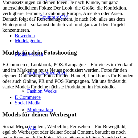
Voraussetzungen zu deinen Ideen. Je nach Kunde, mit ganz
unterschiedlichem Fokus: Der Look, die Größe, die Konfektion,
verfügbare Termine, Location in Europa, Amerika oder Asien.
Couture x CM
Danach folgt das Reisemanagement, je nach Job, alles aus dem
Hintergrund – so kannst du dich voll und ganz auf dein Projekt
konzentrieren.
Bewerben
Modelagentur
Models für dein Fotoshooting
Model werden
E-Commerce, Lookbook, POS-Kampagne – Für vieles im Verkauf
und im Marketing muss Neues produziert werden. Fotos für den
Model werden 2026
eigenen Onlineshop, Fotos für den Handel, Lookbooks für Kunden
oder auch Online, PR und POS-Kampagnen. Mit uns findest du
starke Models für deine nächste Produktion im Fotostudio.
Fashion Weeks
E-Commerce
Social Media
Modemarken
Models für deinen Werbespot
Social Media Content, Werbefilm, Fernsehen – Für Bewegtbild,
Wiki
egal ob Werbespot oder kleiner Social Content, braucht es noch
mehr Können als für Fotos. Ein weiterer wichtiger Aspekt schon