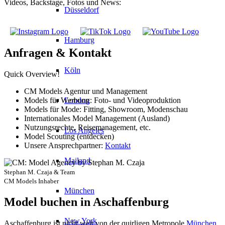
Videos, Backstage, Fotos und News:
Düsseldorf
Hamburg
Anfragen & Kontakt
Köln
Quick Overview!
CM Models Agentur und Management
London
Models für Werbung: Foto- und Videoproduktion
Models für Mode: Fitting, Showroom, Modenschau
Internationales Model Management (Ausland)
Nutzungsrechte, Reisemanagement, etc.
Los Angeles
Model Scouting (entdecken)
Unsere Ansprechpartner:
Kontakt
Mailand
Stephan M. Czaja & Team
CM Models Inhaber
München
Model buchen in Aschaffenburg
New York
Aschaffenburg ist nicht weit von der quirligen Metropole
München
.