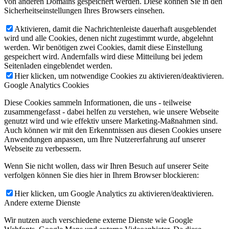
von anderen Domains gespeichert werden. Diese können Sie in den
Sicherheitseinstellungen Ihres Browsers einsehen.
Aktivieren, damit die Nachrichtenleiste dauerhaft ausgeblendet
wird und alle Cookies, denen nicht zugestimmt wurde, abgelehnt
werden. Wir benötigen zwei Cookies, damit diese Einstellung
gespeichert wird. Andernfalls wird diese Mitteilung bei jedem
Seitenladen eingeblendet werden.
Hier klicken, um notwendige Cookies zu aktivieren/deaktivieren.
Google Analytics Cookies
Diese Cookies sammeln Informationen, die uns - teilweise
zusammengefasst - dabei helfen zu verstehen, wie unsere Webseite
genutzt wird und wie effektiv unsere Marketing-Maßnahmen sind.
Auch können wir mit den Erkenntnissen aus diesen Cookies unsere
Anwendungen anpassen, um Ihre Nutzererfahrung auf unserer
Webseite zu verbessern.
Wenn Sie nicht wollen, dass wir Ihren Besuch auf unserer Seite
verfolgen können Sie dies hier in Ihrem Browser blockieren:
Hier klicken, um Google Analytics zu aktivieren/deaktivieren.
Andere externe Dienste
Wir nutzen auch verschiedene externe Dienste wie Google