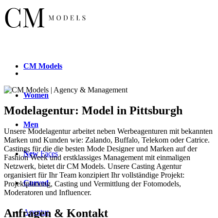
CM
Models
Women
Modelagentur: Model in Pittsburgh
Men
Unsere Modelagentur arbeitet neben Werbeagenturen mit bekannten
Marken und Kunden wie: Zalando, Buffalo, Telekom oder Catrice.
Castings für die die besten Mode Designer und Marken auf der
New
Faces
Fashion Week und erstklassiges Management mit einmaligen
Netzwerk, bietet dir CM Models. Unsere Casting Agentur
organisiert für Ihr Team konzipiert Ihr vollständige Projekt:
Curved
Projektplanung, Casting und Vermittlung der Fotomodels,
Moderatoren und Influencer.
Anfragen & Kontakt
Agentur