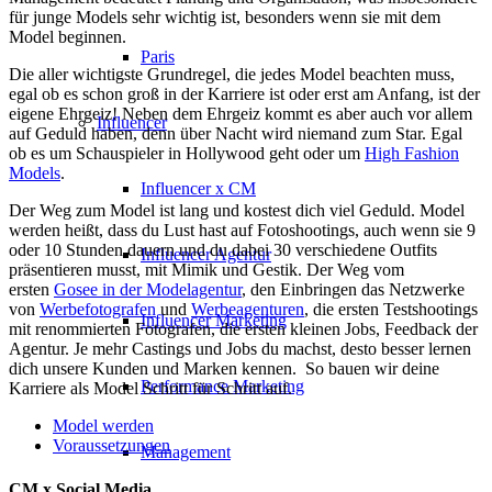
für junge Models sehr wichtig ist, besonders wenn sie mit dem
Model beginnen.
Paris
Die aller wichtigste Grundregel, die jedes Model beachten muss,
egal ob es schon groß in der Karriere ist oder erst am Anfang, ist der
eigene Ehrgeiz! Neben dem Ehrgeiz kommt es aber auch vor allem
Influencer
auf Geduld haben, denn über Nacht wird niemand zum Star. Egal
ob es um Schauspieler in Hollywood geht oder um
High Fashion
Models
.
Influencer x CM
Der Weg zum Model ist lang und kostest dich viel Geduld. Model
werden heißt, dass du Lust hast auf Fotoshootings, auch wenn sie 9
oder 10 Stunden dauern und du dabei 30 verschiedene Outfits
Influencer Agentur
präsentieren musst, mit Mimik und Gestik. Der Weg vom
ersten
Gosee in der Modelagentur
, den Einbringen das Netzwerke
von
Werbefotografen
und
Werbeagenturen
, die ersten Testshootings
Influencer Marketing
mit renommierten Fotografen, die ersten kleinen Jobs, Feedback der
Agentur. Je mehr Castings und Jobs du machst, desto besser lernen
dich unsere Kunden und Marken kennen. So bauen wir deine
Performance Marketing
Karriere als Model Schritt für Schritt auf.
Model werden
Voraussetzungen
Management
CM x Social Media