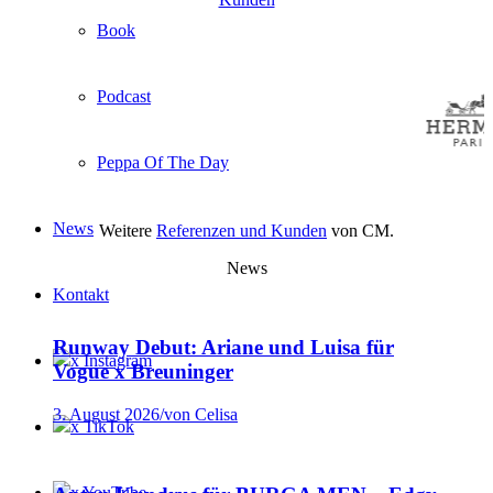
Book
Podcast
Peppa Of The Day
News
Weitere
Referenzen und Kunden
von CM.
News
Kontakt
Runway Debut: Ariane und Luisa für
x Instagram
Vogue x Breuninger
3. August 2026
/
von Celisa
x TikTok
x YouTube