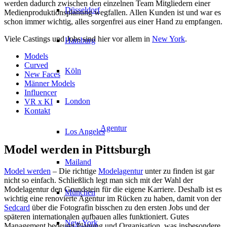
werden dadurch zwischen den einzelnen Team Mitgliedern einer
Düsseldorf
Medienproduktionsplanung wegfallen. Allen Kunden ist und war es
schon immer wichtig, alles sorgenfrei aus einer Hand zu empfangen.
Viele Castings und Jobs sind hier vor allem in
New York
.
Hamburg
Models
Curved
Köln
New Faces
Männer Models
Influencer
London
VR x KI
Kontakt
Agentur
Los Angeles
Model werden in Pittsburgh
Mailand
Model werden
– Die richtige
Modelagentur
unter zu finden ist gar
nicht so einfach. Schließlich legt man sich mit der Wahl der
Modelagentur den Grundstein für die eigene Karriere. Deshalb ist es
München
wichtig eine renovierte Agentur im Rücken zu haben, damit von der
Sedcard
über die Fotografin bisschen zu den ersten Jobs und der
späteren internationalen aufbauen alles funktioniert. Gutes
New York
Management bedeutet Planung und Organisation, was insbesondere