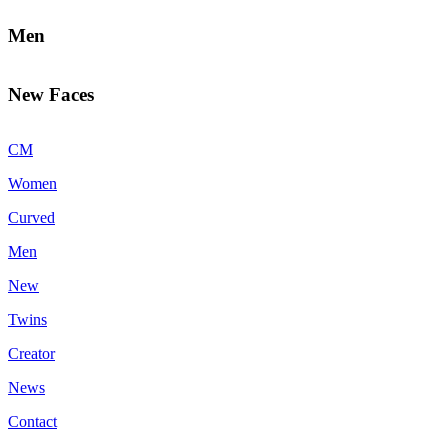
Men
New Faces
CM
Women
Curved
Men
New
Twins
Creator
News
Contact