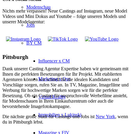
Modenschau
Nichts mehr verpassen! Neue Castings auf Instagram, neue Model
Videos und Mini Dokus auf Youtube – folge unseren Models und
unserer Modelagentur:
Jobs
BY CM
Pittsburgh
Influencer x CM
Dank unserer Casting Agentur Expertise haben wir gemeinsam mit
Ihnen die perfekten Besetzungen für Ihr Projekt. Mit etablierten
Marketing x One
Agenturen können wir schnell für die idealen Kandidaten und
Vorschläge sorgen, rufen Sie an. In TV, Magazine, Imagefilme und
Werbung für hochwertige Marken sorgen wir für die perfekte
Besetzung. Ob ein Casting für anspruchsvolle Werbefilme ansteht,
Virtual Reality
für Modenschauen in Ihren Einkaufszentrum oder auch die
bevorstehende Imagefotokampagne.
Immobilien x Lukinski
Die nächste große Stadt für Castings und Jobs ist
New York
, wenn
du in Pittsburgh lebst.
Magazine x FIV