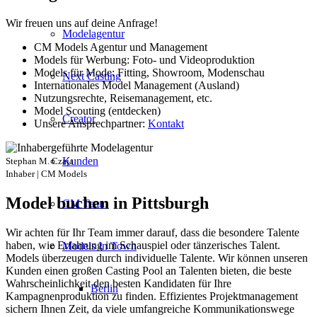
Wir freuen uns auf deine Anfrage!
Modelagentur
CM Models Agentur und Management
Models für Werbung: Foto- und Videoproduktion
Models für Mode: Fitting, Showroom, Modenschau
Next Casting
Internationales Model Management (Ausland)
Nutzungsrechte, Reisemanagement, etc.
Model Scouting (entdecken)
Creator
Unsere Ansprechpartner:
Kontakt
Kunden
Stephan M. Czaja
Inhaber | CM Models
Model buchen in Pittsburgh
CM Team
Wir achten für Ihr Team immer darauf, dass die besondere Talente
haben, wie Erfahrung im Schauspiel oder tänzerisches Talent.
Models In Town
Models überzeugen durch individuelle Talente. Wir können unseren
Kunden einen großen Casting Pool an Talenten bieten, die beste
Wahrscheinlichkeit den besten Kandidaten für Ihre
Berlin
Kampagnenproduktion zu finden. Effizientes Projektmanagement
sichern Ihnen Zeit, da viele umfangreiche Kommunikationswege