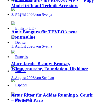
Anton Kundrus für BURGA MEN – Edgy
Model trifft auf Technik Accessiors
3. August 2026
/
von Svenja
Amie Bangura für TEVEO’s neue
Contrastline
3. August 2026
/
von Svenja
Marc Jacobs Beauty: Bronzer,
Wimperntusche, Foundation, Highliner
3. August 2026
/
von Stephan
Artur Ritter für Adidas Running x Courir
– Model in Paris