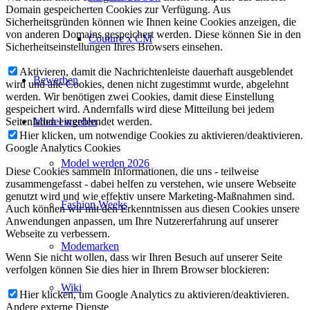
Domain gespeicherten Cookies zur Verfügung. Aus
Sicherheitsgründen können wie Ihnen keine Cookies anzeigen, die
von anderen Domains gespeichert werden. Diese können Sie in den
Couture x CM
Sicherheitseinstellungen Ihres Browsers einsehen.
Aktivieren, damit die Nachrichtenleiste dauerhaft ausgeblendet
Bewerben
wird und alle Cookies, denen nicht zugestimmt wurde, abgelehnt
werden. Wir benötigen zwei Cookies, damit diese Einstellung
gespeichert wird. Andernfalls wird diese Mitteilung bei jedem
Seitenladen eingeblendet werden.
Model werden
Hier klicken, um notwendige Cookies zu aktivieren/deaktivieren.
Google Analytics Cookies
Model werden 2026
Diese Cookies sammeln Informationen, die uns - teilweise
zusammengefasst - dabei helfen zu verstehen, wie unsere Webseite
genutzt wird und wie effektiv unsere Marketing-Maßnahmen sind.
Fashion Weeks
Auch können wir mit den Erkenntnissen aus diesen Cookies unsere
Anwendungen anpassen, um Ihre Nutzererfahrung auf unserer
Webseite zu verbessern.
Modemarken
Wenn Sie nicht wollen, dass wir Ihren Besuch auf unserer Seite
verfolgen können Sie dies hier in Ihrem Browser blockieren:
Wiki
Hier klicken, um Google Analytics zu aktivieren/deaktivieren.
Andere externe Dienste