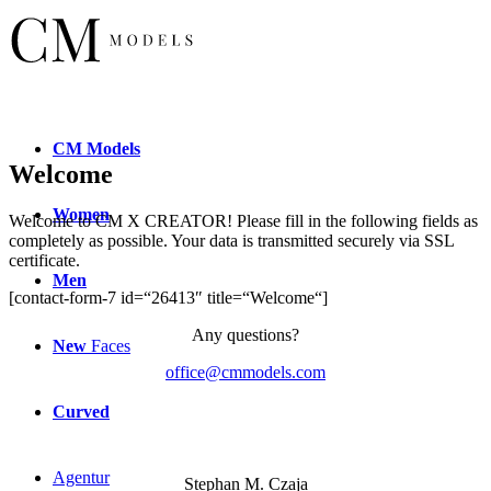
CM
Models
Welcome
Women
Welcome to CM X CREATOR! Please fill in the following fields as
completely as possible. Your data is transmitted securely via SSL
certificate.
Men
[contact-form-7 id=“26413″ title=“Welcome“]
Any questions?
New
Faces
office@cmmodels.com
Curved
Agentur
Stephan M. Czaja