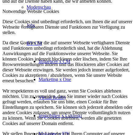
und auf die Dienste haben kann, die wir anbieten können.
Modenschau
Notwendige Website Cookies
Diese Cookies sind unbedingt erforderlich, um Ihnen die auf unserer
Jobs
Webseite verfügbaren Dienste und Funktionen zur Verfügung zu
stellen.
Da diese Cookies für die auf unserer Webseite verfügbaren Dienste
BY CM
und Funktionen unbedingt erforderlich sind, hat die Ablehnung
Auswirkungen auf die Funktionsweise unserer Webseite. Sie
können Cookies jederzeit blockieren oder löschen, indem Sie Ihre
Influencer x CM
Browsereinstellungen ändern und das Blockieren aller Cookies auf
dieser Webseite erzwingen. Sie werden jedoch immer aufgefordert,
Cookies zu akzeptieren / abzulehnen, wenn Sie unsere Website
Marketing x One
erneut besuchen.
Wir respektieren es voll und ganz, wenn Sie Cookies ablehnen
möchten. Um zu vermeiden, dass Sie immer wieder nach Cookies
Virtual Reality
gefragt werden, erlauben Sie uns bitte, einen Cookie für Ihre
Einstellungen zu speichern. Sie können sich jederzeit abmelden oder
andere Cookies zulassen, um unsere Dienste vollumfänglich nutzen
Immobilien x Lukinski
zu können. Wenn Sie Cookies ablehnen, werden alle gesetzten
Cookies auf unserer Domain entfernt.
Wir stellen Ihnen eine Liste der von Ihrem Computer auf unserer
Magazine x FIV