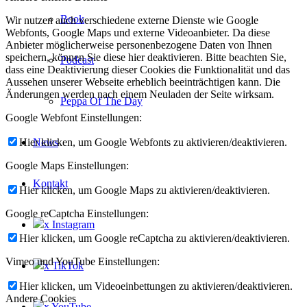
Book
Wir nutzen auch verschiedene externe Dienste wie Google
Webfonts, Google Maps und externe Videoanbieter. Da diese
Anbieter möglicherweise personenbezogene Daten von Ihnen
speichern, können Sie diese hier deaktivieren. Bitte beachten Sie,
Podcast
dass eine Deaktivierung dieser Cookies die Funktionalität und das
Aussehen unserer Webseite erheblich beeinträchtigen kann. Die
Änderungen werden nach einem Neuladen der Seite wirksam.
Peppa Of The Day
Google Webfont Einstellungen:
Hier klicken, um Google Webfonts zu aktivieren/deaktivieren.
News
Google Maps Einstellungen:
Kontakt
Hier klicken, um Google Maps zu aktivieren/deaktivieren.
Google reCaptcha Einstellungen:
x Instagram
Hier klicken, um Google reCaptcha zu aktivieren/deaktivieren.
Vimeo und YouTube Einstellungen:
x TikTok
Hier klicken, um Videoeinbettungen zu aktivieren/deaktivieren.
Andere Cookies
x YouTube