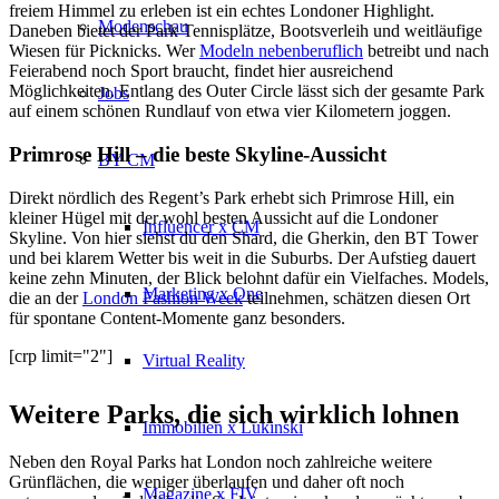
freiem Himmel zu erleben ist ein echtes Londoner Highlight.
Modenschau
Daneben bietet der Park Tennisplätze, Bootsverleih und weitläufige
Wiesen für Picknicks. Wer
Modeln nebenberuflich
betreibt und nach
Feierabend noch Sport braucht, findet hier ausreichend
Möglichkeiten. Entlang des Outer Circle lässt sich der gesamte Park
Jobs
auf einem schönen Rundlauf von etwa vier Kilometern joggen.
Primrose Hill – die beste Skyline-Aussicht
BY CM
Direkt nördlich des Regent’s Park erhebt sich Primrose Hill, ein
kleiner Hügel mit der wohl besten Aussicht auf die Londoner
Influencer x CM
Skyline. Von hier siehst du den Shard, die Gherkin, den BT Tower
und bei klarem Wetter bis weit in die Suburbs. Der Aufstieg dauert
keine zehn Minuten, der Blick belohnt dafür ein Vielfaches. Models,
Marketing x One
die an der
London Fashion Week
teilnehmen, schätzen diesen Ort
für spontane Content-Momente ganz besonders.
[crp limit="2"]
Virtual Reality
Weitere Parks, die sich wirklich lohnen
Immobilien x Lukinski
Neben den Royal Parks hat London noch zahlreiche weitere
Grünflächen, die weniger überlaufen und daher oft noch
Magazine x FIV