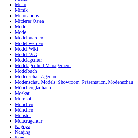
Milan
Mimik
Minneapolis
Mittlerer Osten
Mode
Mode
Model werden
Model werden
Model Wiki
Model-WG
Modelagentur
Modelagentur | Management
Modelbuch
Modenschau Agentur
Modenschau Models: Showroom, Präsentation, Modenschau
Mönchengladbach
Moskau
Mumbai
München
München
Münster
Mutteragentur
Nagoya
Nanjing
New