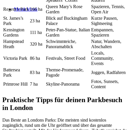
Speakers‘ Corner
Rudern
Queen Mary’s Rose
Spazieren, Tennis,
Regent’s Park
Menü
Menü
166 ha
Garden
Open Air
St. James’s
Blick auf Buckingham
Kurze Pausen,
23 ha
Park
Palace
Sightseeing
Kensington
Peter-Pan-Statue, Italian
Entspannen,
111 ha
Gardens
Garden
Spazieren
Hampstead
Schwimmteiche,
Natur, Wandern,
320 ha
Heath
Panoramablick
Abschalten
Locals,
Victoria Park
86 ha
Festivals, Street Food
Community,
Events
Battersea
Themse-Promenade,
83 ha
Joggen, Radfahren
Park
Pagode
Fotos, Sunsets,
Primrose Hill
7 ha
Skyline-Panorama
Content
Praktische Tipps für deinen Parkbesuch
in London
Das Beste an Londons Parks: Die meisten sind kostenlos
zugänglich, rund um die Uhr geöffnet und über das gesamte