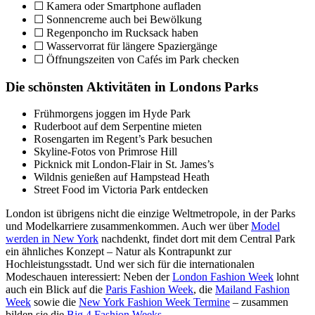
☐ Kamera oder Smartphone aufladen
☐ Sonnencreme auch bei Bewölkung
☐ Regenponcho im Rucksack haben
☐ Wasservorrat für längere Spaziergänge
☐ Öffnungszeiten von Cafés im Park checken
Die schönsten Aktivitäten in Londons Parks
Frühmorgens joggen im Hyde Park
Ruderboot auf dem Serpentine mieten
Rosengarten im Regent’s Park besuchen
Skyline-Fotos von Primrose Hill
Picknick mit London-Flair in St. James’s
Wildnis genießen auf Hampstead Heath
Street Food im Victoria Park entdecken
London ist übrigens nicht die einzige Weltmetropole, in der Parks
und Modelkarriere zusammenkommen. Auch wer über
Model
werden in New York
nachdenkt, findet dort mit dem Central Park
ein ähnliches Konzept – Natur als Kontrapunkt zur
Hochleistungsstadt. Und wer sich für die internationalen
Modeschauen interessiert: Neben der
London Fashion Week
lohnt
auch ein Blick auf die
Paris Fashion Week
, die
Mailand Fashion
Week
sowie die
New York Fashion Week Termine
– zusammen
bilden sie die
Big 4 Fashion Weeks
.