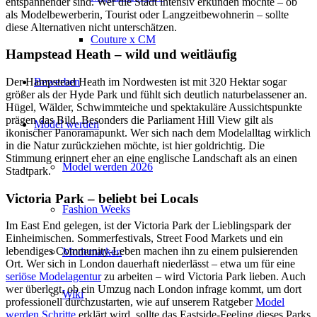
entspannender sind. Wer die Stadt intensiv erkunden möchte – ob
als Modelbewerberin, Tourist oder Langzeitbewohnerin – sollte
diese Alternativen nicht unterschätzen.
Couture x CM
Hampstead Heath – wild und weitläufig
Bewerben
Der Hampstead Heath im Nordwesten ist mit 320 Hektar sogar
größer als der Hyde Park und fühlt sich deutlich naturbelassener an.
Hügel, Wälder, Schwimmteiche und spektakuläre Aussichtspunkte
prägen das Bild. Besonders die Parliament Hill View gilt als
Model werden
ikonischer Panoramapunkt. Wer sich nach dem Modelalltag wirklich
in die Natur zurückziehen möchte, ist hier goldrichtig. Die
Stimmung erinnert eher an eine englische Landschaft als an einen
Model werden 2026
Stadtpark.
Victoria Park – beliebt bei Locals
Fashion Weeks
Im East End gelegen, ist der Victoria Park der Lieblingspark der
Einheimischen. Sommerfestivals, Street Food Markets und ein
lebendiges Community-Leben machen ihn zu einem pulsierenden
Modemarken
Ort. Wer sich in London dauerhaft niederlässt – etwa um für eine
seriöse Modelagentur
zu arbeiten – wird Victoria Park lieben. Auch
wer überlegt, ob ein Umzug nach London infrage kommt, um dort
Wiki
professionell durchzustarten, wie auf unserem Ratgeber
Model
werden Schritte
erklärt wird, sollte das Eastside-Feeling dieses Parks