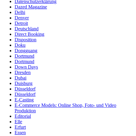
Datenschutzerklärung
Dazed Magazine
Delhi
Denver
Detroit
Deutschland
Direct Booking
Disposition
Doku
Dongguang
Dortmund
Dortmund
Down Days
Dresden
Dubai
Duisburg
Düsseldorf
Düsseldorf
E-Casting
E-Commerce Models: Online Shop, Foto- und Video
Produktion
Editorial
Elle
Erfurt
Essen