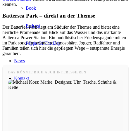
kennen.
Book
Battersea Park – direkt an der Themse
Podcast
Der Battersea Park liegt am Südufer der Themse und bietet eine
herrliche Promenade mit Blick auf das Wasser und das markante
Battersea Power Station. Ein buddhistischer Friedenspagode mitten
im Park sorgt für besondere Atmosphäre. Jogger, Radfahrer und
Peppa Of The Day
Familien teilen sich hier die gepflegten Wege – entspannte Energie
garantiert.
News
DAS KÖNNTE DICH AUCH INTERESSIEREN
Kontakt
x Instagram
x TikTok
x YouTube