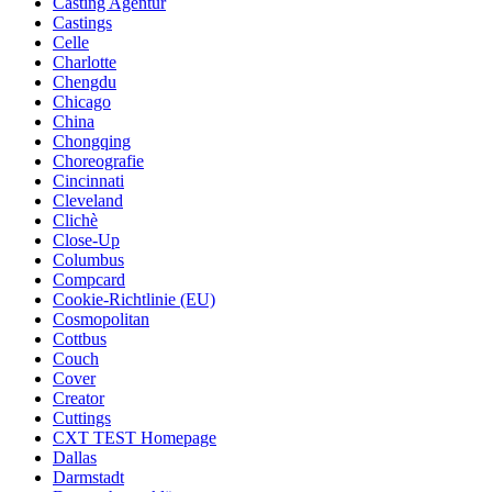
Casting Agentur
Castings
Celle
Charlotte
Chengdu
Chicago
China
Chongqing
Choreografie
Cincinnati
Cleveland
Clichè
Close-Up
Columbus
Compcard
Cookie-Richtlinie (EU)
Cosmopolitan
Cottbus
Couch
Cover
Creator
Cuttings
CXT TEST Homepage
Dallas
Darmstadt