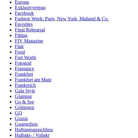
Europa
Exklusivvertrag
Facebook
Fashion Week: Paris, New York, Mailand & Co.
Favorites
Final Rehearsal
Fitting
FIV Magazine
Flair
Food
Fort Worth
Fotograf
Fragrance
Frankfurt
Frankfurt am Main
Frankreich
Gala Style
Glamour
Go & See
Göttingen
GQ
Grazia
Guangzhou
Haftungsausschluss
Halbakt- / Vollakt