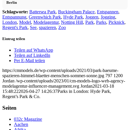
Berlin
Schlagworte:
Battersea Park
,
Buckingham Palace
,
Entspannen
,
Entspannung
,
Greenwhich Park
,
Hyde Park
,
Joggen
,
Jogging
,
London
,
Model
,
Modelagentur
,
Notting Hill
,
Park
,
Parks
,
Picknick
,
Regent's Park
,
See
,
spazieren
,
Zoo
Eintrag teilen
Teilen auf WhatsApp
Teilen auf LinkedIn
Per E-Mail teilen
https://cmmodels.de/wp-content/uploads/2021/03/park-baeume-
spazieren-himmel-blaetter-menschen-sommer-sonne.jpg
797
1200
Jordan
/wp-content/uploads/2023/01/cm-models-logo-web-agency-
modelagentur-influencer-management.svg
Jordan
2021-03-18
15:48:22
2026-04-27 14:26:37
Parks in London: Hyde Park,
Regent’s Park & Co.
Seiten
032c Magazine
Aachen
Afrika