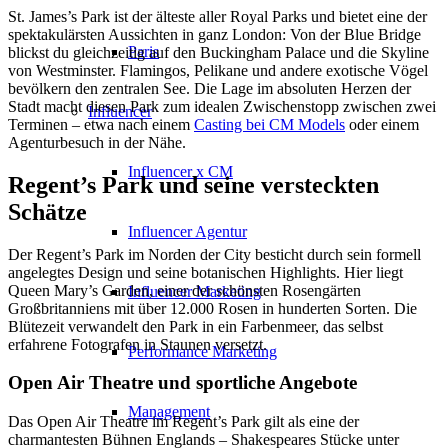
St. James’s Park ist der älteste aller Royal Parks und bietet eine der
spektakulärsten Aussichten in ganz London: Von der Blue Bridge
Paris
blickst du gleichzeitig auf den Buckingham Palace und die Skyline
von Westminster. Flamingos, Pelikane und andere exotische Vögel
bevölkern den zentralen See. Die Lage im absoluten Herzen der
Stadt macht diesen Park zum idealen Zwischenstopp zwischen zwei
Influencer
Terminen – etwa nach einem
Casting bei CM Models
oder einem
Agenturbesuch in der Nähe.
Influencer x CM
Regent’s Park und seine versteckten
Schätze
Influencer Agentur
Der Regent’s Park im Norden der City besticht durch sein formell
angelegtes Design und seine botanischen Highlights. Hier liegt
Queen Mary’s Garden, einer der schönsten Rosengärten
Influencer Marketing
Großbritanniens mit über 12.000 Rosen in hunderten Sorten. Die
Blütezeit verwandelt den Park in ein Farbenmeer, das selbst
erfahrene Fotografen in Staunen versetzt.
Performance Marketing
Open Air Theatre und sportliche Angebote
Management
Das Open Air Theatre im Regent’s Park gilt als eine der
charmantesten Bühnen Englands – Shakespeares Stücke unter