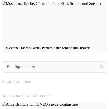
Moschino: Tasche, Gürtel, Parfum, Shirt, Schuhe und Sneaker
Balmain
Michael
Balmain: Abendkleider, Kim
Michael Kors: Marke, Designer, Uhr,
Kardashian, Neue Kollektion &
K
MEHR ENTDECKEN
Tasche, Schuhe & Kette
Geschichte
a
ANDERE HABEN AUCH GELESEN