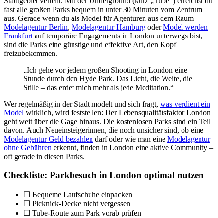
Stadtgebiet verteilt. Mit der Underground (kurz „Tube“) erreichst du
fast alle großen Parks bequem in unter 30 Minuten vom Zentrum
aus. Gerade wenn du als Model für Agenturen aus dem Raum
Modelagentur Berlin
,
Modelagentur Hamburg
oder
Model werden
Frankfurt
auf temporäre Engagements in London unterwegs bist,
sind die Parks eine günstige und effektive Art, den Kopf
freizubekommen.
„Ich gehe vor jedem großen Shooting in London eine
Stunde durch den Hyde Park. Das Licht, die Weite, die
Stille – das erdet mich mehr als jede Meditation.“
Wer regelmäßig in der Stadt modelt und sich fragt,
was verdient ein
Model
wirklich, wird feststellen: Der Lebensqualitätsfaktor London
geht weit über die Gage hinaus. Die kostenlosen Parks sind ein Teil
davon. Auch Neueinsteigerinnen, die noch unsicher sind, ob eine
Modelagentur Geld bezahlen
darf oder wie man eine
Modelagentur
ohne Gebühren
erkennt, finden in London eine aktive Community –
oft gerade in diesen Parks.
Checkliste: Parkbesuch in London optimal nutzen
☐ Bequeme Laufschuhe einpacken
☐ Picknick-Decke nicht vergessen
☐ Tube-Route zum Park vorab prüfen