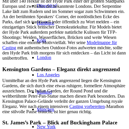
Mit über 140 Hektar ist der Hyde Park einer der größten Stadtparks
Düsseldorf
Europas und zweifellos der bekannteste Londons. Der Serpentine
Lake lädt zum Rudern und im Sommer sogar zum Schwimmen ein.
An der berühmten Speakers‘ Corner, der nordöstlichen Ecke des
Parks, darf sich traditionell jeder öffentlich zu Wort melden – ein
Hamburg
einzigartiges Stück britischer Demokratiekultur. Für Models bietet
der Hyde Park außerdem perfekte natürliche Kulissen für TFP-
Shootings: Weiden, Wasserflächen, Brücken und weite Wiesen
Köln
schaffen eine enorme Motivvielfalt. Wer seine
Modelmappe für
Casting
mit authentischen Outdoor-Fotos aufwerten möchte, sollte
den Hyde Park früh morgens für sich entdecken – das Licht ist dann
London
unübertroffen.
Kensington Gardens – Eleganz direkt angrenzend
Los Angeles
Unmittelbar an den Hyde Park angrenzend liegen die Kensington
Gardens, die sich durch eine etwas ruhigere, formellere Atmosphäre
auszeichnen. Der Italian Garden, der Round Pond und die
Mailand
weltberühmte Peter-Pan-Statue machen diesen Park besonders. Das
Kensington Palace-Gelände verleiht der ganzen Umgebung royale
Eleganz. Wer nach einem intensiven
Casting vorbereiten
-Marathon
München
eine stilvolle Pause braucht, ist hier genau richtig.
St. James’s Park – Blick auf Buckingham Palace
New York