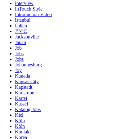
Interview
InTouch Style
Introduction Video
Istanbul
Italien
J’N’C
Jacksonville
Japan
Job
Jobs
Jobs
Johannesburg
Joy
Kanada
Kansas City
Kapstadt
Karlsruhe
Kartei
Kassel
Katalog-Jobs
Kiel
Köln
Köln
Kontakt
Korea