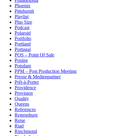
Philadelphia
Phoenix
Pittsburgh
Playlist
Plus Size
Podcast
Polaroid
Portfolio
Portland
Portugal
POS – Point Of Sale
Posing
Potsdam
PPM – Post Production Meeting
Presse & Medienpartner
Prêt-à-Porter
Providence
Provision
Quality
Queens
References
Regensburg
Reise
Riad
Rinchmond