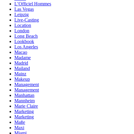
L’Officiel Hommes
Las Vegas
Leipzig
Live-Casting
Location
London
Long Beach
Lookbook
Los Angeles
Macao
Madame
Madrid
Mailand
Mainz
Makeup
Management
Management
Manhattan
Mannheim
Marie Claire
Marketing
Marketing
Maße
Maxi
Miami