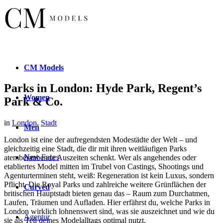
CM
Models
Parks in London: Hyde Park, Regent’s
Women
Park & Co.
in
London
,
Stadt
Men
London ist eine der aufregendsten Modestädte der Welt – und
gleichzeitig eine Stadt, die dir mit ihren weitläufigen Parks
New
Faces
atemberaubende Auszeiten schenkt. Wer als angehendes oder
etabliertes Model mitten im Trubel von Castings, Shootings und
Agenturterminen steht, weiß: Regeneration ist kein Luxus, sondern
Pflicht. Die Royal Parks und zahlreiche weitere Grünflächen der
Curved
britischen Hauptstadt bieten genau das – Raum zum Durchatmen,
Laufen, Träumen und Aufladen. Hier erfährst du, welche Parks in
London wirklich lohnenswert sind, was sie auszeichnet und wie du
Agentur
sie als Teil deines Modelalltags optimal nutzt.