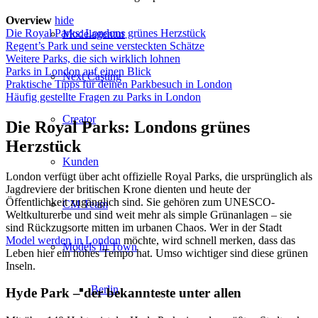
Overview
hide
Die Royal Parks: Londons grünes Herzstück
Modelagentur
Regent’s Park und seine versteckten Schätze
Weitere Parks, die sich wirklich lohnen
Parks in London auf einen Blick
Next Casting
Praktische Tipps für deinen Parkbesuch in London
Häufig gestellte Fragen zu Parks in London
Creator
Die Royal Parks: Londons grünes
Herzstück
Kunden
London verfügt über acht offizielle Royal Parks, die ursprünglich als
Jagdreviere der britischen Krone dienten und heute der
Öffentlichkeit zugänglich sind. Sie gehören zum UNESCO-
CM Team
Weltkulturerbe und sind weit mehr als simple Grünanlagen – sie
sind Rückzugsorte mitten im urbanen Chaos. Wer in der Stadt
Model werden in London
möchte, wird schnell merken, dass das
Models In Town
Leben hier ein hohes Tempo hat. Umso wichtiger sind diese grünen
Inseln.
Berlin
Hyde Park – der bekannteste unter allen