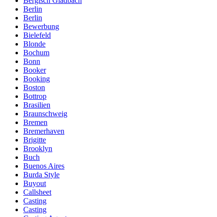
Bergisch Gladbach
Berlin
Berlin
Bewerbung
Bielefeld
Blonde
Bochum
Bonn
Booker
Booking
Boston
Bottrop
Brasilien
Braunschweig
Bremen
Bremerhaven
Brigitte
Brooklyn
Buch
Buenos Aires
Burda Style
Buyout
Callsheet
Casting
Casting