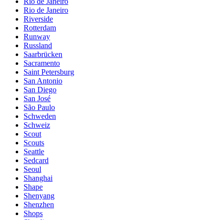
Rio de Janeiro
Rio de Janeiro
Riverside
Rotterdam
Runway
Russland
Saarbrücken
Sacramento
Saint Petersburg
San Antonio
San Diego
San José
São Paulo
Schweden
Schweiz
Scout
Scouts
Seattle
Sedcard
Seoul
Shanghai
Shape
Shenyang
Shenzhen
Shops