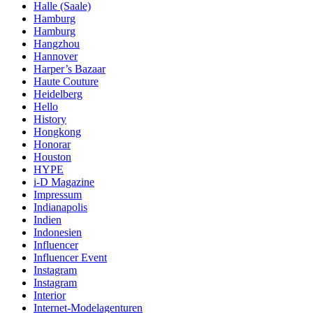
Halle (Saale)
Hamburg
Hamburg
Hangzhou
Hannover
Harper’s Bazaar
Haute Couture
Heidelberg
Hello
History
Hongkong
Honorar
Houston
HYPE
i-D Magazine
Impressum
Indianapolis
Indien
Indonesien
Influencer
Influencer Event
Instagram
Instagram
Interior
Internet-Modelagenturen