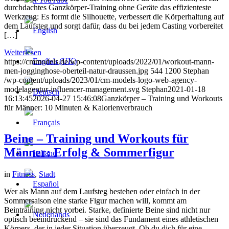
durchdachtes Ganzkörper-Training ohne Geräte das effizienteste
Werkzeug: Es formt die Silhouette, verbessert die Körperhaltung auf
dem Laufsteg und sorgt dafür, dass du bei jedem Casting vorbereitet
[…]
Weiterlesen
https://cmmodels.de/wp-content/uploads/2022/01/workout-mann-
men-jogginghose-oberteil-natur-draussen.jpg
544
1200
Stephan
/wp-content/uploads/2023/01/cm-models-logo-web-agency-
modelagentur-influencer-management.svg
Stephan
2021-01-18
16:13:45
2026-04-27 15:46:08
Ganzkörper – Training und Workouts
für Männer: 10 Minuten & Kalorienverbrauch
Beine – Training und Workouts für
Männer: Erfolg & Sommerfigur
in
Fitness
,
Stadt
Wer als Mann auf dem Laufsteg bestehen oder einfach in der
Sommersaison eine starke Figur machen will, kommt am
Beintraining nicht vorbei. Starke, definierte Beine sind nicht nur
optisch beeindruckend – sie sind das Fundament eines athletischen
Körpers, der in jeder Situation überzeugt. Ob du dich für eine