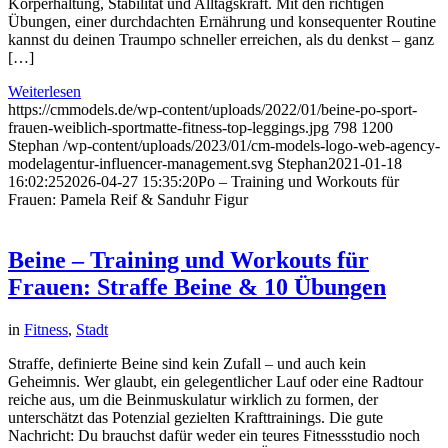
Körperhaltung, Stabilität und Alltagskraft. Mit den richtigen
Übungen, einer durchdachten Ernährung und konsequenter Routine
kannst du deinen Traumpo schneller erreichen, als du denkst – ganz
[…]
Weiterlesen
https://cmmodels.de/wp-content/uploads/2022/01/beine-po-sport-
frauen-weiblich-sportmatte-fitness-top-leggings.jpg
798
1200
Stephan
/wp-content/uploads/2023/01/cm-models-logo-web-agency-
modelagentur-influencer-management.svg
Stephan
2021-01-18
16:02:25
2026-04-27 15:35:20
Po – Training und Workouts für
Frauen: Pamela Reif & Sanduhr Figur
Beine – Training und Workouts für
Frauen: Straffe Beine & 10 Übungen
in
Fitness
,
Stadt
Straffe, definierte Beine sind kein Zufall – und auch kein
Geheimnis. Wer glaubt, ein gelegentlicher Lauf oder eine Radtour
reiche aus, um die Beinmuskulatur wirklich zu formen, der
unterschätzt das Potenzial gezielten Krafttrainings. Die gute
Nachricht: Du brauchst dafür weder ein teures Fitnessstudio noch