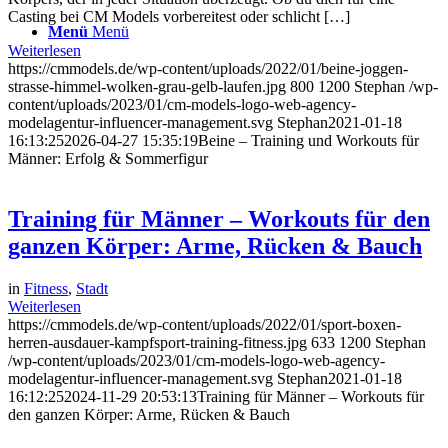
Casting bei CM Models vorbereitest oder schlicht […]
Menü
Menü
Weiterlesen
https://cmmodels.de/wp-content/uploads/2022/01/beine-joggen-
strasse-himmel-wolken-grau-gelb-laufen.jpg
800
1200
Stephan
/wp-
content/uploads/2023/01/cm-models-logo-web-agency-
modelagentur-influencer-management.svg
Stephan
2021-01-18
16:13:25
2026-04-27 15:35:19
Beine – Training und Workouts für
Männer: Erfolg & Sommerfigur
Training für Männer – Workouts für den
ganzen Körper: Arme, Rücken & Bauch
in
Fitness
,
Stadt
Weiterlesen
https://cmmodels.de/wp-content/uploads/2022/01/sport-boxen-
herren-ausdauer-kampfsport-training-fitness.jpg
633
1200
Stephan
/wp-content/uploads/2023/01/cm-models-logo-web-agency-
modelagentur-influencer-management.svg
Stephan
2021-01-18
16:12:25
2024-11-29 20:53:13
Training für Männer – Workouts für
den ganzen Körper: Arme, Rücken & Bauch