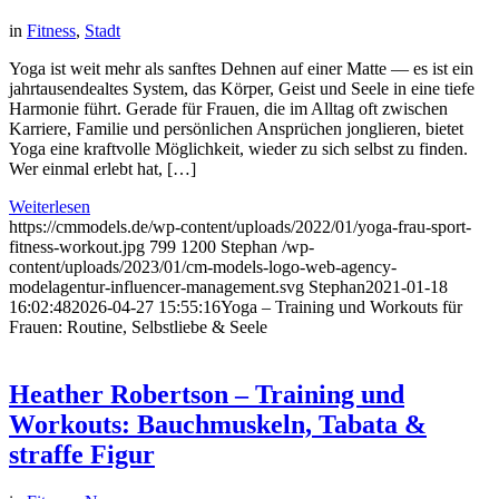
in
Fitness
,
Stadt
Yoga ist weit mehr als sanftes Dehnen auf einer Matte — es ist ein
jahrtausendealtes System, das Körper, Geist und Seele in eine tiefe
Harmonie führt. Gerade für Frauen, die im Alltag oft zwischen
Karriere, Familie und persönlichen Ansprüchen jonglieren, bietet
Yoga eine kraftvolle Möglichkeit, wieder zu sich selbst zu finden.
Wer einmal erlebt hat, […]
Weiterlesen
https://cmmodels.de/wp-content/uploads/2022/01/yoga-frau-sport-
fitness-workout.jpg
799
1200
Stephan
/wp-
content/uploads/2023/01/cm-models-logo-web-agency-
modelagentur-influencer-management.svg
Stephan
2021-01-18
16:02:48
2026-04-27 15:55:16
Yoga – Training und Workouts für
Frauen: Routine, Selbstliebe & Seele
Heather Robertson – Training und
Workouts: Bauchmuskeln, Tabata &
straffe Figur