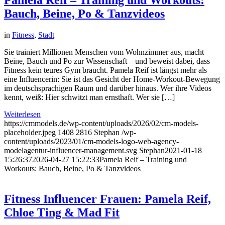
Bauch, Beine, Po & Tanzvideos
in
Fitness
,
Stadt
Sie trainiert Millionen Menschen vom Wohnzimmer aus, macht
Beine, Bauch und Po zur Wissenschaft – und beweist dabei, dass
Fitness kein teures Gym braucht. Pamela Reif ist längst mehr als
eine Influencerin: Sie ist das Gesicht der Home-Workout-Bewegung
im deutschsprachigen Raum und darüber hinaus. Wer ihre Videos
kennt, weiß: Hier schwitzt man ernsthaft. Wer sie […]
Weiterlesen
https://cmmodels.de/wp-content/uploads/2026/02/cm-models-
placeholder.jpeg
1408
2816
Stephan
/wp-
content/uploads/2023/01/cm-models-logo-web-agency-
modelagentur-influencer-management.svg
Stephan
2021-01-18
15:26:37
2026-04-27 15:22:33
Pamela Reif – Training und
Workouts: Bauch, Beine, Po & Tanzvideos
Fitness Influencer Frauen: Pamela Reif,
Chloe Ting & Mad Fit