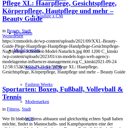
Pflege XL: Haarpflege, Gesichtspflege,
Körperpflege, Hautpflege und mehr –
Couture x CM
Beauty Guide
in
Beauty
,
Stadt
Bewerben
Weiterlesen
https://cmmodels.de/wp-content/uploads/2021/09/XXL-Beauty-
Guide-Plege-Haarpflege-Hautpflege-Handpflege-Gesichtspflege-
Model werden
Nagelpflege-Schonheit-Model-Naturlich.jpg
800
1200
C_kinski
/wp-content/uploads/2023/01/cm-models-logo-web-agency-
modelagentur-influencer-management.svg
C_kinski
2021-09-24
12:58:15
2024-11-29 21:11:56
Pflege XL: Haarpflege,
Model werden 2026
Gesichtspflege, Körperpflege, Hautpflege und mehr – Beauty Guide
Fashion Weeks
Sportarten: Boxen, Fußball, Volleyball &
Tennis
Modemarken
in
Fitness
,
Stadt
Wiki
Wer fit bleiben, Stress abbauen und gleichzeitig echten Spaß haben
möchte, findet in Mannschafts- und Kampfsportarten eine der