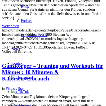
effektivsten Methoden überhaupt. Boxen, Fußball, Volleyball und
Tennis gehören weltweit zu den beliebtesten Sportarten – und das
Book
aus gutem Grund: Sie trainieren nicht nur den Körper, sondern
schärfen auch den Geist, stärken das Selbstbewusstsein und fördern
soziale […]
Podcast
Weiterlesen
https://cmmodels.de/wp-content/uploads/2022/01/sportarten-rasen-
fussball-spieler-feld.jpg
799
1200
Stephan
/wp-
Peppa Of The Day
content/uploads/2023/01/cm-models-logo-web-agency-
modelagentur-influencer-management.svg
Stephan
2021-01-18
16:14:24
2026-04-27 15:35:30
Sportarten: Boxen, Fußball,
News
Volleyball & Tennis
Kontakt
Ganzkörper – Training und Workouts für
Männer: 10 Minuten &
x Instagram
Kalorienverbrauch
in
Fitness
,
Stadt
x TikTok
Zehn Minuten am Tag können deinen Körper grundlegend
verändern — vorausgesetzt, du trainierst smart, nicht nur hart.
Gerade für Männer, die in der Modewelt Fuß fassen wollen, ist ein
x YouTube