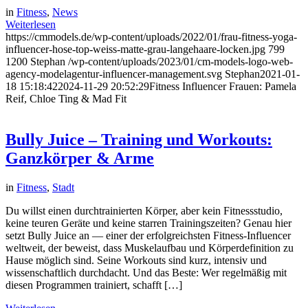
in
Fitness
,
News
Weiterlesen
https://cmmodels.de/wp-content/uploads/2022/01/frau-fitness-yoga-
influencer-hose-top-weiss-matte-grau-langehaare-locken.jpg
799
1200
Stephan
/wp-content/uploads/2023/01/cm-models-logo-web-
agency-modelagentur-influencer-management.svg
Stephan
2021-01-
18 15:18:42
2024-11-29 20:52:29
Fitness Influencer Frauen: Pamela
Reif, Chloe Ting & Mad Fit
Bully Juice – Training und Workouts:
Ganzkörper & Arme
in
Fitness
,
Stadt
Du willst einen durchtrainierten Körper, aber kein Fitnessstudio,
keine teuren Geräte und keine starren Trainingszeiten? Genau hier
setzt Bully Juice an — einer der erfolgreichsten Fitness-Influencer
weltweit, der beweist, dass Muskelaufbau und Körperdefinition zu
Hause möglich sind. Seine Workouts sind kurz, intensiv und
wissenschaftlich durchdacht. Und das Beste: Wer regelmäßig mit
diesen Programmen trainiert, schafft […]