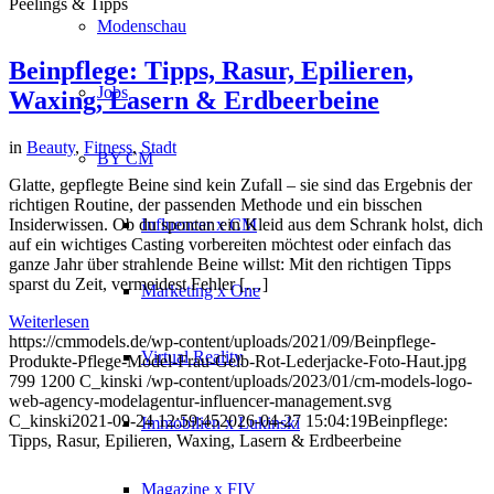
Peelings & Tipps
Modenschau
Beinpflege: Tipps, Rasur, Epilieren,
Jobs
Waxing, Lasern & Erdbeerbeine
in
Beauty
,
Fitness
,
Stadt
BY CM
Glatte, gepflegte Beine sind kein Zufall – sie sind das Ergebnis der
richtigen Routine, der passenden Methode und ein bisschen
Insiderwissen. Ob du spontan ein Kleid aus dem Schrank holst, dich
Influencer x CM
auf ein wichtiges Casting vorbereiten möchtest oder einfach das
ganze Jahr über strahlende Beine willst: Mit den richtigen Tipps
sparst du Zeit, vermeidest Fehler […]
Marketing x One
Weiterlesen
https://cmmodels.de/wp-content/uploads/2021/09/Beinpflege-
Virtual Reality
Produkte-Pflege-Model-Frau-Gelb-Rot-Lederjacke-Foto-Haut.jpg
799
1200
C_kinski
/wp-content/uploads/2023/01/cm-models-logo-
web-agency-modelagentur-influencer-management.svg
C_kinski
2021-09-24 12:59:45
2026-04-27 15:04:19
Beinpflege:
Immobilien x Lukinski
Tipps, Rasur, Epilieren, Waxing, Lasern & Erdbeerbeine
Magazine x FIV