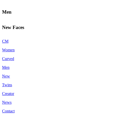
Men
New Faces
CM
Women
Curved
Men
New
Twins
Creator
News
Contact