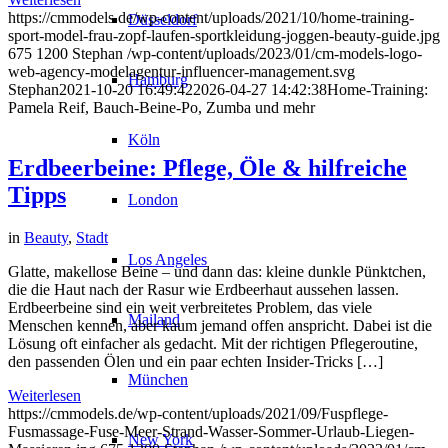
https://cmmodels.de/wp-content/uploads/2021/10/home-training-
Düsseldorf
sport-model-frau-zopf-laufen-sportkleidung-joggen-beauty-guide.jpg
675
1200
Stephan
/wp-content/uploads/2023/01/cm-models-logo-
web-agency-modelagentur-influencer-management.svg
Hamburg
Stephan
2021-10-20 16:49:42
2026-04-27 14:42:38
Home-Training:
Pamela Reif, Bauch-Beine-Po, Zumba und mehr
Köln
Erdbeerbeine: Pflege, Öle & hilfreiche
Tipps
London
in
Beauty
,
Stadt
Los Angeles
Glatte, makellose Beine – und dann das: kleine dunkle Pünktchen,
die die Haut nach der Rasur wie Erdbeerhaut aussehen lassen.
Erdbeerbeine sind ein weit verbreitetes Problem, das viele
Mailand
Menschen kennen, aber kaum jemand offen anspricht. Dabei ist die
Lösung oft einfacher als gedacht. Mit der richtigen Pflegeroutine,
den passenden Ölen und ein paar echten Insider-Tricks […]
München
Weiterlesen
https://cmmodels.de/wp-content/uploads/2021/09/Fuspflege-
Fusmassage-Fuse-Meer-Strand-Wasser-Sommer-Urlaub-Liegen-
New York