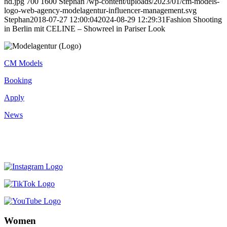
hd.jpg
700
1600
Stephan
/wp-content/uploads/2023/01/cm-models-
logo-web-agency-modelagentur-influencer-management.svg
Stephan
2018-07-27 12:00:04
2024-08-29 12:29:31
Fashion Shooting
in Berlin mit CELINE – Showreel in Pariser Look
CM Models
Booking
Apply
News
Women