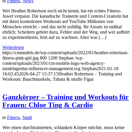
in
Fitness
,
News
Wer Heather Robertson noch nicht kennt, hat ein echtes Fitness-
Juwel verpasst. Die kanadische Trainerin und Content-Creatorin hat
mit ihren kostenlosen Workouts auf YouTube Millionen von
Menschen erreicht – und das nicht zufällig. Ihr Ansatz ist radikal
ehrlich: Scheitern gehört dazu, Fehler sind der Weg, und wer aufhört
zu experimentieren, hört auf zu wachsen. Aber was […]
Weiterlesen
https://cmmodels.de/wp-content/uploads/2022/01/heather-robertson-
fitness-pink-girl.jpg
800
1200
Stephan
/wp-
content/uploads/2023/01/cm-models-logo-web-agency-
modelagentur-influencer-management.svg
Stephan
2021-01-18
16:02:45
2026-04-27 15:37:15
Heather Robertson – Training und
Workouts: Bauchmuskeln, Tabata & straffe Figur
Ganzkörper – Training und Workouts für
Frauen: Chloe Ting & Cardio
in
Fitness
,
Stadt
Wer einen durchtrainierten, schlanken Körper möchte, muss keine