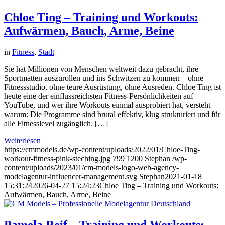
Chloe Ting – Training und Workouts:
Aufwärmen, Bauch, Arme, Beine
in
Fitness
,
Stadt
Sie hat Millionen von Menschen weltweit dazu gebracht, ihre
Sportmatten auszurollen und ins Schwitzen zu kommen – ohne
Fitnessstudio, ohne teure Ausrüstung, ohne Ausreden. Chloe Ting ist
heute eine der einflussreichsten Fitness-Persönlichkeiten auf
YouTube, und wer ihre Workouts einmal ausprobiert hat, versteht
warum: Die Programme sind brutal effektiv, klug strukturiert und für
alle Fitnesslevel zugänglich. […]
Weiterlesen
https://cmmodels.de/wp-content/uploads/2022/01/Chloe-Ting-
workout-fitness-pink-steching.jpg
799
1200
Stephan
/wp-
content/uploads/2023/01/cm-models-logo-web-agency-
modelagentur-influencer-management.svg
Stephan
2021-01-18
15:31:24
2026-04-27 15:24:23
Chloe Ting – Training und Workouts:
Aufwärmen, Bauch, Arme, Beine
Pamela Reif – Training und Workouts: