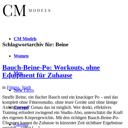
CM
Models
Schlagwortarchiv für:
Beine
Women
Bauch-Beine-Po: Workouts, ohne
Men
Equipment für Zuhause
in
Fitness
,
Stadt
New
Faces
Straffe Beine, ein flacher Bauch und ein knackiger Po – und das
komplett ohne Fitnessstudio, ohne teure Geräte und ohne lästige
Curved
Anfahrtswege? Genau das ist möglich. Wer denkt, effektives
Training erfordert zwingend ein Studio-Abo, unterschätzt die Kraft
des eigenen Körpergewichts. Mit den richtigen Bauch-Beine-Po-
Übungen kannst du Zuhause in kürzester Zeit sichtbare Ergebnisse
Agentur
erzielen – selbst […]