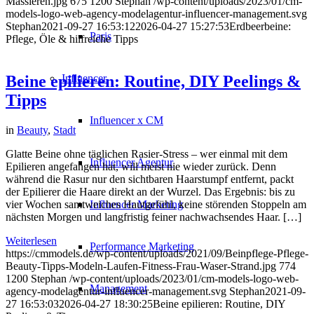
Massieren.jpg
675
1200
Stephan
/wp-content/uploads/2023/01/cm-
models-logo-web-agency-modelagentur-influencer-management.svg
Stephan
2021-09-27 16:53:12
2026-04-27 15:27:53
Erdbeerbeine:
Paris
Pflege, Öle & hilfreiche Tipps
Influencer
Beine epilieren: Routine, DIY Peelings &
Tipps
Influencer x CM
in
Beauty
,
Stadt
Glatte Beine ohne täglichen Rasier-Stress – wer einmal mit dem
Influencer Agentur
Epilieren angefangen hat, will meist nie wieder zurück. Denn
während die Rasur nur den sichtbaren Haarstumpf entfernt, packt
der Epilierer die Haare direkt an der Wurzel. Das Ergebnis: bis zu
vier Wochen samtweiches Hautgefühl, keine störenden Stoppeln am
Influencer Marketing
nächsten Morgen und langfristig feiner nachwachsendes Haar. […]
Weiterlesen
Performance Marketing
https://cmmodels.de/wp-content/uploads/2021/09/Beinpflege-Pflege-
Beauty-Tipps-Modeln-Laufen-Fitness-Frau-Waser-Strand.jpg
774
1200
Stephan
/wp-content/uploads/2023/01/cm-models-logo-web-
Management
agency-modelagentur-influencer-management.svg
Stephan
2021-09-
27 16:53:03
2026-04-27 18:30:25
Beine epilieren: Routine, DIY