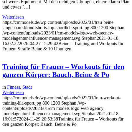
schweres Equipment. Mit den richtigen Übungen, einem klaren Plan
und etwas […]
Weiterlesen
https://cmmodels.de/wp-content/uploads/2022/01/frau-beine-
langehaare-blond-shorts-top-sportlich-sport.jpg
800
1200
Stephan
/wp-content/uploads/2023/01/cm-models-logo-web-agency-
modelagentur-influencer-management.svg
Stephan
2021-01-18
16:02:22
2026-04-27 15:29:42
Beine – Training und Workouts für
Frauen: Straffe Beine & 10 Übungen
Training für Frauen – Workouts für den
ganzen Körper: Bauch, Beine & Po
in
Fitness
,
Stadt
Weiterlesen
https://cmmodels.de/wp-content/uploads/2022/01/frau-workout-
training-lila-sport.jpg
800
1200
Stephan
/wp-
content/uploads/2023/01/cm-models-logo-web-agency-
modelagentur-influencer-management.svg
Stephan
2021-01-18
16:01:57
2024-11-29 20:53:38
Training für Frauen – Workouts für
den ganzen Körper: Bauch, Beine & Po