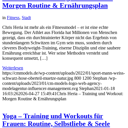
Morgen Routine & Ernährungsplan
in
Fitness
,
Stadt
Chris Heria ist mehr als ein Fitnessmodel – er ist eine echte
Bewegung. Der Athlet aus Florida hat Millionen von Menschen
gezeigt, dass ein durchtrainierter Körper nicht das Ergebnis von
stundenlangem Schwitzen im Gym sein muss, sondern durch
cleveres Bodyweight-Training, eiserne Disziplin und eine saubere
Ernährung erreichbar ist. Wer seine Methoden versteht und
konsequent umsetzt, […]
Weiterlesen
https://cmmodels.de/wp-content/uploads/2022/01/sport-mann-weiss-
schwarz-hose-oberteil-muetze-natur.jpg
800
1200
Stephan
/wp-
content/uploads/2023/01/cm-models-logo-web-agency-
modelagentur-influencer-management.svg
Stephan
2021-01-18
16:03:26
2026-04-27 15:49:41
Chris Heria – Training und Workout:
Morgen Routine & Ernährungsplan
Yoga – Training und Workouts für
Frauen: Routine, Selbstliebe & Seele