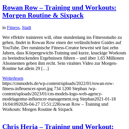
Rowan Row – Training und Workouts:
Morgen Routine & Sixpack
in
Fitness
,
Stadt
Wer effektiv trainieren will, ohne stundenlang ins Fitnessstudio zu
gehen, findet in Rowan Row einen der verlässlichsten Guides auf
YouTube. Der rumänische Fitness-Creator beweist seit fast zehn
Jahren, dass Körpergewicht-Training und kurze, knackige Workouts
zu beeindruckenden Ergebnissen führen – und über 1,65 Millionen
Abonnenten geben ihm recht. Sein viralstes Video zur Morgen-
Routine hat allein 29 […]
Weiterlesen
https://cmmodels.de/wp-content/uploads/2022/01/rowan-row-
fitness-infleuencer-sport.jpg
734
1200
Stephan
/wp-
content/uploads/2023/01/cm-models-logo-web-agency-
modelagentur-influencer-management.svg
Stephan
2021-01-18
16:04:09
2026-04-27 15:51:22
Rowan Row – Training und
Workouts: Morgen Routine & Sixpack
Chris Heria – Training und Workout: