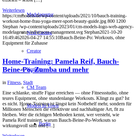
Weiterlesen
Modelagentur
https://cmmodels.de/wp-content/uploads/2021/10/bauch-training-
workout-home-frau-yoga-meer-sport-beauty-guide.jpg
800
1200
Stephan
/wp-content/uploads/2023/01/cm-models-logo-web-agency-
modelagentur-influencer-management.svg
Stephan
2021-10-20
Next Casting
16:49:46
2026-04-27 14:55:10
Bauch-Beine-Po: Workouts, ohne
Equipment für Zuhause
Creator
Home-Training: Pamela Reif, Bauch-
Beine-Po, Zumba und mehr
Kunden
in
Fitness
,
Stadt
CM Team
Eine schlanke, straffe Figur erreichen — ohne Fitnessstudio, ohne
teures Equipment, ohne stundenlange Workouts. Klingt zu gut? Ist
es nicht. Home-Training ist längst kein Notbehelf mehr, sondern für
Models In Town
Millionen Menschen die effektivste und nachhaltigste Art, fit zu
bleiben. Wer die richtigen Methoden kennt, wer versteht, wie
Pamela Reif trainiert, warum Bauch-Beine-Po-Workouts so
Berlin
wirkungsvoll sind und […]
Weiterlesen