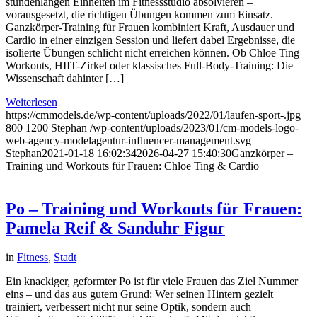
stundenlangen Einheiten im Fitnessstudio absolvieren –
vorausgesetzt, die richtigen Übungen kommen zum Einsatz.
Ganzkörper-Training für Frauen kombiniert Kraft, Ausdauer und
Cardio in einer einzigen Session und liefert dabei Ergebnisse, die
isolierte Übungen schlicht nicht erreichen können. Ob Chloe Ting
Workouts, HIIT-Zirkel oder klassisches Full-Body-Training: Die
Wissenschaft dahinter […]
Weiterlesen
https://cmmodels.de/wp-content/uploads/2022/01/laufen-sport-.jpg
800
1200
Stephan
/wp-content/uploads/2023/01/cm-models-logo-
web-agency-modelagentur-influencer-management.svg
Stephan
2021-01-18 16:02:34
2026-04-27 15:40:30
Ganzkörper –
Training und Workouts für Frauen: Chloe Ting & Cardio
Po – Training und Workouts für Frauen:
Pamela Reif & Sanduhr Figur
in
Fitness
,
Stadt
Ein knackiger, geformter Po ist für viele Frauen das Ziel Nummer
eins – und das aus gutem Grund: Wer seinen Hintern gezielt
trainiert, verbessert nicht nur seine Optik, sondern auch