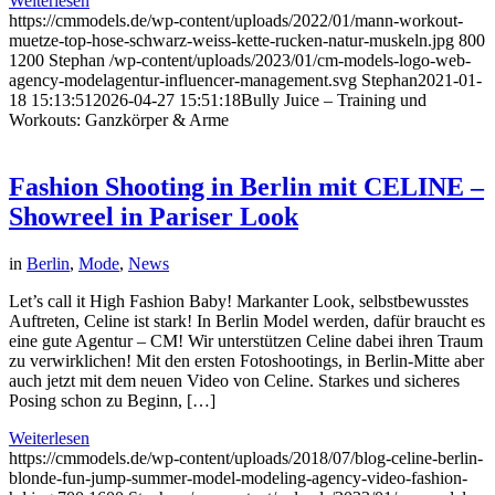
Weiterlesen
https://cmmodels.de/wp-content/uploads/2022/01/mann-workout-
muetze-top-hose-schwarz-weiss-kette-rucken-natur-muskeln.jpg
800
1200
Stephan
/wp-content/uploads/2023/01/cm-models-logo-web-
agency-modelagentur-influencer-management.svg
Stephan
2021-01-
18 15:13:51
2026-04-27 15:51:18
Bully Juice – Training und
Workouts: Ganzkörper & Arme
Fashion Shooting in Berlin mit CELINE –
Showreel in Pariser Look
in
Berlin
,
Mode
,
News
Let’s call it High Fashion Baby! Markanter Look, selbstbewusstes
Auftreten, Celine ist stark! In Berlin Model werden, dafür braucht es
eine gute Agentur – CM! Wir unterstützen Celine dabei ihren Traum
zu verwirklichen! Mit den ersten Fotoshootings, in Berlin-Mitte aber
auch jetzt mit dem neuen Video von Celine. Starkes und sicheres
Posing schon zu Beginn, […]
Weiterlesen
https://cmmodels.de/wp-content/uploads/2018/07/blog-celine-berlin-
blonde-fun-jump-summer-model-modeling-agency-video-fashion-