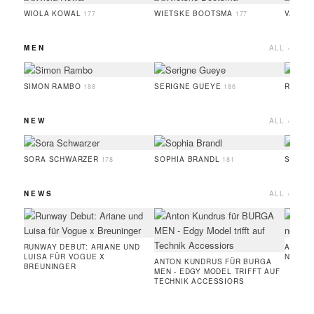
WIOLA KOWAL
WIETSKE BOOTSMA
VALER
177
177
MEN
ALL ›
SIMON RAMBO
SERIGNE GUEYE
RUFUS
188
186
NEW
ALL ›
SORA SCHWARZER
SOPHIA BRANDL
SERIG
178
181
NEWS
ALL ›
RUNWAY DEBUT: ARIANE UND
AMIE 
LUISA FÜR VOGUE X
NEUE 
ANTON KUNDRUS FÜR BURGA
BREUNINGER
MEN - EDGY MODEL TRIFFT AUF
TECHNIK ACCESSIORS