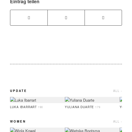
Eintrag teilen
UPDATE
ALL ›
LUKA IBARRART
YULIANA DUARTE
YOO H
190
179
WOMEN
ALL ›