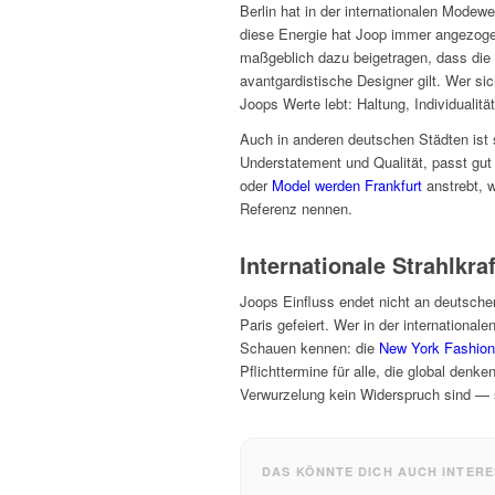
Berlin hat in der internationalen Modew
diese Energie hat Joop immer angezogen
maßgeblich dazu beigetragen, dass die
avantgardistische Designer gilt. Wer sic
Joops Werte lebt: Haltung, Individualitä
Auch in anderen deutschen Städten ist 
Understatement und Qualität, passt gut
oder
Model werden Frankfurt
anstrebt, w
Referenz nennen.
Internationale Strahlkra
Joops Einfluss endet nicht an deutsche
Paris gefeiert. Wer in der international
Schauen kennen: die
New York Fashio
Pflichttermine für alle, die global denk
Verwurzelung kein Widerspruch sind — 
DAS KÖNNTE DICH AUCH INTERE