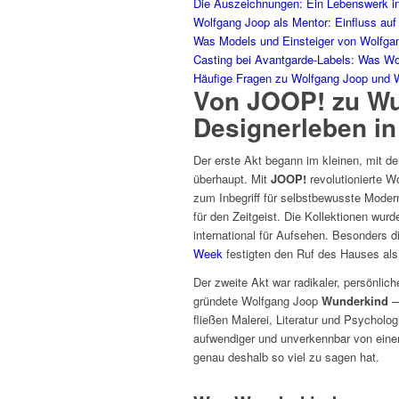
Die Auszeichnungen: Ein Lebenswerk i
Wolfgang Joop als Mentor: Einfluss au
Was Models und Einsteiger von Wolfga
Casting bei Avantgarde-Labels: Was Wo
Häufige Fragen zu Wolfgang Joop und 
Von JOOP! zu Wu
Designerleben in
Der erste Akt begann im kleinen, mit d
überhaupt. Mit
JOOP!
revolutionierte W
zum Inbegriff für selbstbewusste Modern
für den Zeitgeist. Die Kollektionen wur
international für Aufsehen. Besonders di
Week
festigten den Ruf des Hauses al
Der zweite Akt war radikaler, persönl
gründete Wolfgang Joop
Wunderkind
—
fließen Malerei, Literatur und Psycholog
aufwendiger und unverkennbar von eine
genau deshalb so viel zu sagen hat.