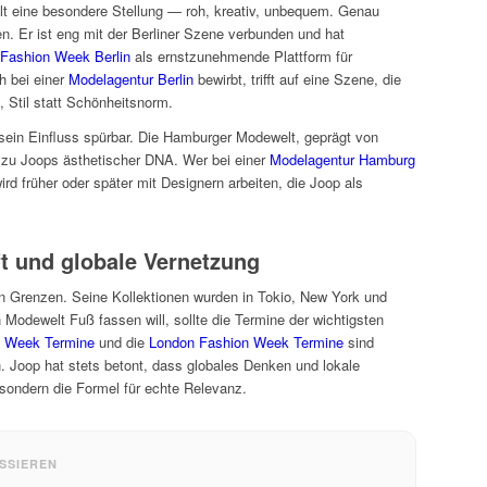
elt eine besondere Stellung — roh, kreativ, unbequem. Genau
. Er ist eng mit der Berliner Szene verbunden und hat
Fashion Week Berlin
als ernstzunehmende Plattform für
h bei einer
Modelagentur Berlin
bewirbt, trifft auf eine Szene, die
t, Stil statt Schönheitsnorm.
sein Einfluss spürbar. Die Hamburger Modewelt, geprägt von
 zu Joops ästhetischer DNA. Wer bei einer
Modelagentur Hamburg
ird früher oder später mit Designern arbeiten, die Joop als
ft und globale Vernetzung
n Grenzen. Seine Kollektionen wurden in Tokio, New York und
en Modewelt Fuß fassen will, sollte die Termine der wichtigsten
n Week Termine
und die
London Fashion Week Termine
sind
en. Joop hat stets betont, dass globales Denken und lokale
sondern die Formel für echte Relevanz.
SSIEREN