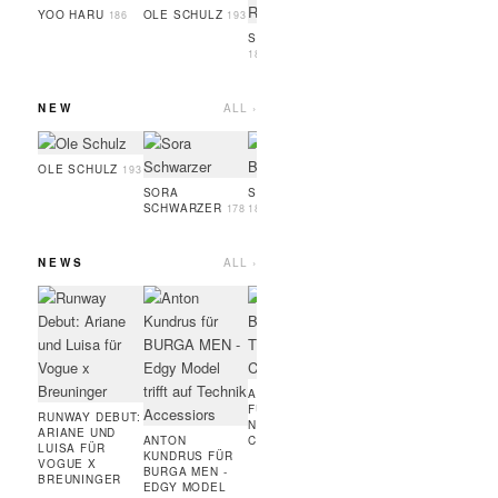
GUEYE
186
YOO HARU
OLE SCHULZ
186
193
SIMON RAMBO
188
NEW
ALL ›
SERIGNE
OSAYI
GUEYE
186
189
OLE SCHULZ
193
SORA
SOPHIA BRANDL
SCHWARZER
178
181
NEWS
ALL ›
MARC JACOBS
ART
BEAUTY:
FÜR
BRONZER,
RUN
WIMPERNTUSCHE,
COUR
FOUNDATION,
MODE
HIGHLINER
AMIE BANGURA
FÜR TEVEO'S
RUNWAY DEBUT:
NEUE
ARIANE UND
ANTON
CONTRASTLINE
LUISA FÜR
KUNDRUS FÜR
VOGUE X
BURGA MEN -
BREUNINGER
EDGY MODEL