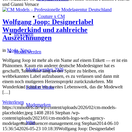
und Gianni Versace
Couture x CM
Wolfgang Joop: Designerlabel
Wunderkind und zahlreiche
Bewerben
Auszeichnungen
in
Mode
,
News
Model werden
Wolfgang Joop ist mehr als ein Name auf einem Etikett — er ist ein
Phänomen. Kaum ein anderer deutsche Modedesigner hat es
Model werden 2026
geschafft, Jahrzehnte lang an der Spitze zu bleiben, ein
weltbekanntes Label aufzubauen, es zu verlassen und dann mit
einem noch mutigeren Herzensprojekt zurückzukehren. Mit
Wunderkind schuf er ein zweites Lebenswerk, das die Modewelt
Fashion Weeks
[…]
Weiterlesen
Modemarken
https://cmmodels.de/wp-content/uploads/2026/02/cm-models-
placeholder.jpeg
1408
2816
Stephan
/wp-
content/uploads/2023/01/cm-models-logo-web-agency-
Wiki
modelagentur-influencer-management.svg
Stephan
2014-06-10
15:36:54
2026-05-23 10:18:39
Wolfgang Joop: Designerlabel