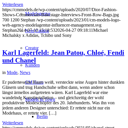
Weiterlesen
https://cmmodels.de/wp-content/uploads/2020/07/Dior-Fashion-
Modelagentur
Shows-Commercials-Bakcstage-Interviews-Front-Row-Bags.jpg
700
1200
Stephan
/wp-content/uploads/2023/01/cm-models-logo-
web-agency-modelagentur-influencer-management.svg
Stephan
2014-07-10 15:18:53
2026-04-27 09:18:11
Michael
Next Casting
Michalsky x Adidas, Tchibo und Sony
Creator
Karl Lagerfeld: Jean Patou, Chloé, Fendi
und Chanel
Kunden
in
Mode
,
News
CM Team
Er puderte seine Haare weiß, versteckte seine Augen hinter dunklen
Gläsern und trug Handschuhe selbst dann, wenn andere schon
längst ärmellos aufgetreten wären. Karl Lagerfeld war eine
wandelnde Kunstinstallation – und gleichzeitig der wohl
Models In Town
produktivste Modeschöpfer des 20. Jahrhunderts. Was ihn von
jedem anderen Designer unterschied: Er rettete nicht nur ein
Modehaus, er rettete vier. […]
Berlin
Weiterlesen
https://cmmodels.de/wp-content/uploads/2021/05/chanel-street-