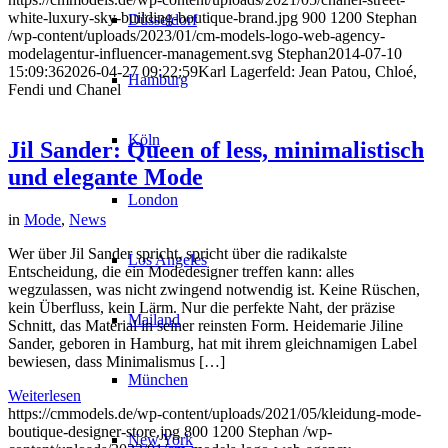
white-luxury-sky-building-boutique-brand.jpg
900
1200
Stephan
Düsseldorf
/wp-content/uploads/2023/01/cm-models-logo-web-agency-
modelagentur-influencer-management.svg
Stephan
2014-07-10
15:09:36
2026-04-27 09:22:59
Karl Lagerfeld: Jean Patou, Chloé,
Hamburg
Fendi und Chanel
Köln
Jil Sander: Queen of less, minimalistisch
und elegante Mode
London
in
Mode
,
News
Wer über Jil Sander spricht, spricht über die radikalste
Los Angeles
Entscheidung, die ein Modedesigner treffen kann: alles
wegzulassen, was nicht zwingend notwendig ist. Keine Rüschen,
kein Überfluss, kein Lärm. Nur die perfekte Naht, der präzise
Mailand
Schnitt, das Material in seiner reinsten Form. Heidemarie Jiline
Sander, geboren in Hamburg, hat mit ihrem gleichnamigen Label
bewiesen, dass Minimalismus […]
München
Weiterlesen
https://cmmodels.de/wp-content/uploads/2021/05/kleidung-mode-
boutique-designer-store.jpg
800
1200
Stephan
/wp-
New York