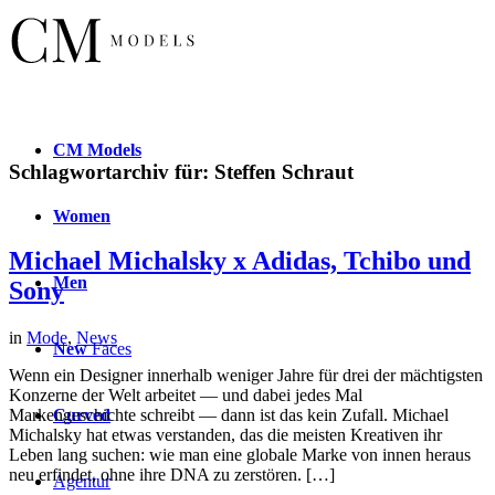
CM
Models
Schlagwortarchiv für:
Steffen Schraut
Women
Michael Michalsky x Adidas, Tchibo und
Men
Sony
in
Mode
,
News
New
Faces
Wenn ein Designer innerhalb weniger Jahre für drei der mächtigsten
Konzerne der Welt arbeitet — und dabei jedes Mal
Curved
Markengeschichte schreibt — dann ist das kein Zufall. Michael
Michalsky hat etwas verstanden, das die meisten Kreativen ihr
Leben lang suchen: wie man eine globale Marke von innen heraus
neu erfindet, ohne ihre DNA zu zerstören. […]
Agentur