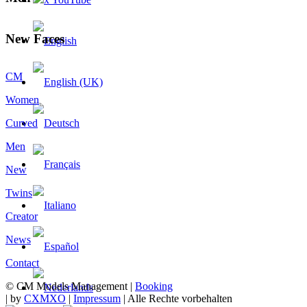
New Faces
CM
Women
Curved
Men
New
Twins
Creator
News
Contact
© CM Models Management |
Booking
|
by
CXMXO
|
Impressum
| Alle Rechte vorbehalten