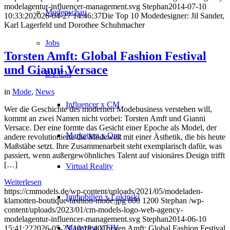
modelagentur-influencer-management.svg
Stephan
2014-07-10
Modenschau
10:33:20
2026-04-27 14:46:37
Die Top 10 Modedesigner: Jil Sander,
Karl Lagerfeld und Dorothee Schuhmacher
Jobs
Torsten Amft: Global Fashion Festival
und Gianni Versace
BY CM
in
Mode
,
News
Influencer x CM
Wer die Geschichte des modernen Modebusiness verstehen will,
kommt an zwei Namen nicht vorbei: Torsten Amft und Gianni
Versace. Der eine formte das Gesicht einer Epoche als Model, der
Marketing x One
andere revolutionierte die Modewelt mit einer Ästhetik, die bis heute
Maßstäbe setzt. Ihre Zusammenarbeit steht exemplarisch dafür, was
passiert, wenn außergewöhnliches Talent auf visionäres Design trifft
[…]
Virtual Reality
Weiterlesen
https://cmmodels.de/wp-content/uploads/2021/05/modeladen-
Immobilien x Lukinski
klamotten-boutique-fashion-mode.jpg
800
1200
Stephan
/wp-
content/uploads/2023/01/cm-models-logo-web-agency-
modelagentur-influencer-management.svg
Stephan
2014-06-10
Magazine x FIV
15:41:22
2026-05-23 10:18:40
Torsten Amft: Global Fashion Festival