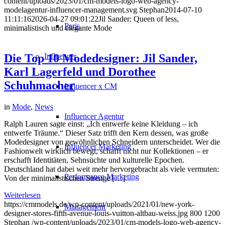
content/uploads/2023/01/cm-models-logo-web-agency-
modelagentur-influencer-management.svg
Stephan
2014-07-10
11:11:16
2026-04-27 09:01:22
Jil Sander: Queen of less,
Paris
minimalistisch und elegante Mode
Influencer
Die Top 10 Modedesigner: Jil Sander,
Karl Lagerfeld und Dorothee
Schuhmacher
Influencer x CM
in
Mode
,
News
Influencer Agentur
Ralph Lauren sagte einst: „Ich entwerfe keine Kleidung – ich
entwerfe Träume.“ Dieser Satz trifft den Kern dessen, was große
Modedesigner von gewöhnlichen Schneidern unterscheidet. Wer die
Influencer Marketing
Fashionwelt wirklich bewegt, schafft nicht nur Kollektionen – er
erschafft Identitäten, Sehnsüchte und kulturelle Epochen.
Deutschland hat dabei weit mehr hervorgebracht als viele vermuten:
Performance Marketing
Von der minimalistischen Strenge […]
Weiterlesen
https://cmmodels.de/wp-content/uploads/2021/01/new-york-
Management
designer-stores-fifth-avenue-louis-vuitton-altbau-weiss.jpg
800
1200
Stephan
/wp-content/uploads/2023/01/cm-models-logo-web-agency-