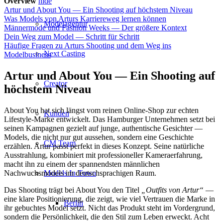
Overview
hide
Artur und About You — Ein Shooting auf höchstem Niveau
Was Models von Arturs Karriereweg lernen können
Modelagentur
Männermode und Fashion Weeks — Der größere Kontext
Dein Weg zum Model — Schritt für Schritt
Häufige Fragen zu Arturs Shooting und dem Weg ins
Next Casting
Modelbusiness
Artur und About You — Ein Shooting auf
Creator
höchstem Niveau
About You hat sich längst vom reinen Online-Shop zur echten
Kunden
Lifestyle-Marke entwickelt. Das Hamburger Unternehmen setzt bei
seinen Kampagnen gezielt auf junge, authentische Gesichter —
Models, die nicht nur gut aussehen, sondern eine Geschichte
CM Team
erzählen. Artur passt perfekt in dieses Konzept. Seine natürliche
Ausstrahlung, kombiniert mit professioneller Kameraerfahrung,
macht ihn zu einem der spannendsten männlichen
Nachwuchsmodels im deutschsprachigen Raum.
Models In Town
Das Shooting trägt bei About You den Titel
„Outfits von Artur“
—
eine klare Positionierung, die zeigt, wie viel Vertrauen die Marke in
Berlin
ihr gebuchtes Model setzt. Nicht das Produkt steht im Vordergrund,
sondern die Persönlichkeit, die den Stil zum Leben erweckt. Acht