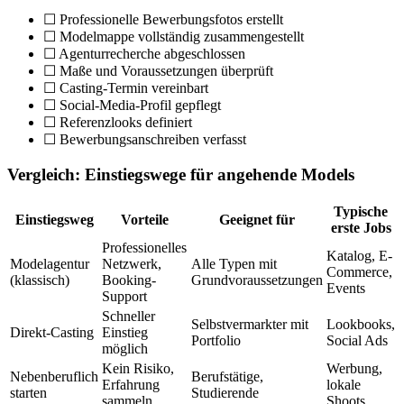
☐ Professionelle Bewerbungsfotos erstellt
☐ Modelmappe vollständig zusammengestellt
☐ Agenturrecherche abgeschlossen
☐ Maße und Voraussetzungen überprüft
☐ Casting-Termin vereinbart
☐ Social-Media-Profil gepflegt
☐ Referenzlooks definiert
☐ Bewerbungsanschreiben verfasst
Vergleich: Einstiegswege für angehende Models
Typische
Einstiegsweg
Vorteile
Geeignet für
erste Jobs
Professionelles
Katalog, E-
Modelagentur
Netzwerk,
Alle Typen mit
Commerce,
(klassisch)
Booking-
Grundvoraussetzungen
Events
Support
Schneller
Selbstvermarkter mit
Lookbooks,
Direkt-Casting
Einstieg
Portfolio
Social Ads
möglich
Kein Risiko,
Werbung,
Nebenberuflich
Berufstätige,
Erfahrung
lokale
starten
Studierende
sammeln
Shoots