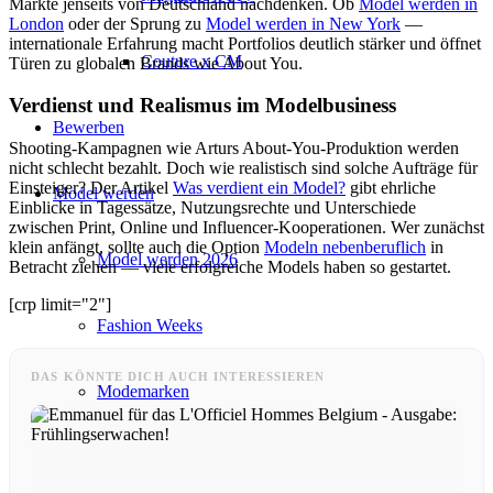
Märkte jenseits von Deutschland nachdenken. Ob
Model werden in
London
oder der Sprung zu
Model werden in New York
—
internationale Erfahrung macht Portfolios deutlich stärker und öffnet
Couture x CM
Türen zu globalen Brands wie About You.
Verdienst und Realismus im Modelbusiness
Bewerben
Shooting-Kampagnen wie Arturs About-You-Produktion werden
nicht schlecht bezahlt. Doch wie realistisch sind solche Aufträge für
Einsteiger? Der Artikel
Was verdient ein Model?
gibt ehrliche
Model werden
Einblicke in Tagessätze, Nutzungsrechte und Unterschiede
zwischen Print, Online und Influencer-Kooperationen. Wer zunächst
klein anfängt, sollte auch die Option
Modeln nebenberuflich
in
Model werden 2026
Betracht ziehen — viele erfolgreiche Models haben so gestartet.
[crp limit="2"]
Fashion Weeks
DAS KÖNNTE DICH AUCH INTERESSIEREN
Modemarken
Wiki