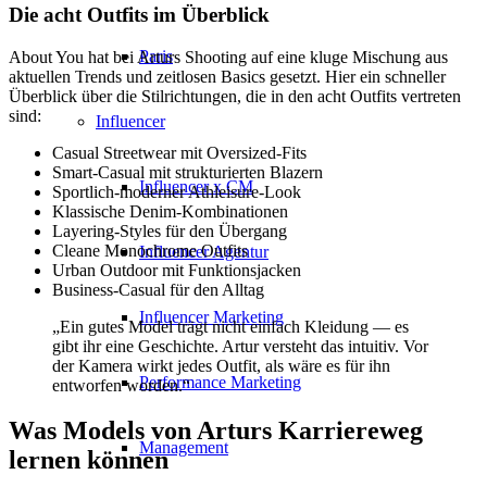
Die acht Outfits im Überblick
Paris
About You hat bei Arturs Shooting auf eine kluge Mischung aus
aktuellen Trends und zeitlosen Basics gesetzt. Hier ein schneller
Überblick über die Stilrichtungen, die in den acht Outfits vertreten
sind:
Influencer
Casual Streetwear mit Oversized-Fits
Smart-Casual mit strukturierten Blazern
Influencer x CM
Sportlich-moderner Athleisure-Look
Klassische Denim-Kombinationen
Layering-Styles für den Übergang
Cleane Monochrome Outfits
Influencer Agentur
Urban Outdoor mit Funktionsjacken
Business-Casual für den Alltag
Influencer Marketing
„Ein gutes Model trägt nicht einfach Kleidung — es
gibt ihr eine Geschichte. Artur versteht das intuitiv. Vor
der Kamera wirkt jedes Outfit, als wäre es für ihn
Performance Marketing
entworfen worden.“
Was Models von Arturs Karriereweg
Management
lernen können