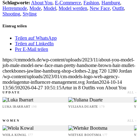
Schlagworte:
About You
,
E-Commerce
,
Fashion
,
Hamburg
,
Herrenmode
,
Mode
,
Model
,
Model werden
,
New Face
,
Outfit
,
Shooting
,
Styling
Eintrag teilen
Teilen auf WhatsApp
Teilen auf LinkedIn
Per E-Mail teilen
https://cmmodels.de/wp-content/uploads/2023/11/about-you-model-
job-male-model-new-face-man-pretty-handsome-brown-hair-mullet-
cheekbones-jawline-hamburg-shop-clothes-2.jpg
720
1280
Jordan
/wp-content/uploads/2023/01/cm-models-logo-web-agency-
modelagentur-influencer-management.svg
Jordan
2024-10-14
13:56:59
2026-04-27 10:51:15
Artur in 8 Outfits von About You
UPDATE
ALL ›
LUKA IBARRART
YULIANA DUARTE
YO
190
179
WOMEN
ALL ›
WIOLA KOWAL
WIETSKE BOOTSMA
VA
177
177