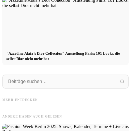
"Azzedine Alaïa’s Dior Collection" Ausstellung Paris: 101 Looks, die
selbst Dior nicht mehr hat
Emmanuel
Dior
Emmanuel für das L'Officiel Hommes
B
Belgium - Ausgabe:
Dior x Jonathan Anderson (vorher
N
MEHR ENTDECKEN
Frühlingserwachen!
Loewe): Neuer Creative Director
ANDERE HABEN AUCH GELESEN