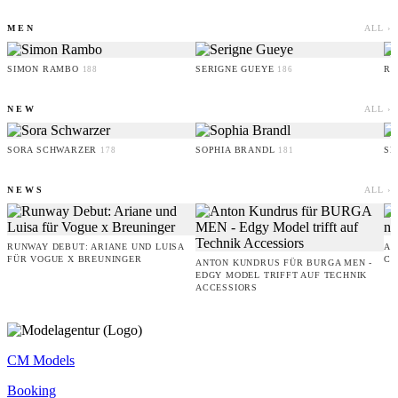
MEN
ALL ›
SIMON RAMBO
SERIGNE GUEYE
RU
188
186
NEW
ALL ›
SORA SCHWARZER
SOPHIA BRANDL
SE
178
181
NEWS
ALL ›
RUNWAY DEBUT: ARIANE UND LUISA
AM
FÜR VOGUE X BREUNINGER
CO
ANTON KUNDRUS FÜR BURGA MEN -
EDGY MODEL TRIFFT AUF TECHNIK
ACCESSIORS
CM Models
Booking