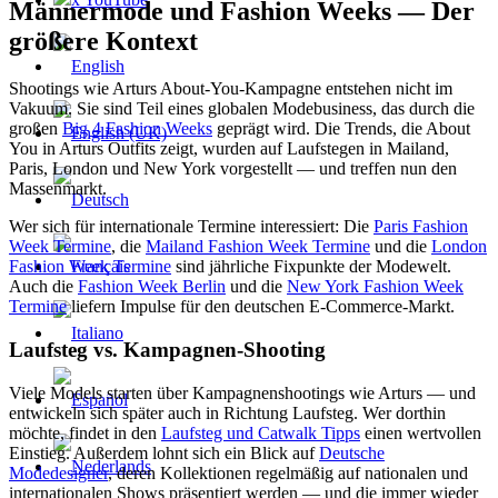
Männermode und Fashion Weeks — Der
größere Kontext
Shootings wie Arturs About-You-Kampagne entstehen nicht im
Vakuum. Sie sind Teil eines globalen Modebusiness, das durch die
großen
Big 4 Fashion Weeks
geprägt wird. Die Trends, die About
You in Arturs Outfits zeigt, wurden auf Laufstegen in Mailand,
Paris, London und New York vorgestellt — und treffen nun den
Massenmarkt.
Wer sich für internationale Termine interessiert: Die
Paris Fashion
Week Termine
, die
Mailand Fashion Week Termine
und die
London
Fashion Week Termine
sind jährliche Fixpunkte der Modewelt.
Auch die
Fashion Week Berlin
und die
New York Fashion Week
Termine
liefern Impulse für den deutschen E-Commerce-Markt.
Laufsteg vs. Kampagnen-Shooting
Viele Models starten über Kampagnenshootings wie Arturs — und
entwickeln sich später auch in Richtung Laufsteg. Wer dorthin
möchte, findet in den
Laufsteg und Catwalk Tipps
einen wertvollen
Einstieg. Außerdem lohnt sich ein Blick auf
Deutsche
Modedesigner
, deren Kollektionen regelmäßig auf nationalen und
internationalen Shows präsentiert werden — und die immer wieder