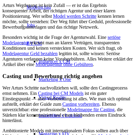
Arturs Werdegang ist kein Zufall — er ist das Ergebnis
Modenschau
konsequenter Arbeit, der richtigen Agentur und einer klaren
Positionierung. Wer selbst
Model werden Schritte
kennen lernen
möchte, sollte verstehen: Der Weg führt über Geduld, professionelle
Jobs
Bewerbungsunterlagen und das richtige Netzwerk.
Besonders wichtig ist die Frage der Agenturwahl. Eine
seriöse
Modelagentur
erkennt man an klaren Verträgen, transparenten
BY CM
Konditionen und keinen versteckten Kosten. Wer sich fragt, ob
Modelagentur Geld bezahlen
legitim ist, sollte wissen: Seriöse
Agenturen verlangen keine Vorabgebühren. Alles Weitere erklärt der
Influencer x CM
Artikel über eine
Modelagentur ohne Gebühren
.
Casting und Bewerbung richtig angehen
Marketing x One
Wer Arturs Schritte nachvollziehen will, sollte den Castingprozess
ernst nehmen. Ein
Casting bei CM Models
ist ein guter
Virtual Reality
Einstiegspunkt — aber Vorbereitung ist alles. Wie man sich optimal
aufstellt, erklärt der Guide zum
Casting vorbereiten
. Ebenso
unverzichtbar: eine professionelle
Modelmappe für Casting
, die
Stärken klar kommuniziert und einen bleibenden ersten Eindruck
Immobilien x Lukinski
hinterlässt.
Ambitionierte Models mit internationalem Fokus sollten auch über
Magazine x FIV