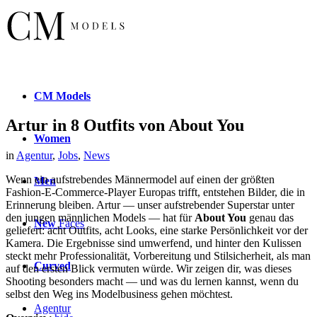
CM
Models
Artur in 8 Outfits von About You
Women
in
Agentur
,
Jobs
,
News
Wenn ein aufstrebendes Männermodel auf einen der größten
Men
Fashion-E-Commerce-Player Europas trifft, entstehen Bilder, die in
Erinnerung bleiben. Artur — unser aufstrebender Superstar unter
den jungen männlichen Models — hat für
About You
genau das
New
Faces
geliefert: acht Outfits, acht Looks, eine starke Persönlichkeit vor der
Kamera. Die Ergebnisse sind umwerfend, und hinter den Kulissen
steckt mehr Professionalität, Vorbereitung und Stilsicherheit, als man
Curved
auf den ersten Blick vermuten würde. Wir zeigen dir, was dieses
Shooting besonders macht — und was du lernen kannst, wenn du
selbst den Weg ins Modelbusiness gehen möchtest.
Agentur