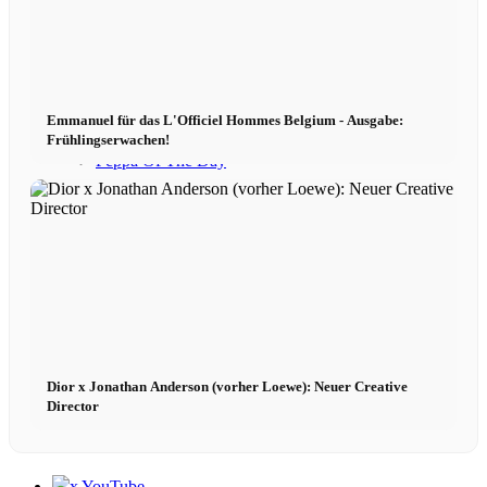
Book
Podcast
Emmanuel für das L'Officiel Hommes Belgium - Ausgabe:
Frühlingserwachen!
Peppa Of The Day
News
Kontakt
x Instagram
Dior x Jonathan Anderson (vorher Loewe): Neuer Creative
Director
x TikTok
x YouTube