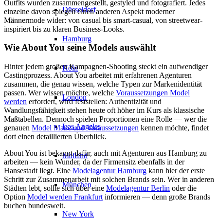
Outfits wurden zusammengestellt, gestyled und fotografiert. Jedes
Düsseldorf
einzelne davon spiegelt einen anderen Aspekt moderner
Männermode wider: von casual bis smart-casual, von streetwear-
inspiriert bis zu klaren Business-Looks.
Hamburg
Wie About You seine Models auswählt
Hinter jedem großen Kampagnen-Shooting steckt ein aufwendiger
Köln
Castingprozess. About You arbeitet mit erfahrenen Agenturen
zusammen, die genau wissen, welche Typen zur Markenidentität
passen. Wer wissen möchte, welche
Voraussetzungen Model
London
werden
erfordert, wird feststellen: Authentizität und
Wandlungsfähigkeit stehen heute oft höher im Kurs als klassische
Maßtabellen. Dennoch spielen Proportionen eine Rolle — wer die
Los Angeles
genauen
Model Maße und Voraussetzungen
kennen möchte, findet
dort einen detaillierten Überblick.
About You ist bekannt dafür, auch mit Agenturen aus Hamburg zu
Mailand
arbeiten — kein Wunder, da der Firmensitz ebenfalls in der
Hansestadt liegt. Eine
Modelagentur Hamburg
kann hier der erste
Schritt zur Zusammenarbeit mit solchen Brands sein. Wer in anderen
München
Städten lebt, sollte sich über eine
Modelagentur Berlin
oder die
Option
Model werden Frankfurt
informieren — denn große Brands
buchen bundesweit.
New York