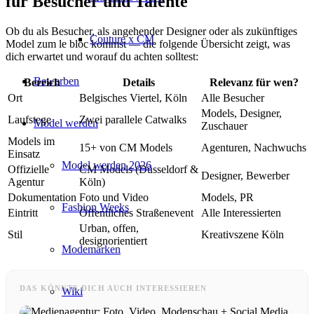
für Besucher und Talente
Ob du als Besucher, als angehender Designer oder als zukünftiges
Couture x CM
Model zum le bloc kommst — die folgende Übersicht zeigt, was
dich erwartet und worauf du achten solltest:
Bewerben
Bereich
Details
Relevanz für wen?
Ort
Belgisches Viertel, Köln
Alle Besucher
Models, Designer,
Laufstege
Zwei parallele Catwalks
Model werden
Zuschauer
Models im
15+ von CM Models
Agenturen, Nachwuchs
Einsatz
Model werden 2026
Offizielle
CM Models (Düsseldorf &
Designer, Bewerber
Agentur
Köln)
Dokumentation
Foto und Video
Models, PR
Fashion Weeks
Eintritt
Öffentliches Straßenevent
Alle Interessierten
Urban, offen,
Stil
Kreativszene Köln
designorientiert
Modemarken
DAS KÖNNTE DICH AUCH INTERESSIEREN
Wiki