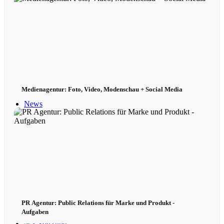
Book
Podcast
Peppa Of The Day
Medienagentur: Foto, Video, Modenschau + Social Media
News
Kontakt
x Instagram
x TikTok
PR Agentur: Public Relations für Marke und Produkt -
Aufgaben
x YouTube