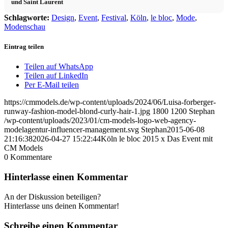
und Saint Laurent
Schlagworte:
Design
,
Event
,
Festival
,
Köln
,
le bloc
,
Mode
,
Modenschau
Eintrag teilen
Teilen auf WhatsApp
Teilen auf LinkedIn
Per E-Mail teilen
https://cmmodels.de/wp-content/uploads/2024/06/Luisa-forberger-
runway-fashion-model-blond-curly-hair-1.jpg
1800
1200
Stephan
/wp-content/uploads/2023/01/cm-models-logo-web-agency-
modelagentur-influencer-management.svg
Stephan
2015-06-08
21:16:38
2026-04-27 15:22:44
Köln le bloc 2015 x Das Event mit
CM Models
0
Kommentare
Hinterlasse einen Kommentar
An der Diskussion beteiligen?
Hinterlasse uns deinen Kommentar!
Schreibe einen Kommentar