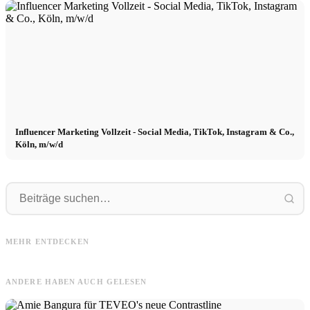
Influencer Marketing Vollzeit - Social Media, TikTok, Instagram & Co.,
Köln, m/w/d
Medienagentur
PR
Medienagentur: Foto, Video,
PR Agentur: Public Relations für
F
MEHR ENTDECKEN
Modenschau + Social Media
Marke und Produkt - Aufgaben
ANDERE HABEN AUCH GELESEN