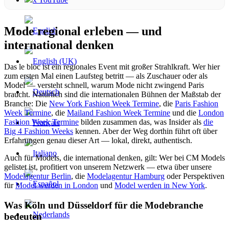
Mode regional erleben — und
international denken
Das le bloc ist ein regionales Event mit großer Strahlkraft. Wer hier
zum ersten Mal einen Laufsteg betritt — als Zuschauer oder als
Model — versteht schnell, warum Mode nicht zwingend Paris
braucht. Natürlich sind die internationalen Bühnen der Maßstab der
Branche: Die
New York Fashion Week Termine
, die
Paris Fashion
Week Termine
, die
Mailand Fashion Week Termine
und die
London
Fashion Week Termine
bilden zusammen das, was Insider als
die
Big 4 Fashion Weeks
kennen. Aber der Weg dorthin führt oft über
Erfahrungen genau dieser Art — lokal, direkt, authentisch.
Auch für Models, die international denken, gilt: Wer bei CM Models
gelistet ist, profitiert von unserem Netzwerk — etwa über unsere
Modelagentur Berlin
, die
Modelagentur Hamburg
oder Perspektiven
für
Model werden in London
und
Model werden in New York
.
Was Köln und Düsseldorf für die Modebranche
bedeuten