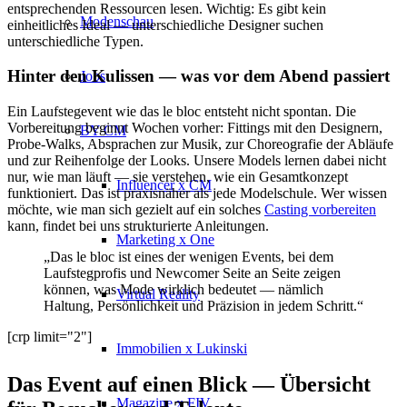
entsprechenden Ressourcen lesen. Wichtig: Es gibt kein
Modenschau
einheitliches Ideal — unterschiedliche Designer suchen
unterschiedliche Typen.
Hinter den Kulissen — was vor dem Abend passiert
Jobs
Ein Laufstegevent wie das le bloc entsteht nicht spontan. Die
Vorbereitung beginnt Wochen vorher: Fittings mit den Designern,
BY CM
Probe-Walks, Absprachen zur Musik, zur Choreografie der Abläufe
und zur Reihenfolge der Looks. Unsere Models lernen dabei nicht
nur, wie man läuft — sie verstehen, wie ein Gesamtkonzept
Influencer x CM
funktioniert. Das ist praxisnäher als jede Modelschule. Wer wissen
möchte, wie man sich gezielt auf ein solches
Casting vorbereiten
kann, findet bei uns strukturierte Anleitungen.
Marketing x One
„Das le bloc ist eines der wenigen Events, bei dem
Laufstegprofis und Newcomer Seite an Seite zeigen
können, was Mode wirklich bedeutet — nämlich
Virtual Reality
Haltung, Persönlichkeit und Präzision in jedem Schritt.“
[crp limit="2"]
Immobilien x Lukinski
Das Event auf einen Blick — Übersicht
Magazine x FIV