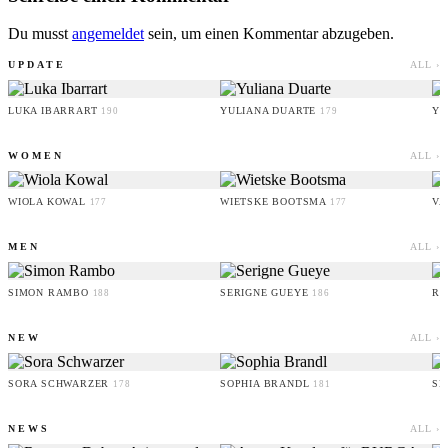
Du musst
angemeldet
sein, um einen Kommentar abzugeben.
UPDATE
ALL ›
LUKA IBARRART
YULIANA DUARTE
YO
190
179
WOMEN
ALL ›
WIOLA KOWAL
WIETSKE BOOTSMA
VA
177
177
MEN
ALL ›
SIMON RAMBO
SERIGNE GUEYE
RU
188
186
NEW
ALL ›
SORA SCHWARZER
SOPHIA BRANDL
SE
178
181
NEWS
ALL ›