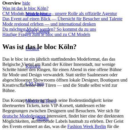
Overview
hide
Was ist das le bloc Köln?
CM Models beim le bloc — unsere Rolle als offizielle Agentur
Modelagentur
Das Event auf einen Blick — Übersicht für Besucher und Talente
Mode regional erleben — und international denken
Du möchtest Model werden? So kommst du zu uns
Next Casting
Häufige Fragen zum le bloc und zu CM Models
Was ist das le bloc Köln?
Creator
Das le bloc ist ein jährlich stattfindendes Modeformat, das das
Belgische Viertel am Rand der Kölner Innenstadt, nur wenige
Kunden
Schritte hinter den Ringen, für einen Abend in eine offene Bühne
für Mode und Design verwandelt. Statt steifer Saalmessen oder
abgeschlossener Showrooms öffnen lokale Designer, Boutiquen und
CM Team
Kreativschaffende ihre Türen — und die Straße selbst wird zur
Bühne.
Das Konzept überzeugt durch seine Bodenständigkeit: keine
Models In Town
überteuerten Tickets, kein VIP-Korsett, stattdessen echte
Begegnungen zwischen Designern und Besuchern. Wer sich für
deutsche Modedesigner
interessiert, findet hier eine der direktesten
Berlin
Möglichkeiten, aufstrebende Labels hautnah zu erleben. Der Geist
des Events erinnert an das, was die
Fashion Week Berlin
für die