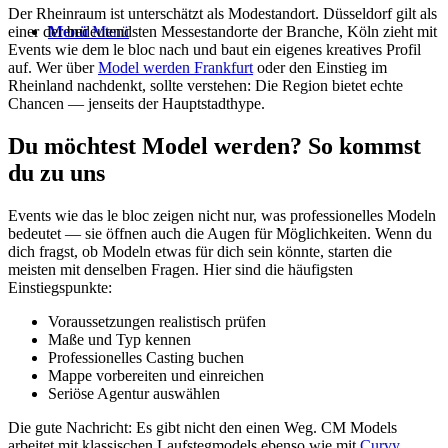
Der Rheinraum ist unterschätzt als Modestandort. Düsseldorf gilt als
Menü
Menü
einer der bedeutendsten Messestandorte der Branche, Köln zieht mit
Events wie dem le bloc nach und baut ein eigenes kreatives Profil
auf. Wer über
Model werden Frankfurt
oder den Einstieg im
Rheinland nachdenkt, sollte verstehen: Die Region bietet echte
Chancen — jenseits der Hauptstadthype.
Du möchtest Model werden? So kommst
du zu uns
Events wie das le bloc zeigen nicht nur, was professionelles Modeln
bedeutet — sie öffnen auch die Augen für Möglichkeiten. Wenn du
dich fragst, ob Modeln etwas für dich sein könnte, starten die
meisten mit denselben Fragen. Hier sind die häufigsten
Einstiegspunkte:
Voraussetzungen realistisch prüfen
Maße und Typ kennen
Professionelles Casting buchen
Mappe vorbereiten und einreichen
Seriöse Agentur auswählen
Die gute Nachricht: Es gibt nicht den einen Weg. CM Models
arbeitet mit klassischen Laufstegmodels ebenso wie mit
Curvy