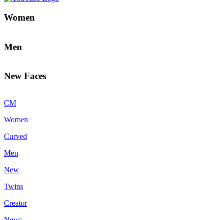
Women
Men
New Faces
CM
Women
Curved
Men
New
Twins
Creator
News