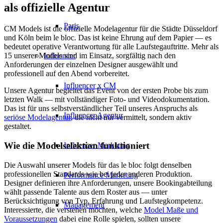
als offizielle Agentur
Paris
CM Models ist die offizielle Modelagentur für die Städte Düsseldorf
und Köln beim le bloc. Das ist keine Ehrung auf dem Papier — es
bedeutet operative Verantwortung für alle Laufstegauftritte. Mehr als
Influencer
15 unserer Models sind im Einsatz, sorgfältig nach den
Anforderungen der einzelnen Designer ausgewählt und
professionell auf den Abend vorbereitet.
Influencer x CM
Unsere Agentur begleitet das Event von der ersten Probe bis zum
letzten Walk — mit vollständiger Foto- und Videodokumentation.
Das ist für uns selbstverständlicher Teil unseres Anspruchs als
Influencer Agentur
seriöse Modelagentur
, die nicht nur vermittelt, sondern aktiv
gestaltet.
Wie die Modelselektion funktioniert
Influencer Marketing
Die Auswahl unserer Models für das le bloc folgt denselben
professionellen Standards wie bei jeder anderen Produktion.
Performance Marketing
Designer definieren ihre Anforderungen, unsere Bookingabteilung
wählt passende Talente aus dem Roster aus — unter
Berücksichtigung von Typ, Erfahrung und Laufstegkompetenz.
Management
Interessierte, die verstehen möchten, welche
Model Maße und
Voraussetzungen
dabei eine Rolle spielen, sollten unsere