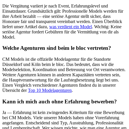
Die Vergütung variiert je nach Event, Erfahrungslevel und
Einsatzdauer. Grundsätzlich gilt: Professionelle Models werden für
ihre Arbeit bezahlt — eine seriöse Agentur stellt sicher, dass
Honorare fair und transparent vereinbart werden. Einen Überblick
liefert unser Artikel dazu,
was verdient ein Model
. Wichtig: Keine
seriöse Agentur fordert Gebühren für die Vermittlung von dir als
Model.
Welche Agenturen sind beim le bloc vertreten?
CM Models ist die offizielle Modelagentur für die Standorte
Düsseldorf und Köln beim le bloc. Das bedeutet, dass wir die
Modelselektion, Koordination und Betreuung vor Ort verantworten.
Weitere Agenturen können in anderen Kapazitäten vertreten sein,
die Hauptverantwortung für die Laufstegbesetzung liegt bei uns.
Einen Vergleich verschiedener Agenturen findest du in unserer
Übersicht der
Top 10 Modelagenturen
.
Kann ich mich auch ohne Erfahrung bewerben?
Ja — Erfahrung ist kein zwingendes Kriterium für eine Bewerbung
bei CM Models. Viele unserer Models haben ohne Vorerfahrung
angefangen. Entscheidend sind Typ, Ausstrahlung, Professionalität
und Lernbereitschaft. Wer wissen möchte, wie man eine Agentur am