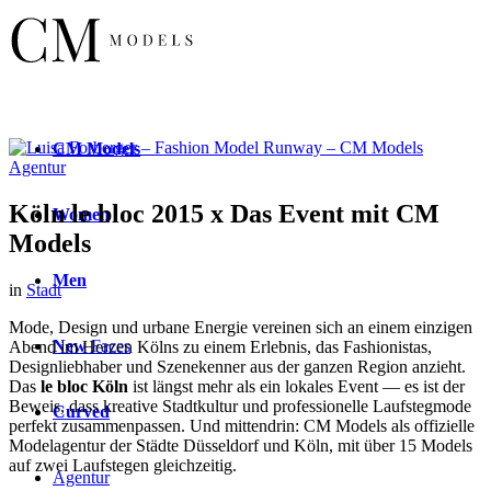
CM
Models
Köln le bloc 2015 x Das Event mit CM
Women
Models
Men
in
Stadt
Mode, Design und urbane Energie vereinen sich an einem einzigen
New
Faces
Abend im Herzen Kölns zu einem Erlebnis, das Fashionistas,
Designliebhaber und Szenekenner aus der ganzen Region anzieht.
Das
le bloc Köln
ist längst mehr als ein lokales Event — es ist der
Beweis, dass kreative Stadtkultur und professionelle Laufstegmode
Curved
perfekt zusammenpassen. Und mittendrin: CM Models als offizielle
Modelagentur der Städte Düsseldorf und Köln, mit über 15 Models
auf zwei Laufstegen gleichzeitig.
Agentur