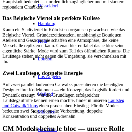
Hauptstadt bedeutet — nur deutlich zugänglicher und mit starkem
Düsseldorf
regionalem Charakter.
Das Belgische Viertel als perfekte Kulisse
Hamburg
Kaum ein Stadtviertel in Köln ist so organisch gewachsen wie das
Belgische Viertel. Gründerzeitfassaden, unabhängige Boutiquen,
Ateliers und Gastronomie schaffen eine Atmosphäre, die keine
Köln
Messehalle replizieren kann. Genau hier entfaltet das le bloc seine
eigentliche Stärke: Mode wird zum Teil des öffentlichen Raums. Die
Laufstege stehen nicht gegen die Umgebung, sie verschmelzen mit
London
ihr.
Zwei Laufstege, doppelte Energie
Los Angeles
Auf zwei parallel laufenden Catwalks präsentieren die beteiligten
Designer ihre Kollektionen — ein Konzept, das Logistik fordert und
Mailand
Dynamik erzeugt. Wer die Grundlagen erfolgreicher
Laufstegauftritte kennenlernen möchte, findet in unseren
Laufsteg
und Catwalk Tipps
einen praxisnahen Einstieg. Für die Models
bedeuten zwei Stege: doppelte Vorbereitung, doppelte
München
Konzentration und doppeltes Adrenalin.
CM Models beim le bloc — unsere Rolle
New York