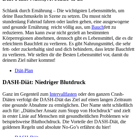
Schlank durch Ernährung – Die wichtigsten Lebensmitteln, um
deine Bauchmuskeln in Szene zu setzen. Du musst nicht
stundenlang Fahrrad fahren oder laufen gehen, eine ausgewogene
und gesunde Ernährung reicht völlig aus, um
Bauch
fett zu
reduzieren. Man kann zwar nicht gezielt an bestimmten
Körperregionen abnehmen, dennoch gibt es Lebensmittel, die es dir
erleichtern Bauchfett zu verlieren. Es gibt Nahrungsmittel, die sehr
fett- oder zuckerhaltig sind und dich behindern, dass letzte Bauchfett
zu verlieren. Wir stellen dir die Besten Lebensmittel vor, damit du
deinem Ziel näher kommst!
Diät-Plan
DASH-Diät: Niedriger Blutdruck
Ganz im Gegenteil zum
Intervallfasten
oder den ganzen Crash-
Diäten verfolgt die DASH-Diät das Ziel auf einen langen Zeitraum
eine gesunde Abnahme zu ermöglichen. Der Name steht schließlich
auch für: „Diätischer Ansatz zum Stopp von Hochdruck“ und zielt
in erster Linie auf Menschen mit gesundheitlichen Problemen wie
beispielsweise Bluthochdruck. Die Vorteile der DASH-Diät, die
goldenen Regeln und absolute No-Go’s erfährst du hier!