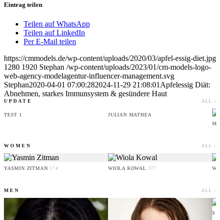
Eintrag teilen
Teilen auf WhatsApp
Teilen auf LinkedIn
Per E-Mail teilen
https://cmmodels.de/wp-content/uploads/2020/03/apfel-essig-diet.jpg
1280
1920
Stephan
/wp-content/uploads/2023/01/cm-models-logo-
web-agency-modelagentur-influencer-management.svg
Stephan
2020-04-01 07:00:28
2024-11-29 21:08:01
Apfelessig Diät:
Abnehmen, starkes Immunsystem & gesündere Haut
UPDATE
ALL ›
TEST 1
JULIAN MATHEA
MI
WOMEN
ALL ›
YASMIN ZITMAN
WIOLA KOWAL
WI
174
177
MEN
ALL ›
SI