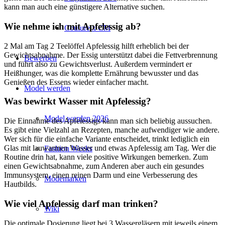
kann man auch eine günstigere Alternative suchen.
Wie nehme ich mit Apfelessig ab?
Couture x CM
2 Mal am Tag 2 Teelöffel Apfelessig hilft erheblich bei der
Gewichtsabnahme. Der Essig unterstützt dabei die Fettverbrennung
Bewerben
und führt also zu Gewichtsverlust. Außerdem vermindert er
Heißhunger, was die komplette Ernährung bewusster und das
Genießen des Essens wieder einfacher macht.
Model werden
Was bewirkt Wasser mit Apfelessig?
Model werden 2026
Die Einnahme des Apfelessigs kann man sich beliebig aussuchen.
Es gibt eine Vielzahl an Rezepten, manche aufwendiger wie andere.
Wer sich für die einfache Variante entscheidet, trinkt lediglich ein
Glas mit lauwarmen Wasser und etwas Apfelessig am Tag. Wer die
Fashion Weeks
Routine drin hat, kann viele positive Wirkungen bemerken. Zum
einen Gewichtsabnahme, zum Anderen aber auch ein gesundes
Immunsystem, einen reinen Darm und eine Verbesserung des
Modemarken
Hautbilds.
Wie viel Apfelessig darf man trinken?
Wiki
Die optimale Dosierung liegt bei 3 Wassergläsern mit jeweils einem