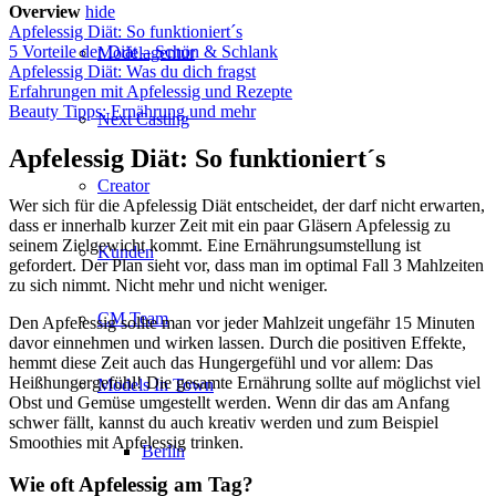
Overview
hide
Apfelessig Diät: So funktioniert´s
5 Vorteile der Diät – Schön & Schlank
Modelagentur
Apfelessig Diät: Was du dich fragst
Erfahrungen mit Apfelessig und Rezepte
Beauty Tipps: Ernährung und mehr
Next Casting
Apfelessig Diät: So funktioniert´s
Creator
Wer sich für die Apfelessig Diät entscheidet, der darf nicht erwarten,
dass er innerhalb kurzer Zeit mit ein paar Gläsern Apfelessig zu
seinem Zielgewicht kommt. Eine Ernährungsumstellung ist
Kunden
gefordert. Der Plan sieht vor, dass man im optimal Fall 3 Mahlzeiten
zu sich nimmt. Nicht mehr und nicht weniger.
CM Team
Den Apfelessig sollte man vor jeder Mahlzeit ungefähr 15 Minuten
davor einnehmen und wirken lassen. Durch die positiven Effekte,
hemmt diese Zeit auch das Hungergefühl und vor allem: Das
Heißhungergefühl! Die gesamte Ernährung sollte auf möglichst viel
Models In Town
Obst und Gemüse umgestellt werden. Wenn dir das am Anfang
schwer fällt, kannst du auch kreativ werden und zum Beispiel
Smoothies mit Apfelessig trinken.
Berlin
Wie oft Apfelessig am Tag?