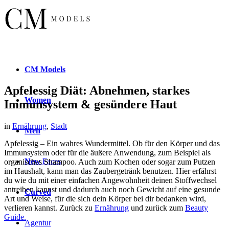
CM
Models
Apfelessig Diät: Abnehmen, starkes
Women
Immunsystem & gesündere Haut
in
Ernährung
,
Stadt
Men
Apfelessig – Ein wahres Wundermittel. Ob für den Körper und das
Immunsystem oder für die äußere Anwendung, zum Beispiel als
New
Faces
organisches Shampoo. Auch zum Kochen oder sogar zum Putzen
im Haushalt, kann man das Zaubergetränk benutzen. Hier erfährst
du wie du mit einer einfachen Angewohnheit deinen Stoffwechsel
antreiben kannst und dadurch auch noch Gewicht auf eine gesunde
Curved
Art und Weise, für die sich dein Körper bei dir bedanken wird,
verlieren kannst. Zurück zu
Ernährung
und zurück zum
Beauty
Guide.
Agentur