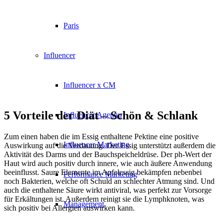
Paris
Influencer
Influencer x CM
5 Vorteile der Diät – Schön & Schlank
Influencer Agentur
Zum einen haben die im Essig enthaltene Pektine eine positive
Influencer Marketing
Auswirkung auf die Verdauung. Der Essig unterstützt außerdem die
Aktivität des Darms und der Bauchspeicheldrüse. Der ph-Wert der
Haut wird auch positiv durch innere, wie auch äußere Anwendung
beeinflusst. Saure Elemente im Apfelessig bekämpfen nebenbei
Performance Marketing
noch Bakterien, welche oft Schuld an schlechter Atmung sind. Und
auch die enthaltene Säure wirkt antiviral, was perfekt zur Vorsorge
für Erkältungen ist. Außerdem reinigt sie die Lymphknoten, was
Management
sich positiv bei Allergien auswirken kann.