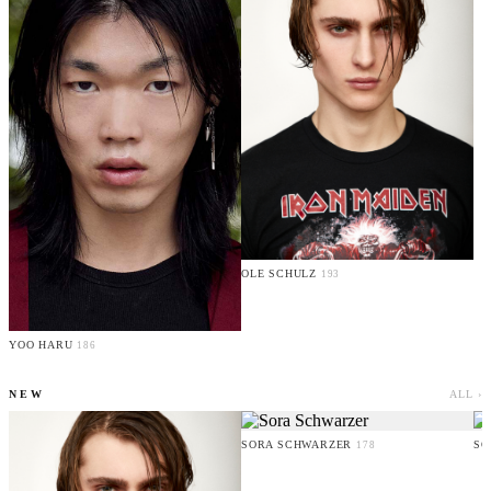
OLE SCHULZ
193
YOO HARU
186
NEW
ALL ›
SORA SCHWARZER
SO
178