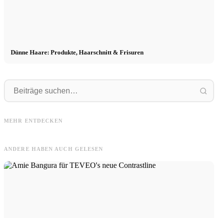
Dünne Haare: Produkte, Haarschnitt & Frisuren
Haare
Lange
Haare föhnen: Volumen, Wellen,
Lange Haare: Tipps, Trendfrisuren &
MEHR ENTDECKEN
kurze Haare & Tipps
Routine
ANDERE HABEN AUCH GELESEN