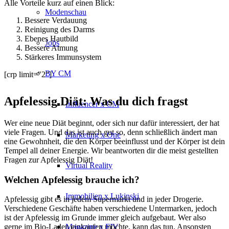
Alle Vorteile kurz auf einen Blick:
Modenschau
Bessere Verdauung
Reinigung des Darms
Ebenes Hautbild
Jobs
Bessere Atmung
Stärkeres Immunsystem
BY CM
[crp limit="2"]
Apfelessig Diät: Was du dich fragst
Influencer x CM
Wer eine neue Diät beginnt, oder sich nur dafür interessiert, der hat
viele Fragen. Und das ist auch gut so, denn schließlich ändert man
Marketing x One
eine Gewohnheit, die den Körper beeinflusst und der Körper ist dein
Tempel all deiner Energie. Wir beantworten dir die meist gestellten
Fragen zur Apfelessig Diät!
Virtual Reality
Welchen Apfelessig brauche ich?
Immobilien x Lukinski
Apfelessig gibt es in jedem Supermarkt und in jeder Drogerie.
Verschiedene Geschäfte haben verschiedene Untermarken, jedoch
ist der Apfelessig im Grunde immer gleich aufgebaut. Wer also
Magazine x FIV
gerne im Bio-Laden einkaufen möchte, kann das tun. Ansonsten