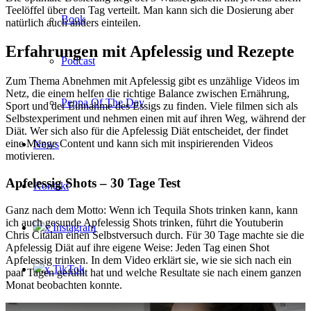
Teelöffel über den Tag verteilt. Man kann sich die Dosierung aber
Book
natürlich auch anders einteilen.
Erfahrungen mit Apfelessig und Rezepte
Podcast
Zum Thema Abnehmen mit Apfelessig gibt es unzählige Videos im
Netz, die einem helfen die richtige Balance zwischen Ernährung,
Peppa Of The Day
Sport und der Einnahme des Essigs zu finden. Viele filmen sich als
Selbstexperiment und nehmen einen mit auf ihren Weg, während der
Diät. Wer sich also für die Apfelessig Diät entscheidet, der findet
eine Menge Content und kann sich mit inspirierenden Videos
News
motivieren.
Apfelessig Shots – 30 Tage Test
Kontakt
Ganz nach dem Motto: Wenn ich Tequila Shots trinken kann, kann
ich auch gesunde Apfelessig Shots trinken, führt die Youtuberin
x Instagram
Chris Citalan einen Selbstversuch durch. Für 30 Tage machte sie die
Apfelessig Diät auf ihre eigene Weise: Jeden Tag einen Shot
Apfelessig trinken. In dem Video erklärt sie, wie sie sich nach ein
x TikTok
paar Tagen gefühlt hat und welche Resultate sie nach einem ganzen
Monat beobachten konnte.
x YouTube