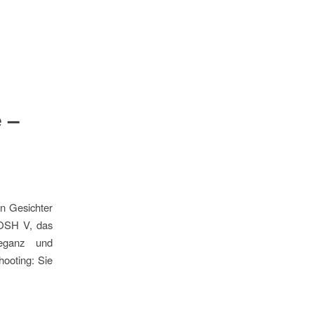
 –
en Gesichter
JOSH V, das
leganz und
hooting: Sie