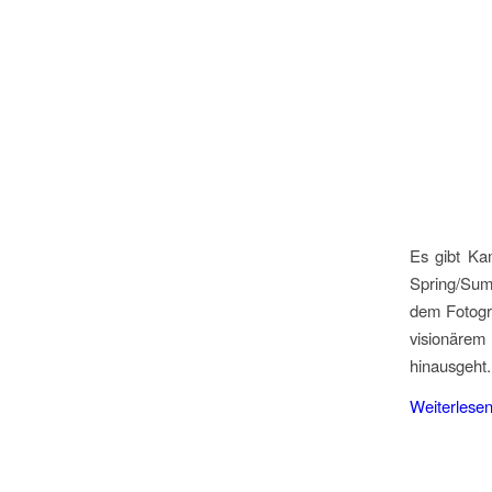
Es gibt Ka
Spring/Summ
dem Fotogra
visionärem
hinausgeht
Weiterlese