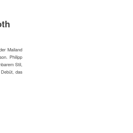
oth
der Mailand
on. Philipp
nbarem Stil,
n Debüt, das