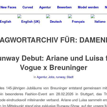
New
Faces
Curved
Agentur
Bewerben
Model werden
N
AGWORTARCHIV FÜR:
DAMEN
nway Debut: Ariane und Luisa 
Vogue x Breuninger
in
Agentur
,
Jobs
,
runway
,
Stadt
 des 145-jährigen Jubiläums von Breuninger entstand gemeinsam mi
n besonderes Fashion-Event am 28.02.2026 in Stuttgart, das Tr
de eindrucksvoll miteinander verband. Ariane und Luisa sammeln ers
 Im Mittelpunkt stand eine exklusive Runway-Show, auf der unsere 