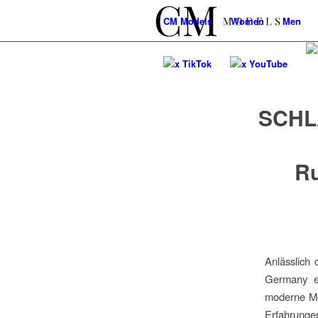
CM
Models
Women
Men
x TikTok
x YouTube
SCHL
Ru
Anlässlich
Germany ei
moderne Mo
Erfahrungen