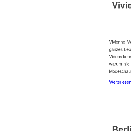
Vivi
Vivienne W
ganzes Lebe
Videos ken
warum sie 
Modeschauen
Weiterlese
Berl