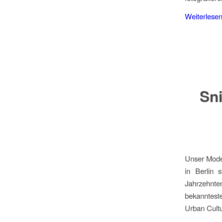
Weiterlese
Sni
Unser Model
in Berlin 
Jahrzehnt
bekanntest
Urban Cultu