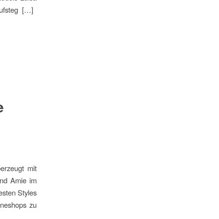
aufsteg […]
e
erzeugt mit
and Amie im
sten Styles
ineshops zu