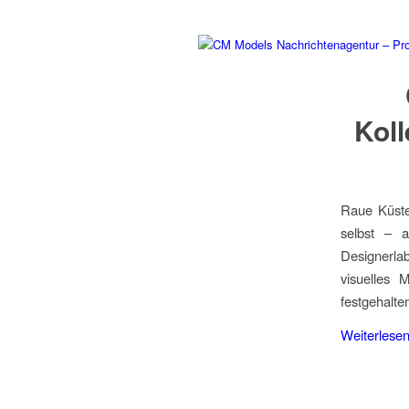
Koll
Raue Küsten
selbst – 
Designerla
visuelles 
festgehalte
Weiterlese