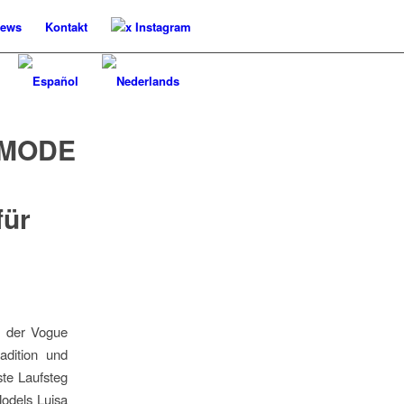
ews
Kontakt
x Instagram
MODE
für
t der Vogue
adition und
te Laufsteg
Models Luisa