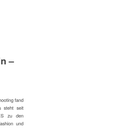
in –
hooting fand
 steht seit
PES zu den
Fashion und