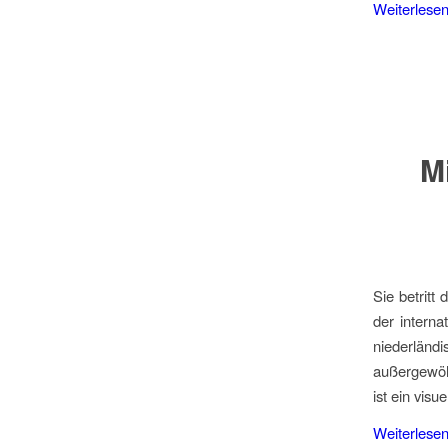
Weiterlese
M
Sie betritt
der intern
niederlän
außergewöhn
ist ein visu
Weiterlese