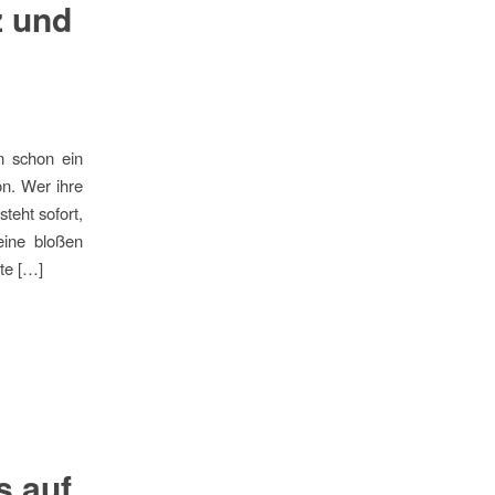
z und
n schon ein
ön. Wer ihre
eht sofort,
eine bloßen
te […]
s auf