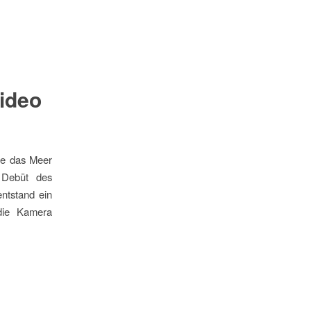
1
Video
wie das Meer
 Debüt des
ntstand ein
 die Kamera