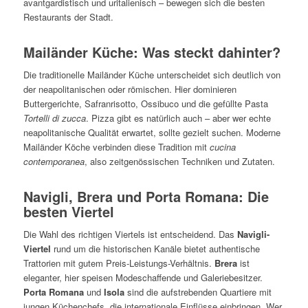
avantgardistisch und uritalienisch – bewegen sich die besten
Restaurants der Stadt.
Mailänder Küche: Was steckt dahinter?
Die traditionelle Mailänder Küche unterscheidet sich deutlich von
der neapolitanischen oder römischen. Hier dominieren
Buttergerichte, Safranrisotto, Ossibuco und die gefüllte Pasta
Tortelli di zucca
. Pizza gibt es natürlich auch – aber wer echte
neapolitanische Qualität erwartet, sollte gezielt suchen. Moderne
Mailänder Köche verbinden diese Tradition mit
cucina
contemporanea
, also zeitgenössischen Techniken und Zutaten.
Navigli, Brera und Porta Romana: Die
besten Viertel
Die Wahl des richtigen Viertels ist entscheidend. Das
Navigli-
Viertel
rund um die historischen Kanäle bietet authentische
Trattorien mit gutem Preis-Leistungs-Verhältnis.
Brera
ist
eleganter, hier speisen Modeschaffende und Galeriebesitzer.
Porta Romana
und
Isola
sind die aufstrebenden Quartiere mit
jungen Küchenchefs, die internationale Einflüsse einbringen. Wer