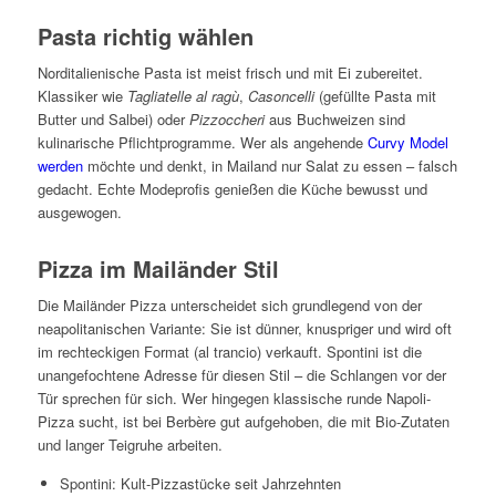
Pasta richtig wählen
Norditalienische Pasta ist meist frisch und mit Ei zubereitet.
Klassiker wie
Tagliatelle al ragù
,
Casoncelli
(gefüllte Pasta mit
Butter und Salbei) oder
Pizzoccheri
aus Buchweizen sind
kulinarische Pflichtprogramme. Wer als angehende
Curvy Model
werden
möchte und denkt, in Mailand nur Salat zu essen – falsch
gedacht. Echte Modeprofis genießen die Küche bewusst und
ausgewogen.
Pizza im Mailänder Stil
Die Mailänder Pizza unterscheidet sich grundlegend von der
neapolitanischen Variante: Sie ist dünner, knuspriger und wird oft
im rechteckigen Format (al trancio) verkauft. Spontini ist die
unangefochtene Adresse für diesen Stil – die Schlangen vor der
Tür sprechen für sich. Wer hingegen klassische runde Napoli-
Pizza sucht, ist bei Berbère gut aufgehoben, die mit Bio-Zutaten
und langer Teigruhe arbeiten.
Spontini: Kult-Pizzastücke seit Jahrzehnten