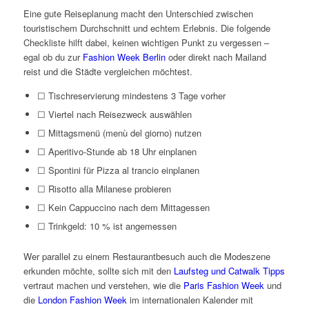
Eine gute Reiseplanung macht den Unterschied zwischen
touristischem Durchschnitt und echtem Erlebnis. Die folgende
Checkliste hilft dabei, keinen wichtigen Punkt zu vergessen –
egal ob du zur
Fashion Week Berlin
oder direkt nach Mailand
reist und die Städte vergleichen möchtest.
☐ Tischreservierung mindestens 3 Tage vorher
☐ Viertel nach Reisezweck auswählen
☐ Mittagsmenü (menù del giorno) nutzen
☐ Aperitivo-Stunde ab 18 Uhr einplanen
☐ Spontini für Pizza al trancio einplanen
☐ Risotto alla Milanese probieren
☐ Kein Cappuccino nach dem Mittagessen
☐ Trinkgeld: 10 % ist angemessen
Wer parallel zu einem Restaurantbesuch auch die Modeszene
erkunden möchte, sollte sich mit den
Laufsteg und Catwalk Tipps
vertraut machen und verstehen, wie die
Paris Fashion Week
und
die
London Fashion Week
im internationalen Kalender mit