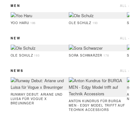
MEN
ALL ›
YOO HARU
OLE SCHULZ
SIMON
186
193
NEW
ALL ›
OLE SCHULZ
SORA SCHWARZER
SOPHI
193
178
NEWS
ALL ›
RUNWAY DEBUT: ARIANE UND
AMIE 
LUISA FÜR VOGUE X
NEUE 
ANTON KUNDRUS FÜR BURGA
BREUNINGER
MEN - EDGY MODEL TRIFFT AUF
TECHNIK ACCESSIORS