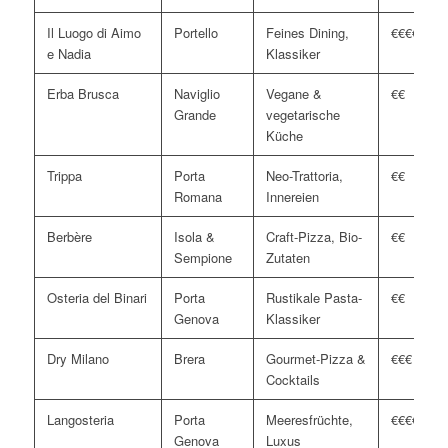
Il Luogo di Aimo
Portello
Feines Dining,
€€€€
e Nadia
Klassiker
Erba Brusca
Naviglio
Vegane &
€€
Grande
vegetarische
Küche
Trippa
Porta
Neo-Trattoria,
€€
Romana
Innereien
Berbère
Isola &
Craft-Pizza, Bio-
€€
Sempione
Zutaten
Osteria del Binari
Porta
Rustikale Pasta-
€€
Genova
Klassiker
Dry Milano
Brera
Gourmet-Pizza &
€€€
Cocktails
Langosteria
Porta
Meeresfrüchte,
€€€€
Genova
Luxus