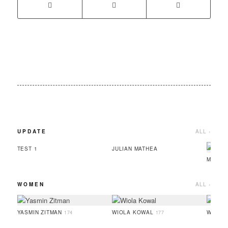
UPDATE
ALL ›
TEST 1
JULIAN MATHEA
MINOU
WOMEN
ALL ›
YASMIN ZITMAN
WIOLA KOWAL
WIETS
174
177