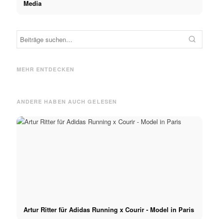
Media
Gant
Gant
Balr
Gant: Lifestyle-Marke,
Sportmode, Düfte & Home-
Gant Videos: Modenshows,
Balr:
MEHR ENTDECKEN
Collection
Projekte und Interviews
Tren
ANDERE HABEN AUCH GELESEN
Artur Ritter für Adidas Running x Courir - Model in Paris