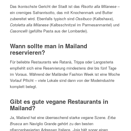
Das ikonischste Gericht der Stadt ist das
Risotto alla Milanese
–
ein cremiges Safranrisotto, das mit Knochenmark und Butter
zubereitet wird. Ebenfalls typisch sind
Ossibuco
(Kalbshaxe),
Cotoletta alla Milanese
(Kalbsschnitzel im Parmesanmantel) und
Casoncelli
(gefüllte Pasta aus der Lombardei).
Wann sollte man in Mailand
reservieren?
Für beliebte Restaurants wie Ratanà, Trippa oder Langosteria
empfiehlt sich eine Reservierung mindestens drei bis fünf Tage
im Voraus. Während der Mailänder Fashion Week ist eine Woche
Vorlauf Pflicht – viele Lokale sind dann von der Modeindustrie
komplett belegt.
Gibt es gute vegane Restaurants in
Mailand?
Ja, Mailand hat eine überraschend starke vegane Szene.
Erba
Brusca
am Naviglio Grande gehört zu den besten
pflanzenbasierten Adressen Italiens.
Joia
hält sogar einen