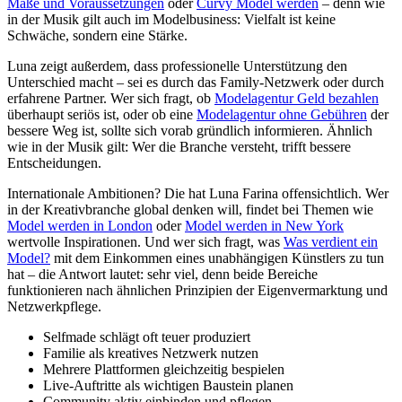
Maße und Voraussetzungen
oder
Curvy Model werden
– denn wie
in der Musik gilt auch im Modelbusiness: Vielfalt ist keine
Schwäche, sondern eine Stärke.
Luna zeigt außerdem, dass professionelle Unterstützung den
Unterschied macht – sei es durch das Family-Netzwerk oder durch
erfahrene Partner. Wer sich fragt, ob
Modelagentur Geld bezahlen
überhaupt seriös ist, oder ob eine
Modelagentur ohne Gebühren
der
bessere Weg ist, sollte sich vorab gründlich informieren. Ähnlich
wie in der Musik gilt: Wer die Branche versteht, trifft bessere
Entscheidungen.
Internationale Ambitionen? Die hat Luna Farina offensichtlich. Wer
in der Kreativbranche global denken will, findet bei Themen wie
Model werden in London
oder
Model werden in New York
wertvolle Inspirationen. Und wer sich fragt, was
Was verdient ein
Model?
mit dem Einkommen eines unabhängigen Künstlers zu tun
hat – die Antwort lautet: sehr viel, denn beide Bereiche
funktionieren nach ähnlichen Prinzipien der Eigenvermarktung und
Netzwerkpflege.
Selfmade schlägt oft teuer produziert
Familie als kreatives Netzwerk nutzen
Mehrere Plattformen gleichzeitig bespielen
Live-Auftritte als wichtigen Baustein planen
Community aktiv einbinden und pflegen