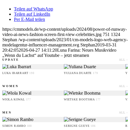
Teilen auf WhatsApp
Teilen auf LinkedIn
Per E-Mail teilen
https://cmmodels.de/wp-content/uploads/2024/08/power-of-runway-
video-ai-news-fashion-screen-first-view-celebrities.jpg
751
1324
Stephan
/wp-content/uploads/2023/01/cm-models-logo-web-agency-
modelagentur-influencer-management.svg
Stephan
2019-03-31
20:42:05
2026-04-27 14:11:20
Luna Farina: Neues Musikvideo
„Wenn du Lachst“ auf Youtube – jetzt streamen
UPDATE
ALL ›
LUKA IBARRART
YULIANA DUARTE
YO
190
179
WOMEN
ALL ›
WIOLA KOWAL
WIETSKE BOOTSMA
VA
177
177
MEN
ALL ›
SIMON RAMBO
SERIGNE GUEYE
RU
188
186