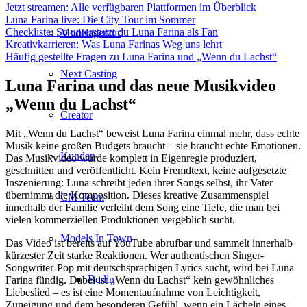
Jetzt streamen: Alle verfügbaren Plattformen im Überblick
Luna Farina live: Die City Tour im Sommer
Checkliste: So unterstützt du Luna Farina als Fan
Modelagentur
Kreativkarrieren: Was Luna Farinas Weg uns lehrt
Häufig gestellte Fragen zu Luna Farina und „Wenn du Lachst“
Next Casting
Luna Farina und das neue Musikvideo
„Wenn du Lachst“
Creator
Mit „Wenn du Lachst“ beweist Luna Farina einmal mehr, dass echte
Musik keine großen Budgets braucht – sie braucht echte Emotionen.
Kunden
Das Musikvideo wurde komplett in Eigenregie produziert,
geschnitten und veröffentlicht. Kein Fremdtext, keine aufgesetzte
Inszenierung: Luna schreibt jeden ihrer Songs selbst, ihr Vater
übernimmt die Komposition. Dieses kreative Zusammenspiel
CM Team
innerhalb der Familie verleiht dem Song eine Tiefe, die man bei
vielen kommerziellen Produktionen vergeblich sucht.
Models In Town
Das Video ist bereits auf YouTube abrufbar und sammelt innerhalb
kürzester Zeit starke Reaktionen. Wer authentischen Singer-
Songwriter-Pop mit deutschsprachigen Lyrics sucht, wird bei Luna
Berlin
Farina fündig. Dabei ist „Wenn du Lachst“ kein gewöhnliches
Liebeslied – es ist eine Momentaufnahme von Leichtigkeit,
Zuneigung und dem besonderen Gefühl, wenn ein Lächeln eines