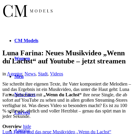
CM
Models
Luna Farina: Neues Musikvideo „Wenn
Women
du Lachst“ auf Youtube – jetzt streamen
in
Agentur
,
News
,
Stadt
,
Videos
Men
Sie schreibt ihre eigenen Texte, ihr Vater komponiert die Melodien –
und das Ergebnis ist ein Musikvideo, das unter die Haut geht: Luna
New
Faces
Farina präsentiert mit
„Wenn du Lachst“
ihre neue Single, die ab
sofort auf YouTube zu sehen und in allen großen Streaming-Stores
verfügbar ist. Was dieses Video so besonders macht? Es ist zu 100
% selfmade, ehrlich und voller Herzblut – genau das spürt man in
Curved
jeder Sekunde.
Overview
hide
Agentur
Luna Farina und das neue Musikvideo „Wenn du Lachst“