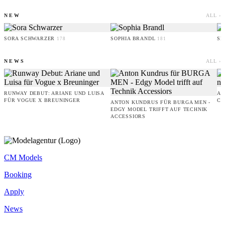
NEW
ALL ›
SORA SCHWARZER
SOPHIA BRANDL
SE
178
181
NEWS
ALL ›
RUNWAY DEBUT: ARIANE UND LUISA
AM
FÜR VOGUE X BREUNINGER
CO
ANTON KUNDRUS FÜR BURGA MEN -
EDGY MODEL TRIFFT AUF TECHNIK
ACCESSIORS
CM Models
Booking
Apply
News