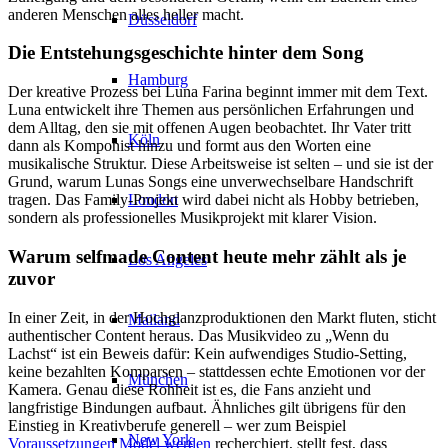
anderen Menschen alles heller macht.
Düsseldorf
Die Entstehungsgeschichte hinter dem Song
Hamburg
Der kreative Prozess bei Luna Farina beginnt immer mit dem Text.
Luna entwickelt ihre Themen aus persönlichen Erfahrungen und
dem Alltag, den sie mit offenen Augen beobachtet. Ihr Vater tritt
Köln
dann als Komponist hinzu und formt aus den Worten eine
musikalische Struktur. Diese Arbeitsweise ist selten – und sie ist der
Grund, warum Lunas Songs eine unverwechselbare Handschrift
London
tragen. Das Family-Projekt wird dabei nicht als Hobby betrieben,
sondern als professionelles Musikprojekt mit klarer Vision.
Warum selfmade Content heute mehr zählt als je
Los Angeles
zuvor
In einer Zeit, in der Hochglanzproduktionen den Markt fluten, sticht
Mailand
authentischer Content heraus. Das Musikvideo zu „Wenn du
Lachst“ ist ein Beweis dafür: Kein aufwendiges Studio-Setting,
keine bezahlten Komparsen – stattdessen echte Emotionen vor der
München
Kamera. Genau diese Rohheit ist es, die Fans anzieht und
langfristige Bindungen aufbaut. Ähnliches gilt übrigens für den
Einstieg in Kreativberufe generell – wer zum Beispiel
New York
Voraussetzungen Model werden
recherchiert, stellt fest, dass