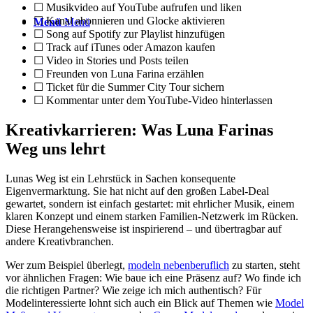
☐ Musikvideo auf YouTube aufrufen und liken
☐ Kanal abonnieren und Glocke aktivieren
Menü
Menü
☐ Song auf Spotify zur Playlist hinzufügen
☐ Track auf iTunes oder Amazon kaufen
☐ Video in Stories und Posts teilen
☐ Freunden von Luna Farina erzählen
☐ Ticket für die Summer City Tour sichern
☐ Kommentar unter dem YouTube-Video hinterlassen
Kreativkarrieren: Was Luna Farinas
Weg uns lehrt
Lunas Weg ist ein Lehrstück in Sachen konsequente
Eigenvermarktung. Sie hat nicht auf den großen Label-Deal
gewartet, sondern ist einfach gestartet: mit ehrlicher Musik, einem
klaren Konzept und einem starken Familien-Netzwerk im Rücken.
Diese Herangehensweise ist inspirierend – und übertragbar auf
andere Kreativbranchen.
Wer zum Beispiel überlegt,
modeln nebenberuflich
zu starten, steht
vor ähnlichen Fragen: Wie baue ich eine Präsenz auf? Wo finde ich
die richtigen Partner? Wie zeige ich mich authentisch? Für
Modelinteressierte lohnt sich auch ein Blick auf Themen wie
Model