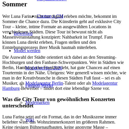
Sommer
Couture x CM
Wer Luna Farina nicht nur digital erleben möchte, bekommt im
Sommer die Chance dazu. Die Künstlerin geht auf exklusive City
Tour – kleine, intime Formate an ausgewählten Locations in
verschiedenen Städten. Diese Tour ist bewusst nicht als
Bewerben
Massenveranstaltung konzipiert: Nahbarkeit ist Trumpf. Fans
können Luna direkt erleben, Fragen stellen und den
Entstehungsprozess ihrer Musik hautnah miterleben.
Model werden
Die Auswahl der Städte orientiert sich dabei an den Streaming-
Hochburgen und den Fanbase-Schwerpunkten. Wer in Städten wie
Berlin, Hamburg oder Frankfurt lebt, hat gute Chancen auf einen
Model werden 2026
Tourtermin in der Nähe. Übrigens: Wer generell wissen möchte, wie
man in der Kreativbranche in diesen Städten Fuß fasst – sei es als
Musiker, als
Modelagentur Berlin
-Talent oder als
Modelagentur
Fashion Weeks
Hamburg
-Bewerber – findet dort eine lebendige Szene vor.
Was die City Tour von gewöhnlichen Konzerten
Modemarken
unterscheidet
Luna Farina setzt auf ein Format, das in der Musikszene immer
Wiki
beliebter wird: das Wohnzimmerkonzert im größeren Rahmen.
Keine riesigen Bühnenaufbauten, keine anonyme Masse –