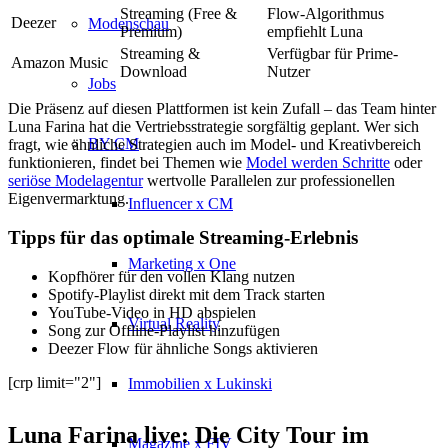
Streaming (Free &
Flow-Algorithmus
Deezer
Modenschau
Premium)
empfiehlt Luna
Streaming &
Verfügbar für Prime-
Amazon Music
Download
Nutzer
Jobs
Die Präsenz auf diesen Plattformen ist kein Zufall – das Team hinter
Luna Farina hat die Vertriebsstrategie sorgfältig geplant. Wer sich
BY CM
fragt, wie ähnliche Strategien auch im Model- und Kreativbereich
funktionieren, findet bei Themen wie
Model werden Schritte
oder
seriöse Modelagentur
wertvolle Parallelen zur professionellen
Eigenvermarktung.
Influencer x CM
Tipps für das optimale Streaming-Erlebnis
Marketing x One
Kopfhörer für den vollen Klang nutzen
Spotify-Playlist direkt mit dem Track starten
YouTube-Video in HD abspielen
Virtual Reality
Song zur Offline-Playlist hinzufügen
Deezer Flow für ähnliche Songs aktivieren
[crp limit="2"]
Immobilien x Lukinski
Luna Farina live: Die City Tour im
Magazine x FIV