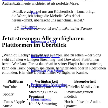
Authentizität heute wichtiger ist als perfekte Maße.
„Musik entsteht bei uns am Küchentisch – Luna bringt
Paris
die Worte, ich bringe die Melodie. Was dabei
herauskommt, überrascht uns manchmal selbst.“
Influencer
– Lunas Vater, Komponist und musikalischer Partner
Jetzt streamen: Alle verfügbaren
Influencer x CM
Plattformen im Überblick
„Wenn du Lachst“ ist nicht nur auf YouTube zu sehen – der Song
Influencer Agentur
steht auf allen wichtigen Streaming- und Download-Plattformen
bereit. Wer Luna Farina dauerhaft in seiner Playlist haben möchte,
kann den Track bequem speichern, herunterladen oder in Rotationen
Influencer Marketing
einbinden. Hier eine Übersicht aller verfügbaren Kanäle:
Plattform
Verfügbarkeit
Besonderheit
Performance Marketing
YouTube
Kostenlos, mit Video
Offizielles Musikvideo
Streaming (Free &
Playlist-Integration
Spotify
Premium)
möglich
Management
iTunes / Apple
Hochauflösende Audio-
Kauf & Streaming
Music
Qualität