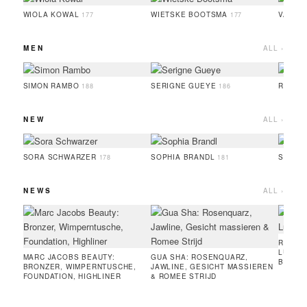
WIOLA KOWAL
WIETSKE BOOTSMA
VALER
177
177
MEN
ALL ›
SIMON RAMBO
SERIGNE GUEYE
RUFUS
188
186
NEW
ALL ›
SORA SCHWARZER
SOPHIA BRANDL
SERIG
178
181
NEWS
ALL ›
RUNWAY
LUISA 
MARC JACOBS BEAUTY:
GUA SHA: ROSENQUARZ,
BREUN
BRONZER, WIMPERNTUSCHE,
JAWLINE, GESICHT MASSIEREN
FOUNDATION, HIGHLINER
& ROMEE STRIJD