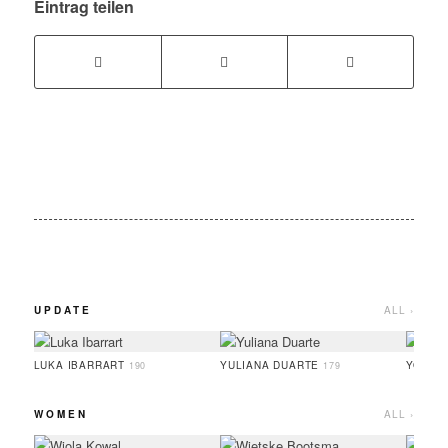
Eintrag teilen
UPDATE
ALL ›
LUKA IBARRART
YULIANA DUARTE
YOO H
190
179
WOMEN
ALL ›