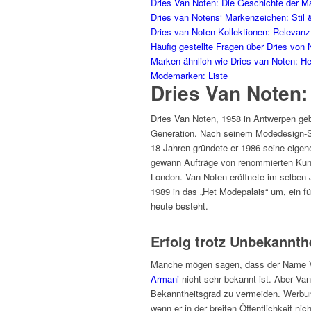
Dries Van Noten: Die Geschichte der M
Dries van Notens‘ Markenzeichen: Stil &
Dries van Noten Kollektionen: Relevan
Häufig gestellte Fragen über Dries von 
Marken ähnlich wie Dries van Noten: H
Modemarken: Liste
Dries Van Noten:
Dries Van Noten, 1958 in Antwerpen geb
Generation. Nach seinem Modedesign-St
18 Jahren gründete er 1986 seine eigene
gewann Aufträge von renommierten Kun
London. Van Noten eröffnete im selben 
1989 in das „Het Modepalais“ um, ein fü
heute besteht.
Erfolg trotz Unbekannth
Manche mögen sagen, dass der Name V
Armani
nicht sehr bekannt ist. Aber Va
Bekanntheitsgrad zu vermeiden. Werbung
wenn er in der breiten Öffentlichkeit ni