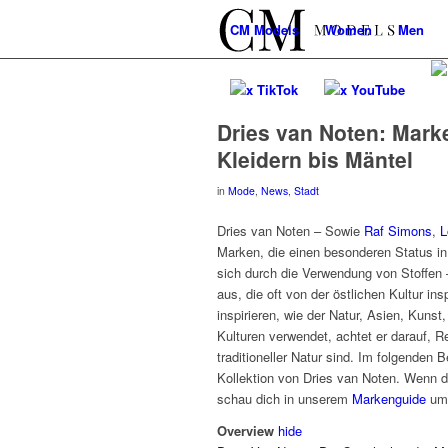
CM
Models
Women
Men
x TikTok
x YouTube
Dries van Noten: Mar
Kleidern bis Mäntel
in
Mode
,
News
,
Stadt
Dries van Noten – Sowie
Raf Simons
,
L
Marken, die einen besonderen Status i
sich durch die Verwendung von Stoffen –
aus, die oft von der östlichen Kultur ins
inspirieren, wie der Natur, Asien, Kun
Kulturen verwendet, achtet er darauf, 
traditioneller Natur sind. Im folgenden
Kollektion von Dries van Noten. Wenn 
schau dich in unserem
Markenguide
um
Overview
hide