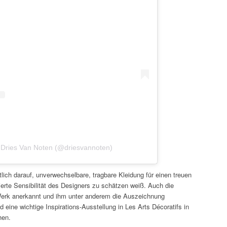
on Dries Van Noten (@driesvannoten)
tlich darauf, unverwechselbare, tragbare Kleidung für einen treuen
nierte Sensibilität des Designers zu schätzen weiß. Auch die
Werk anerkannt und ihm unter anderem die Auszeichnung
d eine wichtige Inspirations-Ausstellung in Les Arts Décoratifs in
hen.