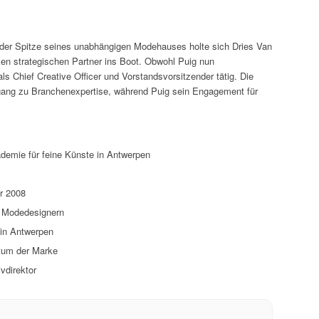
 der Spitze seines unabhängigen Modehauses holte sich Dries Van
ken strategischen Partner ins Boot. Obwohl Puig nun
als Chief Creative Officer und Vorstandsvorsitzender tätig. Die
gang zu Branchenexpertise, während Puig sein Engagement für
demie für feine Künste in Antwerpen
hr 2008
n Modedesignern
in Antwerpen
tum der Marke
vdirektor