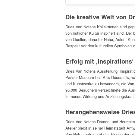
Die kreative Welt von D
Dries Van Notens Kollektionen sind geprä
von östlicher Kultur inspiriert sind. Der
von Quellen, darunter Natur, Asien, Kun
Respekt vor den kulturellen Symbolen zu
Erfolg mit ‚Inspirations‘
Dries Van Notens Ausstellung ‚Inspira
Pariser Museum Les Arts Décoratifs, wa
und Kunstwerke zu bewundern, die Van N
95.000 Besuchern verzeichnete die Auss
immense Wirkung und Anziehungskraft v
Herangehensweise Dries
Dries Van Notens Damen- und Herrenkolle
Atelier bleibt in seiner Heimatstadt Ant
Van Noten betrachtet das Finden der e