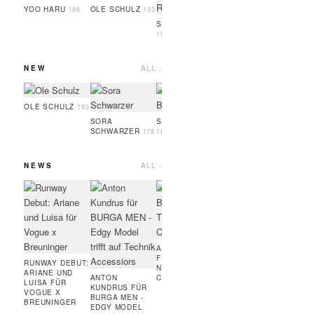
GUEYE
186
YOO HARU
OLE SCHULZ
186
193
SIMON RAMBO
188
NEW
ALL ›
SERIGNE
OSAYI
GUEYE
186
189
OLE SCHULZ
193
SORA
SOPHIA BRANDL
SCHWARZER
178
181
NEWS
ALL ›
MARC JACOBS
ART
BEAUTY:
FÜR
BRONZER,
RUN
WIMPERNTUSCHE,
COUR
FOUNDATION,
MODE
HIGHLINER
AMIE BANGURA
FÜR TEVEO'S
RUNWAY DEBUT:
NEUE
ARIANE UND
ANTON
CONTRASTLINE
LUISA FÜR
KUNDRUS FÜR
VOGUE X
BURGA MEN -
BREUNINGER
EDGY MODEL