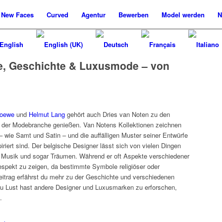
New
Faces
Curved
Agentur
Bewerben
Model werden
N
ke, Geschichte & Luxusmode – von
oewe
und
Helmut Lang
gehört auch Dries van Noten zu den
n der Modebranche genießen. Van Notens Kollektionen zeichnen
 wie Samt und Satin – und die auffälligen Muster seiner Entwürfe
piriert sind. Der belgische Designer lässt sich von vielen Dingen
st, Musik und sogar Träumen. Während er oft Aspekte verschiedener
Respekt zu zeigen, da bestimmte Symbole religiöser oder
 Beitrag erfährst du mehr zu der Geschichte und verschiedenen
du Lust hast andere Designer und Luxusmarken zu erforschen,
.