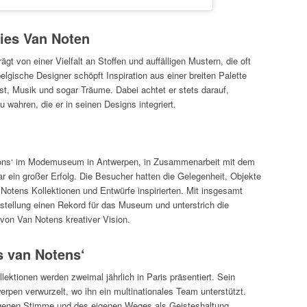
ries Van Noten
gt von einer Vielfalt an Stoffen und auffälligen Mustern, die oft
 belgische Designer schöpft Inspiration aus einer breiten Palette
st, Musik und sogar Träume. Dabei achtet er stets darauf,
 wahren, die er in seinen Designs integriert.
tions‘ im Modemuseum in Antwerpen, in Zusammenarbeit mit dem
r ein großer Erfolg. Die Besucher hatten die Gelegenheit, Objekte
otens Kollektionen und Entwürfe inspirierten. Mit insgesamt
tellung einen Rekord für das Museum und unterstrich die
on Van Notens kreativer Vision.
 van Notens‘
ktionen werden zweimal jährlich in Paris präsentiert. Sein
werpen verwurzelt, wo ihn ein multinationales Team unterstützt.
igenen Stimme und des eigenen Weges als Geisteshaltung.