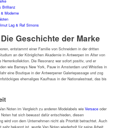
arke
 Brillianz
z & Moderne
Noten
elmut Lag & Raf Simons
 Die Geschichte der Marke
oren, entstammt einer Familie von Schneidern in der dritten
udium an der Königlichen Akademie in Antwerpen im Alter von
 Herrenkollektion. Die Resonanz war sofort positiv, und er
den wie Barneys New York, Pauw in Amsterdam und Whistles in
Jahr eine Boutique in der Antwerpener Galeriepassage und zog
nfstöckiges ehemaliges Kaufhaus in der Nationalestraat, das bis
eit
an Noten im Vergleich zu anderen Modelabels wie
Versace
oder
n Noten hat sich bewusst dafür entschieden, diesen
 wird von dem Unternehmen nicht als Priorität betrachtet. Auch
cht sehr bekannt ist, wurde Van Noten wiederholt für seine Arbeit