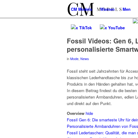
CM
Models
Women
Men
x TikTok
x YouTube
Fossil Videos: Gen 6,
personalisierte Smart
in
Mode
,
News
Fossil steht seit Jahrzehnten für Access
klassischen Lederhandtasche bis zur h
Produkts in den Händen gehalten hat, ve
In diesem Beitrag findest du die beste
personalisierten Armbanduhren, edlen 
und direkt auf den Punkt.
Overview
hide
Fossil Gen 6: Die smarteste Uhr für dei
Personalisierte Armbanduhren von Foss
Fossil Ledertaschen: Qualität, die man 