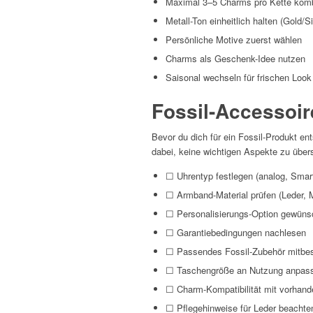
Maximal 3–5 Charms pro Kette komb
Metall-Ton einheitlich halten (Gold/Si
Persönliche Motive zuerst wählen
Charms als Geschenk-Idee nutzen
Saisonal wechseln für frischen Look
Fossil-Accessoir
Bevor du dich für ein Fossil-Produkt ents
dabei, keine wichtigen Aspekte zu über
☐ Uhrentyp festlegen (analog, Smar
☐ Armband-Material prüfen (Leder, Me
☐ Personalisierungs-Option gewüns
☐ Garantiebedingungen nachlesen
☐ Passendes Fossil-Zubehör mitbes
☐ Taschengröße an Nutzung anpas
☐ Charm-Kompatibilität mit vorhand
☐ Pflegehinweise für Leder beachte