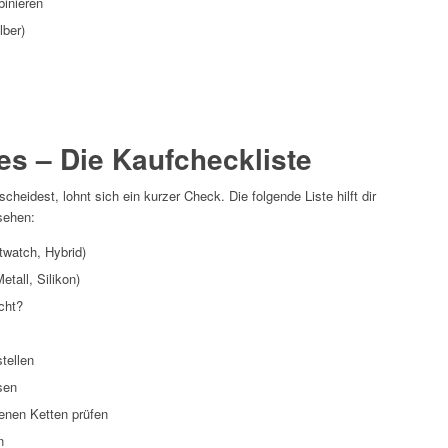
inieren
lber)
es – Die Kaufcheckliste
cheidest, lohnt sich ein kurzer Check. Die folgende Liste hilft dir
sehen:
twatch, Hybrid)
tall, Silikon)
cht?
tellen
sen
enen Ketten prüfen
n