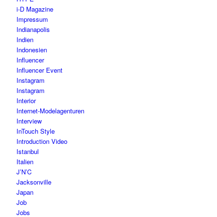
i-D Magazine
Impressum
Indianapolis
Indien
Indonesien
Influencer
Influencer Event
Instagram
Instagram
Interior
Internet-Modelagenturen
Interview
InTouch Style
Introduction Video
Istanbul
Italien
J’N’C
Jacksonville
Japan
Job
Jobs