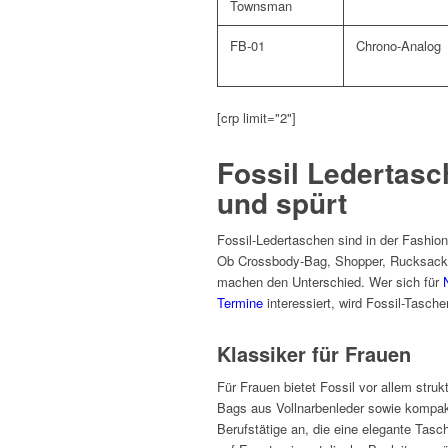
Townsman
FB-01
Chrono-Analog
[crp limit="2"]
Fossil Ledertasch
und spürt
Fossil-Ledertaschen sind in der Fashion-
Ob Crossbody-Bag, Shopper, Rucksack od
machen den Unterschied. Wer sich für
Termine
interessiert, wird Fossil-Tasch
Klassiker für Frauen
Für Frauen bietet Fossil vor allem stru
Bags aus Vollnarbenleder sowie kompakt
Berufstätige an, die eine elegante Tas