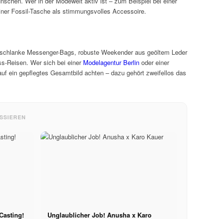
nschen. Wer in der Modewelt aktiv ist – zum Beispiel bei einer
einer Fossil-Tasche als stimmungsvolles Accessoire.
 schlanke Messenger-Bags, robuste Weekender aus geöltem Leder
ss-Reisen. Wer sich bei einer
Modelagentur Berlin
oder einer
e auf ein gepflegtes Gesamtbild achten – dazu gehört zweifellos das
SSIEREN
Casting!
Unglaublicher Job! Anusha x Karo