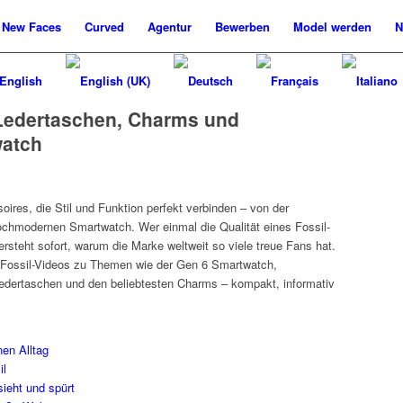
New
Faces
Curved
Agentur
Bewerben
Model werden
N
 Ledertaschen, Charms und
watch
oires, die Stil und Funktion perfekt verbinden – von der
ochmodernen Smartwatch. Wer einmal die Qualität eines Fossil-
rsteht sofort, warum die Marke weltweit so viele treue Fans hat.
n Fossil-Videos zu Themen wie der Gen 6 Smartwatch,
Ledertaschen und den beliebtesten Charms – kompakt, informativ
nen Alltag
il
sieht und spürt