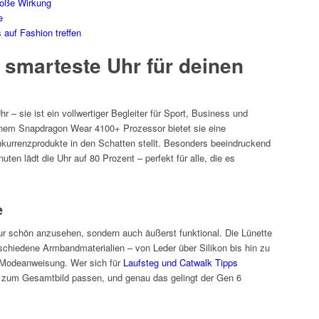
roße Wirkung
e
 auf Fashion treffen
e smarteste Uhr für deinen
r – sie ist ein vollwertiger Begleiter für Sport, Business und
inem Snapdragon Wear 4100+ Prozessor bietet sie eine
nkurrenzprodukte in den Schatten stellt. Besonders beeindruckend
nuten lädt die Uhr auf 80 Prozent – perfekt für alle, die es
e
nur schön anzusehen, sondern auch äußerst funktional. Die Lünette
rschiedene Armbandmaterialien – von Leder über Silikon bis hin zu
 Modeanweisung. Wer sich für
Laufsteg und Catwalk Tipps
n zum Gesamtbild passen, und genau das gelingt der Gen 6