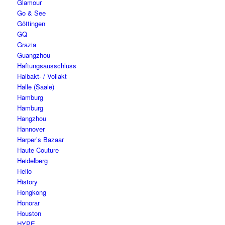
Glamour
Go & See
Göttingen
GQ
Grazia
Guangzhou
Haftungsausschluss
Halbakt- / Vollakt
Halle (Saale)
Hamburg
Hamburg
Hangzhou
Hannover
Harper’s Bazaar
Haute Couture
Heidelberg
Hello
History
Hongkong
Honorar
Houston
HYPE