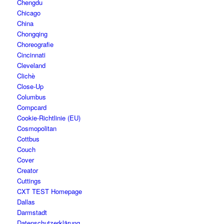
Chengdu
Chicago
China
Chongqing
Choreografie
Cincinnati
Cleveland
Clichè
Close-Up
Columbus
Compcard
Cookie-Richtlinie (EU)
Cosmopolitan
Cottbus
Couch
Cover
Creator
Cuttings
CXT TEST Homepage
Dallas
Darmstadt
Datenschutzerklärung