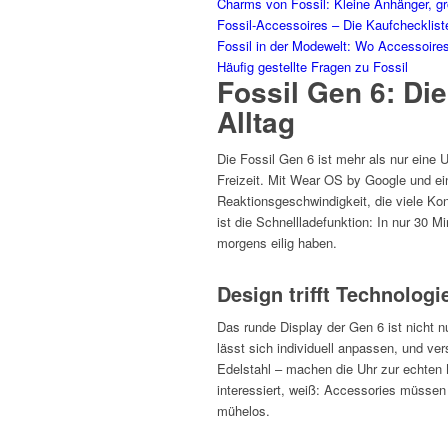
Charms von Fossil: Kleine Anhänger, g
Fossil-Accessoires – Die Kaufchecklist
Fossil in der Modewelt: Wo Accessoires
Häufig gestellte Fragen zu Fossil
Fossil Gen 6: Di
Alltag
Die Fossil Gen 6 ist mehr als nur eine Uh
Freizeit. Mit Wear OS by Google und e
Reaktionsgeschwindigkeit, die viele Ko
ist die Schnellladefunktion: In nur 30 Mi
morgens eilig haben.
Design trifft Technologi
Das runde Display der Gen 6 ist nicht 
lässt sich individuell anpassen, und ve
Edelstahl – machen die Uhr zur echten
interessiert, weiß: Accessories müsse
mühelos.