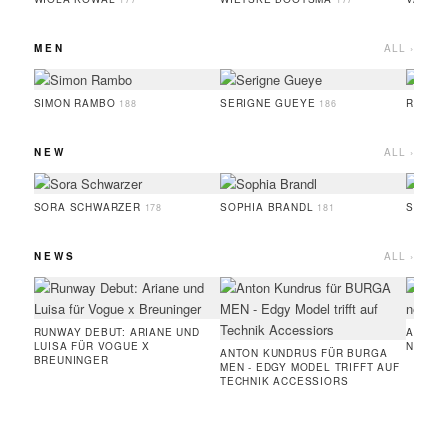
MEN
ALL ›
SIMON RAMBO
SERIGNE GUEYE
RUFUS
188
186
NEW
ALL ›
SORA SCHWARZER
SOPHIA BRANDL
SERIG
178
181
NEWS
ALL ›
RUNWAY DEBUT: ARIANE UND
AMIE 
LUISA FÜR VOGUE X
NEUE 
ANTON KUNDRUS FÜR BURGA
BREUNINGER
MEN - EDGY MODEL TRIFFT AUF
TECHNIK ACCESSIORS