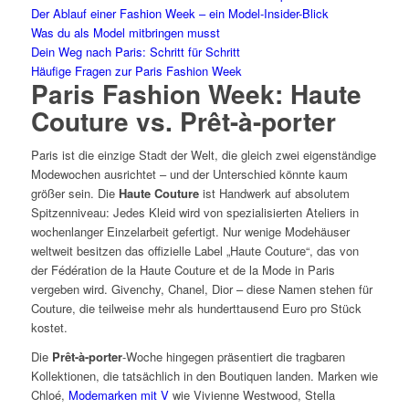
Der Ablauf einer Fashion Week – ein Model-Insider-Blick
Was du als Model mitbringen musst
Dein Weg nach Paris: Schritt für Schritt
Häufige Fragen zur Paris Fashion Week
Paris Fashion Week: Haute
Couture vs. Prêt-à-porter
Paris ist die einzige Stadt der Welt, die gleich zwei eigenständige
Modewochen ausrichtet – und der Unterschied könnte kaum
größer sein. Die
Haute Couture
ist Handwerk auf absolutem
Spitzenniveau: Jedes Kleid wird von spezialisierten Ateliers in
wochenlanger Einzelarbeit gefertigt. Nur wenige Modehäuser
weltweit besitzen das offizielle Label „Haute Couture“, das von
der Fédération de la Haute Couture et de la Mode in Paris
vergeben wird. Givenchy, Chanel, Dior – diese Namen stehen für
Couture, die teilweise mehr als hunderttausend Euro pro Stück
kostet.
Die
Prêt-à-porter
-Woche hingegen präsentiert die tragbaren
Kollektionen, die tatsächlich in den Boutiquen landen. Marken wie
Chloé,
Modemarken mit V
wie Vivienne Westwood, Stella