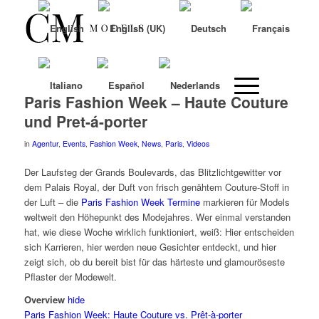
Paris Fashion Week – Haute Couture
und Pret-á-porter
in
Agentur
,
Events
,
Fashion Week
,
News
,
Paris
,
Videos
Der Laufsteg der Grands Boulevards, das Blitzlichtgewitter vor
dem Palais Royal, der Duft von frisch genähtem Couture-Stoff in
der Luft – die
Paris Fashion Week Termine
markieren für Models
weltweit den Höhepunkt des Modejahres. Wer einmal verstanden
hat, wie diese Woche wirklich funktioniert, weiß: Hier entscheiden
sich Karrieren, hier werden neue Gesichter entdeckt, und hier
zeigt sich, ob du bereit bist für das härteste und glamouröseste
Pflaster der Modewelt.
Overview
hide
Paris Fashion Week: Haute Couture vs. Prêt-à-porter