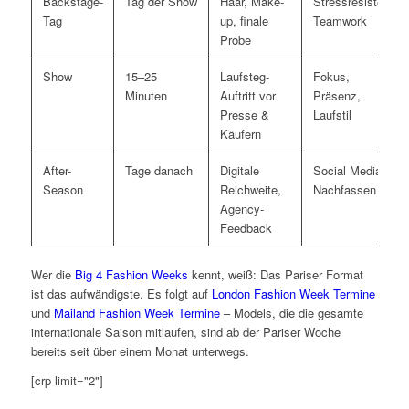
Backstage-
Tag der Show
Haar, Make-
Stressresistenz,
Tag
up, finale
Teamwork
Probe
Show
15–25
Laufsteg-
Fokus,
Minuten
Auftritt vor
Präsenz,
Presse &
Laufstil
Käufern
After-
Tage danach
Digitale
Social Media,
Season
Reichweite,
Nachfassen
Agency-
Feedback
Wer die
Big 4 Fashion Weeks
kennt, weiß: Das Pariser Format
ist das aufwändigste. Es folgt auf
London Fashion Week Termine
und
Mailand Fashion Week Termine
– Models, die die gesamte
internationale Saison mitlaufen, sind ab der Pariser Woche
bereits seit über einem Monat unterwegs.
[crp limit="2"]