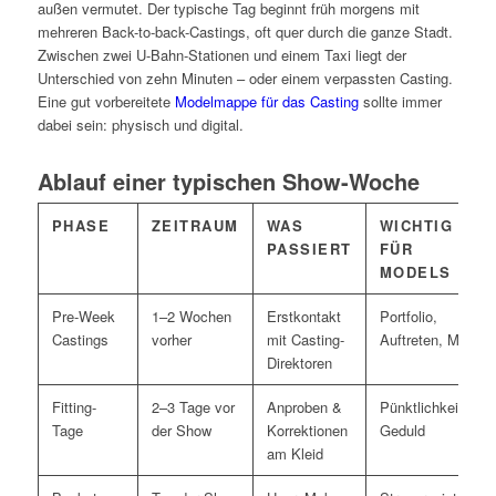
außen vermutet. Der typische Tag beginnt früh morgens mit
mehreren Back-to-back-Castings, oft quer durch die ganze Stadt.
Zwischen zwei U-Bahn-Stationen und einem Taxi liegt der
Unterschied von zehn Minuten – oder einem verpassten Casting.
Eine gut vorbereitete
Modelmappe für das Casting
sollte immer
dabei sein: physisch und digital.
Ablauf einer typischen Show-Woche
PHASE
ZEITRAUM
WAS
WICHTIG
PASSIERT
FÜR
MODELS
Pre-Week
1–2 Wochen
Erstkontakt
Portfolio,
Castings
vorher
mit Casting-
Auftreten, Maße
Direktoren
Fitting-
2–3 Tage vor
Anproben &
Pünktlichkeit,
Tage
der Show
Korrektionen
Geduld
am Kleid