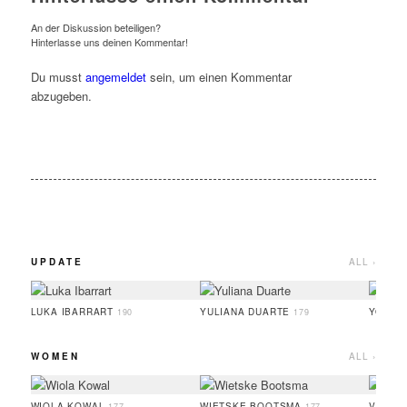
An der Diskussion beteiligen?
Hinterlasse uns deinen Kommentar!
Du musst
angemeldet
sein, um einen Kommentar
abzugeben.
UPDATE
ALL ›
LUKA IBARRART
YULIANA DUARTE
YOO H
190
179
WOMEN
ALL ›
WIOLA KOWAL
WIETSKE BOOTSMA
VALER
177
177