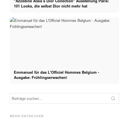
"Azzedine Alaïa’s Dior Collection" Ausstellung Paris:
101 Looks, die selbst Dior nicht mehr hat
Emmanuel für das L'Officiel Hommes Belgium -
Ausgabe: Frühlingserwachen!
Dior
Balenciaga
Fas
Dior x Jonathan Anderson
Balenciaga x Pierpaolo
Fashi
(vorher Loewe): Neuer
Piccioli: Neuer Creative
Shows
MEHR ENTDECKEN
Creative Director
Director folgt auf Demna
Live 