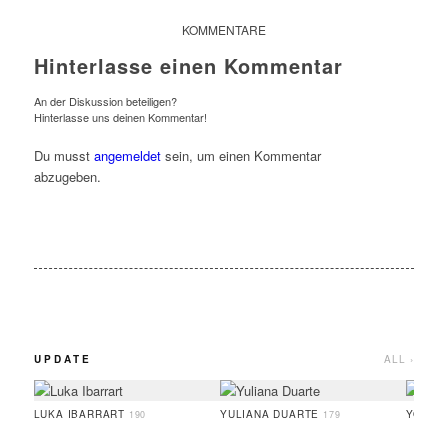
KOMMENTARE
Hinterlasse einen Kommentar
An der Diskussion beteiligen?
Hinterlasse uns deinen Kommentar!
Du musst
angemeldet
sein, um einen Kommentar
abzugeben.
UPDATE
ALL ›
LUKA IBARRART
YULIANA DUARTE
YOO H
190
179