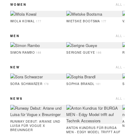
WOMEN
ALL ›
WIOLA KOWAL
WIETSKE BOOTSMA
VALER
177
177
MEN
ALL ›
SIMON RAMBO
SERIGNE GUEYE
RUFUS
188
186
NEW
ALL ›
SORA SCHWARZER
SOPHIA BRANDL
SERIG
178
181
NEWS
ALL ›
RUNWAY DEBUT: ARIANE UND
AMIE 
LUISA FÜR VOGUE X
NEUE 
ANTON KUNDRUS FÜR BURGA
BREUNINGER
MEN - EDGY MODEL TRIFFT AUF