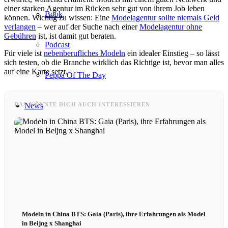
einer starken Agentur im Rücken sehr gut von ihrem Job leben
Book
können. Wichtig zu wissen: Eine
Modelagentur sollte niemals Geld
verlangen
– wer auf der Suche nach einer
Modelagentur ohne
Gebühren
ist, ist damit gut beraten.
Podcast
Für viele ist
nebenberufliches Modeln
ein idealer Einstieg – so lässt
sich testen, ob die Branche wirklich das Richtige ist, bevor man alles
auf eine Karte setzt.
Peppa Of The Day
DAS KÖNNTE DICH AUCH INTERESSIEREN
News
Kontakt
x Instagram
x TikTok
Modeln in China BTS: Gaia (Paris), ihre Erfahrungen als Model
in Beijng x Shanghai
x YouTube