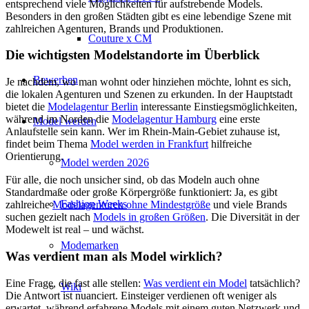
entsprechend viele Möglichkeiten für aufstrebende Models.
Besonders in den großen Städten gibt es eine lebendige Szene mit
zahlreichen Agenturen, Brands und Produktionen.
Couture x CM
Die wichtigsten Modelstandorte im Überblick
Bewerben
Je nachdem, wo man wohnt oder hinziehen möchte, lohnt es sich,
die lokalen Agenturen und Szenen zu erkunden. In der Hauptstadt
bietet die
Modelagentur Berlin
interessante Einstiegsmöglichkeiten,
während im Norden die
Modelagentur Hamburg
eine erste
Model werden
Anlaufstelle sein kann. Wer im Rhein-Main-Gebiet zuhause ist,
findet beim Thema
Model werden in Frankfurt
hilfreiche
Orientierung.
Model werden 2026
Für alle, die noch unsicher sind, ob das Modeln auch ohne
Standardmaße oder große Körpergröße funktioniert: Ja, es gibt
Fashion Weeks
zahlreiche
Modelagenturen ohne Mindestgröße
und viele Brands
suchen gezielt nach
Models in großen Größen
. Die Diversität in der
Modewelt ist real – und wächst.
Modemarken
Was verdient man als Model wirklich?
Eine Frage, die fast alle stellen:
Was verdient ein Model
tatsächlich?
Wiki
Die Antwort ist nuanciert. Einsteiger verdienen oft weniger als
erwartet, während erfahrene Models mit einem guten Netzwerk und