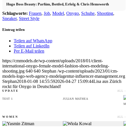
Hugo Boss Beauty: Parfüm, Bottled, Erfolg & Chris Hemsworth
Schlagworte:
Frauen
,
Job
,
Model
,
Onygo
,
Schuhe
,
Shooting
,
Sneaker
,
Street Style
Eintrag teilen
Teilen auf WhatsApp
Teilen auf LinkedIn
Per E-Mail teilen
https://cmmodels.de/wp-content/uploads/2018/01/client-
international-onygo-female-model-fashion-shoes-modeling-
shooting.jpg
640
640
Stephan
/wp-content/uploads/2023/01/cm-
models-logo-web-agency-modelagentur-influencer-management.svg
Stephan
2018-01-08 14:55:59
2026-04-27 15:09:44
Lisa aus Zürich
rockt für Onygo in Deutschland!
UPDATE
ALL ›
TEST 1
JULIAN MATHEA
MI
WOMEN
ALL ›