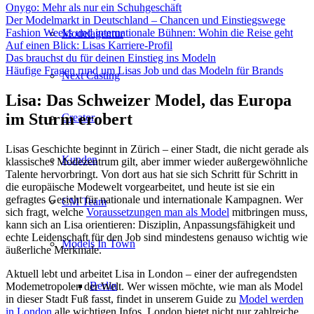
Onygo: Mehr als nur ein Schuhgeschäft
Der Modelmarkt in Deutschland – Chancen und Einstiegswege
Fashion Weeks und internationale Bühnen: Wohin die Reise geht
Modelagentur
Auf einen Blick: Lisas Karriere-Profil
Das brauchst du für deinen Einstieg ins Modeln
Häufige Fragen rund um Lisas Job und das Modeln für Brands
Next Casting
Lisa: Das Schweizer Model, das Europa
im Sturm erobert
Creator
Lisas Geschichte beginnt in Zürich – einer Stadt, die nicht gerade als
Kunden
klassisches Modezentrum gilt, aber immer wieder außergewöhnliche
Talente hervorbringt. Von dort aus hat sie sich Schritt für Schritt in
die europäische Modewelt vorgearbeitet, und heute ist sie ein
gefragtes Gesicht für nationale und internationale Kampagnen. Wer
CM Team
sich fragt, welche
Voraussetzungen man als Model
mitbringen muss,
kann sich an Lisa orientieren: Disziplin, Anpassungsfähigkeit und
echte Leidenschaft für den Job sind mindestens genauso wichtig wie
Models In Town
äußerliche Merkmale.
Aktuell lebt und arbeitet Lisa in London – einer der aufregendsten
Berlin
Modemetropolen der Welt. Wer wissen möchte, wie man als Model
in dieser Stadt Fuß fasst, findet in unserem Guide zu
Model werden
in London
alle wichtigen Infos. London bietet nicht nur zahlreiche