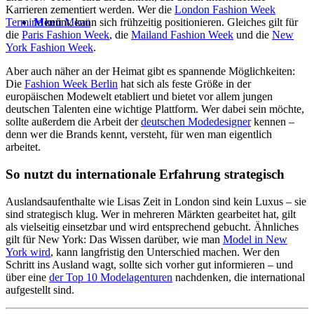
Karrieren zementiert werden. Wer die
London Fashion Week
Menü
Menü
Termine
kennt, kann sich frühzeitig positionieren. Gleiches gilt für
die
Paris Fashion Week
, die
Mailand Fashion Week
und die
New
York Fashion Week
.
Aber auch näher an der Heimat gibt es spannende Möglichkeiten:
Die
Fashion Week Berlin
hat sich als feste Größe in der
europäischen Modewelt etabliert und bietet vor allem jungen
deutschen Talenten eine wichtige Plattform. Wer dabei sein möchte,
sollte außerdem die Arbeit der
deutschen Modedesigner
kennen –
denn wer die Brands kennt, versteht, für wen man eigentlich
arbeitet.
So nutzt du internationale Erfahrung strategisch
Auslandsaufenthalte wie Lisas Zeit in London sind kein Luxus – sie
sind strategisch klug. Wer in mehreren Märkten gearbeitet hat, gilt
als vielseitig einsetzbar und wird entsprechend gebucht. Ähnliches
gilt für New York: Das Wissen darüber, wie man
Model in New
York wird
, kann langfristig den Unterschied machen. Wer den
Schritt ins Ausland wagt, sollte sich vorher gut informieren – und
über eine
der Top 10 Modelagenturen
nachdenken, die international
aufgestellt sind.