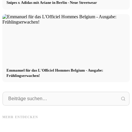
Snipes x Adidas mit Ariane in Berlin - Neue Streetwear
Emmanuel für das L'Officiel Hommes Belgium - Ausgabe:
Frühlingserwachen!
Modeln
Modelagentur
Modeln in China BTS: Gaia (Paris),
ihre Erfahrungen als Model in Beijng
Modelagentur Casting am 22.06. in
M
MEHR ENTDECKEN
x Shanghai
Berlin Mitte: Pre Fashion Week Berlin