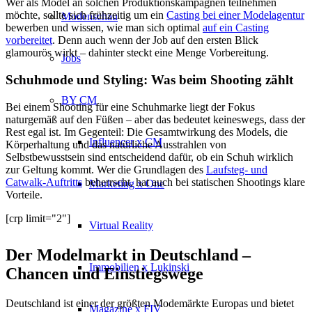
Wer als Model an solchen Produktionskampagnen teilnehmen
möchte, sollte sich frühzeitig um ein
Casting bei einer Modelagentur
Modenschau
bewerben und wissen, wie man sich optimal
auf ein Casting
vorbereitet
. Denn auch wenn der Job auf den ersten Blick
glamourös wirkt – dahinter steckt eine Menge Vorbereitung.
Jobs
Schuhmode und Styling: Was beim Shooting zählt
BY CM
Bei einem Shooting für eine Schuhmarke liegt der Fokus
naturgemäß auf den Füßen – aber das bedeutet keineswegs, dass der
Rest egal ist. Im Gegenteil: Die Gesamtwirkung des Models, die
Influencer x CM
Körperhaltung und das natürliche Ausstrahlen von
Selbstbewusstsein sind entscheidend dafür, ob ein Schuh wirklich
zur Geltung kommt. Wer die Grundlagen des
Laufsteg- und
Catwalk-Auftritts
beherrscht, hat auch bei statischen Shootings klare
Marketing x One
Vorteile.
[crp limit="2"]
Virtual Reality
Der Modelmarkt in Deutschland –
Immobilien x Lukinski
Chancen und Einstiegswege
Deutschland ist einer der größten Modemärkte Europas und bietet
Magazine x FIV