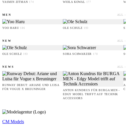
YASMIN ZITMAN
WIOLA KOWAL
WI
174
177
MEN
ALL ›
YOO HARU
OLE SCHULZ
SI
186
193
NEW
ALL ›
OLE SCHULZ
SORA SCHWARZER
SO
193
178
NEWS
ALL ›
RUNWAY DEBUT: ARIANE UND LUISA
AM
FÜR VOGUE X BREUNINGER
CO
ANTON KUNDRUS FÜR BURGA MEN -
EDGY MODEL TRIFFT AUF TECHNIK
ACCESSIORS
CM Models