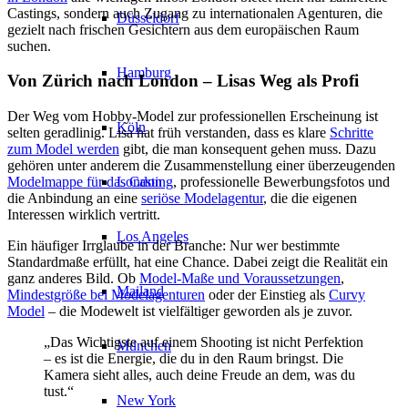
Castings, sondern auch Zugang zu internationalen Agenturen, die
Düsseldorf
gezielt nach frischen Gesichtern aus dem europäischen Raum
suchen.
Hamburg
Von Zürich nach London – Lisas Weg als Profi
Der Weg vom Hobby-Model zur professionellen Erscheinung ist
Köln
selten geradlinig. Lisa hat früh verstanden, dass es klare
Schritte
zum Model werden
gibt, die man konsequent gehen muss. Dazu
gehören unter anderem die Zusammenstellung einer überzeugenden
London
Modelmappe für das Casting
, professionelle Bewerbungsfotos und
die Anbindung an eine
seriöse Modelagentur
, die die eigenen
Interessen wirklich vertritt.
Los Angeles
Ein häufiger Irrglaube in der Branche: Nur wer bestimmte
Standardmaße erfüllt, hat eine Chance. Dabei zeigt die Realität ein
ganz anderes Bild. Ob
Model-Maße und Voraussetzungen
,
Mailand
Mindestgröße bei Modelagenturen
oder der Einstieg als
Curvy
Model
– die Modewelt ist vielfältiger geworden als je zuvor.
„Das Wichtigste auf einem Shooting ist nicht Perfektion
München
– es ist die Energie, die du in den Raum bringst. Die
Kamera sieht alles, auch deine Freude an dem, was du
tust.“
New York