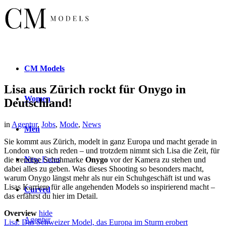
CM
Models
Lisa aus Zürich rockt für Onygo in
Women
Deutschland!
in
Agentur
,
Jobs
,
Mode
,
News
Men
Sie kommt aus Zürich, modelt in ganz Europa und macht gerade in
London von sich reden – und trotzdem nimmt sich Lisa die Zeit, für
New
Faces
die trendige Schuhmarke
Onygo
vor der Kamera zu stehen und
dabei alles zu geben. Was dieses Shooting so besonders macht,
warum Onygo längst mehr als nur ein Schuhgeschäft ist und was
Lisas Karriere für alle angehenden Models so inspirierend macht –
Curved
das erfährst du hier im Detail.
Overview
hide
Agentur
Lisa: Das Schweizer Model, das Europa im Sturm erobert