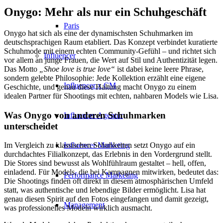
Onygo: Mehr als nur ein Schuhgeschäft
Paris
Onygo hat sich als eine der dynamischsten Schuhmarken im
deutschsprachigen Raum etabliert. Das Konzept verbindet kuratierte
Schuhmode mit einem echten Community-Gefühl – und richtet sich
Influencer
vor allem an junge Frauen, die Wert auf Stil und Authentizität legen.
Das Motto
„Shoe love is true love“
ist dabei keine leere Phrase,
sondern gelebte Philosophie: Jede Kollektion erzählt eine eigene
Influencer x CM
Geschichte, und genau diese Haltung macht Onygo zu einem
idealen Partner für Shootings mit echten, nahbaren Models wie Lisa.
Was Onygo von anderen Schuhmarken
Influencer Agentur
unterscheidet
Influencer Marketing
Im Vergleich zu klassischen Schuhketten setzt Onygo auf ein
durchdachtes Filialkonzept, das Erlebnis in den Vordergrund stellt.
Die Stores sind bewusst als Wohlfühlraum gestaltet – hell, offen,
einladend. Für Models, die bei Kampagnen mitwirken, bedeutet das:
Performance Marketing
Die Shootings finden oft direkt in diesem atmosphärischen Umfeld
statt, was authentische und lebendige Bilder ermöglicht. Lisa hat
genau diesen Spirit auf den Fotos eingefangen und damit gezeigt,
Management
was professionelles Modeln wirklich ausmacht.