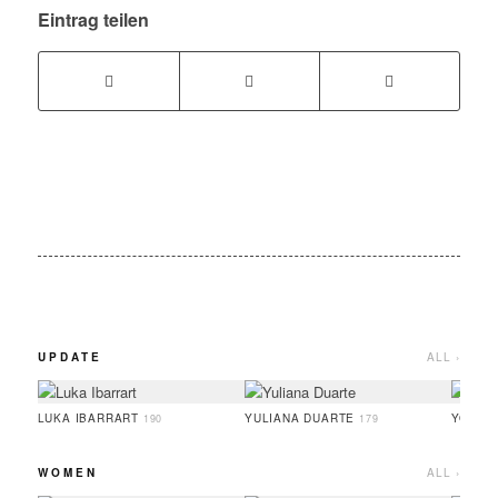
Eintrag teilen
UPDATE
ALL ›
LUKA IBARRART
YULIANA DUARTE
YOO H
190
179
WOMEN
ALL ›