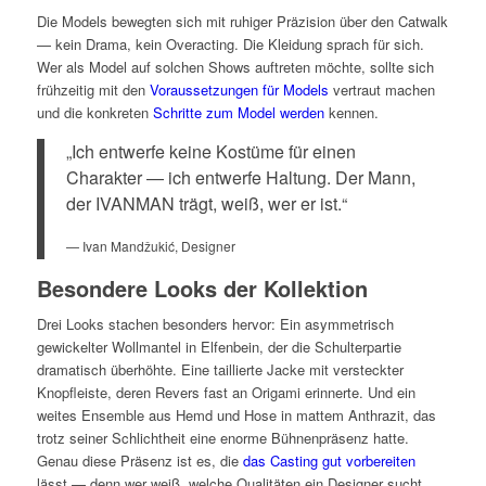
Die Models bewegten sich mit ruhiger Präzision über den Catwalk
— kein Drama, kein Overacting. Die Kleidung sprach für sich.
Wer als Model auf solchen Shows auftreten möchte, sollte sich
frühzeitig mit den
Voraussetzungen für Models
vertraut machen
und die konkreten
Schritte zum Model werden
kennen.
„Ich entwerfe keine Kostüme für einen
Charakter — ich entwerfe Haltung. Der Mann,
der IVANMAN trägt, weiß, wer er ist.“
— Ivan Mandžukić, Designer
Besondere Looks der Kollektion
Drei Looks stachen besonders hervor: Ein asymmetrisch
gewickelter Wollmantel in Elfenbein, der die Schulterpartie
dramatisch überhöhte. Eine taillierte Jacke mit versteckter
Knopfleiste, deren Revers fast an Origami erinnerte. Und ein
weites Ensemble aus Hemd und Hose in mattem Anthrazit, das
trotz seiner Schlichtheit eine enorme Bühnenpräsenz hatte.
Genau diese Präsenz ist es, die
das Casting gut vorbereiten
lässt — denn wer weiß, welche Qualitäten ein Designer sucht,