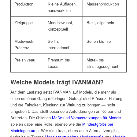
Produktion
Kleine Auflagen,
Massenproduktion
handwerklich
Zielgruppe
Modebewusst,
Breit, allgemein
konzeptuell
Modeweek-
Berlin,
Selten bis nie
Präsenz
international
Preisniveau
Premium bis
Mittel- bis
Luxus
Einstiegssegment
Welche Models trägt IVANMAN?
Auf dem Laufsteg setzt IVANMAN auf Models, die mehr als
einen schönen Gang mitbringen. Gefragt sind Präsenz, Haltung
und die Fähigkeit, Kleidung zur Wirkung zu bringen — nicht
umgekehrt. Das stellt besondere Anforderungen an Körper und
Auftreten. Die üblichen
Maße und Voraussetzungen für Models
spielen dabei eine Rolle, ebenso wie die
Mindestgröße bei
Modelagenturen
. Wer sich fragt, ob es auch Alternativen gibt,
findet beim Thema
Modelagentur ohne Mindestgröße
und
Modeln