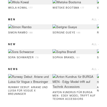
WIOLA KOWAL
WIETSKE BOOTSMA
VALER
177
177
MEN
ALL ›
SIMON RAMBO
SERIGNE GUEYE
RUFUS
188
186
NEW
ALL ›
SORA SCHWARZER
SOPHIA BRANDL
SERIG
178
181
NEWS
ALL ›
RUNWAY DEBUT: ARIANE UND
AMIE 
LUISA FÜR VOGUE X
NEUE 
ANTON KUNDRUS FÜR BURGA
BREUNINGER
MEN - EDGY MODEL TRIFFT AUF
TECHNIK ACCESSIORS