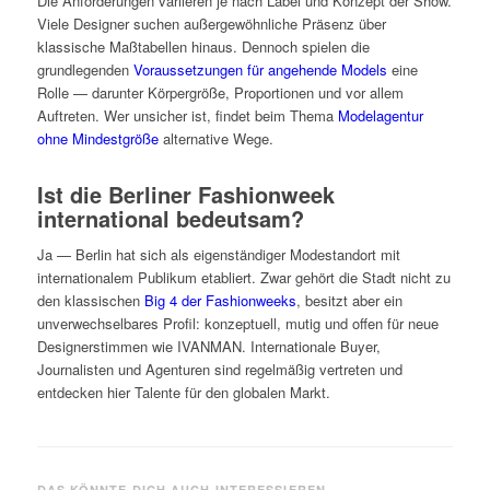
Die Anforderungen variieren je nach Label und Konzept der Show.
Viele Designer suchen außergewöhnliche Präsenz über
klassische Maßtabellen hinaus. Dennoch spielen die
grundlegenden
Voraussetzungen für angehende Models
eine
Rolle — darunter Körpergröße, Proportionen und vor allem
Auftreten. Wer unsicher ist, findet beim Thema
Modelagentur
ohne Mindestgröße
alternative Wege.
Ist die Berliner Fashionweek
international bedeutsam?
Ja — Berlin hat sich als eigenständiger Modestandort mit
internationalem Publikum etabliert. Zwar gehört die Stadt nicht zu
den klassischen
Big 4 der Fashionweeks
, besitzt aber ein
unverwechselbares Profil: konzeptuell, mutig und offen für neue
Designerstimmen wie IVANMAN. Internationale Buyer,
Journalisten und Agenturen sind regelmäßig vertreten und
entdecken hier Talente für den globalen Markt.
DAS KÖNNTE DICH AUCH INTERESSIEREN