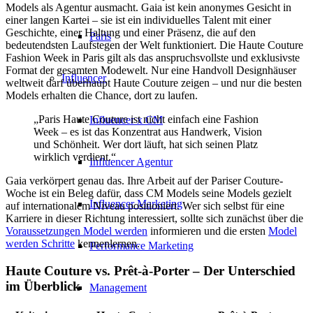
Models als Agentur ausmacht. Gaia ist kein anonymes Gesicht in
einer langen Kartei – sie ist ein individuelles Talent mit einer
Geschichte, einer Haltung und einer Präsenz, die auf den
Paris
bedeutendsten Laufstegen der Welt funktioniert. Die Haute Couture
Fashion Week in Paris gilt als das anspruchsvollste und exklusivste
Format der gesamten Modewelt. Nur eine Handvoll Designhäuser
Influencer
weltweit darf überhaupt Haute Couture zeigen – und nur die besten
Models erhalten die Chance, dort zu laufen.
„Paris Haute Couture ist nicht einfach eine Fashion
Influencer x CM
Week – es ist das Konzentrat aus Handwerk, Vision
und Schönheit. Wer dort läuft, hat sich seinen Platz
wirklich verdient.“
Influencer Agentur
Gaia verkörpert genau das. Ihre Arbeit auf der Pariser Couture-
Woche ist ein Beleg dafür, dass CM Models seine Models gezielt
Influencer Marketing
auf internationalem Niveau positioniert. Wer sich selbst für eine
Karriere in dieser Richtung interessiert, sollte sich zunächst über die
Voraussetzungen Model werden
informieren und die ersten
Model
werden Schritte
kennenlernen.
Performance Marketing
Haute Couture vs. Prêt-à-Porter – Der Unterschied
im Überblick
Management