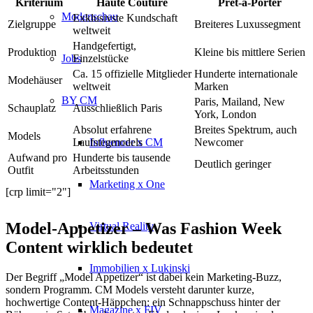
Kriterium
Haute Couture
Prêt-à-Porter
Modenschau
Exklusivste Kundschaft
Zielgruppe
Breiteres Luxussegment
weltweit
Handgefertigt,
Produktion
Kleine bis mittlere Serien
Jobs
Einzelstücke
Ca. 15 offizielle Mitglieder
Hunderte internationale
Modehäuser
weltweit
Marken
BY CM
Paris, Mailand, New
Schauplatz
Ausschließlich Paris
York, London
Absolut erfahrene
Breites Spektrum, auch
Models
Influencer x CM
Laufstegmodels
Newcomer
Aufwand pro
Hunderte bis tausende
Deutlich geringer
Outfit
Arbeitsstunden
Marketing x One
[crp limit="2"]
Model-Appetizer – Was Fashion Week
Virtual Reality
Content wirklich bedeutet
Immobilien x Lukinski
Der Begriff „Model Appetizer“ ist dabei kein Marketing-Buzz,
sondern Programm. CM Models versteht darunter kurze,
hochwertige Content-Häppchen: ein Schnappschuss hinter der
Magazine x FIV