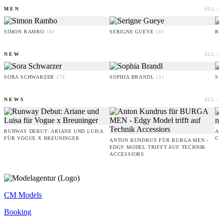
MEN
ALL ›
SIMON RAMBO
SERIGNE GUEYE
RU
188
186
NEW
ALL ›
SORA SCHWARZER
SOPHIA BRANDL
SE
178
181
NEWS
ALL ›
RUNWAY DEBUT: ARIANE UND LUISA
AM
FÜR VOGUE X BREUNINGER
CO
ANTON KUNDRUS FÜR BURGA MEN -
EDGY MODEL TRIFFT AUF TECHNIK
ACCESSIORS
CM Models
Booking