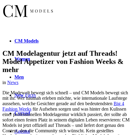
CM
Models
CM Modelagentur jetzt auf Threads!
Women
Model Appetizer von Fashion Weeks &
mehr
Men
in
News
Die Modewelt bewegt sich schnell – und CM Models bewegt sich
New
Faces
mit ihr. Wer hautnah erleben möchte, wie internationale Laufstege
aussehen, welche Gesichter gerade auf den bedeutendsten
Big 4
Fashion Weeks
für Aufsehen sorgen und was hinter den Kulissen
Curved
einer professionellen Modelagentur wirklich passiert, der sollte ab
sofort einen festen Platz in seinem digitalen Leben reservieren: CM
Models ist jetzt offiziell auf Threads – und liefert dort genau den
Content, den die Community sich wünscht. Kein gestelltes
Agentur