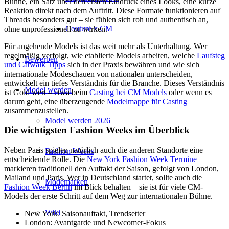
Bühne, ein Satz über den ersten Eindruck eines Looks, eine kurze
Reaktion direkt nach dem Auftritt. Diese Formate funktionieren auf
Threads besonders gut – sie fühlen sich roh und authentisch an,
Couture x CM
ohne unprofessionell zu wirken.
Für angehende Models ist das weit mehr als Unterhaltung. Wer
regelmäßig verfolgt, wie etablierte Models arbeiten, welche
Laufsteg
Bewerben
und Catwalk Tipps
sich in der Praxis bewähren und wie sich
internationale Modeschauen von nationalen unterscheiden,
entwickelt ein tiefes Verständnis für die Branche. Dieses Verständnis
Model werden
ist Gold wert – etwa beim
Casting bei CM Models
oder wenn es
darum geht, eine überzeugende
Modelmappe für Casting
zusammenzustellen.
Model werden 2026
Die wichtigsten Fashion Weeks im Überblick
Neben Paris spielen natürlich auch die anderen Standorte eine
Fashion Weeks
entscheidende Rolle. Die
New York Fashion Week Termine
markieren traditionell den Auftakt der Saison, gefolgt von London,
Mailand und Paris. Wer in Deutschland startet, sollte auch die
Modemarken
Fashion Week Berlin
im Blick behalten – sie ist für viele CM-
Models der erste Schritt auf dem Weg zur internationalen Bühne.
Wiki
New York: Saisonauftakt, Trendsetter
London: Avantgarde und Newcomer-Fokus