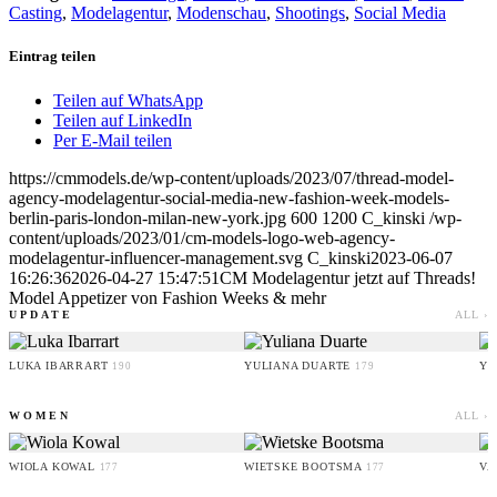
Casting
,
Modelagentur
,
Modenschau
,
Shootings
,
Social Media
Eintrag teilen
Teilen auf WhatsApp
Teilen auf LinkedIn
Per E-Mail teilen
https://cmmodels.de/wp-content/uploads/2023/07/thread-model-
agency-modelagentur-social-media-new-fashion-week-models-
berlin-paris-london-milan-new-york.jpg
600
1200
C_kinski
/wp-
content/uploads/2023/01/cm-models-logo-web-agency-
modelagentur-influencer-management.svg
C_kinski
2023-06-07
16:26:36
2026-04-27 15:47:51
CM Modelagentur jetzt auf Threads!
Model Appetizer von Fashion Weeks & mehr
UPDATE
ALL ›
LUKA IBARRART
YULIANA DUARTE
YO
190
179
WOMEN
ALL ›
WIOLA KOWAL
WIETSKE BOOTSMA
VA
177
177