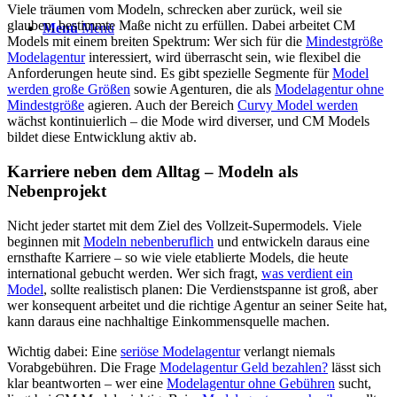
Viele träumen vom Modeln, schrecken aber zurück, weil sie
glauben, bestimmte Maße nicht zu erfüllen. Dabei arbeitet CM
Menü
Menü
Models mit einem breiten Spektrum: Wer sich für die
Mindestgröße
Modelagentur
interessiert, wird überrascht sein, wie flexibel die
Anforderungen heute sind. Es gibt spezielle Segmente für
Model
werden große Größen
sowie Agenturen, die als
Modelagentur ohne
Mindestgröße
agieren. Auch der Bereich
Curvy Model werden
wächst kontinuierlich – die Mode wird diverser, und CM Models
bildet diese Entwicklung aktiv ab.
Karriere neben dem Alltag – Modeln als
Nebenprojekt
Nicht jeder startet mit dem Ziel des Vollzeit-Supermodels. Viele
beginnen mit
Modeln nebenberuflich
und entwickeln daraus eine
ernsthafte Karriere – so wie viele etablierte Models, die heute
international gebucht werden. Wer sich fragt,
was verdient ein
Model
, sollte realistisch planen: Die Verdienstspanne ist groß, aber
wer konsequent arbeitet und die richtige Agentur an seiner Seite hat,
kann daraus eine nachhaltige Einkommensquelle machen.
Wichtig dabei: Eine
seriöse Modelagentur
verlangt niemals
Vorabgebühren. Die Frage
Modelagentur Geld bezahlen?
lässt sich
klar beantworten – wer eine
Modelagentur ohne Gebühren
sucht,