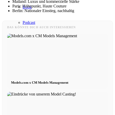
Mailand: Luxus und kommerzielle Stärke
Paris: Höhepunkt, Haute Couture
Book
Berlin: Nationaler Einstieg, nachhaltig
Podcast
DAS KÖNNTE DICH AUCH INTERESSIEREN
Peppa Of The Day
News
Kontakt
Models.com x CM Models Management
x Instagram
x TikTok
x YouTube