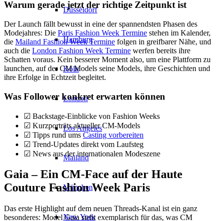
Warum gerade jetzt der richtige Zeitpunkt ist
Düsseldorf
Der Launch fällt bewusst in eine der spannendsten Phasen des
Modejahres: Die
Paris Fashion Week Termine
stehen im Kalender,
Hamburg
die
Mailand Fashion Week Termine
folgen in greifbarer Nähe, und
auch die
London Fashion Week Termine
werfen bereits ihre
Schatten voraus. Kein besserer Moment also, um eine Plattform zu
launchen, auf der CM Models seine Models, ihre Geschichten und
Köln
ihre Erfolge in Echtzeit begleitet.
Was Follower konkret erwarten können
London
☑ Backstage-Einblicke von Fashion Weeks
☑ Kurzporträts aktueller CM-Models
Los Angeles
☑ Tipps rund ums
Casting vorbereiten
☑ Trend-Updates direkt vom Laufsteg
☑ News aus der internationalen Modeszene
Mailand
Gaia – Ein CM-Face auf der Haute
Couture Fashion Week Paris
München
Das erste Highlight auf dem neuen Threads-Kanal ist ein ganz
New York
besonderes: Model Gaia steht exemplarisch für das, was CM