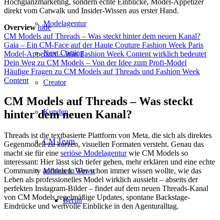
Hochglanzmarketing, sondern echte Einblicke, Model-Appetizer
direkt vom Catwalk und Insider-Wissen aus erster Hand.
Modelagentur
Overview
hide
CM Models auf Threads – Was steckt hinter dem neuen Kanal?
Gaia – Ein CM-Face auf der Haute Couture Fashion Week Paris
Next Casting
Model-Appetizer – Was Fashion Week Content wirklich bedeutet
Dein Weg zu CM Models – Von der Idee zum Profi-Model
Häufige Fragen zu CM Models auf Threads und Fashion Week
Content
Creator
CM Models auf Threads – Was steckt
Kunden
hinter dem neuen Kanal?
Threads ist die textbasierte Plattform von Meta, die sich als direktes
CM Team
Gegenmodell zu kurzen, visuellen Formaten versteht. Genau das
macht sie für eine
seriöse Modelagentur
wie CM Models so
interessant: Hier lässt sich tiefer gehen, mehr erklären und eine echte
Community aufbauen. Wer schon immer wissen wollte, wie das
Models In Town
Leben als professionelles Model wirklich aussieht – abseits der
perfekten Instagram-Bilder – findet auf dem neuen Threads-Kanal
von CM Models regelmäßige Updates, spontane Backstage-
Berlin
Eindrücke und wertvolle Einblicke in den Agenturalltag.