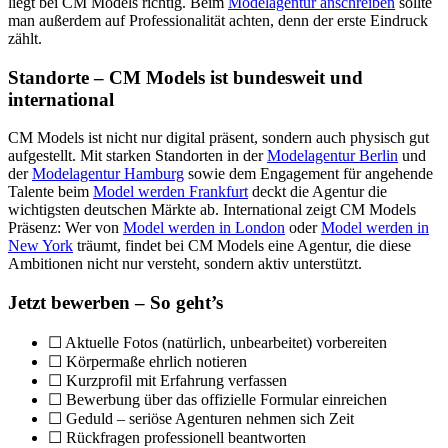
liegt bei CM Models richtig. Beim
Modelagentur anschreiben
sollte
man außerdem auf Professionalität achten, denn der erste Eindruck
zählt.
Standorte – CM Models ist bundesweit und
international
CM Models ist nicht nur digital präsent, sondern auch physisch gut
aufgestellt. Mit starken Standorten in der
Modelagentur Berlin
und
der
Modelagentur Hamburg
sowie dem Engagement für angehende
Talente beim
Model werden Frankfurt
deckt die Agentur die
wichtigsten deutschen Märkte ab. International zeigt CM Models
Präsenz: Wer von
Model werden in London
oder
Model werden in
New York
träumt, findet bei CM Models eine Agentur, die diese
Ambitionen nicht nur versteht, sondern aktiv unterstützt.
Jetzt bewerben – So geht’s
☐ Aktuelle Fotos (natürlich, unbearbeitet) vorbereiten
☐ Körpermaße ehrlich notieren
☐ Kurzprofil mit Erfahrung verfassen
☐ Bewerbung über das offizielle Formular einreichen
☐ Geduld – seriöse Agenturen nehmen sich Zeit
☐ Rückfragen professionell beantworten