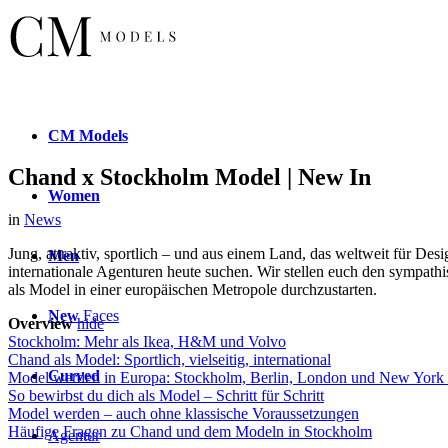
CM
Models
Chand x Stockholm Model | New In
Women
in
News
Jung, attraktiv, sportlich – und aus einem Land, das weltweit für De
Men
internationale Agenturen heute suchen. Wir stellen euch den sympath
als Model in einer europäischen Metropole durchzustarten.
New
Faces
Overview
hide
Stockholm: Mehr als Ikea, H&M und Volvo
Chand als Model: Sportlich, vielseitig, international
Curved
Model werden in Europa: Stockholm, Berlin, London und New York 
So bewirbst du dich als Model – Schritt für Schritt
Model werden – auch ohne klassische Voraussetzungen
Häufige Fragen zu Chand und dem Modeln in Stockholm
Agentur