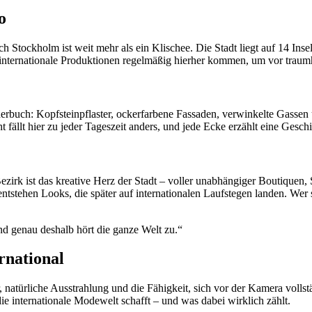
o
tockholm ist weit mehr als ein Klischee. Die Stadt liegt auf 14 Inseln
nternationale Produktionen regelmäßig hierher kommen, um vor traumha
lderbuch: Kopfsteinpflaster, ockerfarbene Fassaden, verwinkelte Gasse
t fällt hier zu jeder Tageszeit anders, und jede Ecke erzählt eine Geschi
zirk ist das kreative Herz der Stadt – voller unabhängiger Boutiquen,
 entstehen Looks, die später auf internationalen Laufstegen landen. Wer 
 und genau deshalb hört die ganze Welt zu.“
ernational
, natürliche Ausstrahlung und die Fähigkeit, sich vor der Kamera volls
e internationale Modewelt schafft – und was dabei wirklich zählt.