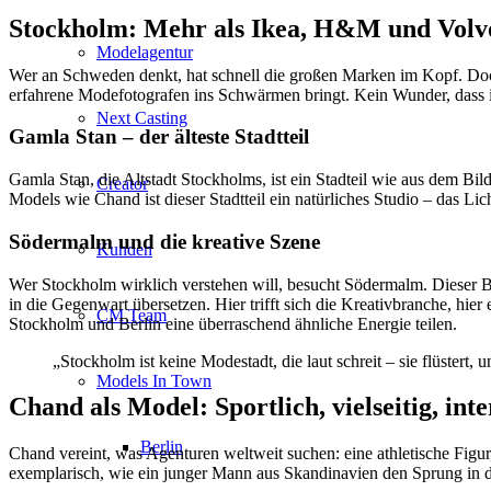
Stockholm: Mehr als Ikea, H&M und Volv
Modelagentur
Wer an Schweden denkt, hat schnell die großen Marken im Kopf. Doch S
erfahrene Modefotografen ins Schwärmen bringt. Kein Wunder, dass i
Next Casting
Gamla Stan – der älteste Stadtteil
Gamla Stan, die Altstadt Stockholms, ist ein Stadteil wie aus dem Bi
Creator
Models wie Chand ist dieser Stadtteil ein natürliches Studio – das Lich
Södermalm und die kreative Szene
Kunden
Wer Stockholm wirklich verstehen will, besucht Södermalm. Dieser Be
in die Gegenwart übersetzen. Hier trifft sich die Kreativbranche, hier
CM Team
Stockholm und Berlin eine überraschend ähnliche Energie teilen.
„Stockholm ist keine Modestadt, die laut schreit – sie flüstert,
Models In Town
Chand als Model: Sportlich, vielseitig, int
Berlin
Chand vereint, was Agenturen weltweit suchen: eine athletische Figur
exemplarisch, wie ein junger Mann aus Skandinavien den Sprung in di