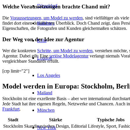
Düsseldorf
Welche Voraussetzungen brachte Chand mit?
Die
Voraussetzungen, um Model zu werden
, sind vielfältiger als v
Hamburg
findet dort einen detaillierten Überblick. Doch Chand zeigt, dass Pers
Eigenschaften, die Fotografen und Kunden gleichermaßen schätzen.
Der Weg von der Idee zur Agentur
Köln
Wer die konkreten
Schritte, um Model zu werden
, verstehen möchte, 
Agentur. Dabei gilt: Eine
seriöse Modelagentur
verlangt niemals Vorab
London
vergleichbare Standards erfüllt.
[crp limit="2"]
Los Angeles
Model werden in Europa: Stockholm, Berl
Mailand
Stockholm ist eine exzellente Basis – aber wer international durchstar
Jede Stadt hat ihre eigenen Regeln, Netzwerke und Chancen. Auch inn
Frankfurt
.
München
Stadt
Stärke
Typische Jobs
Stockholm
Skandinavisches Design, Editorial
Lifestyle, Sport, Fashi
New York