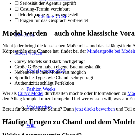
☐ Seriösität der Agentur geprüft
☐ Casting-Termin vereinbart
☐ Modelmappe zusammengestellt
Couture x CM
☐ Fragen für das Gespräch vorbereitet
Model werden – auch ohne klassische Vor
Bewerben
Nicht jeder bringt die klassischen Maße mit – und das ist längst kein 
Körpergröße eine Chance hat, findet bei der
Mindestgröße bei Model
Model werden
Curvy Models sind stark nachgefragt
Große Größen haben eigene Buchungskanäle
Model werden 2026
Nebenberufliches Modeln ist möglich
Sportliche Types wie Chand: sehr gefragt
Authentizität schlägt Perfektion
Fashion Weeks
Wer als
Curvy Model
durchstarten möchte oder Informationen zu
Mod
den Alltag komplett umzukrempeln. Und wer wissen will, was am En
Modemarken
Bereit für den nächsten Schritt? Dann
jetzt direkt bewerben
und Teil e
Häufige Fragen zu Chand und dem Modeln
Wiki