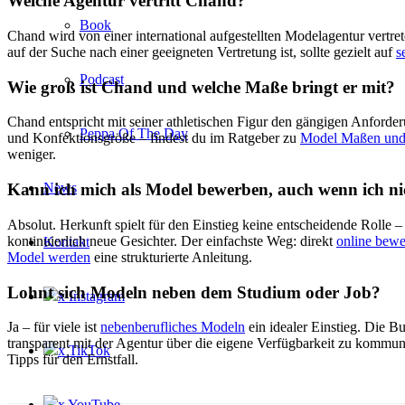
Welche Agentur vertritt Chand?
Book
Chand wird von einer international aufgestellten Modelagentur vertrete
auf der Suche nach einer geeigneten Vertretung ist, sollte gezielt auf
s
Podcast
Wie groß ist Chand und welche Maße bringt er mit?
Chand entspricht mit seiner athletischen Figur den gängigen Anfor
Peppa Of The Day
und Konfektionsgröße – findest du im Ratgeber zu
Model Maßen und
weniger.
News
Kann ich mich als Model bewerben, auch wenn ich 
Absolut. Herkunft spielt für den Einstieg keine entscheidende Rolle 
kontinuierlich neue Gesichter. Der einfachste Weg: direkt
online bew
Kontakt
Model werden
eine strukturierte Anleitung.
Lohnt sich Modeln neben dem Studium oder Job?
x Instagram
Ja – für viele ist
nebenberufliches Modeln
ein idealer Einstieg. Die Bu
transparent mit der Agentur über die eigene Verfügbarkeit zu komm
x TikTok
Tipps für den Ernstfall.
x YouTube