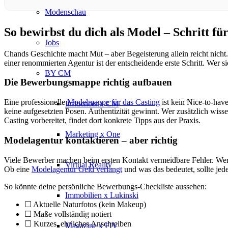
Modenschau
So bewirbst du dich als Model – Schritt für
Jobs
Chands Geschichte macht Mut – aber Begeisterung allein reicht nicht. 
einer renommierten Agentur ist der entscheidende erste Schritt. Wer si
BY CM
Die Bewerbungsmappe richtig aufbauen
Eine professionelle
Modelmappe für das Casting
ist kein Nice-to-have
Influencer x CM
keine aufgesetzten Posen. Authentizität gewinnt. Wer zusätzlich wis
Casting vorbereitet, findet dort konkrete Tipps aus der Praxis.
Marketing x One
Modelagentur kontaktieren – aber richtig
Viele Bewerber machen beim ersten Kontakt vermeidbare Fehler. Wer 
Virtual Reality
Ob eine
Modelagentur Geld verlangt
und was das bedeutet, sollte jede
So könnte deine persönliche Bewerbungs-Checkliste aussehen:
Immobilien x Lukinski
☐ Aktuelle Naturfotos (kein Makeup)
☐ Maße vollständig notiert
☐ Kurzes, ehrliches Anschreiben
Magazine x FIV