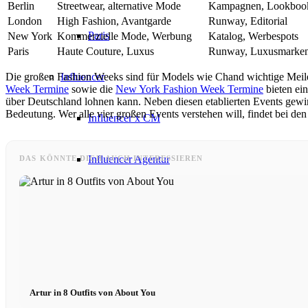
Berlin
Streetwear, alternative Mode
Kampagnen, Lookboo
London
High Fashion, Avantgarde
Runway, Editorial
Paris
New York
Kommerzielle Mode, Werbung
Katalog, Werbespots
Paris
Haute Couture, Luxus
Runway, Luxusmarke
Influencer
Die großen Fashion Weeks sind für Models wie Chand wichtige Meile
Week Termine
sowie die
New York Fashion Week Termine
bieten ei
über Deutschland lohnen kann. Neben diesen etablierten Events gew
Bedeutung. Wer alle vier großen Events verstehen will, findet bei de
Influencer x CM
Influencer Agentur
DAS KÖNNTE DICH AUCH INTERESSIEREN
Influencer Marketing
Performance Marketing
Management
Artur in 8 Outfits von About You