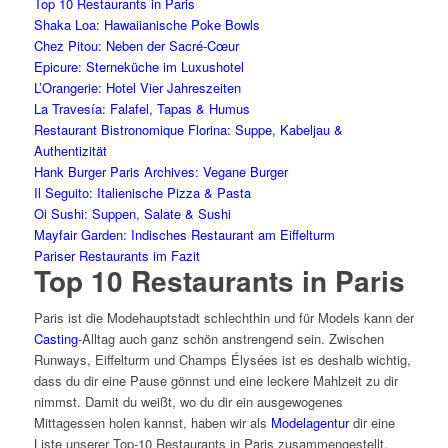
Top 10 Restaurants in Paris
Shaka Loa: Hawaiianische Poke Bowls
Chez Pitou: Neben der Sacré-Cœur
Epicure: Sterneküche im Luxushotel
L’Orangerie: Hotel Vier Jahreszeiten
La Travesía: Falafel, Tapas & Humus
Restaurant Bistronomique Florina: Suppe, Kabeljau &
Authentizität
Hank Burger Paris Archives: Vegane Burger
Il Seguito: Italienische Pizza & Pasta
Oi Sushi: Suppen, Salate & Sushi
Mayfair Garden: Indisches Restaurant am Eiffelturm
Pariser Restaurants im Fazit
Top 10 Restaurants in Paris
Paris ist die Modehauptstadt schlechthin und für Models kann der
Casting
-Alltag auch ganz schön anstrengend sein. Zwischen
Runways, Eiffelturm und Champs Élysées ist es deshalb wichtig,
dass du dir eine Pause gönnst und eine leckere Mahlzeit zu dir
nimmst. Damit du weißt, wo du dir ein ausgewogenes
Mittagessen holen kannst, haben wir als
Modelagentur
dir eine
Liste unserer Top-10 Restaurants in Paris zusammengestellt.