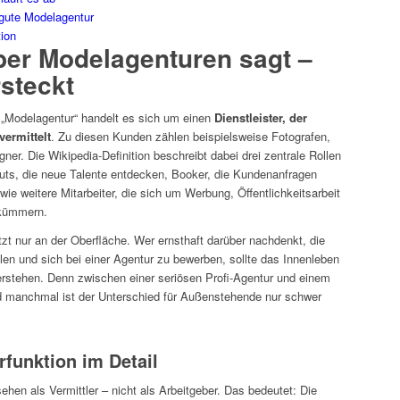
 gute Modelagentur
tion
ber Modelagenturen sagt –
steckt
„Modelagentur“ handelt es sich um einen
Dienstleister, der
ermittelt
. Zu diesen Kunden zählen beispielsweise Fotografen,
r. Die Wikipedia-Definition beschreibt dabei drei zentrale Rollen
uts, die neue Talente entdecken, Booker, die Kundenanfragen
ie weitere Mitarbeiter, die sich um Werbung, Öffentlichkeitsarbeit
 kümmern.
ratzt nur an der Oberfläche. Wer ernsthaft darüber nachdenkt, die
len und sich bei einer Agentur zu bewerben, sollte das Innenleben
rstehen. Denn zwischen einer seriösen Profi-Agentur und einem
nd manchmal ist der Unterschied für Außenstehende nur schwer
rfunktion im Detail
ehen als Vermittler – nicht als Arbeitgeber. Das bedeutet: Die