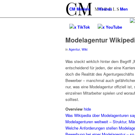
CM
Models
Women
Men
x TikTok
x YouTube
Modelagentur Wikipedi
in
Agentur
,
Wiki
Was steckt wirklich hinter dem Begriff
entscheidend für jeden, der eine Karrier
doch die Realität des Agenturgeschäfts 
Bewerber – manchmal auch gefährlicher a
nur, was eine Modelagentur offiziell ist,
einzelnen Mitarbeiter spielen und worau
solltest.
Overview
hide
Was Wikipedia über Modelagenturen sag
Modelagenturen weltweit – Struktur, Mä
Welche Anforderungen stellen Modelage
Bewerbung bei einer Modelagentur – so 