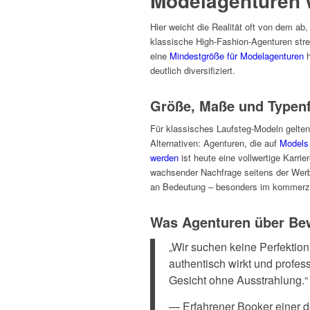
Modelagenturen 
Hier weicht die Realität oft von dem a
klassische High-Fashion-Agenturen str
eine
Mindestgröße für Modelagenturen
h
deutlich diversifiziert.
Größe, Maße und Typen
Für klassisches Laufsteg-Modeln gelten
Alternativen: Agenturen, die auf
Models
werden
ist heute eine vollwertige Karr
wachsender Nachfrage seitens der Wer
an Bedeutung – besonders im kommerzie
Was Agenturen über Be
„Wir suchen keine Perfektion
authentisch wirkt und professi
Gesicht ohne Ausstrahlung.“
— Erfahrener Booker einer 