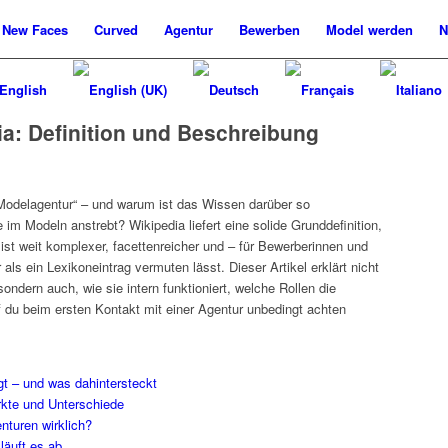
New
Faces
Curved
Agentur
Bewerben
Model werden
N
a: Definition und Beschreibung
 „Modelagentur“ – und warum ist das Wissen darüber so
e im Modeln anstrebt? Wikipedia liefert eine solide Grunddefinition,
ist weit komplexer, facettenreicher und – für Bewerberinnen und
ls ein Lexikoneintrag vermuten lässt. Dieser Artikel erklärt nicht
 sondern auch, wie sie intern funktioniert, welche Rollen die
f du beim ersten Kontakt mit einer Agentur unbedingt achten
t – und was dahintersteckt
rkte und Unterschiede
nturen wirklich?
läuft es ab