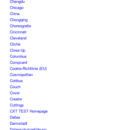
Chengdu
Chicago
China
Chongqing
Choreografie
Cincinnati
Cleveland
Clichè
Close-Up
Columbus
Compcard
Cookie-Richtlinie (EU)
Cosmopolitan
Cottbus
Couch
Cover
Creator
Cuttings
CXT TEST Homepage
Dallas
Darmstadt
Datenschutzerklärung