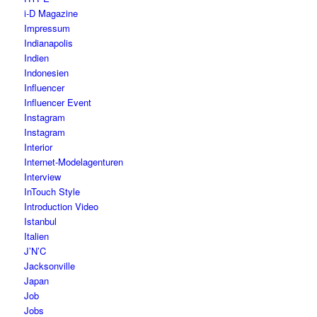
i-D Magazine
Impressum
Indianapolis
Indien
Indonesien
Influencer
Influencer Event
Instagram
Instagram
Interior
Internet-Modelagenturen
Interview
InTouch Style
Introduction Video
Istanbul
Italien
J’N’C
Jacksonville
Japan
Job
Jobs