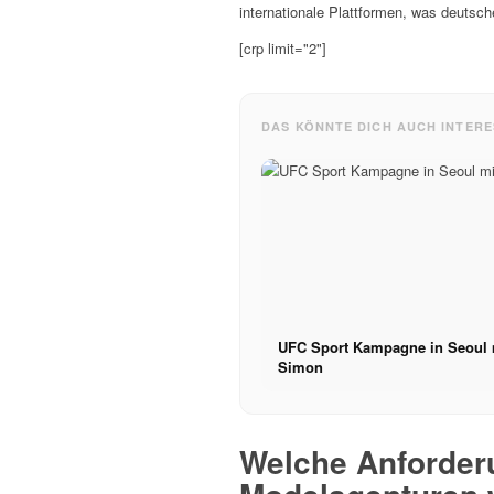
internationale Plattformen, was deutsc
[crp limit="2"]
DAS KÖNNTE DICH AUCH INTERE
UFC Sport Kampagne in Seoul 
Simon
Welche Anforder