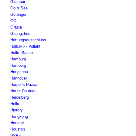
Glamour
Go & See
Göttingen
GQ
Grazia
Guangzhou
Haftungsausschluss
Halbakt- / Vollakt
Halle (Saale)
Hamburg
Hamburg
Hangzhou
Hannover
Harper’s Bazaar
Haute Couture
Heidelberg
Hello
History
Hongkong
Honorar
Houston
HYPE