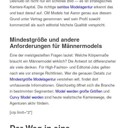
Desnudo ist nicht nur ein schönes Bild — es ist strategisches
Karriere-Kapital. Die richtige
seriöse Modelagentur
erkennt das
und baut darauf auf. CM Models hat Aaron genau aus diesem
Grund unter Vertrag genommen: weil sein Profil sowohl
kommerziell als auch editorial höchste Qualität verspricht.
Mindestgröße und andere
Anforderungen für Männermodels
Eine der meistgestellten Fragen lautet: Welche Körpermaße
braucht ein Männermodel wirklich? Die Antwort ist differenzierter
als viele denken. Für High-Fashion- und Editorial-Jobs gelten
nach wie vor strenge Richtlinien. Wer die genauen Details zur
Mindestgröße Modelagentur
verstehen will, findet dort
umfassende Informationen. Gleichzeitig öffnet sich die Branche
in bestimmten Segmenten:
Model werden große Größen
und
Curvy Model werden
sind heute realistische Karrierewege, die
Agenturen aktiv fördern.
[crp limit="2"]
Der Weg in eine