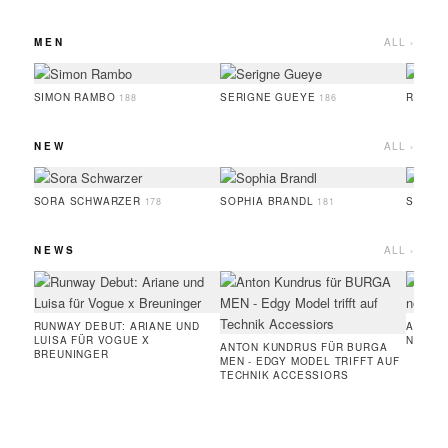
MEN
ALL ›
SIMON RAMBO
SERIGNE GUEYE
RUFUS
188
186
NEW
ALL ›
SORA SCHWARZER
SOPHIA BRANDL
SERIG
178
181
NEWS
ALL ›
RUNWAY DEBUT: ARIANE UND
AMIE 
LUISA FÜR VOGUE X
NEUE 
ANTON KUNDRUS FÜR BURGA
BREUNINGER
MEN - EDGY MODEL TRIFFT AUF
TECHNIK ACCESSIORS