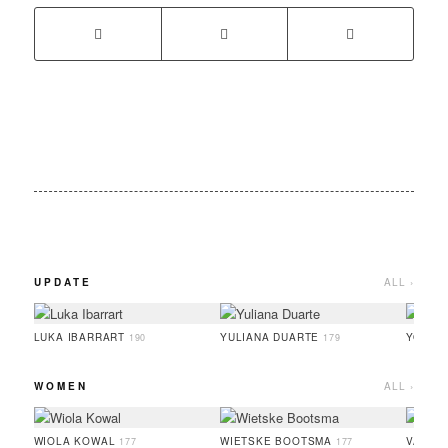
UPDATE
ALL ›
LUKA IBARRART
YULIANA DUARTE
YOO H
190
179
WOMEN
ALL ›
WIOLA KOWAL
WIETSKE BOOTSMA
VALER
177
177