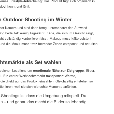
odernes
Lifestyle-Advertising
: Das Produkt fügt sich organisch in
lbst kennt und fühlt.
 Outdoor-Shooting im Winter
der Kamera und sind dann fertig, unterschätzt den Aufwand
ng bedeutet: wenig Tageslicht, Kälte, die sich im Gesicht zeigt,
ht vollständig kontrollieren lässt. Makeup muss kälteresistent
 und die Mimik muss trotz frierender Zehen entspannt und natürlich
tsmärkte als Set wählen
 solchen Locations um
emotionale Nähe zur Zielgruppe
. Bilder,
ril. Ein echter Weihnachtsmarkt transportiert Wärme,
ie direkt auf das Produkt einzahlen. Gleichzeitig entstehen so
ktionieren, weil sie sich wie echte Momente anfühlen.
Shootings ist, dass die Umgebung mitspielt. Du
eren – und genau das macht die Bilder so lebendig