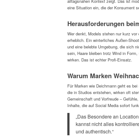
alltagsnahen Kontext zeigt. Das ist m
eine Situation ein, die der Konsument se
Herausforderungen beim
Wer denkt, Models stehen nur kurz vor 
erheblich. Ein winterliches Außen-Shooti
und eine belebte Umgebung, die sich nic
sein, Haare bleiben trotz Wind in Form,
wirken. Das ist echter Profi-Einsatz.
Warum Marken Weihnach
Für Marken wie Deichmann geht es bei
die in Studios entstehen, wirken oft ste
Gemeinschaft und Vorfreude – Gefühle, d
Inhalte, die auf Social Media sofort fun
„Das Besondere an Location-
kannst nicht alles kontrolli
und authentisch.“