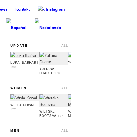
ews
Kontakt
x Instagram
UPDATE
ALL ›
YASMIN ZITMAN
OLE 
174
LUKA IBARRART
YOO HARU
186
190
YULIANA
DUARTE
179
WOMEN
ALL ›
VALERIA
SYLWI
KABLUKA
180
181
WIOLA KOWAL
177
WIETSKE
VALERIIA
BOOTSMA
MOLYBOHA
177
180
MEN
ALL ›