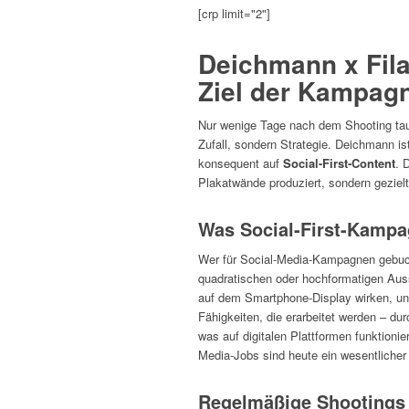
[crp limit="2"]
Deichmann x Fila
Ziel der Kampag
Nur wenige Tage nach dem Shooting tauc
Zufall, sondern Strategie. Deichmann i
konsequent auf
Social-First-Content
. 
Plakatwände produziert, sondern gezielt
Was Social-First-Kampa
Wer für Social-Media-Kampagnen gebuch
quadratischen oder hochformatigen Aussc
auf dem Smartphone-Display wirken, u
Fähigkeiten, die erarbeitet werden – du
was auf digitalen Plattformen funktionie
Media-Jobs sind heute ein wesentlicher
Regelmäßige Shootings 