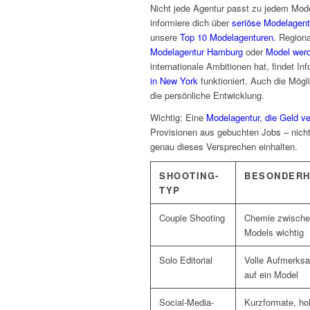
Nicht jede Agentur passt zu jedem Model
informiere dich über
seriöse Modelagent
unsere
Top 10 Modelagenturen
. Region
Modelagentur Hamburg
oder
Model werd
internationale Ambitionen hat, findet I
in New York
funktioniert. Auch die Mögl
die persönliche Entwicklung.
Wichtig: Eine
Modelagentur, die Geld ve
Provisionen aus gebuchten Jobs – nich
genau dieses Versprechen einhalten.
SHOOTING-
BESONDERH
TYP
Couple Shooting
Chemie zwisch
Models wichtig
Solo Editorial
Volle Aufmerks
auf ein Model
Social-Media-
Kurzformate, ho