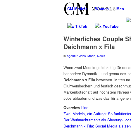
CM
Models
Women
Men
x TikTok
x YouTube
Winterliches Couple S
Deichmann x Fila
in
Agentur
,
Jobs
,
Mode
,
News
Wenn zwei Models gleichzeitig für dens
besondere Dynamik – und genau das ha
Deichmann x Fila
bewiesen. Mitten im
Glühweinbechern und festlich geschmück
Markenbotschaft auf höchstem Niveau v
Jobs ablaufen und was das für angehende
Overview
hide
Zwei Models, ein Auftrag: So funktionie
Der Weihnachtsmarkt als Shooting-Locat
Deichmann x Fila: Social Media als zen