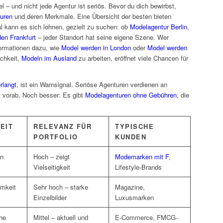
 – und nicht jede Agentur ist seriös. Bevor du dich bewirbst,
uren
und deren Merkmale. Eine Übersicht der besten bieten
al kann es sich lohnen, gezielt zu suchen: ob
Modelagentur Berlin
,
en Frankfurt
– jeder Standort hat seine eigene Szene. Wer
nformationen dazu, wie
Model werden in London
oder
Model werden
ichkeit,
Modeln im Ausland
zu arbeiten, eröffnet viele Chancen für
rlangt
, ist ein Warnsignal. Seriöse Agenturen verdienen an
t vorab. Noch besser: Es gibt
Modelagenturen ohne Gebühren
, die
EIT
RELEVANZ FÜR
TYPISCHE
PORTFOLIO
KUNDEN
en
Hoch – zeigt
Modemarken mit F
,
Vielseitigkeit
Lifestyle-Brands
amkeit
Sehr hoch – starke
Magazine,
Einzelbilder
Luxusmarken
he
Mittel – aktuell und
E-Commerce, FMCG-