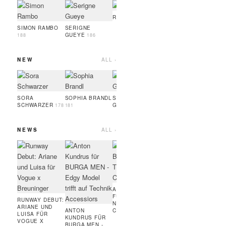
OSAYI TURAY
NOAH
LEEU
189
RUFUS ROTH
189
SIMON RAMBO
SERIGNE
GUEYE
188
186
NEW
ALL ›
OSAYI TURAY
LINA
HESP
189
SORA
SOPHIA BRANDL
SERIGNE
SCHWARZER
GUEYE
178
181
186
NEWS
ALL ›
MARC JACOBS
ART
BEAUTY:
FÜR
BRONZER,
RUN
WIMPERNTUSCHE,
COUR
FOUNDATION,
MODE
HIGHLINER
AMIE BANGURA
FÜR TEVEO'S
RUNWAY DEBUT:
NEUE
ARIANE UND
ANTON
CONTRASTLINE
LUISA FÜR
KUNDRUS FÜR
VOGUE X
BURGA MEN -