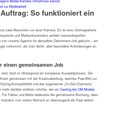
eigene Model-Karriere mitnehmen kannst
d zur Modelarbeit
Auftrag: So funktioniert ein
 nur zwei Menschen vor einer Kamera. Es ist eine choreografierte
rsprache und Markenkonsistenz perfekt ineinandergreifen
 von unserer Agentur für denselben Deichmann-Job gebucht – ein
figer vorkommt, als man denkt, aber besondere Anforderungen an
ür einen gemeinsamen Job
wird, läuft im Hintergrund ein komplexer Auswahlprozess. Der
iniert gemeinsam mit der Kreativabteilung, welches Paar-Bild zur
Styling-Kompatibilität und das sogenannte „On-Set-Chemistry-
er mehr darüber erfahren möchte, wie ein
Casting bei CM Models
ails. Für Fabian und Marie bedeutete die gemeinsame Buchung, dass
nd trotzdem vom ersten Moment an überzeugend als Paar wirken