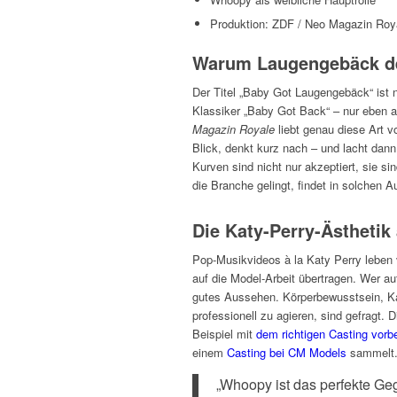
Produktion: ZDF / Neo Magazin Roy
Warum Laugengebäck der 
Der Titel „Baby Got Laugengebäck“ ist n
Klassiker „Baby Got Back“ – nur eben
Magazin Royale
liebt genau diese Art 
Blick, denkt kurz nach – und lacht dann
Kurven sind nicht nur akzeptiert, sie s
die Branche gelingt, findet in solchen Au
Die Katy-Perry-Ästhetik a
Pop-Musikvideos à la Katy Perry leben 
auf die Model-Arbeit übertragen. Wer au
gutes Aussehen. Körperbewusstsein, Ka
professionell zu agieren, sind gefragt.
Beispiel mit
dem richtigen Casting vorbe
einem
Casting bei CM Models
sammelt
„Whoopy ist das perfekte Ge