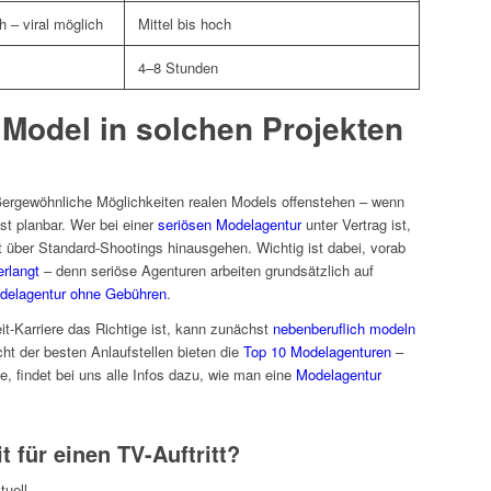
 – viral möglich
Mittel bis hoch
4–8 Stunden
 Model in solchen Projekten
ßergewöhnliche Möglichkeiten realen Models offenstehen – wenn
ist planbar. Wer bei einer
seriösen Modelagentur
unter Vertrag ist,
über Standard-Shootings hinausgehen. Wichtig ist dabei, vorab
rlangt
– denn seriöse Agenturen arbeiten grundsätzlich auf
delagentur ohne Gebühren
.
eit-Karriere das Richtige ist, kann zunächst
nebenberuflich modeln
t der besten Anlaufstellen bieten die
Top 10 Modelagenturen
–
, findet bei uns alle Infos dazu, wie man eine
Modelagentur
t für einen TV-Auftritt?
tuell