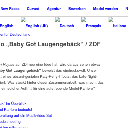
New
Faces
Curved
Agentur
Bewerben
Model werden
N
o „Baby Got Laugengebäck“ / ZDF
n Royale
auf ZDFneo eine Idee hat, wird daraus selten etwas
aby Got Laugengebäck“
beweist das eindrucksvoll. Unser
 eines absurd-genialen Katy-Perry-Tributs, das Late-Night-
briert. Was steckt hinter dieser Zusammenarbeit, was macht das
in solcher Auftritt für eine aufstrebende Model-Karriere?
k“ im Überblick
el-Karriere bedeutet
ereitung auf ein Musikvideo-Set
Modelshooting
jekten mitmachen