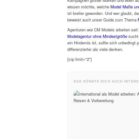
Kampagnen großer Marken und eben auc
wissen möchte, welche
Model Maße un
ist breiter geworden. Und wer glaubt, d
beweist auch unser Guide zum Thema
Agenturen wie CM Models arbeiten seit 
Modelagentur ohne Mindestgröße
sucht 
ein Hindernis ist, sollte sich unbedingt
differenzierter als viele denken.
[crp limit="2"]
DAS KÖNNTE DICH AUCH INTERE