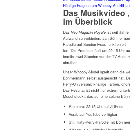
Häufige Fragen zum Whoopy-Auftritt und
Das Musikvideo 
im Überblick
Das
Neo Magazin Royale
ist seit Jahre
Aufwand zu verbinden. Jan Böhmermann
Parodie auf Senderniveau funktioniert
fort. Die Premiere läuft um 22:15 Uhr 
bereits zwei Stunden vor der TV-Ausst
abrufbar.
Unser Whoopy-Model spielt darin die we
Böhmermann selbst ausgesucht hat. Der 
Perry-Universum: knallige Farben, cho
Das Resultat ist nicht nur extrem unter
Model steckt, das auf eine solche Bühn
Premiere: 22:15 Uhr auf ZDFneo
Vorab auf YouTube verfügbar
Stil: Katy-Perry-Parodie mit Böhme
Whoopy als weibliche Hauptrolle