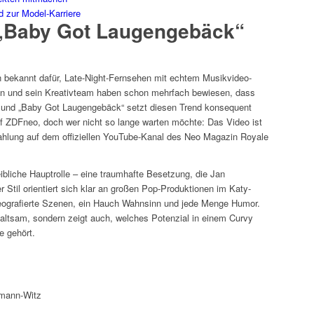
 zur Model-Karriere
„Baby Got Laugengebäck“
n bekannt dafür, Late-Night-Fernsehen mit echtem Musikvideo-
 und sein Kreativteam haben schon mehrfach bewiesen, dass
 – und „Baby Got Laugengebäck“ setzt diesen Trend konsequent
auf ZDFneo, doch wer nicht so lange warten möchte: Das Video ist
rahlung auf dem offiziellen YouTube-Kanal des Neo Magazin Royale
ibliche Hauptrolle – eine traumhafte Besetzung, die Jan
Stil orientiert sich klar an großen Pop-Produktionen im Katy-
reografierte Szenen, ein Hauch Wahnsinn und jede Menge Humor.
haltsam, sondern zeigt auch, welches Potenzial in einem Curvy
e gehört.
rmann-Witz