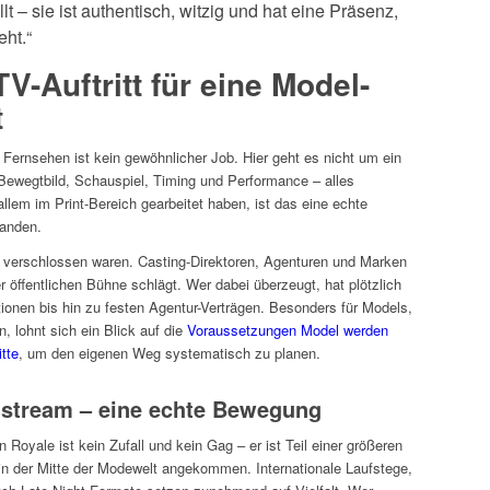
t – sie ist authentisch, witzig und hat eine Präsenz,
eht.“
V-Auftritt für eine Model-
t
n Fernsehen ist kein gewöhnlicher Job. Hier geht es nicht um ein
 Bewegtbild, Schauspiel, Timing und Performance – alles
 allem im Print-Bereich gearbeitet haben, ist das eine echte
anden.
er verschlossen waren. Casting-Direktoren, Agenturen und Marken
r öffentlichen Bühne schlägt. Wer dabei überzeugt, hat plötzlich
ionen bis hin zu festen Agentur-Verträgen. Besonders für Models,
, lohnt sich ein Blick auf die
Voraussetzungen Model werden
tte
, um den eigenen Weg systematisch zu planen.
stream – eine echte Bewegung
Royale ist kein Zufall und kein Gag – er ist Teil einer größeren
in der Mitte der Modewelt angekommen. Internationale Laufstege,