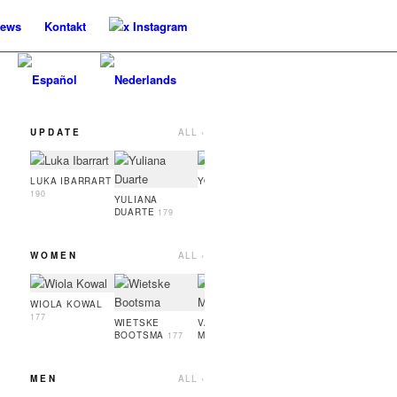
ews
Kontakt
x Instagram
UPDATE
ALL ›
YASMIN ZITMAN
OLE 
174
LUKA IBARRART
YOO HARU
186
190
YULIANA
DUARTE
179
WOMEN
ALL ›
VALERIA
SYLWI
KABLUKA
180
181
WIOLA KOWAL
177
WIETSKE
VALERIIA
BOOTSMA
MOLYBOHA
177
180
MEN
ALL ›