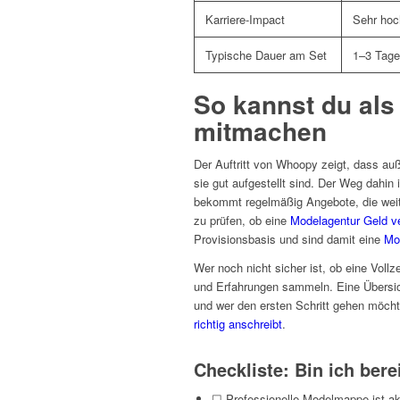
Karriere-Impact
Sehr hoch
Typische Dauer am Set
1–3 Tage
So kannst du als
mitmachen
Der Auftritt von Whoopy zeigt, dass au
sie gut aufgestellt sind. Der Weg dahin 
bekommt regelmäßig Angebote, die weit 
zu prüfen, ob eine
Modelagentur Geld ve
Provisionsbasis und sind damit eine
Mo
Wer noch nicht sicher ist, ob eine Vollz
und Erfahrungen sammeln. Eine Übersich
und wer den ersten Schritt gehen möchte
richtig anschreibt
.
Checkliste: Bin ich berei
☐ Professionelle Modelmappe ist ak