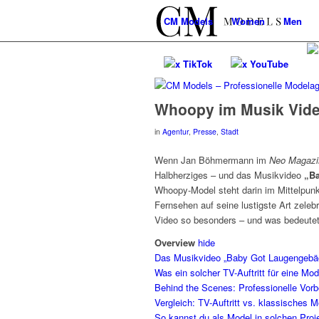
CM
Models
Women
Men
x TikTok
x YouTube
Whoopy im Musik Vide
in
Agentur
,
Presse
,
Stadt
Wenn Jan Böhmermann im
Neo Magazi
Halbherziges – und das Musikvideo
„B
Whoopy-Model steht darin im Mittelpunkt
Fernsehen auf seine lustigste Art zele
Video so besonders – und was bedeutet e
Overview
hide
Das Musikvideo „Baby Got Laugengebäc
Was ein solcher TV-Auftritt für eine Mod
Behind the Scenes: Professionelle Vorb
Vergleich: TV-Auftritt vs. klassisches 
So kannst du als Model in solchen Pro