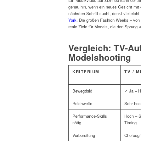
Ein Musikvideo auf ZDFneo kann der Sta
genau hin, wenn ein neues Gesicht mit
nächsten Schritt sucht, denkt vielleicht
York
. Die großen Fashion Weeks – von
reale Ziele für Models, die den Sprung 
Vergleich: TV-Auf
Modelshooting
KRITERIUM
TV / 
Bewegtbild
✓ Ja – H
Reichweite
Sehr hoc
Performance-Skills
Hoch – S
nötig
Timing
Vorbereitung
Choreogra