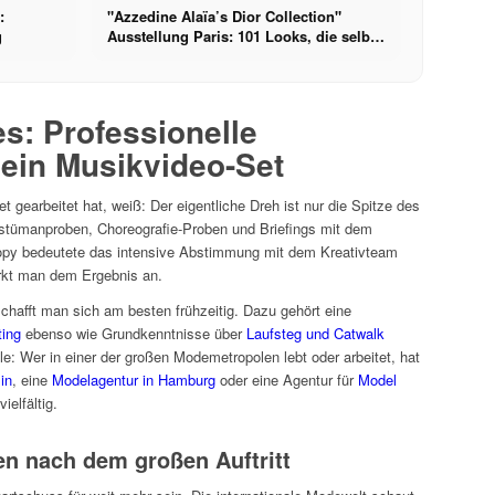
:
"Azzedine Alaïa’s Dior Collection"
g
Ausstellung Paris: 101 Looks, die selbst
Dior nicht mehr hat
s: Professionelle
 ein Musikvideo-Set
 gearbeitet hat, weiß: Der eigentliche Dreh ist nur die Spitze des
ostümanproben, Choreografie-Proben und Briefings mit dem
py bedeutete das intensive Abstimmung mit dem Kreativteam
kt man dem Ergebnis an.
chafft man sich am besten frühzeitig. Dazu gehört eine
ing
ebenso wie Grundkenntnisse über
Laufsteg und Catwalk
lle: Wer in einer der großen Modemetropolen lebt oder arbeitet, hat
in
, eine
Modelagentur in Hamburg
oder eine Agentur für
Model
ielfältig.
en nach dem großen Auftritt