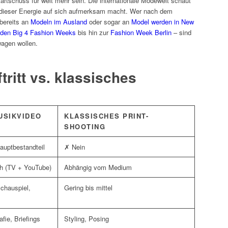
rtschuss für weit mehr sein. Die internationale Modewelt schaut
 dieser Energie auf sich aufmerksam macht. Wer nach dem
 bereits an
Modeln im Ausland
oder sogar an
Model werden in New
den Big 4 Fashion Weeks
bis hin zur
Fashion Week Berlin
– sind
wagen wollen.
tritt vs. klassisches
MUSIKVIDEO
KLASSISCHES PRINT-
SHOOTING
auptbestandteil
✗ Nein
h (TV + YouTube)
Abhängig vom Medium
chauspiel,
Gering bis mittel
fie, Briefings
Styling, Posing