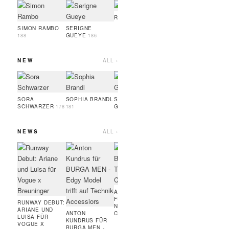
OSAYI TURAY
NOAH
LEEU
189
RUFUS ROTH
189
SIMON RAMBO
SERIGNE
GUEYE
188
186
NEW
ALL ›
OSAYI TURAY
LINA
HESP
189
SORA
SOPHIA BRANDL
SERIGNE
SCHWARZER
GUEYE
178
181
186
NEWS
ALL ›
MARC JACOBS
ART
BEAUTY:
FÜR
BRONZER,
RUN
WIMPERNTUSCHE,
COUR
FOUNDATION,
MODE
HIGHLINER
AMIE BANGURA
FÜR TEVEO'S
RUNWAY DEBUT:
NEUE
ARIANE UND
ANTON
CONTRASTLINE
LUISA FÜR
KUNDRUS FÜR
VOGUE X
BURGA MEN -