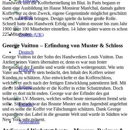
Handwerk und die Kofferherstellung im Blut. In Paris begann er
dann eine Ausbildung im Hause Monsieur Maréchal, damals galten
Koffer nur zu dem Zweck, eigene Gegenstände möglichst geschützt
von A nach B zu bringen. Design spielte da keine große Rolle.
Schnell hatte das Handwerk Erfolg und Vuitton musste bis zum Jahr
1900 über 100 Mitarbeiter einstellen. 14 Jahre später waren es schon
225 Mitarbeiter.
George Vuitton – Erfindung von Muster & Schloss
George Vuitton ist der Sohn des Handwerkers Louis Vuitton. Das
Atelier seines Vaters übernahm er, denn es war nun fester
Bestandteil der Familie und wurde einfach weitergenutzt. Wie sein
Vater auch, war er stets bedacht, den Inhalt des Koffers seiner
Kunden zu schützen. Also entwickelte er das Kofferschloss,
welches er auch nach der fertigen Entwicklung patentieren ließ. Mit
dieser Idee verwandelte er die Koffer in echte Schatztruhen. Doch
sollte es dort nicht enden. George war der Erfinder des gut
bekannten LV-Musters, welches selbst heute niemandem fremd sein
sollte. Stilistisch war das Braune Muster an den Jugendstil angelehnt
und es sollte die Koffer vor Fälschungen schützen. Dank George
expandierte das Label in die gesamte Welt und wurde in Städten wie
New York sehr präsent.