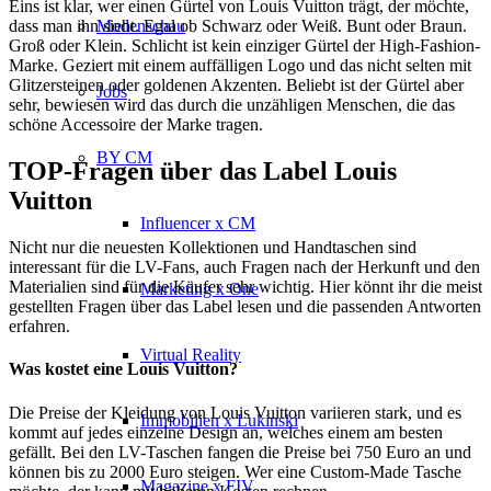
Eins ist klar, wer einen Gürtel von Louis Vuitton trägt, der möchte,
Modenschau
dass man ihn sieht. Egal ob Schwarz oder Weiß. Bunt oder Braun.
Groß oder Klein. Schlicht ist kein einziger Gürtel der High-Fashion-
Marke. Geziert mit einem auffälligen Logo und das nicht selten mit
Glitzersteinen oder goldenen Akzenten. Beliebt ist der Gürtel aber
Jobs
sehr, bewiesen wird das durch die unzähligen Menschen, die das
schöne Accessoire der Marke tragen.
BY CM
TOP-Fragen über das Label Louis
Vuitton
Influencer x CM
Nicht nur die neuesten Kollektionen und Handtaschen sind
interessant für die LV-Fans, auch Fragen nach der Herkunft und den
Materialien sind für die Käufer sehr wichtig. Hier könnt ihr die meist
Marketing x One
gestellten Fragen über das Label lesen und die passenden Antworten
erfahren.
Virtual Reality
Was kostet eine Louis Vuitton?
Die Preise der Kleidung von Louis Vuitton variieren stark, und es
Immobilien x Lukinski
kommt auf jedes einzelne Design an, welches einem am besten
gefällt. Bei den LV-Taschen fangen die Preise bei 750 Euro an und
können bis zu 2000 Euro steigen. Wer eine Custom-Made Tasche
Magazine x FIV