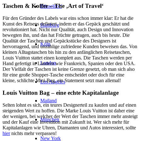
Taschen & Koffer – The ‚Art of Travel‘
Düsseldorf
Für den Gründer des Labels war eins schon immer klar: Er hat die
Kunst des Reisens definiert, indem er das Gepäck geschätzt und
Hamburg
revolutioniert hat. Nicht nur Qualität, auch Design und Innovation
bewegten ihn, und das hat Früchte getragen, auch bis heute. Die
Qualität der Taschen und Gepäckstücke des Designers ist
Köln
hervorragend, und unzählige zufriedene Kunden beweisen das. Von
kleinen Alltagstaschen bis hin zu den anfänglichen Reisetaschen,
Louis Vuitton stattet einen komplett aus. Die Taschen werden per
London
Hand gefertigt in Ländern wie Frankreich, Spanien oder den USA.
Der Vielfalt der Taschen ist keine Grenze gesetzt, ob man sich also
für eine große Shopper-Tasche entscheidet oder doch für eine
kleine, schlichte Mini-Bag, ein Statement setzt man allemal!
Los Angeles
Louis Vuitton Bag – eine echte Kapitalanlage
Mailand
Selten lohnt es sich, ein teures Designerteil zu kaufen und auf einen
steigenden Wert zu hoffen. Die Marke Louis Vuitton ist daher eine
der wenigen, bei welcher der Wert der Taschen immer mehr ansteigt
München
und der Kauf eine Investition mit Zukunft ist. Wer sich mehr für
Kapitalanlagen wie Uhren, Diamanten und Autos interessiert, sollte
hier
nichts mehr verpassen!
New York