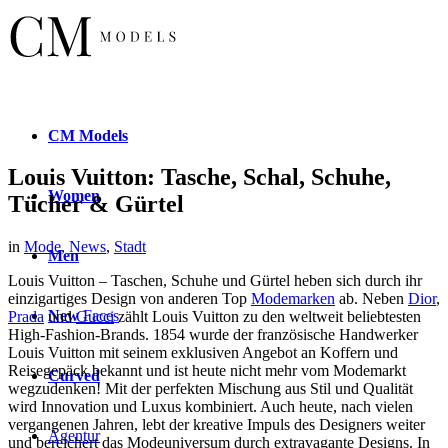
CM
Models
Louis Vuitton: Tasche, Schal, Schuhe,
Women
Tücher & Gürtel
in
Mode
,
News
,
Stadt
Men
Louis Vuitton – Taschen, Schuhe und Gürtel heben sich durch ihr
einzigartiges Design von anderen Top
Modemarken
ab. Neben
Dior
,
New
Faces
Prada
und
Gucci
zählt Louis Vuitton zu den weltweit beliebtesten
High-Fashion-Brands. 1854 wurde der französische Handwerker
Louis Vuitton mit seinem exklusiven Angebot an Koffern und
Reisegepäck bekannt und ist heute nicht mehr vom Modemarkt
Curved
wegzudenken! Mit der perfekten Mischung aus Stil und Qualität
wird Innovation und Luxus kombiniert. Auch heute, nach vielen
vergangenen Jahren, lebt der kreative Impuls des Designers weiter
Agentur
und bereichert das Modeuniversum durch extravagante Designs. In