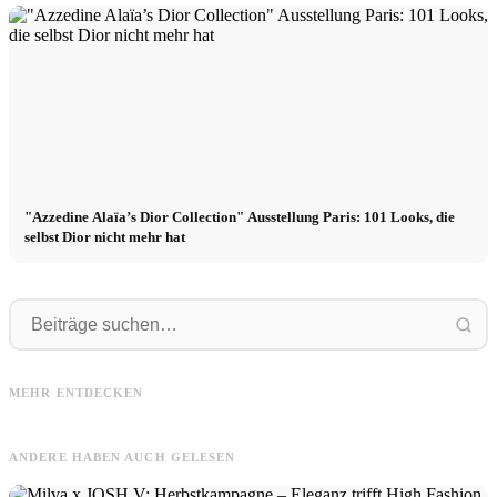
"Azzedine Alaïa’s Dior Collection" Ausstellung Paris: 101 Looks, die
selbst Dior nicht mehr hat
Balenciaga
Dior
Balenciaga x Pierpaolo Piccioli:
Dior x Jonathan Anderson (vorher
Neuer Creative Director folgt auf
F
MEHR ENTDECKEN
Loewe): Neuer Creative Director
Demna
K
ANDERE HABEN AUCH GELESEN