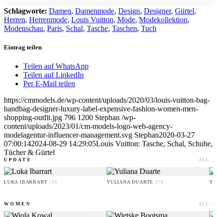
Schlagworte:
Damen
,
Damenmode
,
Design
,
Designer
,
Gürtel
,
Herren
,
Herrenmode
,
Louis Vuitton
,
Mode
,
Modekollektion
,
Modenschau
,
Paris
,
Schal
,
Tasche
,
Taschen
,
Tuch
Eintrag teilen
Teilen auf WhatsApp
Teilen auf LinkedIn
Per E-Mail teilen
https://cmmodels.de/wp-content/uploads/2020/03/louis-vuitton-bag-
handbag-designer-luxury-label-expensive-fashion-women-men-
shopping-outfit.jpg
796
1200
Stephan
/wp-
content/uploads/2023/01/cm-models-logo-web-agency-
modelagentur-influencer-management.svg
Stephan
2020-03-27
07:00:14
2024-08-29 14:29:05
Louis Vuitton: Tasche, Schal, Schuhe,
Tücher & Gürtel
UPDATE
ALL ›
LUKA IBARRART
YULIANA DUARTE
YO
190
179
WOMEN
ALL ›