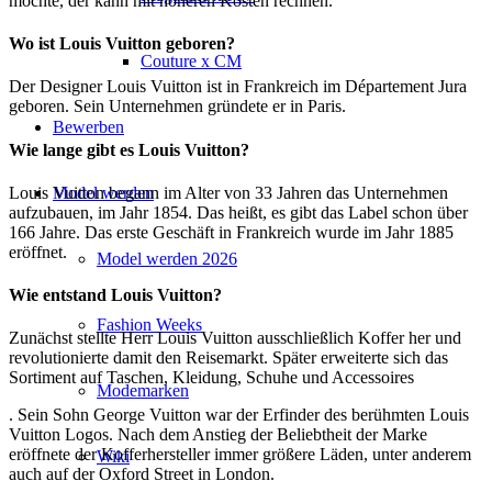
möchte, der kann mit höheren Kosten rechnen.
Wo ist Louis Vuitton geboren?
Couture x CM
Der Designer Louis Vuitton ist in Frankreich im Département Jura
geboren. Sein Unternehmen gründete er in Paris.
Bewerben
Wie lange gibt es Louis Vuitton?
Model werden
Louis Vuitton begann im Alter von 33 Jahren das Unternehmen
aufzubauen, im Jahr 1854. Das heißt, es gibt das Label schon über
166 Jahre. Das erste Geschäft in Frankreich wurde im Jahr 1885
eröffnet.
Model werden 2026
Wie entstand Louis Vuitton?
Fashion Weeks
Zunächst stellte Herr Louis Vuitton ausschließlich Koffer her und
revolutionierte damit den Reisemarkt. Später erweiterte sich das
Sortiment auf Taschen, Kleidung, Schuhe und Accessoires
Modemarken
. Sein Sohn George Vuitton war der Erfinder des berühmten Louis
Vuitton Logos. Nach dem Anstieg der Beliebtheit der Marke
eröffnete der Kofferhersteller immer größere Läden, unter anderem
Wiki
auch auf der Oxford Street in London.