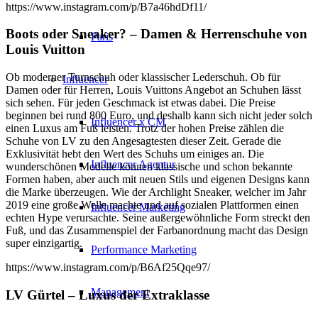
https://www.instagram.com/p/B7a46hdDf11/
Boots oder Sneaker? – Damen & Herrenschuhe von
Paris
Louis Vuitton
Ob moderner Turnschuh oder klassischer Lederschuh. Ob für
Influencer
Damen oder für Herren, Louis Vuittons Angebot an Schuhen lässt
sich sehen. Für jeden Geschmack ist etwas dabei. Die Preise
beginnen bei rund 800 Euro, und deshalb kann sich nicht jeder solch
Influencer x CM
einen Luxus am Fuß leisten. Trotz der hohen Preise zählen die
Schuhe von LV zu den Angesagtesten dieser Zeit. Gerade die
Exklusivität hebt den Wert des Schuhs um einiges an. Die
Influencer Agentur
wunderschönen Modelle können klassische und schon bekannte
Formen haben, aber auch mit neuen Stils und eigenen Designs kann
die Marke überzeugen. Wie der Archlight Sneaker, welcher im Jahr
2019 eine große Welle machte und auf sozialen Plattformen einen
Influencer Marketing
echten Hype verursachte. Seine außergewöhnliche Form streckt den
Fuß, und das Zusammenspiel der Farbanordnung macht das Design
super einzigartig.
Performance Marketing
https://www.instagram.com/p/B6Af25Qqe97/
Management
LV Gürtel – Luxus der Extraklasse