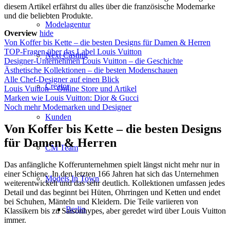
diesem Artikel erfährst du alles über die französische Modemarke
und die beliebten Produkte.
Modelagentur
Overview
hide
Von Koffer bis Kette – die besten Designs für Damen & Herren
TOP-Fragen über das Label Louis Vuitton
Next Casting
Designer-Unternehmen Louis Vuitton – die Geschichte
Ästhetische Kollektionen – die besten Modenschauen
Alle Chef-Designer auf einen Blick
Creator
Louis Vuitton – Online Store und Artikel
Marken wie Louis Vuitton: Dior & Gucci
Noch mehr Modemarken und Designer
Kunden
Von Koffer bis Kette – die besten Designs
für Damen & Herren
CM Team
Das anfängliche Kofferunternehmen spielt längst nicht mehr nur in
einer Schiene. In den letzten 166 Jahren hat sich das Unternehmen
Models In Town
weiterentwickelt und das sehr deutlich. Kollektionen umfassen jedes
Detail und das beginnt bei Hüten, Ohrringen und Ketten und endet
bei Schuhen, Mänteln und Kleidern. Die Teile variieren von
Berlin
Klassikern bis zu Saisonhypes, aber geredet wird über Louis Vuitton
immer.