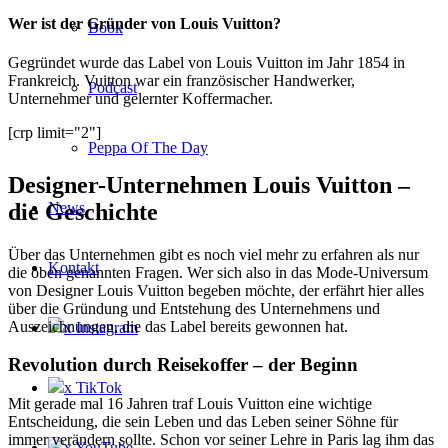
Wer ist der Gründer von Louis Vuitton?
Book
Gegründet wurde das Label von Louis Vuitton im Jahr 1854 in
Frankreich. Vuitton war ein französischer Handwerker,
Podcast
Unternehmer und gelernter Koffermacher.
[crp limit="2"]
Peppa Of The Day
Designer-Unternehmen Louis Vuitton –
News
die Geschichte
Über das Unternehmen gibt es noch viel mehr zu erfahren als nur
Kontakt
die oben genannten Fragen. Wer sich also in das Mode-Universum
von Designer Louis Vuitton begeben möchte, der erfährt hier alles
über die Gründung und Entstehung des Unternehmens und
Auszeichnungen, die das Label bereits gewonnen hat.
x Instagram
Revolution durch Reisekoffer – der Beginn
x TikTok
Mit gerade mal 16 Jahren traf Louis Vuitton eine wichtige
Entscheidung, die sein Leben und das Leben seiner Söhne für
immer verändern sollte. Schon vor seiner Lehre in Paris lag ihm das
x YouTube