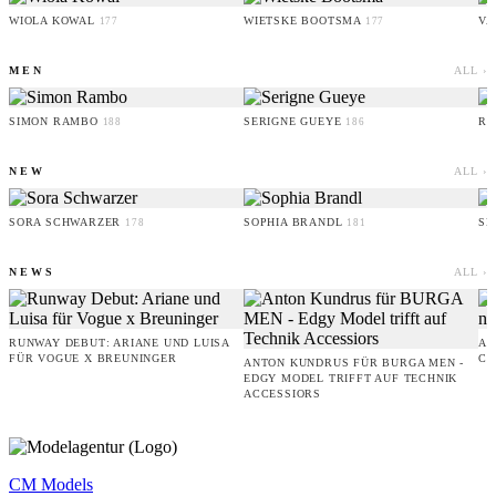
WIOLA KOWAL
WIETSKE BOOTSMA
VA
177
177
MEN
ALL ›
SIMON RAMBO
SERIGNE GUEYE
RU
188
186
NEW
ALL ›
SORA SCHWARZER
SOPHIA BRANDL
SE
178
181
NEWS
ALL ›
RUNWAY DEBUT: ARIANE UND LUISA
AM
FÜR VOGUE X BREUNINGER
CO
ANTON KUNDRUS FÜR BURGA MEN -
EDGY MODEL TRIFFT AUF TECHNIK
ACCESSIORS
CM Models