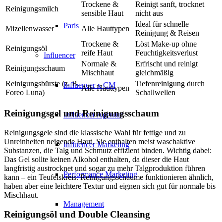
Trockene &
Reinigt sanft, trocknet
Reinigungsmilch
sensible Haut
nicht aus
Ideal für schnelle
Paris
Mizellenwasser
Alle Hauttypen
Reinigung & Reisen
Trockene &
Löst Make-up ohne
Reinigungsöl
reife Haut
Feuchtigkeitsverlust
Influencer
Normale &
Erfrischt und reinigt
Reinigungsschaum
Mischhaut
gleichmäßig
Reinigungsbürste (z. B.
Tiefenreinigung durch
Influencer x CM
Alle Hauttypen
Foreo Luna)
Schallwellen
Reinigungsgel und Reinigungsschaum
Influencer Agentur
Reinigungsgele sind die klassische Wahl für fettige und zu
Unreinheiten neigende Haut. Sie enthalten meist waschaktive
Influencer Marketing
Substanzen, die Talg und Schmutz effizient binden. Wichtig dabei:
Das Gel sollte keinen Alkohol enthalten, da dieser die Haut
langfristig austrocknet und sogar zu mehr Talgproduktion führen
Performance Marketing
kann – ein Teufelskreis. Reinigungsschäume funktionieren ähnlich,
haben aber eine leichtere Textur und eignen sich gut für normale bis
Mischhaut.
Management
Reinigungsöl und Double Cleansing