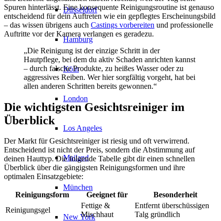
Spuren hinterlässt. Eine konsequente Reinigungsroutine ist genauso
Düsseldorf
entscheidend für dein Auftreten wie ein gepflegtes Erscheinungsbild
– das wissen übrigens auch
Castings vorbereiten
und professionelle
Auftritte vor der Kamera verlangen es geradezu.
Hamburg
„Die Reinigung ist der einzige Schritt in der
Hautpflege, bei dem du aktiv Schaden anrichten kannst
– durch falsche Produkte, zu heißes Wasser oder zu
Köln
aggressives Reiben. Wer hier sorgfältig vorgeht, hat bei
allen anderen Schritten bereits gewonnen.“
London
Die wichtigsten Gesichtsreiniger im
Überblick
Los Angeles
Der Markt für Gesichtsreiniger ist riesig und oft verwirrend.
Entscheidend ist nicht der Preis, sondern die Abstimmung auf
Mailand
deinen Hauttyp. Die folgende Tabelle gibt dir einen schnellen
Überblick über die gängigsten Reinigungsformen und ihre
optimalen Einsatzgebiete:
München
Reinigungsform
Geeignet für
Besonderheit
Fettige &
Entfernt überschüssigen
Reinigungsgel
Mischhaut
Talg gründlich
New York