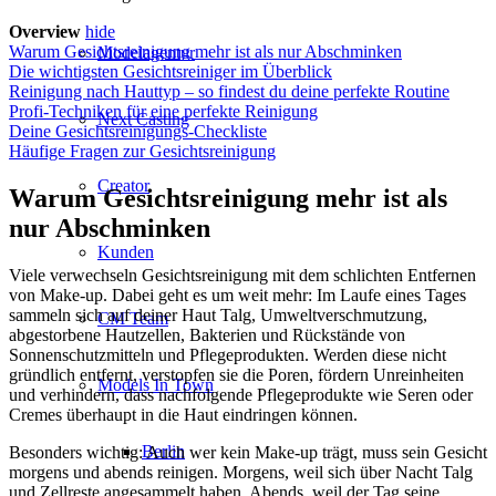
Overview
hide
Warum Gesichtsreinigung mehr ist als nur Abschminken
Modelagentur
Die wichtigsten Gesichtsreiniger im Überblick
Reinigung nach Hauttyp – so findest du deine perfekte Routine
Profi-Techniken für eine perfekte Reinigung
Next Casting
Deine Gesichtsreinigungs-Checkliste
Häufige Fragen zur Gesichtsreinigung
Creator
Warum Gesichtsreinigung mehr ist als
nur Abschminken
Kunden
Viele verwechseln Gesichtsreinigung mit dem schlichten Entfernen
von Make-up. Dabei geht es um weit mehr: Im Laufe eines Tages
sammeln sich auf deiner Haut Talg, Umweltverschmutzung,
CM Team
abgestorbene Hautzellen, Bakterien und Rückstände von
Sonnenschutzmitteln und Pflegeprodukten. Werden diese nicht
gründlich entfernt, verstopfen sie die Poren, fördern Unreinheiten
Models In Town
und verhindern, dass nachfolgende Pflegeprodukte wie Seren oder
Cremes überhaupt in die Haut eindringen können.
Berlin
Besonders wichtig: Auch wer kein Make-up trägt, muss sein Gesicht
morgens und abends reinigen. Morgens, weil sich über Nacht Talg
und Zellreste angesammelt haben. Abends, weil der Tag seine