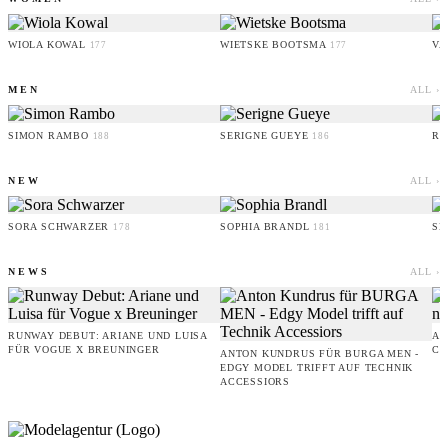
WIOLA KOWAL
WIETSKE BOOTSMA
VA
177
177
MEN
ALL ›
SIMON RAMBO
SERIGNE GUEYE
RU
188
186
NEW
ALL ›
SORA SCHWARZER
SOPHIA BRANDL
SE
178
181
NEWS
ALL ›
RUNWAY DEBUT: ARIANE UND LUISA
AM
FÜR VOGUE X BREUNINGER
CO
ANTON KUNDRUS FÜR BURGA MEN -
EDGY MODEL TRIFFT AUF TECHNIK
ACCESSIORS