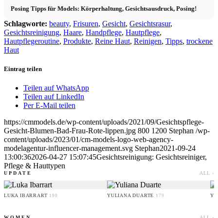
Posing Tipps für Models: Körperhaltung, Gesichtsausdruck, Posing!
Schlagworte:
beauty
,
Frisuren
,
Gesicht
,
Gesichtsrasur
,
Gesichtsreinigung
,
Haare
,
Handpflege
,
Hautpflege
,
Hautpflegeroutine
,
Produkte
,
Reine Haut
,
Reinigen
,
Tipps
,
trockene
Haut
Eintrag teilen
Teilen auf WhatsApp
Teilen auf LinkedIn
Per E-Mail teilen
https://cmmodels.de/wp-content/uploads/2021/09/Gesichtspflege-
Gesicht-Blumen-Bad-Frau-Rote-lippen.jpg
800
1200
Stephan
/wp-
content/uploads/2023/01/cm-models-logo-web-agency-
modelagentur-influencer-management.svg
Stephan
2021-09-24
13:00:36
2026-04-27 15:07:45
Gesichtsreinigung: Gesichtsreiniger,
Pflege & Hauttypen
UPDATE
ALL ›
LUKA IBARRART
YULIANA DUARTE
YO
190
179
WOMEN
ALL ›