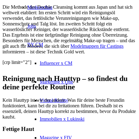
Die Methode des Double Cleansing kommt aus Japan und hat sich
Modenschau
weltweit etabliert: Im ersten Schritt wird ein Reinigungsöl
verwendet, das fettlösliche Verunreinigungen wie Make-up,
Sonnenschutz und Talg löst. Im zweiten Schritt folgt ein
Jobs
wasserlöslicher Reiniger, der wasserlösliche Rückstände entfernt.
Das Ergebnis ist eine tiefgründige Reinigung ohne Überreizung.
Besonders für Menschen, die regelmäßig Make-up tragen – und das
BY CM
gilt auch für Models, die sich über
Modelmappen für Castings
informieren – ist diese Technik Gold wert.
[crp limit="2"]
Influencer x CM
Reinigung nach Hauttyp – so findest du
Marketing x One
deine perfekte Routine
Kein Hauttyp ist wie der andere. Was für deine beste Freundin
Virtual Reality
funktioniert, kann bei dir zu Irritationen führen. Deshalb ist es
essenziell, deinen Hauttyp korrekt zu bestimmen, bevor du Produkte
kaufst.
Immobilien x Lukinski
Fettige Haut
Magazine x FIV