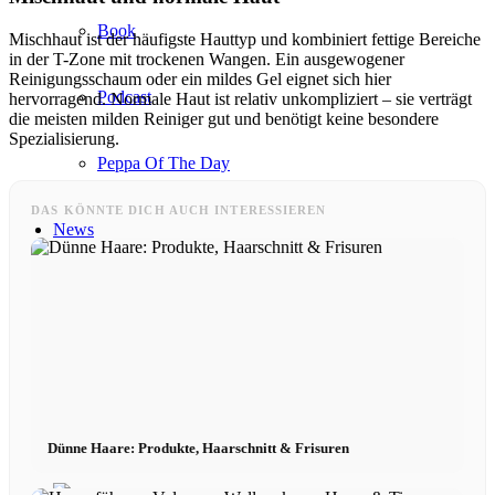
Book
Mischhaut ist der häufigste Hauttyp und kombiniert fettige Bereiche
in der T-Zone mit trockenen Wangen. Ein ausgewogener
Reinigungsschaum oder ein mildes Gel eignet sich hier
Podcast
hervorragend. Normale Haut ist relativ unkompliziert – sie verträgt
die meisten milden Reiniger gut und benötigt keine besondere
Spezialisierung.
Peppa Of The Day
DAS KÖNNTE DICH AUCH INTERESSIEREN
News
Kontakt
x Instagram
x TikTok
Dünne Haare: Produkte, Haarschnitt & Frisuren
x YouTube