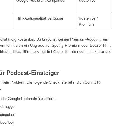
Google Assistant kompatibel
Kostenlos
HiFi-Audioqualität verfügbar
Kostenlos /
Premium
n vollständig kostenlos. Du brauchst keinen Premium-Account, um
em lohnt sich ein Upgrade auf Spotify Premium oder Deezer HiFi,
test – Ellas Stimme klingt in höherer Bitrate nochmals klarer und
für Podcast-Einsteiger
Kein Problem. Die folgende Checkliste führt dich Schritt für
a:
oder Google Podcasts installieren
 einloggen
 eingeben
bscribe)