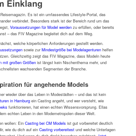
m Einklang
 Reisemagazin. Es ist ein umfassendes Lifestyle-Portal, das
nander verbindet. Besonders stark ist der Bereich rund um das
legst,
Voraussetzungen für Model werden
zu erfüllen, oder bereits
nst – das FIV Magazine begleitet dich auf dem Weg.
ächst, welche körperlichen Anforderungen gestellt werden.
ussetzungen
sowie zur
Mindestgröße bei Modelagenturen
helfen
hätzen. Gleichzeitig zeigt das FIV Magazine, dass Modeln heute
n mit großen Größen
ist längst kein Nischenthema mehr, und
schnellsten wachsenden Segmenten der Branche.
spiration für angehende Models
mer wieder über das Leben in Modestädten – und das ist kein
turen in Hamburg
ein Casting angeht, und wer versteht, wie
eeks
funktionieren, hat einen echten Wissensvorsprung. Ellas
 dem echten Leben in den Modemetropolen dieser Welt.
en wollen: Ein
Casting bei CM Models
ist gut vorbereitet deutlich
ir, wie du dich auf ein
Casting vorbereitest
und welche Unterlagen
brauchst. Und wenn du dich direkt bewerben möchtest:
Jetzt