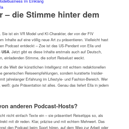
odelbusiness im Einklang
la
vor – die Stimme hinter dem
. Sie ist ein VR Model und KI-Charakter, der von der FIV
 Inhalte auf eine völlig neue Art zu präsentieren. Vielleicht hast
gen Podcast entdeckt – Zoe ist das US-Pendant von Ella und
e USA
. Jetzt gibt es diese Inhalte erstmals auch auf Deutsch,
n, einladenden Stimme, die sofort Reiselust weckt.
 die Welt der künstlichen Intelligenz mit echtem redaktionellen
e generischen Reiseempfehlungen, sondern kuratierte Insider-
 mit jahrelanger Erfahrung im Lifestyle- und Fashion-Bereich. Wer
, weiß: gute Präsentation ist alles. Genau das liefert Ella in jedem
 von anderen Podcast-Hosts?
icht nicht einfach Texte ein – sie präsentiert Reisetipps so, als
irekt mit dir reden. Klar, präzise und mit echtem Mehrwert. Das
annst den Podcast beim Sport hören, auf dem Weg zur Arbeit oder