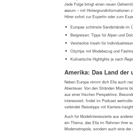
Jede Folge bringt einen neuen Geheimtipp
warum
– mit Hintergrundinformationen 
Hörer sofort zur Expertin oder zum Exper
Europas schönste Sandstrände im Ü
Bergreisen: Tipps für Alpen und Dol
Versteckte Inseln für Individualreise
Citytrips mit Modebezug und Fashio
Kulinarische Highlights je nach Regi
Amerika: Das Land der 
Neben Europa nimmt dich Ella auch nach
Abenteuer. Von den Stränden Miamis bis
aus einer frischen Perspektive. Besonde
interessiert, findet im Podcast wertvoll
verbindet Reisetipps mit Karriere-Insigh
Auch für Modelinteressierte aus andere
ein Thema, das Ella im Rahmen ihrer eu
Modemetropole, sondern auch eine der