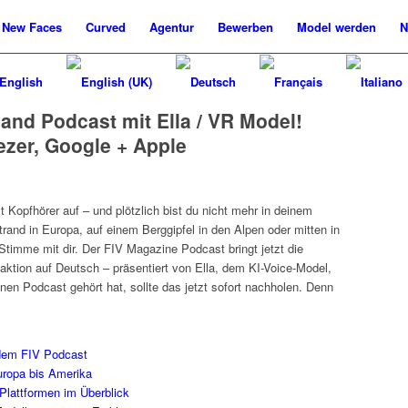
New
Faces
Curved
Agentur
Bewerben
Model werden
N
and Podcast mit Ella / VR Model!
ezer, Google + Apple
zt Kopfhörer auf – und plötzlich bist du nicht mehr in deinem
and in Europa, auf einem Berggipfel in den Alpen oder mitten in
timme mit dir. Der FIV Magazine Podcast bringt jetzt die
aktion auf Deutsch – präsentiert von Ella, dem KI-Voice-Model,
nen Podcast gehört hat, sollte das jetzt sofort nachholen. Denn
r dem FIV Podcast
uropa bis Amerika
Plattformen im Überblick