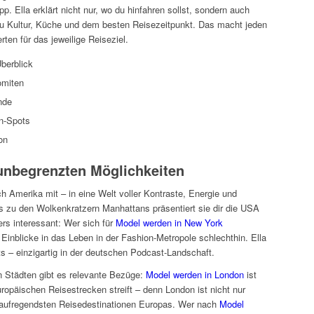
. Ella erklärt nicht nur, wo du hinfahren sollst, sondern auch
zu Kultur, Küche und dem besten Reisezeitpunkt. Das macht jeden
ten für das jeweilige Reiseziel.
berblick
omiten
nde
n-Spots
on
unbegrenzten Möglichkeiten
 Amerika mit – in eine Welt voller Kontraste, Energie und
 zu den Wolkenkratzern Manhattans präsentiert sie dir die USA
rs interessant: Wer sich für
Model werden in New York
e Einblicke in das Leben in der Fashion-Metropole schlechthin. Ella
ts – einzigartig in der deutschen Podcast-Landschaft.
n Städten gibt es relevante Bezüge:
Model werden in London
ist
ropäischen Reisestrecken streift – denn London ist nicht nur
 aufregendsten Reisedestinationen Europas. Wer nach
Model