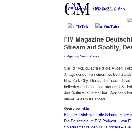
CM
Models
Women
Men
x TikTok
x YouTube
FIV Magazine Deutschl
Stream auf Spotify, De
in
Agentur
,
News
,
Presse
Stell dir vor, du schließt die Augen, set
Alltag, sondern an einem weißen Sandstr
New York City. Genau das macht Ellas S
beliebtesten Reisetipps aus der US-Red
das Berlin zur Heimat hat. Wer noch kei
dieser Stream ist anders.
Overview
hide
Ella stellt sich vor – die Stimme hinte
Die Reiseziele im FIV Podcast – von E
So streamst du den FIV Podcast – alle 