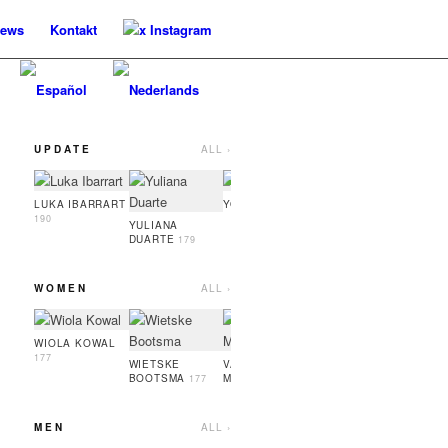
ews
Kontakt
x Instagram
UPDATE
ALL ›
YASMIN ZITMAN
OLE 
174
LUKA IBARRART
YOO HARU
186
190
YULIANA
DUARTE
179
WOMEN
ALL ›
VALERIA
SYLWI
KABLUKA
180
181
WIOLA KOWAL
177
WIETSKE
VALERIIA
BOOTSMA
MOLYBOHA
177
180
MEN
ALL ›