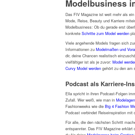
Modelbusiness i
Das FIV Magazine ist weit mehr als ein
Mode, Reise, Beauty und Karriere mitei
Modelbusiness: Ob du gerade erst über
konkrete
Schritte zum Model werden
pla
Viele angehende Models fragen sich zun
Informationen zu
Modelmaßen und Vora
dir, deine Chancen realistisch einzusc
vielfältiger ist als je zuvor:
Model werde
Curvy Model werden
gehört zu den am 
Podcast als Karriere-In
Ella spricht in ihren Podcast-Folgen im
Zufall. Wer weiß, wie man in
Modelagen
Fashionweeks wie die
Big 4 Fashion W
Podcast verbindet Reiseinspiration mit
Für alle, die den nächsten Schritt mach
entspannter. Das FIV Magazine erklärt d
du für deine
Modelmappe beim Casting