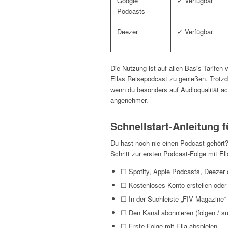
Google
✓ Verfügbar
Podcasts
Deezer
✓ Verfügbar
Die Nutzung ist auf allen Basis-Tarife
Ellas Reisepodcast zu genießen. Trotzd
wenn du besonders auf Audioqualität ach
angenehmer.
Schnellstart-Anleitung 
Du hast noch nie einen Podcast gehört? 
Schritt zur ersten Podcast-Folge mit Ell
☐ Spotify, Apple Podcasts, Deezer 
☐ Kostenloses Konto erstellen oder
☐ In der Suchleiste „FIV Magazine“
☐ Den Kanal abonnieren (folgen / su
☐ Erste Folge mit Ella abspielen