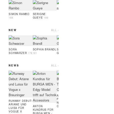
OSAYI TURAY
NOAH
LEEU
189
RUFUS ROTH
189
SIMON RAMBO
SERIGNE
GUEYE
188
186
NEW
ALL ›
OSAYI TURAY
LINA
HESP
189
SORA
SOPHIA BRANDL
SERIGNE
SCHWARZER
GUEYE
178
181
186
NEWS
ALL ›
MARC JACOBS
ART
BEAUTY:
FÜR
BRONZER,
RUN
WIMPERNTUSCHE,
COUR
FOUNDATION,
MODE
HIGHLINER
AMIE BANGURA
FÜR TEVEO'S
RUNWAY DEBUT:
NEUE
ARIANE UND
ANTON
CONTRASTLINE
LUISA FÜR
KUNDRUS FÜR
VOGUE X
BURGA MEN -