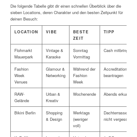
Die folgende Tabelle gibt dir einen schnellen Überblick über die
sieben Locations, deren Charakter und den besten Zeitpunkt für
deinen Besuch:
LOCATION
VIBE
BESTE
TIPP
ZEIT
Flohmarkt
Vintage &
Sonntag
Cash mitbringen
Mauerpark
Karaoke
Vormittag
Fashion
Glamour &
Während der
Accreditation
Week
Networking
Fashion
beantragen
Venues
Week
RAW-
Urban &
Wochenende
Abends erkunden
Gelände
Kreativ
Bikini Berlin
Shopping
Werktags
Dachterrasse
& Design
(weniger
nicht vergessen
voll)