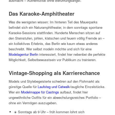
ausmacht – Authentizität ohne Berührungsangst.
Das Karaoke-Amphitheater
Was die wenigsten wissen: Im hinteren Teil des Mauerparks
befindet sich ein Naturamphitheater, in dem sonntags spontane
Karaoke-Sessions stattfinden. Hunderte Menschen sitzen auf
den Steinstufen, johlen, klatschen und feuern völlig Fremde an –
ein kollektives Erlebnis, das Berlin wie kaum etwas anderes
beschreibt. Wer selbst modeln möchte und sich für eine
Modelagentur Berlin
interessiert, findet hier nebenbei die perfekte
Möglichkeit, Selbstbewusstsein vor Publikum zu trainieren.
Vintage-Shopping als Karrierechance
Models und Stylebegeisterte schwören auf den Flohmarkt als
günstige Quelle für
Laufsteg und Catwalk
-taugliche Einzelstücke.
Wer ein
Modelmappe für Castings
aufbaut, findet hier
ungewöhnliche Outfits für ein abwechslungsreiches Portfolio –
ohne ein Vermögen auszugeben.
☀️ Sonntags ab 9 Uhr – früh kommen lohnt sich