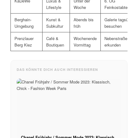
KaDeWe
Luxus &
Unter der
6. OG
Lifestyle
Woche
Feinkostabteilung
Berghain-
Kunst &
Abends bis
Galerie tagsüber
Umgebung
Subkultur
früh
besuchen
Prenzlauer
Café &
Wochenende
Nebenstraßen
Berg Kiez
Boutiquen
Vormittag
erkunden
DAS KÖNNTE DICH AUCH INTERESSIEREN
Chanel Frühjahr / Sommer Mode 2023: Klassisch,