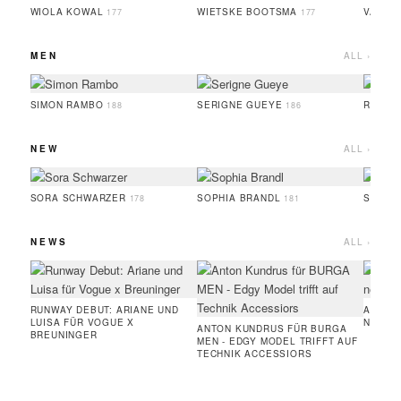
WIOLA KOWAL
WIETSKE BOOTSMA
VALER
177
177
MEN
ALL ›
SIMON RAMBO
SERIGNE GUEYE
RUFUS
188
186
NEW
ALL ›
SORA SCHWARZER
SOPHIA BRANDL
SERIG
178
181
NEWS
ALL ›
RUNWAY DEBUT: ARIANE UND
AMIE 
LUISA FÜR VOGUE X
NEUE 
ANTON KUNDRUS FÜR BURGA
BREUNINGER
MEN - EDGY MODEL TRIFFT AUF
TECHNIK ACCESSIORS