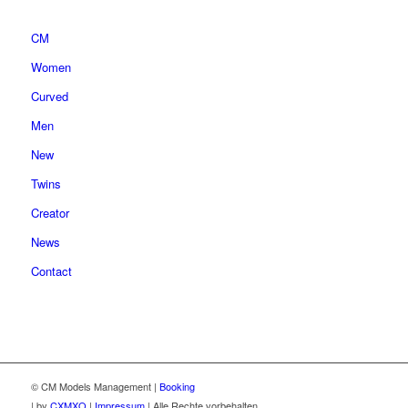
CM
Women
Curved
Men
New
Twins
Creator
News
Contact
© CM Models Management |
Booking
|
by
CXMXO
|
Impressum
| Alle Rechte vorbehalten