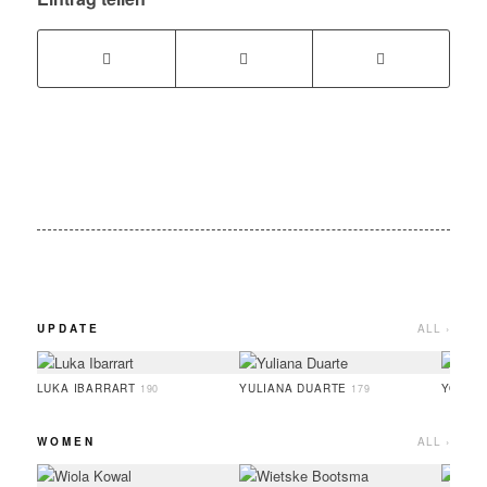
UPDATE
ALL ›
LUKA IBARRART
YULIANA DUARTE
YOO H
190
179
WOMEN
ALL ›