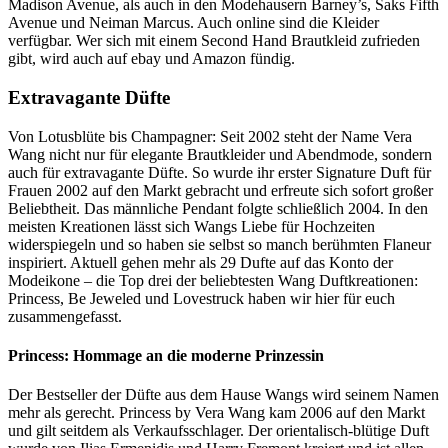
Madison Avenue, als auch in den Modehausern Barney’s, Saks Fifth
Avenue und Neiman Marcus. Auch online sind die Kleider
verfügbar. Wer sich mit einem Second Hand Brautkleid zufrieden
gibt, wird auch auf ebay und Amazon fündig.
Extravagante Düfte
Von Lotusblüte bis Champagner: Seit 2002 steht der Name Vera
Wang nicht nur für elegante Brautkleider und Abendmode, sondern
auch für extravagante Düfte. So wurde ihr erster Signature Duft für
Frauen 2002 auf den Markt gebracht und erfreute sich sofort großer
Beliebtheit. Das männliche Pendant folgte schließlich 2004. In den
meisten Kreationen lässt sich Wangs Liebe für Hochzeiten
widerspiegeln und so haben sie selbst so manch berühmten Flaneur
inspiriert. Aktuell gehen mehr als 29 Dufte auf das Konto der
Modeikone – die Top drei der beliebtesten Wang Duftkreationen:
Princess, Be Jeweled und Lovestruck haben wir hier für euch
zusammengefasst.
Princess: Hommage an die moderne Prinzessin
Der Bestseller der Düfte aus dem Hause Wangs wird seinem Namen
mehr als gerecht. Princess by Vera Wang kam 2006 auf den Markt
und gilt seitdem als Verkaufsschlager. Der orientalisch-blütige Duft