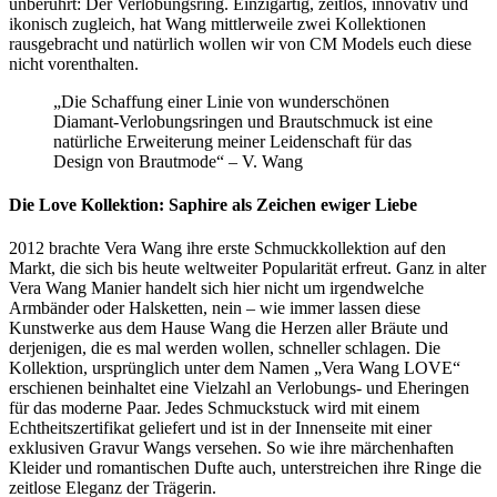
unberührt: Der Verlobungsring. Einzigartig, zeitlos, innovativ und
ikonisch zugleich, hat Wang mittlerweile zwei Kollektionen
rausgebracht und natürlich wollen wir von CM Models euch diese
nicht vorenthalten.
„Die Schaffung einer Linie von wunderschönen
Diamant-Verlobungsringen und Brautschmuck ist eine
natürliche Erweiterung meiner Leidenschaft für das
Design von Brautmode“ – V. Wang
Die Love Kollektion: Saphire als Zeichen ewiger Liebe
2012 brachte Vera Wang ihre erste Schmuckkollektion auf den
Markt, die sich bis heute weltweiter Popularität erfreut. Ganz in alter
Vera Wang Manier handelt sich hier nicht um irgendwelche
Armbänder oder Halsketten, nein – wie immer lassen diese
Kunstwerke aus dem Hause Wang die Herzen aller Bräute und
derjenigen, die es mal werden wollen, schneller schlagen. Die
Kollektion, ursprünglich unter dem Namen „Vera Wang LOVE“
erschienen beinhaltet eine Vielzahl an Verlobungs- und Eheringen
für das moderne Paar. Jedes Schmuckstuck wird mit einem
Echtheitszertifikat geliefert und ist in der Innenseite mit einer
exklusiven Gravur Wangs versehen. So wie ihre märchenhaften
Kleider und romantischen Dufte auch, unterstreichen ihre Ringe die
zeitlose Eleganz der Trägerin.