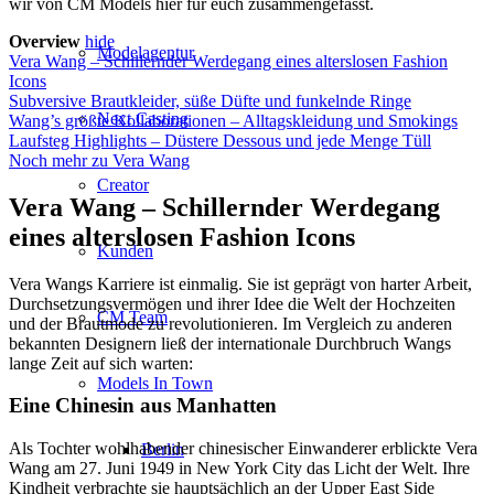
wir von CM Models hier für euch zusammengefasst.
Overview
hide
Modelagentur
Vera Wang – Schillernder Werdegang eines alterslosen Fashion
Icons
Subversive Brautkleider, süße Düfte und funkelnde Ringe
Next Casting
Wang’s größte Kollaborationen – Alltagskleidung und Smokings
Laufsteg Highlights – Düstere Dessous und jede Menge Tüll
Noch mehr zu Vera Wang
Creator
Vera Wang – Schillernder Werdegang
eines alterslosen Fashion Icons
Kunden
Vera Wangs Karriere ist einmalig. Sie ist geprägt von harter Arbeit,
Durchsetzungsvermögen und ihrer Idee die Welt der Hochzeiten
CM Team
und der Brautmode zu revolutionieren. Im Vergleich zu anderen
bekannten Designern ließ der internationale Durchbruch Wangs
lange Zeit auf sich warten:
Models In Town
Eine Chinesin aus Manhatten
Als Tochter wohlhabender chinesischer Einwanderer erblickte Vera
Berlin
Wang am 27. Juni 1949 in New York City das Licht der Welt. Ihre
Kindheit verbrachte sie hauptsächlich an der Upper East Side