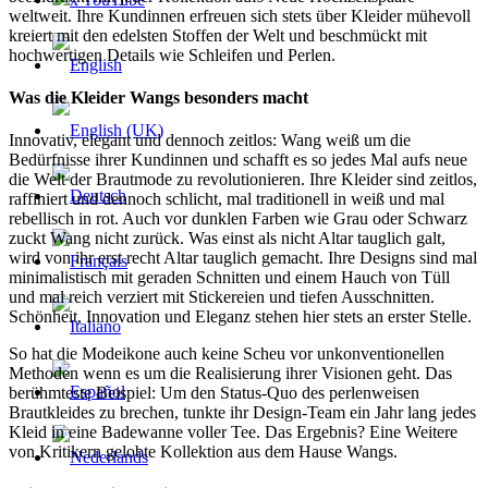
weltweit. Ihre Kundinnen erfreuen sich stets über Kleider mühevoll
kreiert mit den edelsten Stoffen der Welt und beschmückt mit
hochwertigen Details wie Schleifen und Perlen.
Was die Kleider Wangs besonders macht
Innovativ, elegant und dennoch zeitlos: Wang weiß um die
Bedürfnisse ihrer Kundinnen und schafft es so jedes Mal aufs neue
die Welt der Brautmode zu revolutionieren. Ihre Kleider sind zeitlos,
raffiniert und dennoch schlicht, mal traditionell in weiß und mal
rebellisch in rot. Auch vor dunklen Farben wie Grau oder Schwarz
zuckt Wang nicht zurück. Was einst als nicht Altar tauglich galt,
wird von ihr erst recht Altar tauglich gemacht. Ihre Designs sind mal
minimalistisch mit geraden Schnitten und einem Hauch von Tüll
und mal reich verziert mit Stickereien und tiefen Ausschnitten.
Schönheit, Innovation und Eleganz stehen hier stets an erster Stelle.
So hat die Modeikone auch keine Scheu vor unkonventionellen
Methoden wenn es um die Realisierung ihrer Visionen geht. Das
berühmteste Beispiel: Um den Status-Quo des perlenweisen
Brautkleides zu brechen, tunkte ihr Design-Team ein Jahr lang jedes
Kleid in eine Badewanne voller Tee. Das Ergebnis? Eine Weitere
von Kritikern gelobte Kollektion aus dem Hause Wangs.