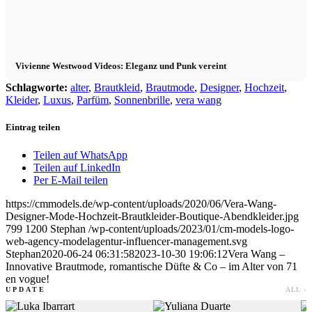
Vivienne Westwood Videos: Eleganz und Punk vereint
Schlagworte:
alter
,
Brautkleid
,
Brautmode
,
Designer
,
Hochzeit
,
Kleider
,
Luxus
,
Parfüm
,
Sonnenbrille
,
vera wang
Eintrag teilen
Teilen auf WhatsApp
Teilen auf LinkedIn
Per E-Mail teilen
https://cmmodels.de/wp-content/uploads/2020/06/Vera-Wang-
Designer-Mode-Hochzeit-Brautkleider-Boutique-Abendkleider.jpg
799
1200
Stephan
/wp-content/uploads/2023/01/cm-models-logo-
web-agency-modelagentur-influencer-management.svg
Stephan
2020-06-24 06:31:58
2023-10-30 19:06:12
Vera Wang –
Innovative Brautmode, romantische Düfte & Co – im Alter von 71
en vogue!
UPDATE
ALL ›