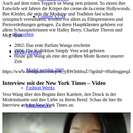
Auch auf dem roten Teppich ist Wang stets präsent. So zieren ihre
Entwürfe seit Jahren die Körper der creme-de-la-creme Hollywoods.
Ihre Kleider, die stets die Moderne und Tradition fast schon
Couture x CM
synoptisch vereinbaren, werden vor allem zu Filmpremieren und
Preisverleihungen getragen. Zu ihren Hauptklienten gehören vor
allem Schauspielerinnen wie Halley Berry, Charlize Theron und
Bewerben
Meg Ryan.
2002: Das erste Parfum Wangs erscheint
2006: Die Kollektion Simply Vera wird geboren
Model werden
Heute gilt Wang als eine der größten Mode Ikonen unserer
Zeit
Model werden 2026
https://www.instagram.com/p/B_yRWInhhuZ/?igshid=rf0atbngpeq4
Interview mit der New York Times – Video
Fashion Weeks
Vera Wang über den Beginn ihrer Karriere, den Druck in der
Modeindustrie und ihre Liebe zu ihrem Beruf. Schau dir hier ihr
Interview mit der New York Times an.
Modemarken
Wiki