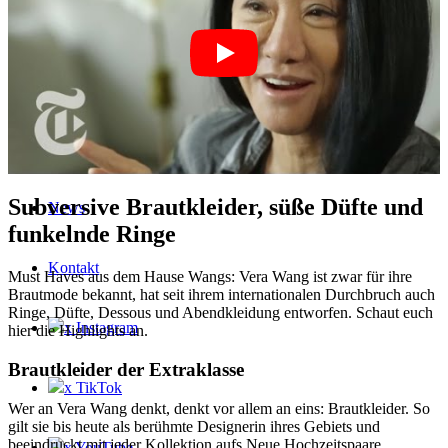
Book
Podcast
Peppa Of The Day
Subversive Brautkleider, süße Düfte und
News
funkelnde Ringe
Kontakt
Must Haves aus dem Hause Wangs: Vera Wang ist zwar für ihre
Brautmode bekannt, hat seit ihrem internationalen Durchbruch auch
Ringe, Düfte, Dessous und Abendkleidung entworfen. Schaut euch
x Instagram
hier die Highlights an.
Brautkleider der Extraklasse
x TikTok
Wer an Vera Wang denkt, denkt vor allem an eins: Brautkleider. So
gilt sie bis heute als berühmte Designerin ihres Gebiets und
beeindruckt mit jeder Kollektion aufs Neue Hochzeitspaare
x YouTube