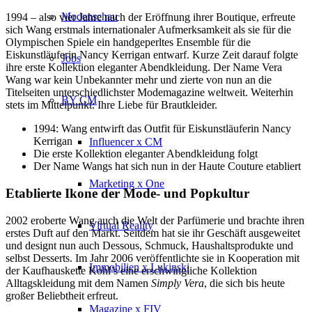
Modenschau
1994 – also vier Jahre nach der Eröffnung ihrer Boutique, erfreute
sich Wang erstmals internationaler Aufmerksamkeit als sie für die
Olympischen Spiele ein handgeperltes Ensemble für die
Eiskunstläuferin Nancy Kerrigan entwarf. Kurze Zeit darauf folgte
Jobs
ihre erste Kollektion eleganter Abendkleidung. Der Name Vera
Wang war kein Unbekannter mehr und zierte von nun an die
Titelseiten unterschiedlichster Modemagazine weltweit. Weiterhin
BY CM
stets im Mittelpunkt: Ihre Liebe für Brautkleider.
1994: Wang entwirft das Outfit für Eiskunstläuferin Nancy
Kerrigan
Influencer x CM
Die erste Kollektion eleganter Abendkleidung folgt
Der Name Wangs hat sich nun in der Haute Couture etabliert
Marketing x One
Etablierte Ikone der Mode- und Popkultur
2002 eroberte Wang auch die Welt der Parfümerie und brachte ihren
Virtual Reality
erstes Duft auf den Markt. Seitdem hat sie ihr Geschäft ausgeweitet
und designt nun auch Dessous, Schmuck, Haushaltsprodukte und
selbst Desserts. Im Jahr 2006 veröffentlichte sie in Kooperation mit
Immobilien x Lukinski
der Kaufhauskette Kohl’s eine erschwingliche Kollektion
Alltagskleidung mit dem Namen
Simply Vera
, die sich bis heute
großer Beliebtheit erfreut.
Magazine x FIV