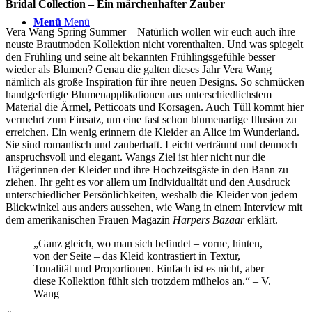
Bridal Collection – Ein märchenhafter Zauber
Menü
Menü
Vera Wang Spring Summer – Natürlich wollen wir euch auch ihre
neuste Brautmoden Kollektion nicht vorenthalten. Und was spiegelt
den Frühling und seine alt bekannten Frühlingsgefühle besser
wieder als Blumen? Genau die galten dieses Jahr Vera Wang
nämlich als große Inspiration für ihre neuen Designs. So schmücken
handgefertigte Blumenapplikationen aus unterschiedlichstem
Material die Ärmel, Petticoats und Korsagen. Auch Tüll kommt hier
vermehrt zum Einsatz, um eine fast schon blumenartige Illusion zu
erreichen. Ein wenig erinnern die Kleider an Alice im Wunderland.
Sie sind romantisch und zauberhaft. Leicht verträumt und dennoch
anspruchsvoll und elegant. Wangs Ziel ist hier nicht nur die
Trägerinnen der Kleider und ihre Hochzeitsgäste in den Bann zu
ziehen. Ihr geht es vor allem um Individualität und den Ausdruck
unterschiedlicher Persönlichkeiten, weshalb die Kleider von jedem
Blickwinkel aus anders aussehen, wie Wang in einem Interview mit
dem amerikanischen Frauen Magazin
Harpers Bazaar
erklärt.
„Ganz gleich, wo man sich befindet – vorne, hinten,
von der Seite – das Kleid kontrastiert in Textur,
Tonalität und Proportionen. Einfach ist es nicht, aber
diese Kollektion fühlt sich trotzdem mühelos an.“ – V.
Wang