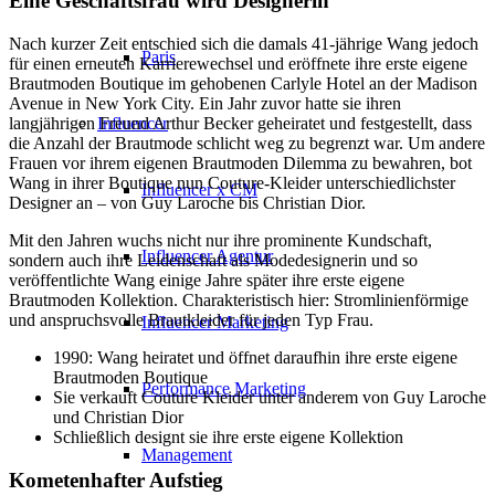
Eine Geschäftsfrau wird Designerin
Nach kurzer Zeit entschied sich die damals 41-jährige Wang jedoch
Paris
für einen erneuten Karrierewechsel und eröffnete ihre erste eigene
Brautmoden Boutique im gehobenen Carlyle Hotel an der Madison
Avenue in New York City. Ein Jahr zuvor hatte sie ihren
Influencer
langjährigen Freund Arthur Becker geheiratet und festgestellt, dass
die Anzahl der Brautmode schlicht weg zu begrenzt war. Um andere
Frauen vor ihrem eigenen Brautmoden Dilemma zu bewahren, bot
Wang in ihrer Boutique nun Couture-Kleider unterschiedlichster
Influencer x CM
Designer an – von Guy Laroche bis Christian Dior.
Mit den Jahren wuchs nicht nur ihre prominente Kundschaft,
Influencer Agentur
sondern auch ihre Leidenschaft als Modedesignerin und so
veröffentlichte Wang einige Jahre später ihre erste eigene
Brautmoden Kollektion. Charakteristisch hier: Stromlinienförmige
und anspruchsvolle Brautkleider für jeden Typ Frau.
Influencer Marketing
1990: Wang heiratet und öffnet daraufhin ihre erste eigene
Brautmoden Boutique
Performance Marketing
Sie verkauft Couture Kleider unter anderem von Guy Laroche
und Christian Dior
Schließlich designt sie ihre erste eigene Kollektion
Management
Kometenhafter Aufstieg