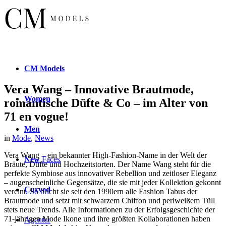
CM
Models
Vera Wang – Innovative Brautmode,
Women
romantische Düfte & Co – im Alter von
71 en vogue!
Men
in
Mode
,
News
Vera Wang – ein bekannter High-Fashion-Name in der Welt der
New
Faces
Bräute, Düfte und Hochzeitstorten. Der Name Wang steht für die
perfekte Symbiose aus innovativer Rebellion und zeitloser Eleganz
– augenscheinliche Gegensätze, die sie mit jeder Kollektion gekonnt
Curved
vereint. So bricht sie seit den 1990ern alle Fashion Tabus der
Brautmode und setzt mit schwarzem Chiffon und perlweißem Tüll
stets neue Trends. Alle Informationen zu der Erfolgsgeschichte der
71-jährigen Mode Ikone und ihre größten Kollaborationen haben
Agentur