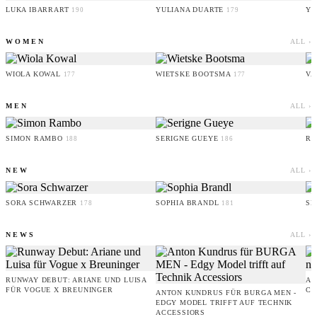
LUKA IBARRART
YULIANA DUARTE
YO
190
179
WOMEN
ALL ›
WIOLA KOWAL
WIETSKE BOOTSMA
VA
177
177
MEN
ALL ›
SIMON RAMBO
SERIGNE GUEYE
RU
188
186
NEW
ALL ›
SORA SCHWARZER
SOPHIA BRANDL
SE
178
181
NEWS
ALL ›
RUNWAY DEBUT: ARIANE UND LUISA
AM
FÜR VOGUE X BREUNINGER
CO
ANTON KUNDRUS FÜR BURGA MEN -
EDGY MODEL TRIFFT AUF TECHNIK
ACCESSIORS