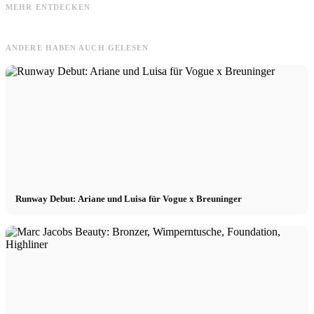
Philipp Plein: Luxusmarke, Designer
Beauty & Parfum: Mehr Verkäufe im
MEHR ENTDECKEN
& Geschichte
Onlineshop durch Ads
u
ANDERE HABEN AUCH GELESEN
Runway Debut: Ariane und Luisa für Vogue x Breuninger