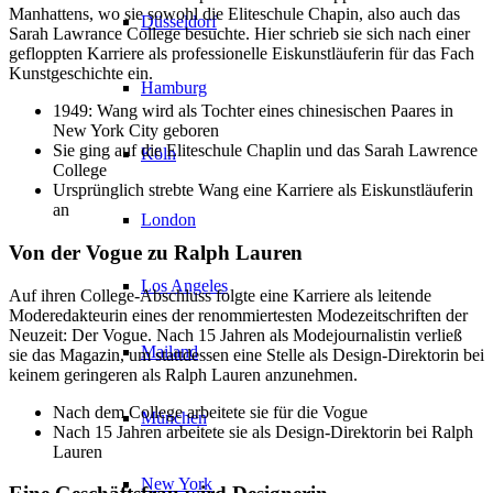
Manhattens, wo sie sowohl die Eliteschule Chapin, also auch das
Düsseldorf
Sarah Lawrance College besuchte. Hier schrieb sie sich nach einer
gefloppten Karriere als professionelle Eiskunstläuferin für das Fach
Kunstgeschichte ein.
Hamburg
1949: Wang wird als Tochter eines chinesischen Paares in
New York City geboren
Sie ging auf die Eliteschule Chaplin und das Sarah Lawrence
Köln
College
Ursprünglich strebte Wang eine Karriere als Eiskunstläuferin
an
London
Von der Vogue zu Ralph Lauren
Los Angeles
Auf ihren College-Abschluss folgte eine Karriere als leitende
Moderedakteurin eines der renommiertesten Modezeitschriften der
Neuzeit: Der Vogue. Nach 15 Jahren als Modejournalistin verließ
Mailand
sie das Magazin, um stattdessen eine Stelle als Design-Direktorin bei
keinem geringeren als Ralph Lauren anzunehmen.
Nach dem College arbeitete sie für die Vogue
München
Nach 15 Jahren arbeitete sie als Design-Direktorin bei Ralph
Lauren
New York