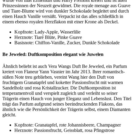
wurde von Ilias Ermenidis und Harry Fremont kreiert und ist allen
Prinzessinnen der Neuzeit gewidmet. Die royale menage aus Guave
und Tiare-Blume wird von dunkler Schokolade begleitet und durch
einen Hauch Vanille versüßt. Verpackt ist das alles schließlich in
einem ebenso royalen Herzflakon mit einer Krone als Deckel.
Kopfnote: Lady-Apple, Wasserlilie
Herznote: Tiaré Blüte, Pinke Guave
Basisnote: Chiffon-Vanille, Zucker, Dunkle Schokolade
Be Jeweled: Duftkomposition elegant wie Juwelen
Ähnlich beliebt ist auch Vera Wangs Duft Be Jeweled, ein Parfum
kreiert von Flaneur Yann Vasnier im Jahr 2013. Ihrer romantisch-
süßen Note treu geblieben, vereint Wang hier den Duft von
fruchtigem Granatapfel und koketter Passionsfrucht mit warmen
Sandelholz und rosa Kristallzucker. Die Duftkomposition ist
temperamentvoll und verspielt zugleich und verleiht so seiner
Trägerin einen Hauch von junger Eleganz und Lebenslust. Den Titel
trägt das Parfum aufgrund seines beeindruckenden Flakons, das
ähnlich wie die Persönlichkeit der Trägerin selbst, einem Diamanten
gleicht.
Kopfnote: Granatapfel, rote Johannisbeere, Champagner
Herznote: Passionsfrucht, Geissblatt, rosa Pfingstrose