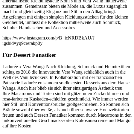
amerikanische Kleidungskette Kohl’s und Vera Wang mittlerweile
zusammen. Gemeinsam bieten sie Mode an, die Luxus zugänglich
macht und gleichzeitig Eleganz und Stil in den Alltag bringt.
Angefangen mit einigen simplen Kleidungsstücken für den kleinen
Geldbeutel, umfasst die Kollektion mittlerweile auch Schmuck,
Schuhe, Handtaschen und Accessoires.
https://www.instagram.com/p/B_icNRDBkAU/?
igshid=yq9crerakp0y
Für Dessert Fanatiker
Ladurée x Vera Wang: Nach Kleidung, Schmuck und Heimtextilien
schlug es 2018 die Innovatorin Vera Wang schließlich auch in die
Welt des Vanillezuckers: In Kollaboration mit der französischen
Patisserie Ladurée entstanden so die ersten Desserts aus dem Hause
Wangs. Auch hier blieb sie sich ihrer einzigartigen Ästhetik treu.
Ihre Macaroons und Torten sind mit glitzernden Zuckerblumen und
rosa-farbenen Kaskaden-schleifen geschmückt. Wie immer werden
hier Stil- und Konventionsbrüche großgeschrieben. So können sich
Bräute sowohl über weiße, als auch über schwarze Hochzeitstorten
freuen und auch Dessert Fanatiker kommen durch Macaroons in den
unkonventionellen Geschmackssorten Kokosnusscreme und Mango
auf ihre Kosten.