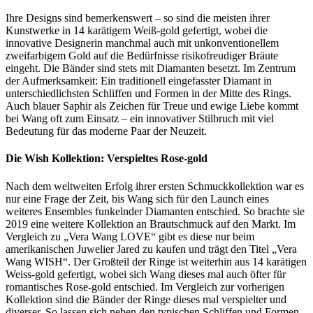
Ihre Designs sind bemerkenswert – so sind die meisten ihrer
Kunstwerke in 14 karätigem Weiß-gold gefertigt, wobei die
innovative Designerin manchmal auch mit unkonventionellem
zweifarbigem Gold auf die Bedürfnisse risikofreudiger Bräute
eingeht. Die Bänder sind stets mit Diamanten besetzt. Im Zentrum
der Aufmerksamkeit: Ein traditionell eingefasster Diamant in
unterschiedlichsten Schliffen und Formen in der Mitte des Rings.
Auch blauer Saphir als Zeichen für Treue und ewige Liebe kommt
bei Wang oft zum Einsatz – ein innovativer Stilbruch mit viel
Bedeutung für das moderne Paar der Neuzeit.
Die Wish Kollektion: Verspieltes Rose-gold
Nach dem weltweiten Erfolg ihrer ersten Schmuckkollektion war es
nur eine Frage der Zeit, bis Wang sich für den Launch eines
weiteres Ensembles funkelnder Diamanten entschied. So brachte sie
2019 eine weitere Kollektion an Brautschmuck auf den Markt. Im
Vergleich zu „Vera Wang LOVE“ gibt es diese nur beim
amerikanischen Juwelier Jared zu kaufen und trägt den Titel „Vera
Wang WISH“. Der Großteil der Ringe ist weiterhin aus 14 karätigen
Weiss-gold gefertigt, wobei sich Wang dieses mal auch öfter für
romantisches Rose-gold entschied. Im Vergleich zur vorherigen
Kollektion sind die Bänder der Ringe dieses mal verspielter und
diverser. So lassen sich neben den typischen Schliffen und Formen