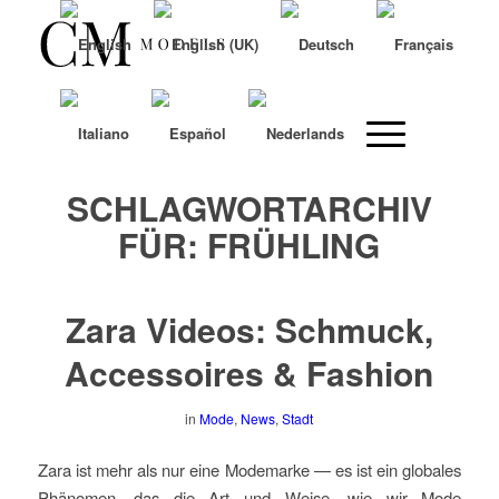
SCHLAGWORTARCHIV
FÜR:
FRÜHLING
Zara Videos: Schmuck,
Accessoires & Fashion
in
Mode
,
News
,
Stadt
Zara ist mehr als nur eine Modemarke — es ist ein globales
Phänomen, das die Art und Weise, wie wir Mode