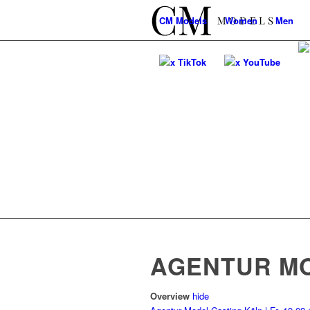
CM
Models
Women
Men
x TikTok
x YouTube
AGENTUR MOD
Overview
hide