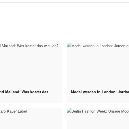
l
Model
Influencer Marketing
Management -
Model Casting 22.09. in
Praktikum - Social Media,
tional Booking -
Köln: Jetzt bewerben &
TikTok, Instagram & Co.,
um, Köln, m/w/d
Fotoshooting gewinnen
Köln, m/w/d
und Mailand: Was kostet das
Model werden in London: Jordan 