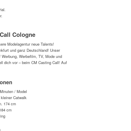
ial.
r.
 Call Cologne
ere Modelagentur neue Talents!
nkfurt und ganz Deutschland! Unser
auf Werbung, Werbefilm, TV, Mode und
l dich vor – beim CM Casting Call! Auf
ionen
Minuten / Model
 kleiner Catwalk
n. 174 cm
 184 cm
ling
n