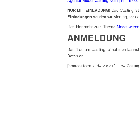
Agentur Model Casting Köln | Fr, 19.02.
NUR MIT EINLADUNG!
Das Casting ist
Einladungen
senden wir Montag, 22.02
Lies hier mehr zum Thema
Model werd
ANMELDUNG
Damit du am Casting teilnehmen kannst,
Daten an:
[contact-form-7 id=“20981″ title=“Castin