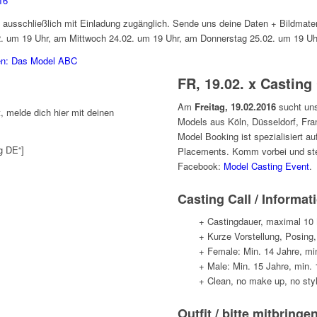
16
 ausschließlich mit Einladung zugänglich. Sende uns deine Daten + Bildmater
. um 19 Uhr, am Mittwoch 24.02. um 19 Uhr, am Donnerstag 25.02. um 19 Uh
en: Das Model ABC
FR, 19.02. x Casting
Am
Freitag, 19.02.2016
sucht uns
 melde dich hier mit deinen
Models aus Köln, Düsseldorf, Fra
Model Booking ist spezialisiert 
g DE“]
Placements. Komm vorbei und stel
Facebook:
Model Casting Event
.
Casting Call / Informat
+ Castingdauer, maximal 10 
+ Kurze Vorstellung, Posing,
+ Female: Min. 14 Jahre, mi
+ Male: Min. 15 Jahre, min.
+ Clean, no make up, no sty
Outfit / bitte mitbringe