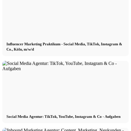
Influencer Marketing Praktikum - Social Media, TikTok, Instagram &
Co., Köln, m/w/d
Social Media Agentur: TikTok, YouTube, Instagram & Co - Aufgaben