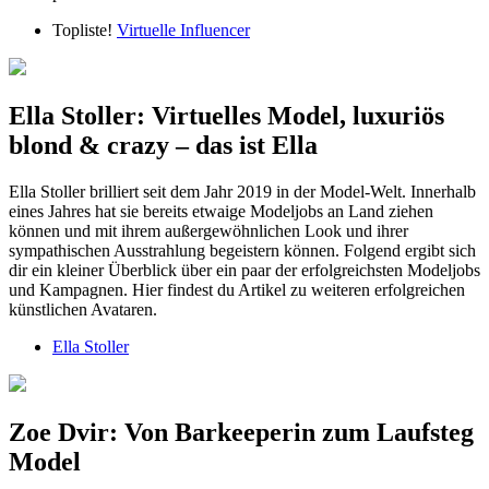
Topliste!
Virtuelle Influencer
Ella Stoller: Virtuelles Model, luxuriös
blond & crazy – das ist Ella
Ella Stoller brilliert seit dem Jahr 2019 in der Model-Welt. Innerhalb
eines Jahres hat sie bereits etwaige Modeljobs an Land ziehen
können und mit ihrem außergewöhnlichen Look und ihrer
sympathischen Ausstrahlung begeistern können. Folgend ergibt sich
dir ein kleiner Überblick über ein paar der erfolgreichsten Modeljobs
und Kampagnen. Hier findest du Artikel zu weiteren erfolgreichen
künstlichen Avataren.
Ella Stoller
Zoe Dvir: Von Barkeeperin zum Laufsteg
Model