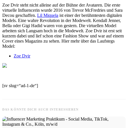
Zoe Dvir steht nicht alleine auf der Bühne der Avataren. Die erste
virtuelle Influencerin wurde 2016 von Trevor McFredries und Sara
Decou geschaffen.
Lil Miquela
ist einer der berühmtesten digitalen
Models. Eine wahre Revolution in der Modewelt. Kendall Jenner,
Bella oder Gigi Hadid waren von gestern. Die virtuellen Model
arbeiten sich Langsam hoch in die Modewelt. Zoe Dvir ist erst seit
kurzem dabei und lief schon eine Fashion Show und war auf einem
Cover eines Magazins zu sehen. Hier mehr über das Laufstegs
Model:
Zoe Dvir
[sv slug=“ad-1-de“]
DAS KÖNNTE DICH AUCH INTERESSIEREN