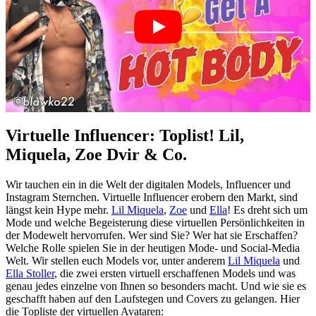
Virtuelle Influencer: Toplist! Lil,
Miquela, Zoe Dvir & Co.
Wir tauchen ein in die Welt der digitalen Models, Influencer und
Instagram Sternchen. Virtuelle Influencer erobern den Markt, sind
längst kein Hype mehr.
Lil Miquela
,
Zoe
und
Ella
! Es dreht sich um
Mode und welche Begeisterung diese virtuellen Persönlichkeiten in
der Modewelt hervorrufen. Wer sind Sie? Wer hat sie Erschaffen?
Welche Rolle spielen Sie in der heutigen Mode- und Social-Media
Welt. Wir stellen euch Models vor, unter anderem
Lil Miquela
und
Ella Stoller
, die zwei ersten virtuell erschaffenen Models und was
genau jedes einzelne von Ihnen so besonders macht. Und wie sie es
geschafft haben auf den Laufstegen und Covers zu gelangen. Hier
die Topliste der virtuellen Avataren: