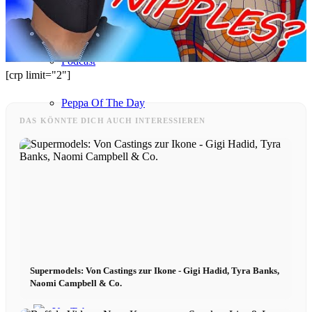
Book
Podcast
[crp limit="2"]
Peppa Of The Day
DAS KÖNNTE DICH AUCH INTERESSIEREN
News
Kontakt
x Instagram
x TikTok
Supermodels: Von Castings zur Ikone - Gigi Hadid, Tyra Banks,
Naomi Campbell & Co.
x YouTube