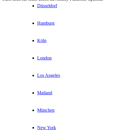
Düsseldorf
Hamburg
Köln
London
Los Angeles
Mailand
München
New York