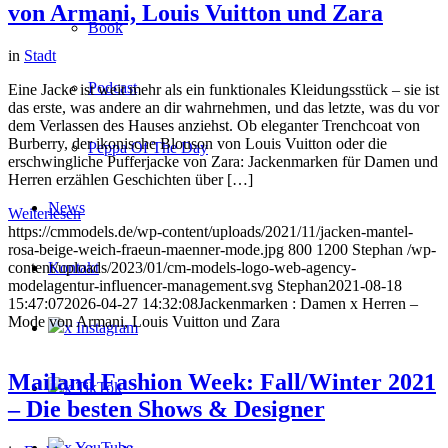
von Armani, Louis Vuitton und Zara
Book
in
Stadt
Podcast
Eine Jacke ist weit mehr als ein funktionales Kleidungsstück – sie ist
das erste, was andere an dir wahrnehmen, und das letzte, was du vor
dem Verlassen des Hauses anziehst. Ob eleganter Trenchcoat von
Burberry, der ikonische Blouson von Louis Vuitton oder die
Peppa Of The Day
erschwingliche Pufferjacke von Zara: Jackenmarken für Damen und
Herren erzählen Geschichten über […]
News
Weiterlesen
https://cmmodels.de/wp-content/uploads/2021/11/jacken-mantel-
rosa-beige-weich-fraeun-maenner-mode.jpg
800
1200
Stephan
/wp-
Kontakt
content/uploads/2023/01/cm-models-logo-web-agency-
modelagentur-influencer-management.svg
Stephan
2021-08-18
15:47:07
2026-04-27 14:32:08
Jackenmarken : Damen x Herren –
Mode von Armani, Louis Vuitton und Zara
x Instagram
Mailand Fashion Week: Fall/Winter 2021
x TikTok
– Die besten Shows & Designer
x YouTube