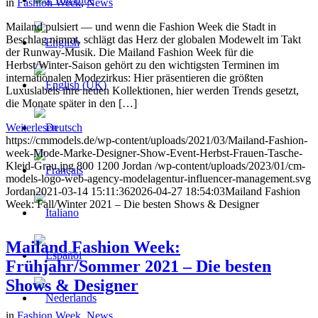
in
Fashion Week
,
News
Mailand pulsiert — und wenn die Fashion Week die Stadt in
Beschlag nimmt, schlägt das Herz der globalen Modewelt im Takt
der Runway-Musik. Die Mailand Fashion Week für die
Herbst/Winter-Saison gehört zu den wichtigsten Terminen im
internationalen Modezirkus: Hier präsentieren die größten
Luxuslabels ihre neuen Kollektionen, hier werden Trends gesetzt,
die Monate später in den […]
Weiterlesen
https://cmmodels.de/wp-content/uploads/2021/03/Mailand-Fashion-
week-Mode-Marke-Designer-Show-Event-Herbst-Frauen-Tasche-
Kleid-Grau.jpg
800
1200
Jordan
/wp-content/uploads/2023/01/cm-
models-logo-web-agency-modelagentur-influencer-management.svg
Jordan
2021-03-14 15:11:36
2026-04-27 18:54:03
Mailand Fashion
Week: Fall/Winter 2021 – Die besten Shows & Designer
Mailand Fashion Week:
Frühjahr/Sommer 2021 – Die besten
Shows & Designer
in
Fashion Week
,
News