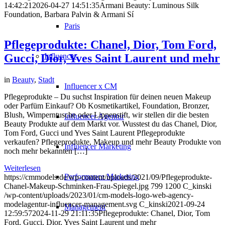
14:42:21
2026-04-27 14:51:35
Armani Beauty: Luminous Silk
Foundation, Barbara Palvin & Armani Sí
Paris
Pflegeprodukte: Chanel, Dior, Tom Ford,
Influencer
Gucci, Dior, Yves Saint Laurent und mehr
in
Beauty
,
Stadt
Influencer x CM
Pflegeprodukte – Du suchst Inspiration für deinen neuen Makeup
oder Parfüm Einkauf? Ob Kosmetikartikel, Foundation, Bronzer,
Blush, Wimperntusche oder Lippenstift, wir stellen dir die besten
Influencer Agentur
Beauty Produkte auf dem Markt vor. Wusstest du das Chanel, Dior,
Tom Ford, Gucci und Yves Saint Laurent Pflegeprodukte
verkaufen? Pflegeprodukte, Makeup und mehr Beauty Produkte von
Influencer Marketing
noch mehr bekannten […]
Weiterlesen
Performance Marketing
https://cmmodels.de/wp-content/uploads/2021/09/Pflegeprodukte-
Chanel-Makeup-Schminken-Frau-Spiegel.jpg
799
1200
C_kinski
/wp-content/uploads/2023/01/cm-models-logo-web-agency-
modelagentur-influencer-management.svg
C_kinski
2021-09-24
Management
12:59:57
2024-11-29 21:11:35
Pflegeprodukte: Chanel, Dior, Tom
Ford, Gucci, Dior, Yves Saint Laurent und mehr