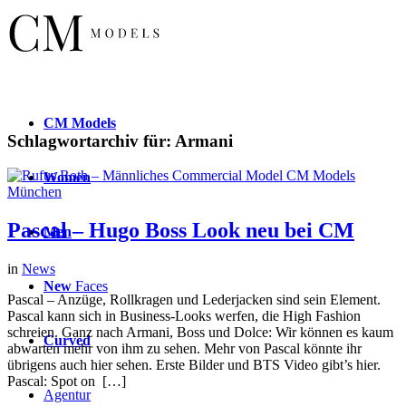
CM
Models
Schlagwortarchiv für:
Armani
Women
Pascal – Hugo Boss Look neu bei CM
Men
in
News
New
Faces
Pascal – Anzüge, Rollkragen und Lederjacken sind sein Element.
Pascal kann sich in Business-Looks werfen, die High Fashion
schreien. Ganz nach Armani, Boss und Dolce: Wir können es kaum
Curved
abwarten mehr von ihm zu sehen. Mehr von Pascal könnte ihr
übrigens auch hier sehen. Erste Bilder und BTS Video gibt’s hier.
Pascal: Spot on […]
Agentur