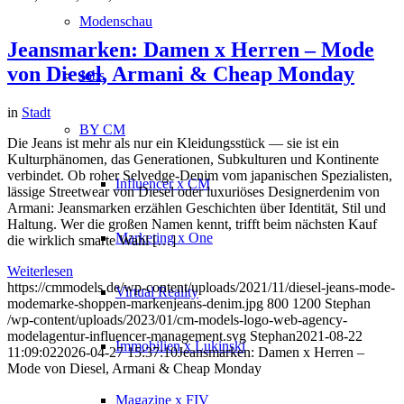
Modenschau
Jeansmarken: Damen x Herren – Mode
von Diesel, Armani & Cheap Monday
Jobs
in
Stadt
BY CM
Die Jeans ist mehr als nur ein Kleidungsstück — sie ist ein
Kulturphänomen, das Generationen, Subkulturen und Kontinente
verbindet. Ob roher Selvedge-Denim vom japanischen Spezialisten,
Influencer x CM
lässige Streetwear von Diesel oder luxuriöses Designerdenim von
Armani: Jeansmarken erzählen Geschichten über Identität, Stil und
Haltung. Wer die großen Namen kennt, trifft beim nächsten Kauf
Marketing x One
die wirklich smarte Wahl […]
Weiterlesen
https://cmmodels.de/wp-content/uploads/2021/11/diesel-jeans-mode-
Virtual Reality
modemarke-shoppen-markenjeans-denim.jpg
800
1200
Stephan
/wp-content/uploads/2023/01/cm-models-logo-web-agency-
modelagentur-influencer-management.svg
Stephan
2021-08-22
Immobilien x Lukinski
11:09:02
2026-04-27 15:37:10
Jeansmarken: Damen x Herren –
Mode von Diesel, Armani & Cheap Monday
Magazine x FIV