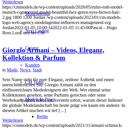
Weiterlesen
https://cmmodels.de/wp-content/uploads/2026/05/rufus-roth-model-
munich-commercial-model-beautiful-face-green-eyes-brown-hair-
Modelagentur
2.jpg
1800
1200
Jordan
/wp-content/uploads/2023/01/cm-models-
logo-web-agency-modelagentur-influencer-management.svg
Jordan
2022-01-05 10:00:34
2022-01-05 11:45:00
Pascal – Hugo
Next Casting
Boss Look neu bei CM
Creator
Giorgio Armani – Videos, Eleganz,
Kollektion & Parfum
Kunden
in
Mode
,
News
,
Stadt
Sein Name steht für pure Eleganz, zeitlose Ästhetik und einen
CM Team
unerschütterlichen Stil: Giorgio Armani zählt zu den
einflussreichsten Modedesignern der Welt. Wer einmal seine
Kollektionen gesehen, seine Parfums gerochen oder seine
Models In Town
Werbekampagnen erlebt hat, versteht sofort, warum dieser Italiener
die globale Modelandschaft bis heute prägt wie kaum ein anderer. In
diesem Artikel tauchen wir tief […]
Berlin
Weiterlesen
https://cmmodels.de/wp-content/uploads/2021/11/armani-schmuck-