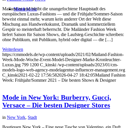
Mailand ist und bleibt die unangefochtene Hauptstadt des
Menü
Menü
europäischen Luxus-Fashions — und die Frühjahr/Sommer-Saison
beweist einmal mehr, warum kein anderer Ort der Welt diese
Mischung aus Handwerkskunst, Dramatik und kommerziellem
Gespür so meisterhaft beherrscht. Die Mailänder Fashion Week
liefert Saison für Saison Shows, die Laufsteg-Geschichte schreiben:
ohne Publikum, mit Publikum, hybrid oder digital — die […]
Weiterlesen
https://cmmodels.de/wp-content/uploads/2021/02/Mailand-Fashion-
Week-Mode-Woche-Event-Model-Designer-Marke-Kronleuchter-
Luxus.jpg
799
1200
C_kinski
/wp-content/uploads/2023/01/cm-
models-logo-web-agency-modelagentur-influencer-management.svg
C_kinski
2021-02-22 17:56:58
2026-04-27 18:42:05
Mailand Fashion
Week: Frühjahr/Sommer 2021 – Die besten Shows & Designer
Mode in New York: Burberry, Gucci,
Versace – Die besten Designer Stores
in
New York
,
Stadt
Boutiquen New York – Eine neue Tasche von Valentino, ein Duft