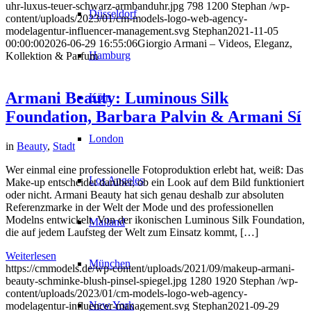
uhr-luxus-teuer-schwarz-armbanduhr.jpg
798
1200
Stephan
/wp-
Düsseldorf
content/uploads/2023/01/cm-models-logo-web-agency-
modelagentur-influencer-management.svg
Stephan
2021-11-05
00:00:00
2026-06-29 16:55:06
Giorgio Armani – Videos, Eleganz,
Hamburg
Kollektion & Parfum
Armani Beauty: Luminous Silk
Köln
Foundation, Barbara Palvin & Armani Sí
London
in
Beauty
,
Stadt
Wer einmal eine professionelle Fotoproduktion erlebt hat, weiß: Das
Los Angeles
Make-up entscheidet darüber, ob ein Look auf dem Bild funktioniert
oder nicht. Armani Beauty hat sich genau deshalb zur absoluten
Referenzmarke in der Welt der Mode und des professionellen
Modelns entwickelt. Von der ikonischen Luminous Silk Foundation,
Mailand
die auf jedem Laufsteg der Welt zum Einsatz kommt, […]
Weiterlesen
München
https://cmmodels.de/wp-content/uploads/2021/09/makeup-armani-
beauty-schminke-blush-pinsel-spiegel.jpg
1280
1920
Stephan
/wp-
content/uploads/2023/01/cm-models-logo-web-agency-
New York
modelagentur-influencer-management.svg
Stephan
2021-09-29