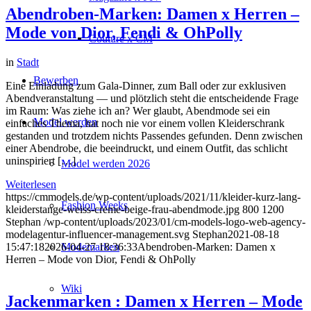
Abendroben-Marken: Damen x Herren –
Mode von Dior, Fendi & OhPolly
Couture x CM
in
Stadt
Bewerben
Eine Einladung zum Gala-Dinner, zum Ball oder zur exklusiven
Abendveranstaltung — und plötzlich steht die entscheidende Frage
im Raum: Was ziehe ich an? Wer glaubt, Abendmode sei ein
Model werden
einfaches Thema, hat noch nie vor einem vollen Kleiderschrank
gestanden und trotzdem nichts Passendes gefunden. Denn zwischen
einer Abendrobe, die beeindruckt, und einem Outfit, das schlicht
uninspiriert […]
Model werden 2026
Weiterlesen
https://cmmodels.de/wp-content/uploads/2021/11/kleider-kurz-lang-
Fashion Weeks
kleiderstange-weiss-creme-beige-frau-abendmode.jpg
800
1200
Stephan
/wp-content/uploads/2023/01/cm-models-logo-web-agency-
modelagentur-influencer-management.svg
Stephan
2021-08-18
Modemarken
15:47:18
2026-04-27 18:36:33
Abendroben-Marken: Damen x
Herren – Mode von Dior, Fendi & OhPolly
Wiki
Jackenmarken : Damen x Herren – Mode