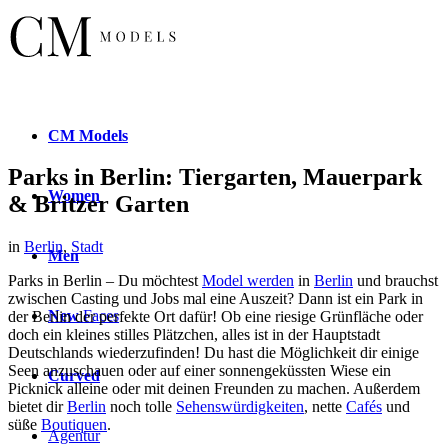
CM
Models
Parks in Berlin: Tiergarten, Mauerpark
Women
& Britzer Garten
in
Berlin
,
Stadt
Men
Parks in Berlin – Du möchtest
Model werden
in
Berlin
und brauchst
zwischen Casting und Jobs mal eine Auszeit? Dann ist ein Park in
New
Faces
der Berlin der perfekte Ort dafür! Ob eine riesige Grünfläche oder
doch ein kleines stilles Plätzchen, alles ist in der Hauptstadt
Deutschlands wiederzufinden! Du hast die Möglichkeit dir einige
Seen anzuschauen oder auf einer sonnengeküssten Wiese ein
Curved
Picknick alleine oder mit deinen Freunden zu machen. Außerdem
bietet dir
Berlin
noch tolle
Sehenswürdigkeiten
, nette
Cafés
und
süße
Boutiquen
.
Agentur