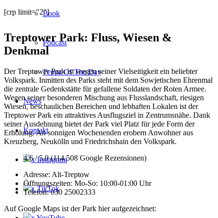
[crp limit="2"]
Book
Treptower Park: Fluss, Wiesen &
Podcast
Denkmal
Der Treptower Park ist wegen seiner Vielseitigkeit ein beliebter
Peppa Of The Day
Volkspark. Inmitten des Parks steht mit dem Sowjetischen Ehrenmal
die zentrale Gedenkstätte für gefallene Soldaten der Roten Armee.
Wegen seiner besonderen Mischung aus Flusslandschaft, riesigen
News
Wiesen, beschaulichen Bereichen und lebhaften Lokalen ist der
Treptower Park ein attraktives Ausflugsziel in Zentrumsnähe. Dank
seiner Ausdehnung bietet der Park viel Platz für jede Form der
Kontakt
Erholung. An sonnigen Wochenenden erobern Anwohner aus
Kreuzberg, Neukölln und Friedrichshain den Volkspark.
4,6 / 5,0 (114.508 Google Rezensionen)
x Instagram
Adresse: Alt-Treptow
Öffnungszeiten: Mo-So: 10:00-01:00 Uhr
x TikTok
Telefon: 030 25002333
Auf Google Maps ist der Park hier aufgezeichnet:
x YouTube