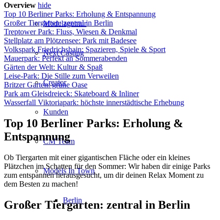
Overview
hide
Top 10 Berliner Parks: Erholung & Entspannung
Großer Tiergarten: zentral in Berlin
Modelagentur
Treptower Park: Fluss, Wiesen & Denkmal
Stellplatz am Plötzensee: Park mit Badesee
Volkspark Friedrichshain: Spazieren, Spiele & Sport
Next Casting
Mauerpark: Perfekt an Sommerabenden
Gärten der Welt: Kultur & Spaß
Leise-Park: Die Stille zum Verweilen
Creator
Britzer Garten: grüne Oase
Park am Gleisdreieck: Skateboard & Inliner
Wasserfall Viktoriapark: höchste innerstädtische Erhebung
Kunden
Top 10 Berliner Parks: Erholung &
Entspannung
CM Team
Ob Tiergarten mit einer gigantischen Fläche oder ein kleines
Plätzchen im Schatten für den Sommer: Wir haben dir einige Parks
Models In Town
zum entspannen herausgesucht, um dir deinen Relax Moment zu
dem Besten zu machen!
Berlin
Großer Tiergarten: zentral in Berlin