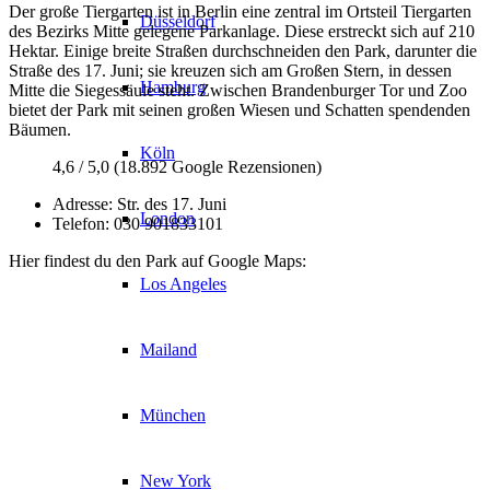
Der große Tiergarten ist in Berlin eine zentral im Ortsteil Tiergarten
Düsseldorf
des Bezirks Mitte gelegene Parkanlage. Diese erstreckt sich auf 210
Hektar. Einige breite Straßen durchschneiden den Park, darunter die
Straße des 17. Juni; sie kreuzen sich am Großen Stern, in dessen
Hamburg
Mitte die Siegessäule steht. Zwischen Brandenburger Tor und Zoo
bietet der Park mit seinen großen Wiesen und Schatten spendenden
Bäumen.
Köln
4,6 / 5,0 (18.892 Google Rezensionen)
Adresse:
Str. des 17. Juni
London
Telefon: 030 901833101
Hier findest du den Park auf Google Maps:
Los Angeles
Mailand
München
New York