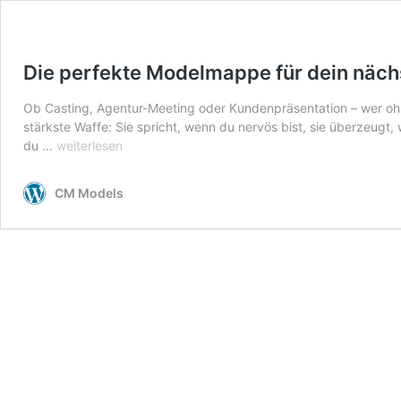
Die perfekte Modelmappe für dein näch
Ob Casting, Agentur-Meeting oder Kundenpräsentation – wer ohn
stärkste Waffe: Sie spricht, wenn du nervös bist, sie überzeug
Die
du …
weiterlesen
perfekte
Modelmappe
CM Models
für
dein
nächstes
Casting